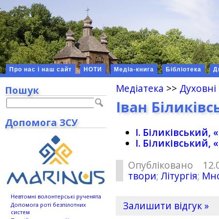
Про нас і наш сайт
НОТИ
Медіа-книга
Бібліотека
Д
Медіатека
>>
Духовні
Пошук
Іван Біликівс
Допомога ЗСУ
І. Біликівський, 
І. Біликівський, 
Опубліковано 12.
твори
;
Літургія
;
Мно
Невтомні волонтерські рученята
Залишити відгук »
Допомога роті безпілотних
систем