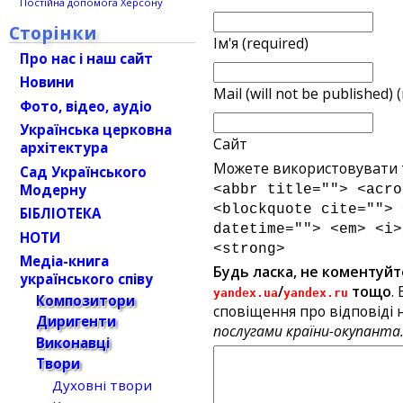
Постійна допомога Херсону
Сторінки
Ім'я (required)
Про нас і наш сайт
Новини
Mail (will not be published) 
Фото, відео, аудіо
Українська церковна
Сайт
архітектура
Можете використовувати т
Сад Українського
Модерну
<abbr title=""> <acro
<blockquote cite=""> 
БІБЛІОТЕКА
datetime=""> <em> <i>
НОТИ
<strong>
Медіа-книга
Будь ласка, не коментуйт
українського співу
/
тощо
.
yandex.ua
yandex.ru
Композитори
сповіщення про відповіді н
Диригенти
послугами країни-окупанта
Виконавці
Твори
Духовні твори