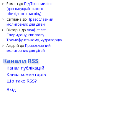
Роман
до
Під Твою милість
(давньоукраїнського
обихідного наспіву)
Світлана
до
Православний
молитовник для дітей
Вікторія
до
Акафіст свт.
Спиридону, єпископу
Тримифунтському, чудотворцю
Андрій
до
Православний
молитовник для дітей
Канали RSS
Канал публікацій
Канал коментарів
Що таке RSS?
Вхід