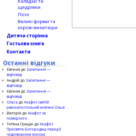
Колядки та
щедрівки
Пісні
Великі форми та
хорові мініатюри
Дитяча сторінка
Гостьова книга
Контакти
Останні відгуки
Євгенія
до
Запитання —
відповіді
Андрій
до
Запитання —
відповіді
Євгенія
до
Запитання —
відповіді
Ольга
до
Акафіст святій
рівноапостольній княгині Ользі
Вікторія
до
Акафіст за
померлого
Тетяна Грицан
до
Акафіст
Пресвятої Богородиці перед Її
чудотворною іконою