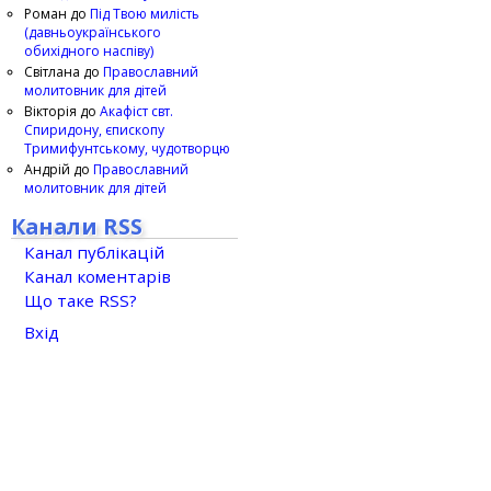
Роман
до
Під Твою милість
(давньоукраїнського
обихідного наспіву)
Світлана
до
Православний
молитовник для дітей
Вікторія
до
Акафіст свт.
Спиридону, єпископу
Тримифунтському, чудотворцю
Андрій
до
Православний
молитовник для дітей
Канали RSS
Канал публікацій
Канал коментарів
Що таке RSS?
Вхід