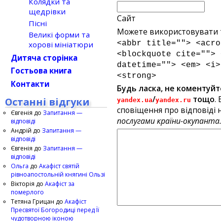
Колядки та
щедрівки
Сайт
Пісні
Можете використовувати т
Великі форми та
<abbr title=""> <acro
хорові мініатюри
<blockquote cite=""> 
Дитяча сторінка
datetime=""> <em> <i>
Гостьова книга
<strong>
Контакти
Будь ласка, не коментуйт
/
тощо
.
Останні відгуки
yandex.ua
yandex.ru
сповіщення про відповіді н
Євгенія
до
Запитання —
послугами країни-окупанта
відповіді
Андрій
до
Запитання —
відповіді
Євгенія
до
Запитання —
відповіді
Ольга
до
Акафіст святій
рівноапостольній княгині Ользі
Вікторія
до
Акафіст за
померлого
Тетяна Грицан
до
Акафіст
Пресвятої Богородиці перед Її
чудотворною іконою