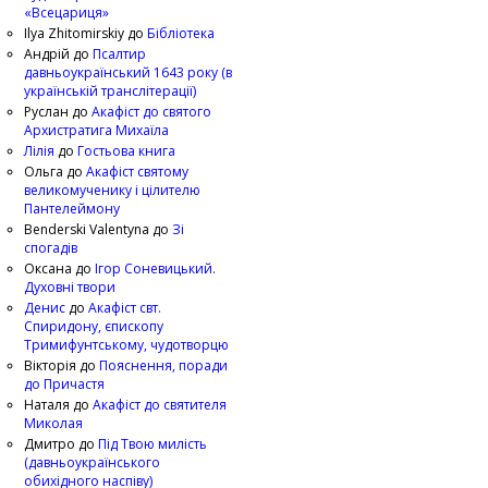
«Всецариця»
Ilya Zhitomirskiy
до
Бібліотека
Андрій
до
Псалтир
давньоукраїнський 1643 року (в
українській транслітерації)
Руслан
до
Акафіст до святого
Архистратига Михаїла
Лілія
до
Гостьова книга
Ольга
до
Акафіст святому
великомученику і цілителю
Пантелеймону
Benderski Valentyna
до
Зі
спогадів
Оксана
до
Ігор Соневицький.
Духовні твори
Денис
до
Акафіст свт.
Спиридону, єпископу
Тримифунтському, чудотворцю
Вікторія
до
Пояснення, поради
до Причастя
Наталя
до
Акафіст до святителя
Миколая
Дмитро
до
Під Твою милість
(давньоукраїнського
обихідного наспіву)