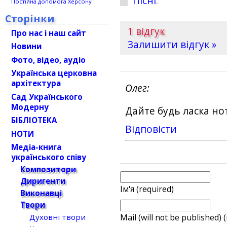
Пісні
.
Постійна допомога Херсону
Сторінки
1 відгук
Про нас і наш сайт
Залишити відгук »
Новини
Фото, відео, аудіо
Українська церковна
архітектура
Олег
Сад Українського
Модерну
Дайте будь ласка н
БІБЛІОТЕКА
Відповіcти
НОТИ
Медіа-книга
українського співу
Композитори
Диригенти
Ім'я (required)
Виконавці
Твори
Духовні твори
Mail (will not be published) 