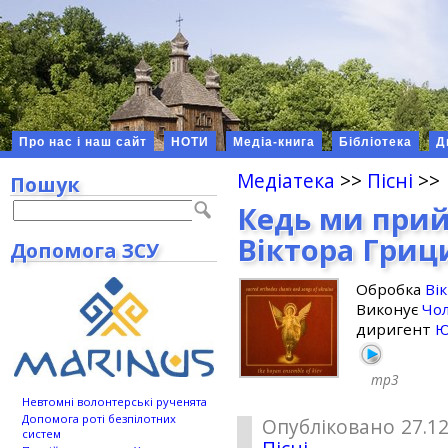
Про нас і наш сайт
НОТИ
Медіа-книга
Бібліотека
Д
Медіатека
>>
Пісні
>>
Пошук
Кедь ми прий
Віктора Гри
Допомога ЗСУ
Обробка
Ві
Виконує
Чол
диригент
Ю
mp3
Невтомні волонтерські рученята
Допомога роті безпілотних
Опубліковано 27.12
систем