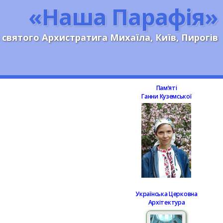
«Наша Парафія»
 святого Архистратига Михаїла, Київ, Пирогів
Памʼяті
Ганни Куземської
Українська Церковна
Архітектура