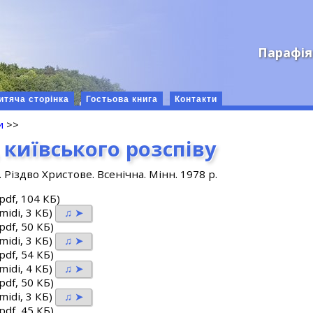
Парафія
итяча сторінка
Гостьова книга
Контакти
и
>>
 київського розспіву
Різдво Христове. Всенічна. Мінн. 1978 р.
pdf, 104 КБ)
midi, 3 КБ)
♫ ➤
pdf, 50 КБ)
midi, 3 КБ)
♫ ➤
pdf, 54 КБ)
midi, 4 КБ)
♫ ➤
pdf, 50 КБ)
midi, 3 КБ)
♫ ➤
pdf, 45 КБ)