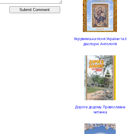
Херувимська пісня України та її
діаспори. Антологія
Дорога додому. Православна
читанка