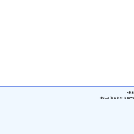
«На
«Наша Парафія» is pow