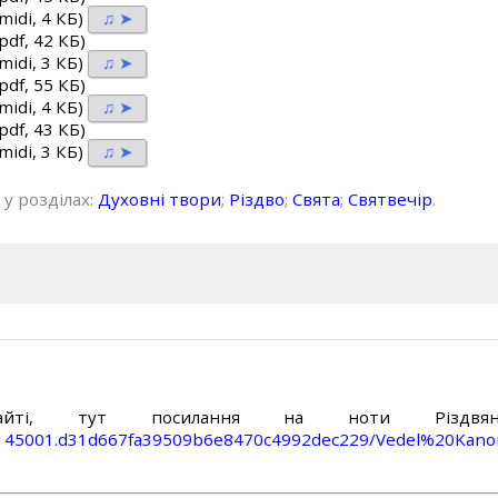
midi, 4 КБ)
♫ ➤
pdf, 42 КБ)
midi, 3 КБ)
♫ ➤
pdf, 55 КБ)
midi, 4 КБ)
♫ ➤
pdf, 43 КБ)
midi, 3 КБ)
♫ ➤
 у розділах:
Духовні твори
;
Різдво
;
Свята
;
Святвечір
.
ті, тут посилання на ноти Різдвян
65145001.d31d667fa39509b6e8470c4992dec229/Vedel%20Kano