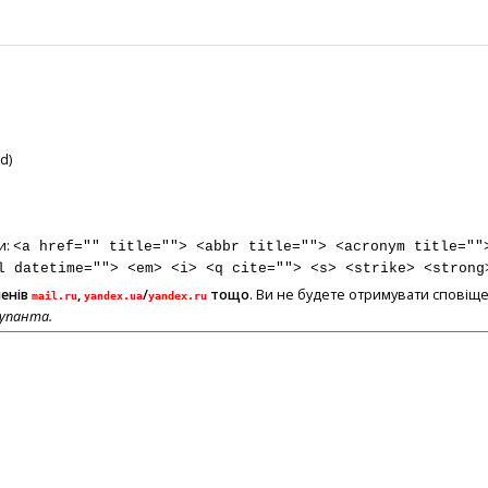
d)
и:
<a href="" title=""> <abbr title=""> <acronym title=""
l datetime=""> <em> <i> <q cite=""> <s> <strike> <strong
менів
,
/
тощо
. Ви не будете отримувати сповіще
mail.ru
yandex.ua
yandex.ru
купанта.