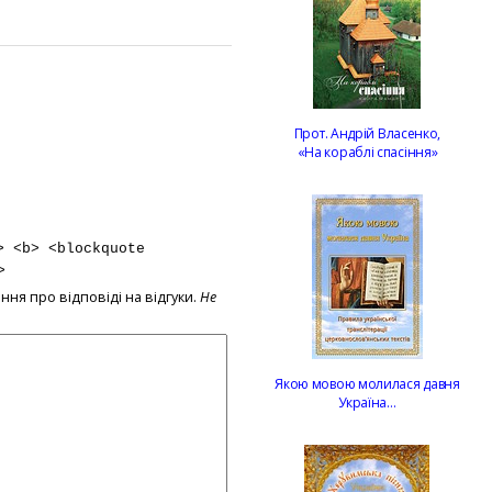
Прот. Андрій Власенко,
«На кораблі спасіння»
> <b> <blockquote
>
ння про відповіді на відгуки.
Не
Якою мовою молилася давня
Україна…