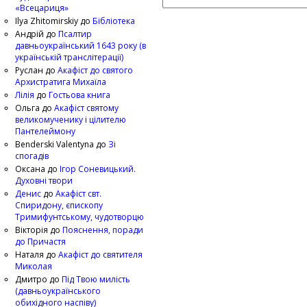
«Всецариця»
Ilya Zhitomirskiy
до
Бібліотека
Андрій
до
Псалтир
давньоукраїнський 1643 року (в
українській транслітерації)
Руслан
до
Акафіст до святого
Архистратига Михаїла
Лілія
до
Гостьова книга
Ольга
до
Акафіст святому
великомученику і цілителю
Пантелеймону
Benderski Valentyna
до
Зі
спогадів
Оксана
до
Ігор Соневицький.
Духовні твори
Денис
до
Акафіст свт.
Спиридону, єпископу
Тримифунтському, чудотворцю
Вікторія
до
Пояснення, поради
до Причастя
Наталя
до
Акафіст до святителя
Миколая
Дмитро
до
Під Твою милість
(давньоукраїнського
обихідного наспіву)