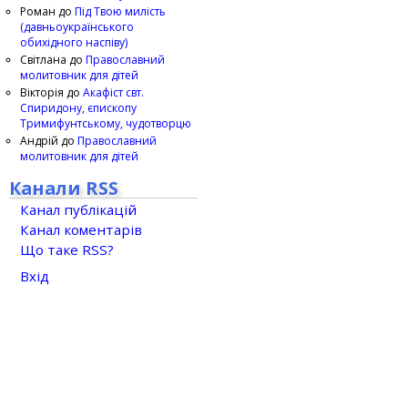
Роман
до
Під Твою милість
(давньоукраїнського
обихідного наспіву)
Світлана
до
Православний
молитовник для дітей
Вікторія
до
Акафіст свт.
Спиридону, єпископу
Тримифунтському, чудотворцю
Андрій
до
Православний
молитовник для дітей
Канали RSS
Канал публікацій
Канал коментарів
Що таке RSS?
Вхід