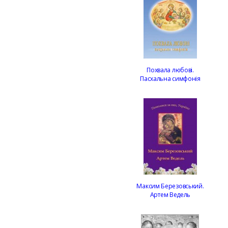
Похвала любові.
Пасхальна симфонія
Максим Березовський.
Артем Ведель