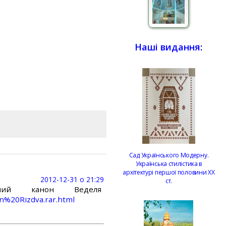
Наші видання:
Сад Українського Модерну.
Українська стилістика в
архітектурі першої половини ХХ
2012-12-31 о 21:29
ст.
ий канон Веделя
n%20Rizdva.rar.html