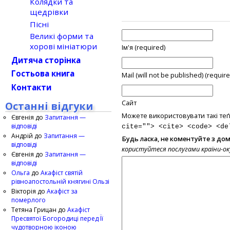
Колядки та
щедрівки
Пісні
Великі форми та
хорові мініатюри
Ім'я (required)
Дитяча сторінка
Гостьова книга
Mail (will not be published) (require
Контакти
Сайт
Останні відгуки
Можете використовувати такі теґ
Євгенія
до
Запитання —
відповіді
cite=""> <cite> <code> <de
Андрій
до
Запитання —
Будь ласка, не коментуйте з до
відповіді
користуйтеся послугами країни-о
Євгенія
до
Запитання —
відповіді
Ольга
до
Акафіст святій
рівноапостольній княгині Ользі
Вікторія
до
Акафіст за
померлого
Тетяна Грицан
до
Акафіст
Пресвятої Богородиці перед Її
чудотворною іконою