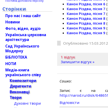
Постійна допомога Херсону
Канон Різдва, пісня 6
(
Сторінки
Канон Різдва, пісня 7
(
Канон Різдва, пісня 7
(
Про нас і наш сайт
Канон Різдва, пісня 8
(
Новини
Канон Різдва, пісня 8
(
Канон Різдва, пісня 9
(
Фото, відео, аудіо
Канон Різдва, пісня 9
(
Українська церковна
архітектура
Опубліковано 15.03.2012
Сад Українського
Модерну
1 відгук
БІБЛІОТЕКА
Залишити відгук »
НОТИ
Медіа-книга
українського співу
Композитори
Сашко
Диригенти
Запис є на сай
Виконавці
http://narod.ru/disk/648
Твори
Відповіcти
Духовні твори