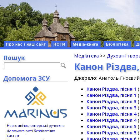
Про нас і наш сайт
НОТИ
Медіа-книга
Бібліотека
Д
Медіатека
>>
Духовні твор
Пошук
Канон Різдва,
Допомога ЗСУ
Джерело:
Анатоль Гноєвий. 
Канон Різдва, пісня 1
(
Канон Різдва, пісня 1
(
Канон Різдва, пісня 3
(
Канон Різдва, пісня 3
(
Канон Різдва, пісня 4
(
Канон Різдва, пісня 4
(
Невтомні волонтерські рученята
Канон Різдва, пісня 5
(
Допомога роті безпілотних
Канон Різдва, пісня 5
(
систем
Канон Різдва, пісня 6
(