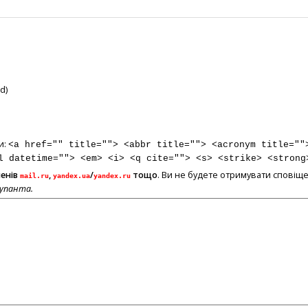
d)
и:
<a href="" title=""> <abbr title=""> <acronym title=""
l datetime=""> <em> <i> <q cite=""> <s> <strike> <strong
менів
,
/
тощо
. Ви не будете отримувати сповіще
mail.ru
yandex.ua
yandex.ru
купанта.