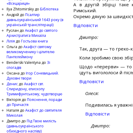
«Всецариця»
А в другій збірці таке
Ilya Zhitomirskiy
до
Бібліотека
Римський.
Андрій
до
Псалтир
Окремо дякую за швидкіст
давньоукраїнський 1643 року (в
українській транслітерації)
Відповіcти
Руслан
до
Акафіст до святого
Архистратига Михаїла
Дмитро
Лілія
до
Гостьова книга
Ольга
до
Акафіст святому
Так, друга — то греко-к
великомученику і цілителю
Пантелеймону
Коли зробимо свою збір
Benderski Valentyna
до
Зі
Щодо «перерви» — то ж 
спогадів
ідуть вигололоси й післ
Оксана
до
Ігор Соневицький.
Духовні твори
Відповіcти
Денис
до
Акафіст свт.
Спиридону, єпископу
Олеся
Тримифунтському, чудотворцю
Вікторія
до
Пояснення, поради
Подивилась я уважніш
до Причастя
Наталя
до
Акафіст до святителя
Відповіcти
Миколая
Дмитро
до
Під Твою милість
Дмитро
(давньоукраїнського
обихідного наспіву)