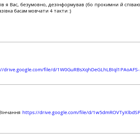
ів я Вас, безумовно, дезінформував (бо прокимни й співают
зівка басам мовчати 4 такти :)
://drive.google.com/file/d/1W0GuRBsXqhDeGLhLBIql1PAoAFS
 Вінчання
https://drive.google.com/file/d/1w5dmROVTyXlbd