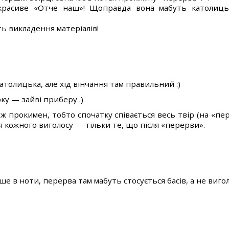
 красиве «Отче наш»! Щоправда вона мабуть католиць
ь викладення матеріалів!
атолицька, але хід вінчання там правильний :)
ку — зайві приберу .)
прокимен, тобто спочатку співається весь твір (на «пер
я кожного виголосу — тільки те, що після «перерви».
е в ноти, перерва там мабуть стосується басів, а не виголо