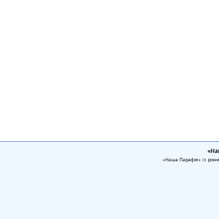
«На
«Наша Парафія» is pow