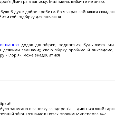
ров’я Дмитра в записку. Інші імена, вибачте не знаю.
 було б дуже добре зробити. Бо я якраз зайнялася складан
ити собі підбірку для вінчання.
Вінчання»
додав дві збірки, подивіться, будь ласка. Ми
(з деякими замінами); свою збірку зробимо й викладемо,
ру «Глорія», може знадобитися.
рки!!!
 було записано в записку за здоров’я — дивіться який гар
 першій збірці означає в нотах прокимну «перерва 4»?