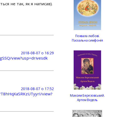
ься не так, як я написав).
Похвала любові.
Пасхальна симфонія
2018-08-07 о 16:29
-gSSQ/view?usp=drivesdk
2018-08-07 о 17:52
SPT8hHqXaSRKzUTyyrI/view?
Максим Березовський.
Артем Ведель