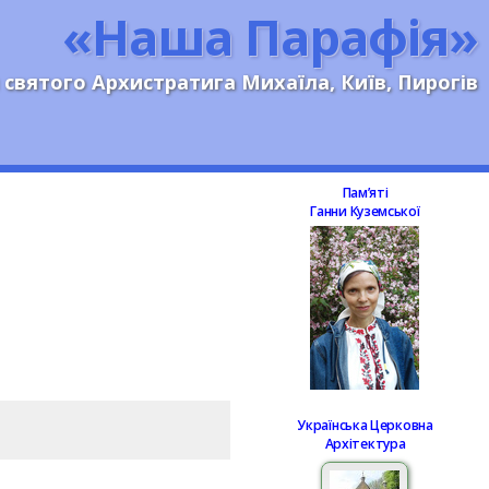
«Наша Парафія»
 святого Архистратига Михаїла, Київ, Пирогів
Памʼяті
Ганни Куземської
Українська Церковна
Архітектура