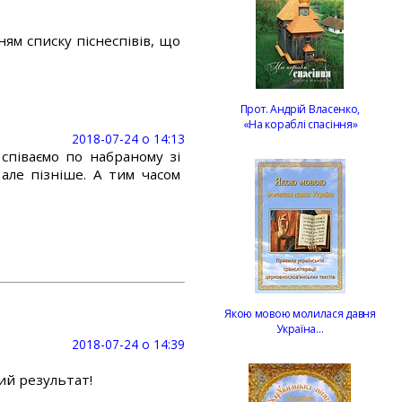
ням списку піснеспівів, що
Прот. Андрій Власенко,
«На кораблі спасіння»
2018-07-24 о 14:13
 співаємо по набраному зі
 але пізніше. А тим часом
Якою мовою молилася давня
Україна…
2018-07-24 о 14:39
ний результат!