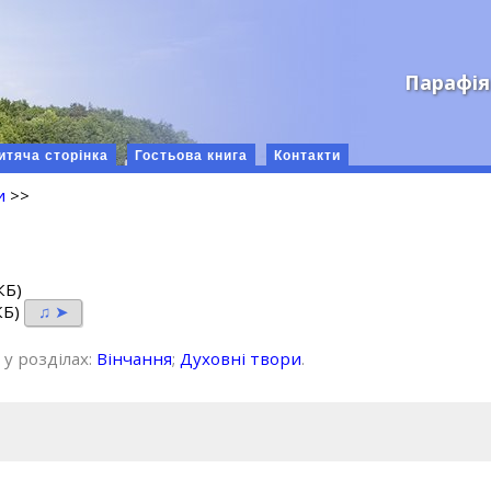
Парафія
итяча сторінка
Гостьова книга
Контакти
и
>>
КБ)
КБ)
♫ ➤
 у розділах:
Вінчання
;
Духовні твори
.