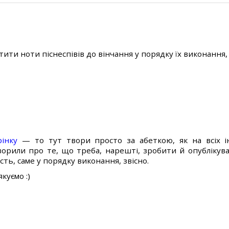
тити ноти піснеспівів до вінчання у порядку їх виконання, 
інку
— то тут твори просто за абеткою, як на всіх ін
ворили про те, що треба, нарешті, зробити й опублікува
сть, саме у порядку виконання, звісно.
якуємо :)