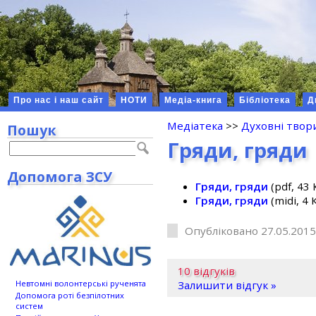
Про нас і наш сайт
НОТИ
Медіа-книга
Бібліотека
Д
Медіатека
>>
Духовні твор
Пошук
Гряди, гряди
Допомога ЗСУ
Гряди, гряди
(pdf, 43 
Гряди, гряди
(midi, 4 
Опубліковано 27.05.2015
10 відгуків
Невтомні волонтерські рученята
Залишити відгук »
Допомога роті безпілотних
систем