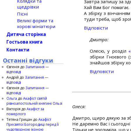
Колядки та
Завтра запишу за здо
щедрівки
Хай Вам Бог помагає.
А збірку з вінчанням
Пісні
туди треба, щоб зроб
Великі форми та
хорові мініатюри
Відповіcти
Дитяча сторінка
Дмитро
Гостьова книга
Контакти
Олесю, у розділ
«
збірки Гноєвого 
Останні відгуки
знайшов збірку хо
Євгенія
до
Запитання —
Відповіcти
відповіді
Андрій
до
Запитання —
відповіді
Євгенія
до
Запитання —
відповіді
Ольга
до
Акафіст святій
рівноапостольній княгині Ользі
Олеся
Вікторія
до
Акафіст за
померлого
Дмитро, щиро дякую за збі
Тетяна Грицан
до
Акафіст
Не даремно Вас і сьогодні
Пресвятої Богородиці перед Її
Тільки не зрозуміла, що у
чудотворною іконою