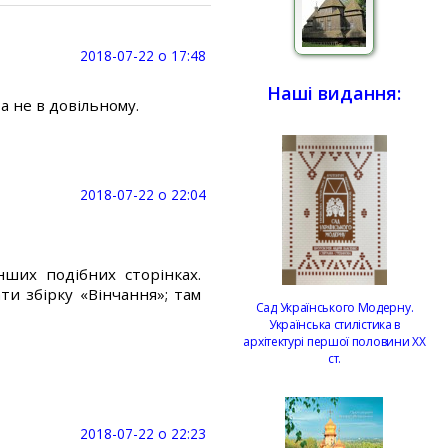
2018-07-22 о 17:48
Наші видання:
а не в довільному.
2018-07-22 о 22:04
ших подібних сторінках.
ти збірку «Вінчання»; там
Сад Українського Модерну.
Українська стилістика в
архітектурі першої половини ХХ
ст.
2018-07-22 о 22:23