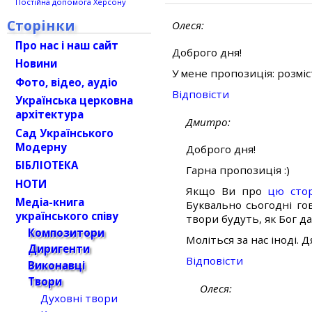
Постійна допомога Херсону
Сторінки
Олеся
Про нас і наш сайт
Доброго дня!
Новини
У мене пропозиція: розміс
Фото, відео, аудіо
Відповіcти
Українська церковна
архітектура
Дмитро
Сад Українського
Модерну
Доброго дня!
БІБЛІОТЕКА
Гарна пропозиція :)
НОТИ
Якщо Ви про
цю стор
Медіа-книга
Буквально сьогодні го
українського співу
твори будуть, як Бог да
Композитори
Моліться за нас іноді. Д
Диригенти
Відповіcти
Виконавці
Твори
Олеся
Духовні твори