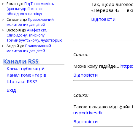
Роман
до
Під Твою милість
Так, щодо виголос
(давньоукраїнського
«Перерва 4» — вка
обихідного наспіву)
Відповіcти
Світлана
до
Православний
молитовник для дітей
Вікторія
до
Акафіст свт.
Спиридону, єпископу
Тримифунтському, чудотворцю
Андрій
до
Православний
молитовник для дітей
Сашко
Канали RSS
Може кому підійде…
https
Канал публікацій
Канал коментарів
Відповіcти
Що таке RSS?
Вхід
Сашко
Також вкладаю міді файл
usp=drivesdk
Відповіcти