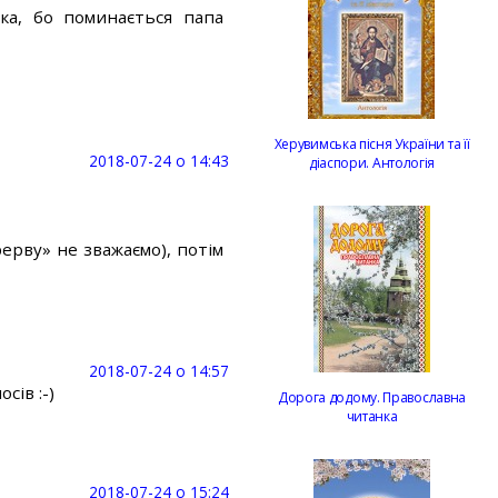
ка, бо поминається папа
Херувимська пісня України та її
2018-07-24 о 14:43
діаспори. Антологія
ерву» не зважаємо), потім
2018-07-24 о 14:57
сів :-)
Дорога додому. Православна
читанка
2018-07-24 о 15:24