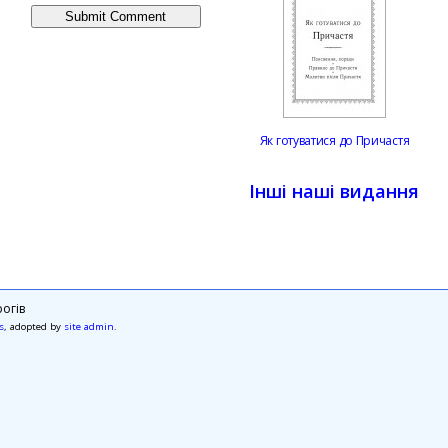
Як готуватися до Причастя
Інші наші видання
огів
s
, adopted by
site admin
.