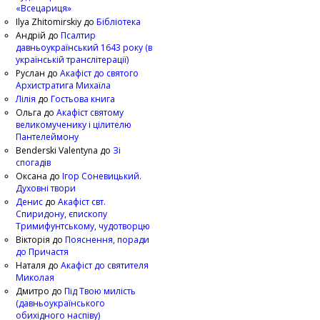
«Всецариця»
Ilya Zhitomirskiy
до
Бібліотека
Андрій
до
Псалтир
давньоукраїнський 1643 року (в
українській транслітерації)
Руслан
до
Акафіст до святого
Архистратига Михаїла
Лілія
до
Гостьова книга
Ольга
до
Акафіст святому
великомученику і цілителю
Пантелеймону
Benderski Valentyna
до
Зі
спогадів
Оксана
до
Ігор Соневицький.
Духовні твори
Денис
до
Акафіст свт.
Спиридону, єпископу
Тримифунтському, чудотворцю
Вікторія
до
Пояснення, поради
до Причастя
Наталя
до
Акафіст до святителя
Миколая
Дмитро
до
Під Твою милість
(давньоукраїнського
обихідного наспіву)