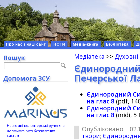
Про нас і наш сайт
НОТИ
Медіа-книга
Бібліотека
Д
Медіатека
>>
Духовні
Пошук
Єдинородний 
Печерської Ла
Допомога ЗСУ
Єдинородний Син
на глас 8
(pdf, 14
Єдинородний Син
на глас 8
(midi, 5
Невтомні волонтерські рученята
Опубліковано 02.
Допомога роті безпілотних
твори
;
Єдинородни
систем