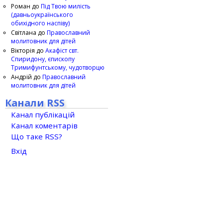
Роман
до
Під Твою милість
(давньоукраїнського
обихідного наспіву)
Світлана
до
Православний
молитовник для дітей
Вікторія
до
Акафіст свт.
Спиридону, єпископу
Тримифунтському, чудотворцю
Андрій
до
Православний
молитовник для дітей
Канали RSS
Канал публікацій
Канал коментарів
Що таке RSS?
Вхід