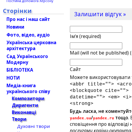
Постійна допомога Херсону
Сторінки
Залишити відгук »
Про нас і наш сайт
Новини
Фото, відео, аудіо
Ім'я (required)
Українська церковна
архітектура
Mail (will not be published) 
Сад Українського
Модерну
Сайт
БІБЛІОТЕКА
Можете використовувати т
НОТИ
<abbr title=""> <acro
Медіа-книга
<blockquote cite=""> 
українського співу
datetime=""> <em> <i>
Композитори
<strong>
Диригенти
Будь ласка, не коментуйт
Виконавці
/
тощо
.
yandex.ua
yandex.ru
Твори
сповіщення про відповіді н
Духовні твори
послугами країни-окупанта