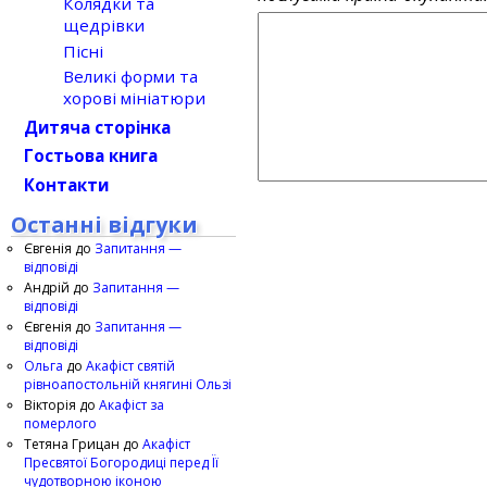
Колядки та
щедрівки
Пісні
Великі форми та
хорові мініатюри
Дитяча сторінка
Гостьова книга
Контакти
Останні відгуки
Євгенія
до
Запитання —
відповіді
Андрій
до
Запитання —
відповіді
Євгенія
до
Запитання —
відповіді
Ольга
до
Акафіст святій
рівноапостольній княгині Ользі
Вікторія
до
Акафіст за
померлого
Тетяна Грицан
до
Акафіст
Пресвятої Богородиці перед Її
чудотворною іконою