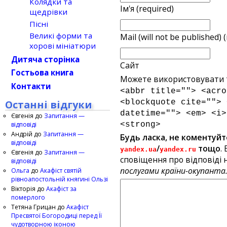
Колядки та
Ім'я (required)
щедрівки
Пісні
Великі форми та
Mail (will not be published) 
хорові мініатюри
Дитяча сторінка
Сайт
Гостьова книга
Можете використовувати т
Контакти
<abbr title=""> <acro
Останні відгуки
<blockquote cite=""> 
datetime=""> <em> <i>
Євгенія
до
Запитання —
відповіді
<strong>
Андрій
до
Запитання —
Будь ласка, не коментуйт
відповіді
/
тощо
.
yandex.ua
yandex.ru
Євгенія
до
Запитання —
сповіщення про відповіді н
відповіді
послугами країни-окупанта
Ольга
до
Акафіст святій
рівноапостольній княгині Ользі
Вікторія
до
Акафіст за
померлого
Тетяна Грицан
до
Акафіст
Пресвятої Богородиці перед Її
чудотворною іконою