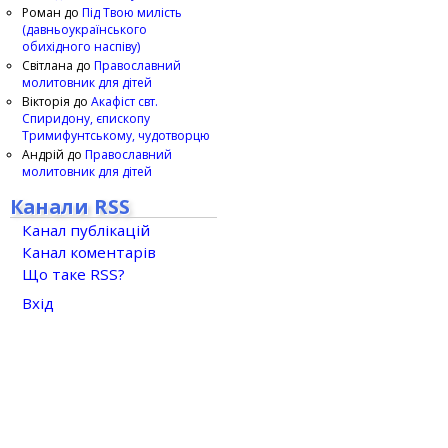
Роман
до
Під Твою милість
(давньоукраїнського
обихідного наспіву)
Світлана
до
Православний
молитовник для дітей
Вікторія
до
Акафіст свт.
Спиридону, єпископу
Тримифунтському, чудотворцю
Андрій
до
Православний
молитовник для дітей
Канали RSS
Канал публікацій
Канал коментарів
Що таке RSS?
Вхід