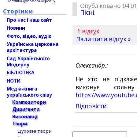
Постійна допомога Херсону
Опубліковано 04.01
Сторінки
Пісні
.
Про нас і наш сайт
Новини
1 відгук
Фото, відео, аудіо
Залишити відгук »
Українська церковна
архітектура
Сад Українського
Модерну
Олександр.
БІБЛІОТЕКА
Не хто не підкаже
НОТИ
виконує сольн
Медіа-книга
https://www.youtube
українського співу
Композитори
Відповіcти
Диригенти
Виконавці
Твори
Духовні твори