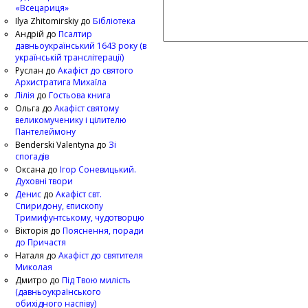
«Всецариця»
Ilya Zhitomirskiy
до
Бібліотека
Андрій
до
Псалтир
давньоукраїнський 1643 року (в
українській транслітерації)
Руслан
до
Акафіст до святого
Архистратига Михаїла
Лілія
до
Гостьова книга
Ольга
до
Акафіст святому
великомученику і цілителю
Пантелеймону
Benderski Valentyna
до
Зі
спогадів
Оксана
до
Ігор Соневицький.
Духовні твори
Денис
до
Акафіст свт.
Спиридону, єпископу
Тримифунтському, чудотворцю
Вікторія
до
Пояснення, поради
до Причастя
Наталя
до
Акафіст до святителя
Миколая
Дмитро
до
Під Твою милість
(давньоукраїнського
обихідного наспіву)