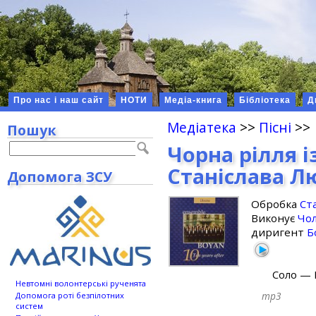
Про нас і наш сайт
НОТИ
Медіа-книга
Бібліотека
Д
Медіатека
>>
Пісні
>>
Пошук
Чорна рілля і
Станіслава Л
Допомога ЗСУ
Обробка
Ст
Виконує
Чол
диригент
Б
Соло — 
Невтомні волонтерські рученята
mp3
Допомога роті безпілотних
систем