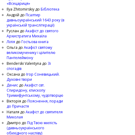
«Всецариця»
Ilya Zhitomirskiy
до
Бібліотека
Андрій
до
Псалтир
давньоукраїнський 1643 року (в
українській транслітерації)
Руслан
до
Акафіст до святого
Архистратига Михаїла
Лілія
до
Гостьова книга
Ольга
до
Акафіст святому
великомученику і цілителю
Пантелеймону
Benderski Valentyna
до
Зі
спогадів
Оксана
до
Ігор Соневицький.
Духовні твори
Денис
до
Акафіст свт.
Спиридону, єпископу
Тримифунтському, чудотворцю
Вікторія
до
Пояснення, поради
до Причастя
Наталя
до
Акафіст до святителя
Миколая
Дмитро
до
Під Твою милість
(давньоукраїнського
обихідного наспіву)