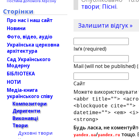
Постійна допомога Херсону
твори
;
Пісні
.
Сторінки
Про нас і наш сайт
Залишити відгук »
Новини
Фото, відео, аудіо
Українська церковна
Ім'я (required)
архітектура
Сад Українського
Модерну
Mail (will not be published) 
БІБЛІОТЕКА
НОТИ
Сайт
Медіа-книга
Можете використовувати т
українського співу
<abbr title=""> <acro
Композитори
<blockquote cite=""> 
Диригенти
datetime=""> <em> <i>
Виконавці
<strong>
Твори
Будь ласка, не коментуйт
Духовні твори
/
тощо
.
yandex.ua
yandex.ru