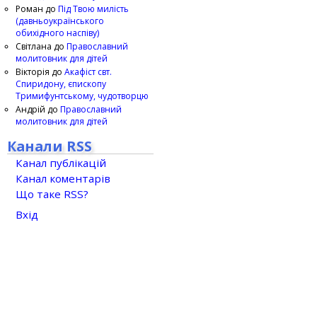
Роман
до
Під Твою милість
(давньоукраїнського
обихідного наспіву)
Світлана
до
Православний
молитовник для дітей
Вікторія
до
Акафіст свт.
Спиридону, єпископу
Тримифунтському, чудотворцю
Андрій
до
Православний
молитовник для дітей
Канали RSS
Канал публікацій
Канал коментарів
Що таке RSS?
Вхід