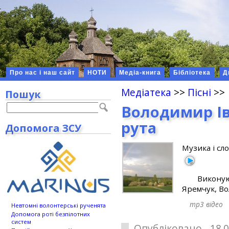
Про нас і наш сайт
НОТИ
Медіа-книга
Бібліотека
Д
Медіатека
>>
Пісні
>>
Пошук
Володимир Ів
рута
Допомога ЗСУ
Музика і сл
Викон
Яремчук, Во
mp3
відео
Невтомні волонтерські рученята
Допомога роті безпілотних
систем
Опубліковано 18.