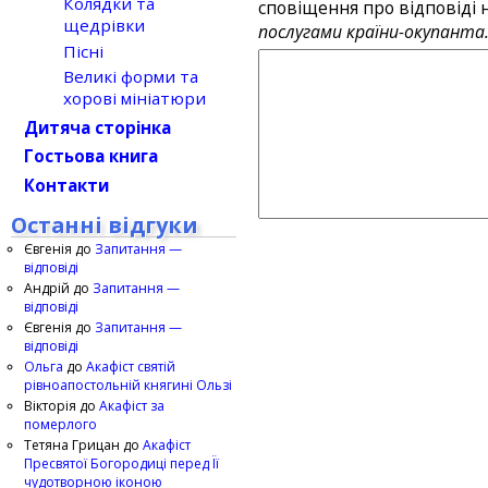
Колядки та
сповіщення про відповіді н
щедрівки
послугами країни-окупанта
Пісні
Великі форми та
хорові мініатюри
Дитяча сторінка
Гостьова книга
Контакти
Останні відгуки
Євгенія
до
Запитання —
відповіді
Андрій
до
Запитання —
відповіді
Євгенія
до
Запитання —
відповіді
Ольга
до
Акафіст святій
рівноапостольній княгині Ользі
Вікторія
до
Акафіст за
померлого
Тетяна Грицан
до
Акафіст
Пресвятої Богородиці перед Її
чудотворною іконою