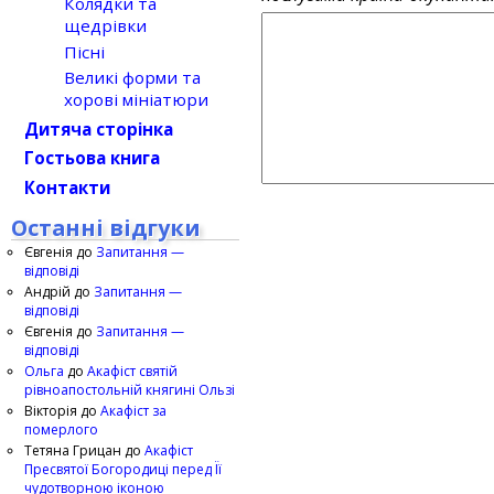
Колядки та
щедрівки
Пісні
Великі форми та
хорові мініатюри
Дитяча сторінка
Гостьова книга
Контакти
Останні відгуки
Євгенія
до
Запитання —
відповіді
Андрій
до
Запитання —
відповіді
Євгенія
до
Запитання —
відповіді
Ольга
до
Акафіст святій
рівноапостольній княгині Ользі
Вікторія
до
Акафіст за
померлого
Тетяна Грицан
до
Акафіст
Пресвятої Богородиці перед Її
чудотворною іконою