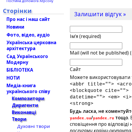
Постійна допомога Херсону
Сторінки
Залишити відгук »
Про нас і наш сайт
Новини
Фото, відео, аудіо
Ім'я (required)
Українська церковна
архітектура
Mail (will not be published) 
Сад Українського
Модерну
Сайт
БІБЛІОТЕКА
Можете використовувати т
НОТИ
<abbr title=""> <acro
Медіа-книга
<blockquote cite=""> 
українського співу
datetime=""> <em> <i>
Композитори
<strong>
Диригенти
Будь ласка, не коментуйт
Виконавці
/
тощо
.
yandex.ua
yandex.ru
Твори
сповіщення про відповіді н
Духовні твори
послугами країни-окупанта