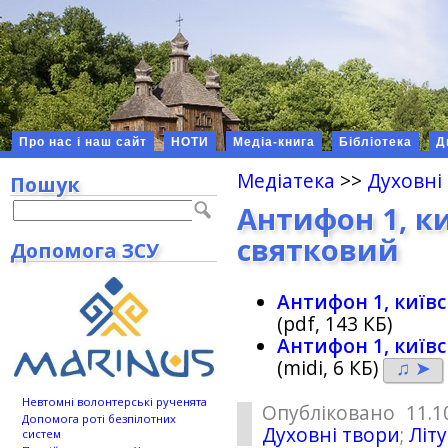
Про нас і наш сайт
НОТИ
Медіа-книга
Бібліотека
Д
Медіатека
>>
Духовні
Пошук
Антифон 1, ки
святковий
Допомога ЗСУ
Антифон 1, київс
(pdf, 143 КБ)
Антифон 1, київс
(midi, 6 КБ)
♫ ➤
Невтомні волонтерські рученята
Опубліковано 11.1
Допомога роті безпілотних
Духовні твори
;
Літу
систем