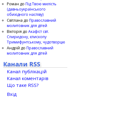
Роман
до
Під Твою милість
(давньоукраїнського
обихідного наспіву)
Світлана
до
Православний
молитовник для дітей
Вікторія
до
Акафіст свт.
Спиридону, єпископу
Тримифунтському, чудотворцю
Андрій
до
Православний
молитовник для дітей
Канали RSS
Канал публікацій
Канал коментарів
Що таке RSS?
Вхід