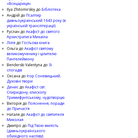
«Всецариця»
Ilya Zhitomirskiy
до
Бібліотека
Андрій
до
Псалтир
давньоукраїнський 1643 року (в
українській транслітерації)
Руслан
до
Акафіст до святого
Архистратига Михаїла
Лілія
до
Гостьова книга
Ольга
до
Акафіст святому
великомученику і цілителю
Пантелеймону
Benderski Valentyna
до
Зі
спогадів
Оксана
до
Ігор Соневицький.
Духовні твори
Денис
до
Акафіст свт.
Спиридону, єпископу
Тримифунтському, чудотворцю
Вікторія
до
Пояснення, поради
до Причастя
Наталя
до
Акафіст до святителя
Миколая
Дмитро
до
Під Твою милість
(давньоукраїнського
обихідного наспіву)