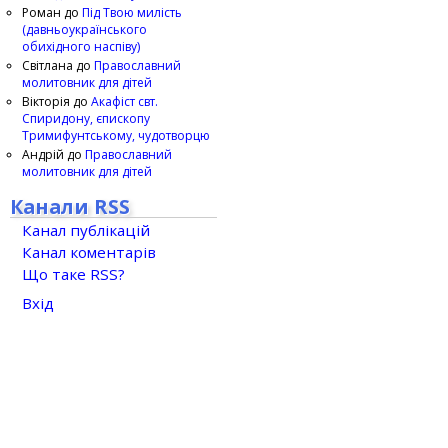
Роман
до
Під Твою милість
(давньоукраїнського
обихідного наспіву)
Світлана
до
Православний
молитовник для дітей
Вікторія
до
Акафіст свт.
Спиридону, єпископу
Тримифунтському, чудотворцю
Андрій
до
Православний
молитовник для дітей
Канали RSS
Канал публікацій
Канал коментарів
Що таке RSS?
Вхід