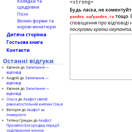
Колядки та
<strong>
щедрівки
Будь ласка, не коментуйт
Пісні
/
тощо
.
yandex.ua
yandex.ru
Великі форми та
сповіщення про відповіді н
хорові мініатюри
послугами країни-окупанта
Дитяча сторінка
Гостьова книга
Контакти
Останні відгуки
Євгенія
до
Запитання —
відповіді
Андрій
до
Запитання —
відповіді
Євгенія
до
Запитання —
відповіді
Ольга
до
Акафіст святій
рівноапостольній княгині Ользі
Вікторія
до
Акафіст за
померлого
Тетяна Грицан
до
Акафіст
Пресвятої Богородиці перед Її
чудотворною іконою