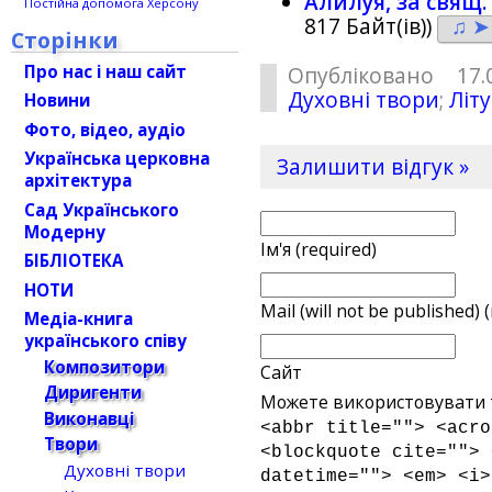
Алилуя, за свящ
Постійна допомога Херсону
817 Байт(ів))
♫ ➤
Сторінки
Про нас і наш сайт
Опубліковано 17
Духовні твори
;
Літу
Новини
Фото, відео, аудіо
Українська церковна
Залишити відгук »
архітектура
Сад Українського
Модерну
Ім'я (required)
БІБЛІОТЕКА
НОТИ
Mail (will not be published) 
Медіа-книга
українського співу
Композитори
Сайт
Диригенти
Можете використовувати т
Виконавці
<abbr title=""> <acro
Твори
<blockquote cite=""> 
Духовні твори
datetime=""> <em> <i>