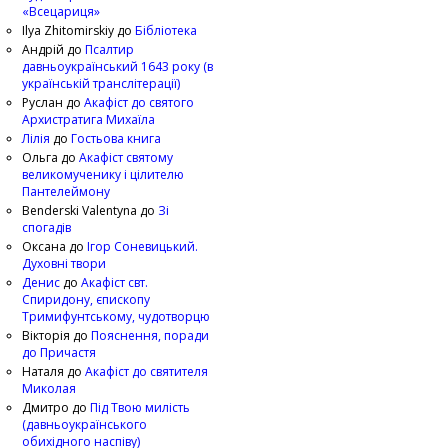
«Всецариця»
Ilya Zhitomirskiy
до
Бібліотека
Андрій
до
Псалтир
давньоукраїнський 1643 року (в
українській транслітерації)
Руслан
до
Акафіст до святого
Архистратига Михаїла
Лілія
до
Гостьова книга
Ольга
до
Акафіст святому
великомученику і цілителю
Пантелеймону
Benderski Valentyna
до
Зі
спогадів
Оксана
до
Ігор Соневицький.
Духовні твори
Денис
до
Акафіст свт.
Спиридону, єпископу
Тримифунтському, чудотворцю
Вікторія
до
Пояснення, поради
до Причастя
Наталя
до
Акафіст до святителя
Миколая
Дмитро
до
Під Твою милість
(давньоукраїнського
обихідного наспіву)