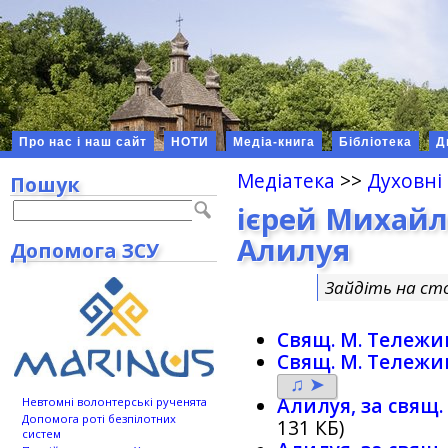
Про нас і наш сайт
НОТИ
Медіа-книга
Бібліотека
Д
Медіатека
>>
Духовні
Пошук
ієрей Михайл
Алилуя
Допомога ЗСУ
Зайдіть на ст
Свящ. М. Тележи
Свящ. М. Тележи
♫ ➤
Алилуя, за свящ
Невтомні волонтерські рученята
Допомога роті безпілотних
131 КБ)
систем