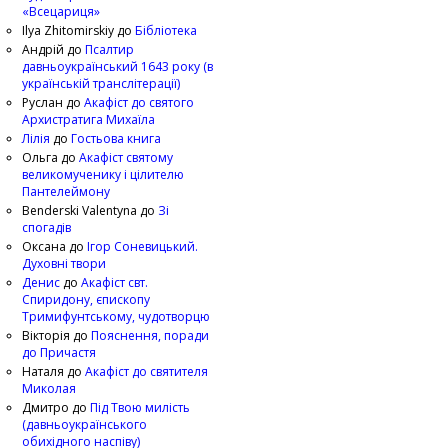
«Всецариця»
Ilya Zhitomirskiy
до
Бібліотека
Андрій
до
Псалтир
давньоукраїнський 1643 року (в
українській транслітерації)
Руслан
до
Акафіст до святого
Архистратига Михаїла
Лілія
до
Гостьова книга
Ольга
до
Акафіст святому
великомученику і цілителю
Пантелеймону
Benderski Valentyna
до
Зі
спогадів
Оксана
до
Ігор Соневицький.
Духовні твори
Денис
до
Акафіст свт.
Спиридону, єпископу
Тримифунтському, чудотворцю
Вікторія
до
Пояснення, поради
до Причастя
Наталя
до
Акафіст до святителя
Миколая
Дмитро
до
Під Твою милість
(давньоукраїнського
обихідного наспіву)