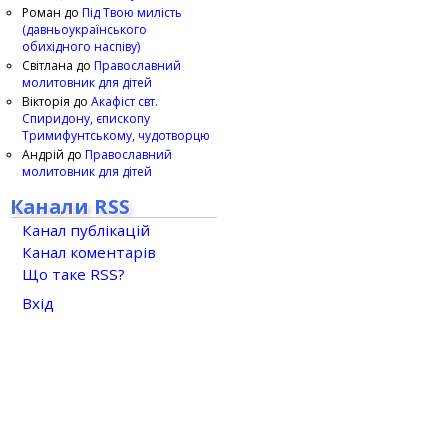
Роман
до
Під Твою милість
(давньоукраїнського
обихідного наспіву)
Світлана
до
Православний
молитовник для дітей
Вікторія
до
Акафіст свт.
Спиридону, єпископу
Тримифунтському, чудотворцю
Андрій
до
Православний
молитовник для дітей
Канали RSS
Канал публікацій
Канал коментарів
Що таке RSS?
Вхід