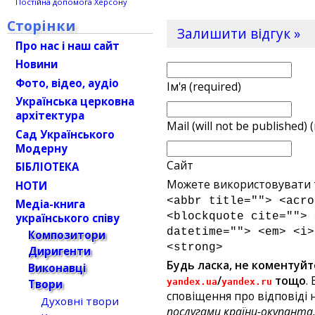
Постійна допомога Херсону
Сторінки
Залишити відгук »
Про нас і наш сайт
Новини
Фото, відео, аудіо
Ім'я (required)
Українська церковна
архітектура
Mail (will not be published) 
Сад Українського
Модерну
Сайт
БІБЛІОТЕКА
Можете використовувати т
НОТИ
<abbr title=""> <acro
Медіа-книга
<blockquote cite=""> 
українського співу
datetime=""> <em> <i>
Композитори
<strong>
Диригенти
Будь ласка, не коментуйт
Виконавці
/
тощо
.
yandex.ua
yandex.ru
Твори
сповіщення про відповіді н
Духовні твори
послугами країни-окупанта