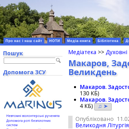
Про нас і наш сайт
НОТИ
Медіа-книга
Бібліотека
Д
Медіатека
>>
Духовні
Пошук
Макаров, Зад
Великдень
Допомога ЗСУ
Макаров. Задост
130 КБ)
Макаров. Задост
4 КБ)
♫ ➤
Невтомні волонтерські рученята
Опубліковано 11.0
Допомога роті безпілотних
Великодня Літургі
систем