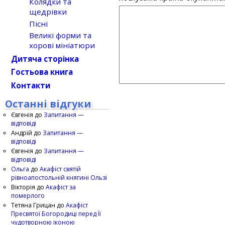
Колядки та
щедрівки
Пісні
Великі форми та
хорові мініатюри
Дитяча сторінка
Гостьова книга
Контакти
Останні відгуки
Євгенія
до
Запитання —
відповіді
Андрій
до
Запитання —
відповіді
Євгенія
до
Запитання —
відповіді
Ольга
до
Акафіст святій
рівноапостольній княгині Ользі
Вікторія
до
Акафіст за
померлого
Тетяна Грицан
до
Акафіст
Пресвятої Богородиці перед Її
чудотворною іконою