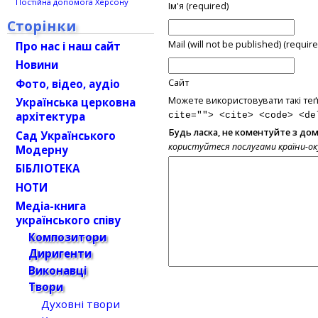
Постійна допомога Херсону
Ім'я (required)
Сторінки
Mail (will not be published) (require
Про нас і наш сайт
Новини
Фото, відео, аудіо
Сайт
Можете використовувати такі теґ
Українська церковна
архітектура
cite=""> <cite> <code> <de
Будь ласка, не коментуйте з до
Сад Українського
користуйтеся послугами країни-о
Модерну
БІБЛІОТЕКА
НОТИ
Медіа-книга
українського співу
Композитори
Диригенти
Виконавці
Твори
Духовні твори