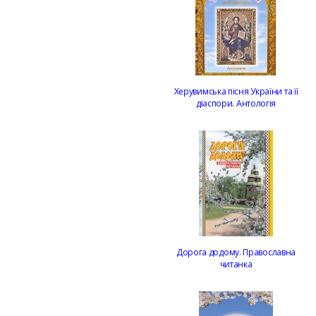
Херувимська пісня України та її
діаспори. Антологія
Дорога додому. Православна
читанка