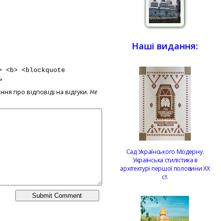
Наші видання:
> <b> <blockquote
>
ння про відповіді на відгуки.
Не
Сад Українського Модерну.
Українська стилістика в
архітектурі першої половини ХХ
ст.