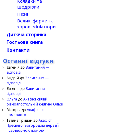
Колядки та
щедрівки
Пісні
Великі форми та
хорові мініатюри
Дитяча сторінка
Гостьова книга
Контакти
Останні відгуки
Євгенія
до
Запитання —
відповіді
Андрій
до
Запитання —
відповіді
Євгенія
до
Запитання —
відповіді
Ольга
до
Акафіст святій
рівноапостольній княгині Ользі
Вікторія
до
Акафіст за
померлого
Тетяна Грицан
до
Акафіст
Пресвятої Богородиці перед Її
чудотворною іконою