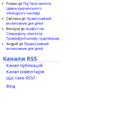
Роман
до
Під Твою милість
(давньоукраїнського
обихідного наспіву)
Світлана
до
Православний
молитовник для дітей
Вікторія
до
Акафіст свт.
Спиридону, єпископу
Тримифунтському, чудотворцю
Андрій
до
Православний
молитовник для дітей
Канали RSS
Канал публікацій
Канал коментарів
Що таке RSS?
Вхід