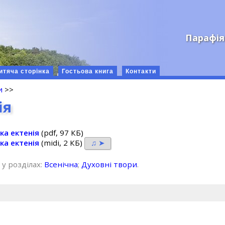
Парафія
итяча сторінка
Гостьова книга
Контакти
и
>>
ія
ка ектенія
(pdf, 97 КБ)
ка ектенія
(midi, 2 КБ)
♫ ➤
 у розділах:
Всенічна
;
Духовні твори
.