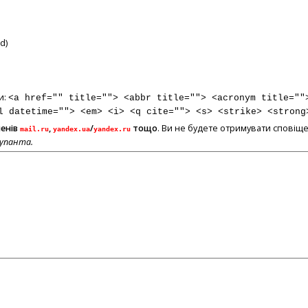
d)
и:
<a href="" title=""> <abbr title=""> <acronym title=""
l datetime=""> <em> <i> <q cite=""> <s> <strike> <strong
менів
,
/
тощо
. Ви не будете отримувати сповіще
mail.ru
yandex.ua
yandex.ru
купанта.