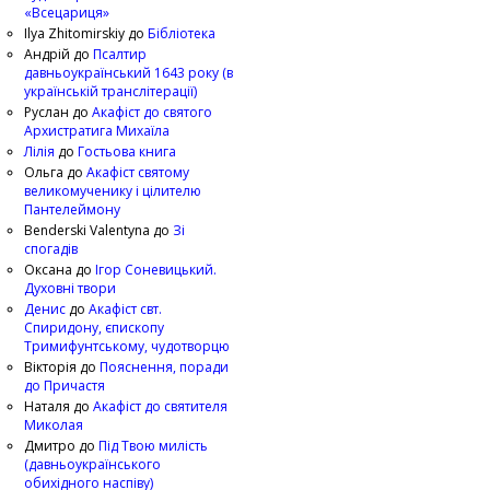
«Всецариця»
Ilya Zhitomirskiy
до
Бібліотека
Андрій
до
Псалтир
давньоукраїнський 1643 року (в
українській транслітерації)
Руслан
до
Акафіст до святого
Архистратига Михаїла
Лілія
до
Гостьова книга
Ольга
до
Акафіст святому
великомученику і цілителю
Пантелеймону
Benderski Valentyna
до
Зі
спогадів
Оксана
до
Ігор Соневицький.
Духовні твори
Денис
до
Акафіст свт.
Спиридону, єпископу
Тримифунтському, чудотворцю
Вікторія
до
Пояснення, поради
до Причастя
Наталя
до
Акафіст до святителя
Миколая
Дмитро
до
Під Твою милість
(давньоукраїнського
обихідного наспіву)