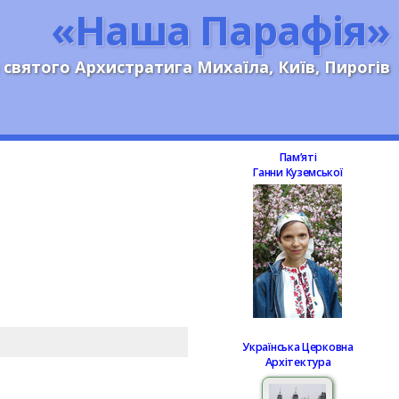
«Наша Парафія»
 святого Архистратига Михаїла, Київ, Пирогів
Памʼяті
Ганни Куземської
Українська Церковна
Архітектура