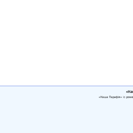
«На
«Наша Парафія» is pow