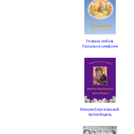
Похвала любові.
Пасхальна симфонія
Максим Березовський.
Артем Ведель