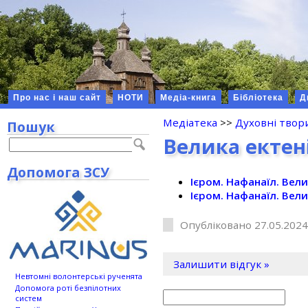
Про нас і наш сайт
НОТИ
Медіа-книга
Бібліотека
Д
Медіатека
>>
Духовні твор
Пошук
Велика ектен
Допомога ЗСУ
Ієром. Нафанаїл. Вели
Ієром. Нафанаїл. Вели
Опубліковано 27.05.2024
Залишити відгук »
Невтомні волонтерські рученята
Допомога роті безпілотних
систем