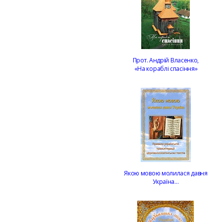
Прот. Андрій Власенко,
«На кораблі спасіння»
Якою мовою молилася давня
Україна…