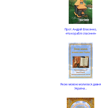
Прот. Андрій Власенко,
«На кораблі спасіння»
Якою мовою молилася давня
Україна…