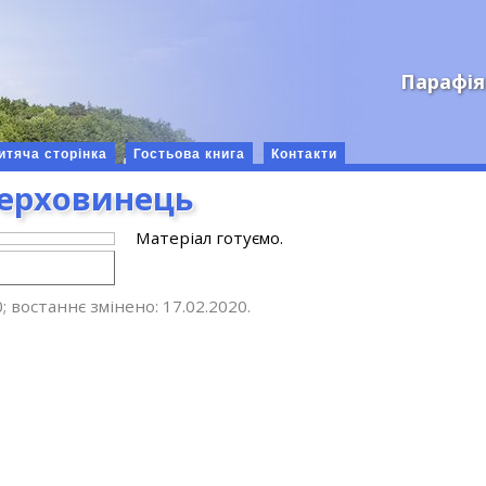
Парафія
итяча сторінка
Гостьова книга
Контакти
ерховинець
Матеріал готуємо.
; востаннє змінено: 17.02.2020.