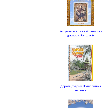
Херувимська пісня України та її
діаспори. Антологія
Дорога додому. Православна
читанка