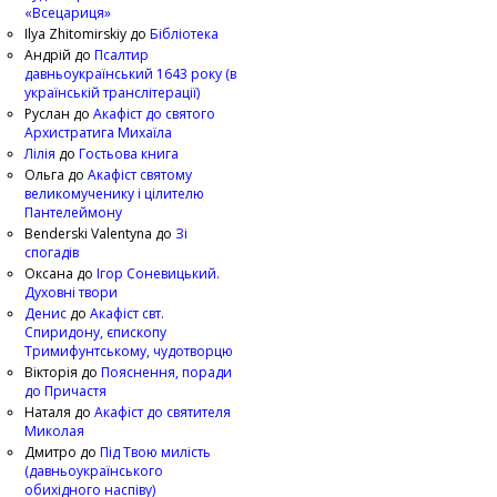
«Всецариця»
Ilya Zhitomirskiy
до
Бібліотека
Андрій
до
Псалтир
давньоукраїнський 1643 року (в
українській транслітерації)
Руслан
до
Акафіст до святого
Архистратига Михаїла
Лілія
до
Гостьова книга
Ольга
до
Акафіст святому
великомученику і цілителю
Пантелеймону
Benderski Valentyna
до
Зі
спогадів
Оксана
до
Ігор Соневицький.
Духовні твори
Денис
до
Акафіст свт.
Спиридону, єпископу
Тримифунтському, чудотворцю
Вікторія
до
Пояснення, поради
до Причастя
Наталя
до
Акафіст до святителя
Миколая
Дмитро
до
Під Твою милість
(давньоукраїнського
обихідного наспіву)