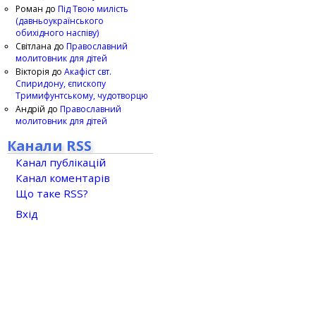
Роман
до
Під Твою милість
(давньоукраїнського
обихідного наспіву)
Світлана
до
Православний
молитовник для дітей
Вікторія
до
Акафіст свт.
Спиридону, єпископу
Тримифунтському, чудотворцю
Андрій
до
Православний
молитовник для дітей
Канали RSS
Канал публікацій
Канал коментарів
Що таке RSS?
Вхід