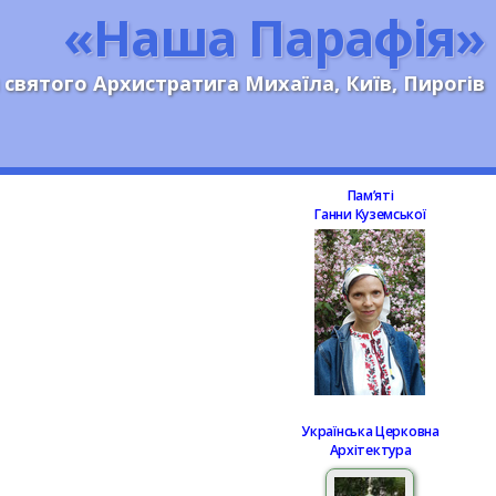
«Наша Парафія»
 святого Архистратига Михаїла, Київ, Пирогів
Памʼяті
Ганни Куземської
Українська Церковна
Архітектура