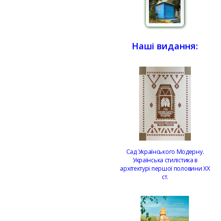
Наші видання:
Сад Українського Модерну.
Українська стилістика в
архітектурі першої половини ХХ
ст.