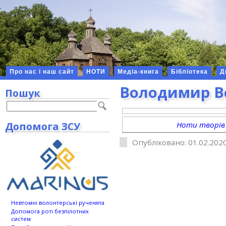
Про нас і наш сайт
НОТИ
Медіа-книга
Бібліотека
Д
Володимир В
Пошук
Допомога ЗСУ
Ноти творів
Опубліковано: 01.02.2020
Невтомні волонтерські рученята
Допомога роті безпілотних
систем