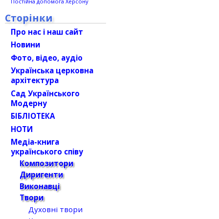
Постійна допомога Херсону
Сторінки
Про нас і наш сайт
Новини
Фото, відео, аудіо
Українська церковна
архітектура
Сад Українського
Модерну
БІБЛІОТЕКА
НОТИ
Медіа-книга
українського співу
Композитори
Диригенти
Виконавці
Твори
Духовні твори