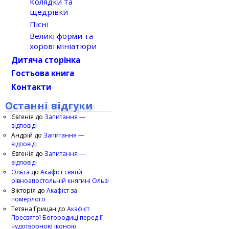
Колядки та
щедрівки
Пісні
Великі форми та
хорові мініатюри
Дитяча сторінка
Гостьова книга
Контакти
Останні відгуки
Євгенія
до
Запитання —
відповіді
Андрій
до
Запитання —
відповіді
Євгенія
до
Запитання —
відповіді
Ольга
до
Акафіст святій
рівноапостольній княгині Ользі
Вікторія
до
Акафіст за
померлого
Тетяна Грицан
до
Акафіст
Пресвятої Богородиці перед Її
чудотворною іконою