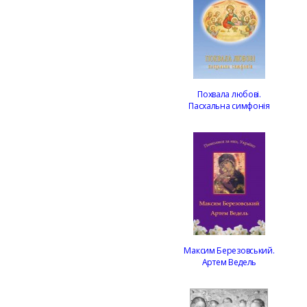
Похвала любові.
Пасхальна симфонія
Максим Березовський.
Артем Ведель