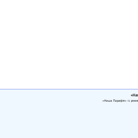
«На
«Наша Парафія» is pow