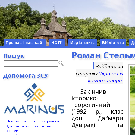
Про нас і наш сайт
НОТИ
Медіа-книга
Бібліотека
Д
Роман Стель
Пошук
Зайдіть на
сторінку
Українські
Допомога ЗСУ
композитори
Закінчив
історико-
теоретичний
(1992 р., клас
доц. Даґмари
Невтомні волонтерські рученята
Дувірак) та
Допомога роті безпілотних
систем