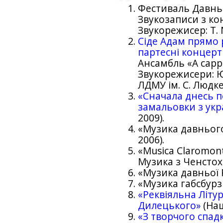
Фестиваль Давньо
Звукозаписи з ко
Звукорежисер: Т. 
Сіде Адам прямо р
партесні концерти
Ансамбль «A cappe
Звукорежисери: Ю.
ЛДМУ ім. С. Людке
«Сначала днесь п
замальовки з укр
2009).
«Музика давнього 
2006).
«Musica Claromon
Музика з Ченстох
«Музика давньої Р
«Музика габсбурзь
«Реквіяльна Літур
Дилецького»
(Наш
«З творчого спад