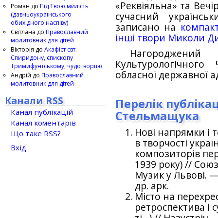
«Реквіяльна» та Вечі
Роман
до
Під Твою милість
(давньоукраїнського
сучасний українсь
обихідного наспіву)
записано на
компакт
Світлана
до
Православний
інші твори Миколи Д
молитовник для дітей
Вікторія
до
Акафіст свт.
Нагороджений 
Спиридону, єпископу
Культурологічного 
Тримифунтському, чудотворцю
обласної державної ад
Андрій
до
Православний
молитовник для дітей
Канали RSS
Перелік публіка
Канал публікацій
Стельмащука
Канал коментарів
Нові напрямки і 
Що таке RSS?
в творчості укра
Вхід
композиторів пер
1939 року) // Со
Музик у Львові. — 
др. арк.
Місто на перехре
ретроспектива і с
ті…) // Назустріч.