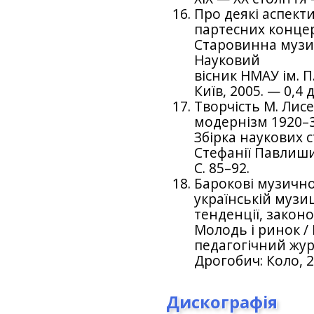
Про деякі аспект
партесних концерт
Старовинна музик
Науковий
вісник НМАУ ім. П
Київ, 2005. — 0,4 д
Творчість М. Лис
модернізм 1920–30
Збірка наукових 
Стефанії Павлиши
С. 85–92.
Барокові музично
українській музи
тенденції, законо
Молодь і ринок /
педагогічний жур
Дрогобич: Коло, 2
Дискографія