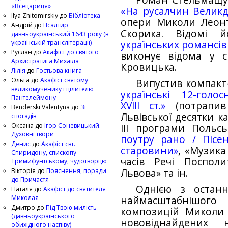
Роман Стельмащ
«Всецариця»
«На русалчин Велик
Ilya Zhitomirskiy
до
Бібліотека
опери Миколи Леонт
Андрій
до
Псалтир
Скорика. Відомі 
давньоукраїнський 1643 року (в
українській транслітерації)
українських романсів
Руслан
до
Акафіст до святого
виконує відома у с
Архистратига Михаїла
Кровицька.
Лілія
до
Гостьова книга
Ольга
до
Акафіст святому
Випустив компакт
великомученику і цілителю
українські 12-голо
Пантелеймону
XVIII ст.»
(потрапив
Benderski Valentyna
до
Зі
Львівської десятки к
спогадів
Оксана
до
Ігор Соневицький.
ІІІ програми Польс
Духовні твори
поутру рано / Пісен
Денис
до
Акафіст свт.
старовини»
, «Музика
Спиридону, єпископу
часів Речі Посполи
Тримифунтському, чудотворцю
Вікторія
до
Пояснення, поради
Львова» та ін.
до Причастя
Однією з останн
Наталя
до
Акафіст до святителя
Миколая
наймасштабнішого
Дмитро
до
Під Твою милість
композицій Миколи
(давньоукраїнського
нововіднайдених н
обихідного наспіву)