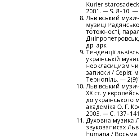
Kurier starosadeck
2001. — S. 8–10. — 
Львівський музич
музиці Радянської
тотожності, парал
Дніпропетровськ, 
др. арк.
Тенденції львівс
українській музиц
неокласицизм чи 
записки / Серія: 
Тернопіль. — 2(9)’
Львівський музич
ХХ ст. у європейс
до українського 
академіка О. Г. Ко
2003. — С. 137–141
Духовна музика Л
звукозаписах Льві
humana / Восьма н