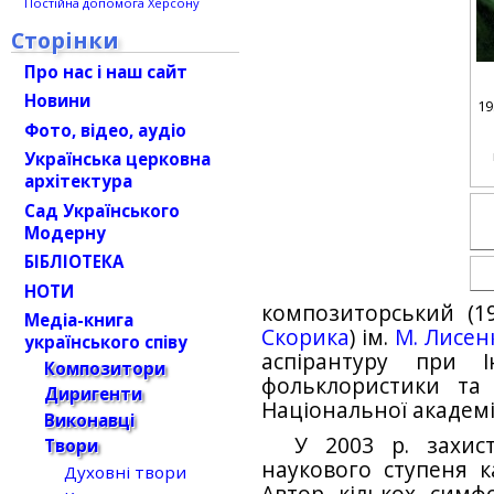
Постійна допомога Херсону
Сторінки
Про нас і наш сайт
Новини
19
Фото, відео, аудіо
Українська церковна
архітектура
Сад Українського
Модерну
БІБЛІОТЕКА
НОТИ
композиторський (1
Медіа-книга
Скорика
) ім.
М. Лисен
українського співу
аспірантуру при Ін
Композитори
фольклористики та 
Диригенти
Національної академії
Виконавці
У 2003 р. захис
Твори
наукового ступеня к
Духовні твори