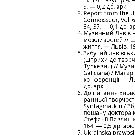
9. — 0,2 др. арк.
Report from the U
Connoisseur, Vol. 
34, 37. — 0,1 др. а
Музичний Львів —
можливостей // 
життя. — Львів, 19
Забутий львівсь
(штрихи до творч
Туркевич) // Муз
Galiciana) / Мате
конференції. — Ль
др. арк.
До питання «нов
ранньої творчост
Syntagmation / Зб
пошану доктора 
Стефанії Павлишин
164. — 0,5 др. арк.
Ukrainska prawosl