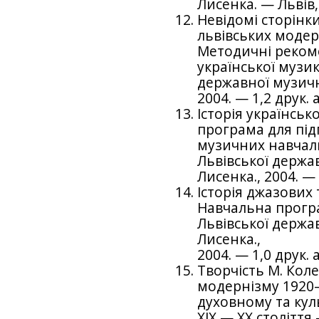
Лисенка. — Львів, 
Невідомі сторінки
львівських модерн
Методичні рекомен
української музик
державної музично
2004. — 1,2 друк. 
Історія українськ
програма для під
музичних навчаль
Львівської держав
Лисенка., 2004. — 
Історія джазових 
Навчальна програ
Львівської держав
Лисенка.,
2004. — 1,0 друк. 
Творчість М. Коле
модернізму 1920–3
духовному та кул
XIX — XX століття 