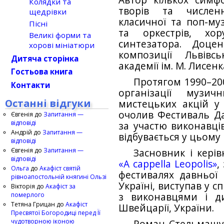
Автор кількох симф
Колядки та
творів та числен
щедрівки
класичної та поп-му
Пісні
та оркестрів, хор
Великі форми та
синтезатора. Доце
хорові мініатюри
композиції Львівс
Дитяча сторінка
академії ім. М. Лисенк
Гостьова книга
Протягом 1990–200
Контакти
організації музи
Останні відгуки
мистецьких акцій у 
очолив Фестиваль Да
Євгенія
до
Запитання —
відповіді
за участю виконавців
Андрій
до
Запитання —
відбувається у цьому м
відповіді
Євгенія
до
Запитання —
Засновник і кері
відповіді
«A cappella Leopolis»
,
Ольга
до
Акафіст святій
фестивалях давньої 
рівноапостольній княгині Ользі
Україні, виступав у 
Вікторія
до
Акафіст за
померлого
з виконавцями і ди
Тетяна Грицан
до
Акафіст
Швейцарії, України.
Пресвятої Богородиці перед Її
чудотворною іконою