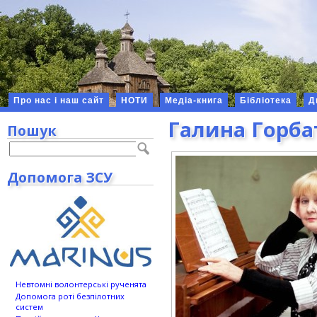
Про нас і наш сайт
НОТИ
Медіа-книга
Бібліотека
Д
Галина Горба
Пошук
Допомога ЗСУ
Невтомні волонтерські рученята
Допомога роті безпілотних
систем