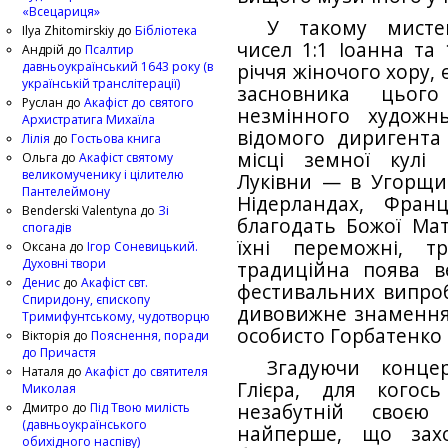
«Всецариця»
У такому мистец
Ilya Zhitomirskiy
до
Бібліотека
чисел 1:1 Іоанна та 
Андрій
до
Псалтир
давньоукраїнський 1643 року (в
річчя жіночого хору,
українській транслітерації)
засновника цього 
Руслан
до
Акафіст до святого
незмінного художнь
Архистратига Михаїла
відомого диригента 
Лілія
до
Гостьова книга
місці земної кулі
Ольга
до
Акафіст святому
великомученику і цілителю
Луківни — в Угорщині,
Пантелеймону
Нідерландах, Фра
Benderski Valentyna
до
Зі
благодать Божої Мат
спогадів
їхні переможні, т
Оксана
до
Ігор Соневицький.
Духовні твори
традиційна поява ве
Денис
до
Акафіст свт.
фестивальних випроб
Спиридону, єпископу
дивовижне знамення 
Тримифунтському, чудотворцю
особисто Горбатенко т
Вікторія
до
Пояснення, поради
до Причастя
Згадуючи конце
Наталя
до
Акафіст до святителя
Глієра, для когос
Миколая
незабутній своєю 
Дмитро
до
Під Твою милість
(давньоукраїнського
найперше, що зах
обихідного наспіву)