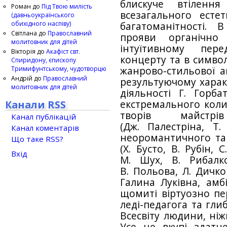
блискуче втілення
Роман
до
Під Твою милість
всезагального есте
(давньоукраїнського
обихідного наспіву)
багатоманітності.
Світлана
до
Православний
прояви органічно
молитовник для дітей
інтуїтивному пере
Вікторія
до
Акафіст свт.
концерту та в символ
Спиридону, єпископу
жанрово-стильової а
Тримифунтському, чудотворцю
Андрій
до
Православний
результуючому характ
молитовник для дітей
діяльності Г. Горб
Канали RSS
екстремального кол
творів майстр
Канал публікацій
(Дж. Палестріна, Т.
Канал коментарів
неоромантичного та
Що таке RSS?
(Х. Бусто, В. Рубін, С
Вхід
М. Шух, В. Рибалко
В. Польова, Л. Дичко
Галина Луківна, амбі
щомиті віртуозно пе
леді-педагога та гли
Всесвіту людини, ніж
Усе це вкупі здат