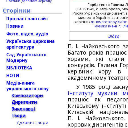
Постійна допомога Херсону
Горбатенко Галина Л
(19.06.1945, с. Алфьорово, Мо
Сторінки
Росія). Український диригент, 
мистецтв України, засновни
Про нас і наш сайт
керівник
жіночого хору Київсь
Новини
музики імені Р. Глі
Фото, відео, аудіо
Відео
Українська церковна
П. І. Чайковського 
архітектура
Багато років працю
Сад Українського
хорами, які стали
Модерну
конкурсів. Галина Г
БІБЛІОТЕКА
керівник хору в К
НОТИ
академічному театрі 
Медіа-книга
У 1985 році засн
українського співу
інституту музики ім
Композитори
працює як педаго
Диригенти
Київському інституті
Виконавці
Київській націонал
Твори
П. І. Чайковського
Духовні твори
хорових диригентів є