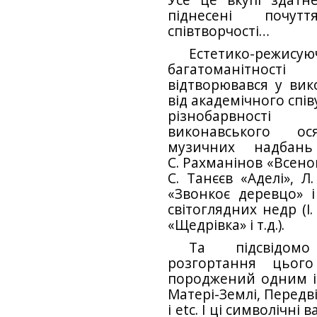
піднесені почут
співтворчості…
Естетико-реж
багатоманітно
відтворювався у вико
від академічного спів
різнобарвності
виконавського ос
музичних надбань
С. Рахманінов «Всен
С. Танєєв «Аделі», Л
«Звонкоє деревцо» і
світоглядних недр (І
«Щедрівка» і т.д.).
Та підсвідом
розгортання цього
породжений одним і
Матері-Землі, Передв
і etc. І ці символічні