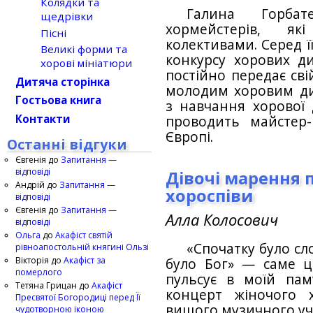
Колядки та
Галина Горбат
щедрівки
хормейстерів, я
Пісні
колективами. Серед ї
Великі форми та
конкурсу хорових ди
хорові мініатюри
постійно передає сві
Дитяча сторінка
молодим хоровим ди
Гостьова книга
з навчання хорової 
Контакти
проводить майстер
Європі.
Останні відгуки
Євгенія
до
Запитання —
відповіді
Дівочі марення п
Андрій
до
Запитання —
хороспіви
відповіді
Євгенія
до
Запитання —
Алла Колосович
відповіді
Ольга
до
Акафіст святій
«Спочатку було сло
рівноапостольній княгині Ользі
Вікторія
до
Акафіст за
було Бог» — саме ц
померлого
пульсує в моїй пам
Тетяна Грицан
до
Акафіст
концерт жіночого 
Пресвятої Богородиці перед Її
вищого музичного учи
чудотворною іконою