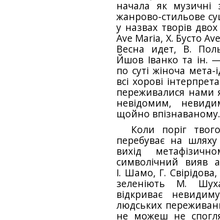
начала як музичні 
жанрово-стильове суц
у назвах творів двох
Ave Maria, Х. Бусто Ave
Весна идет, В. Пол
Йшов Іванко та ін. 
по суті жіноча мета-і
всі хорові інтерпрета
переживалися нами як
невідомим, невиди
щойно впізнаваному
Коли поріг твог
перебуває на шляху
вихід метафізичн
символічний вияв а
І. Шамо, Г. Свірідова,
зеленіють М. Шуха
відкриває невидим
людських переживань
не можеш не спогл