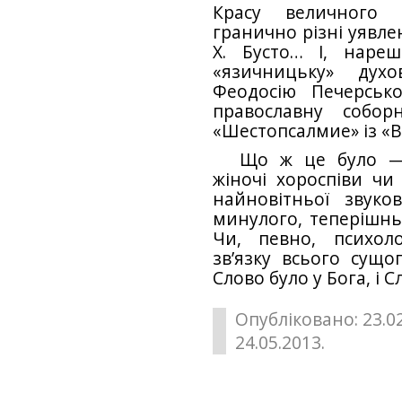
Красу величного 
гранично різні уявле
Х. Бусто… І, нареш
«язичницьку» духо
Феодосію Печерськ
православну собор
«Шестопсалмие» із «
Що ж це було — 
жіночі хороспіви чи
найновітньої звуко
минулого, теперішнь
Чи, певно, психол
зв’язку всього сущо
Слово було у Бога, і 
Опубліковано: 23.0
24.05.2013.