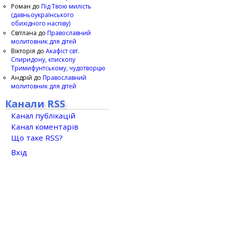
Роман
до
Під Твою милість
(давньоукраїнського
обихідного наспіву)
Світлана
до
Православний
молитовник для дітей
Вікторія
до
Акафіст свт.
Спиридону, єпископу
Тримифунтському, чудотворцю
Андрій
до
Православний
молитовник для дітей
Канали RSS
Канал публікацій
Канал коментарів
Що таке RSS?
Вхід