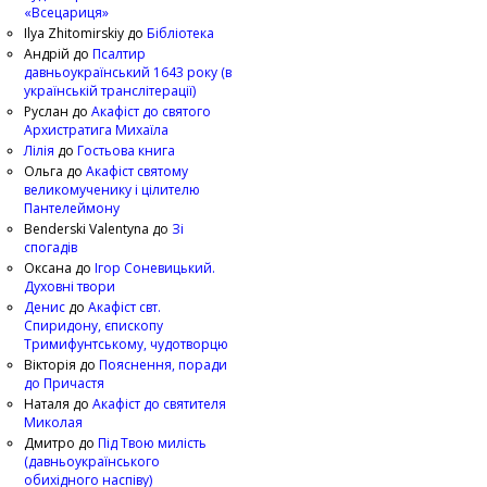
«Всецариця»
Ilya Zhitomirskiy
до
Бібліотека
Андрій
до
Псалтир
давньоукраїнський 1643 року (в
українській транслітерації)
Руслан
до
Акафіст до святого
Архистратига Михаїла
Лілія
до
Гостьова книга
Ольга
до
Акафіст святому
великомученику і цілителю
Пантелеймону
Benderski Valentyna
до
Зі
спогадів
Оксана
до
Ігор Соневицький.
Духовні твори
Денис
до
Акафіст свт.
Спиридону, єпископу
Тримифунтському, чудотворцю
Вікторія
до
Пояснення, поради
до Причастя
Наталя
до
Акафіст до святителя
Миколая
Дмитро
до
Під Твою милість
(давньоукраїнського
обихідного наспіву)