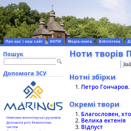
Про нас і наш сайт
НОТИ
Медіа-книга
Бібліотека
Д
Ноти творів 
Пошук
За
Допомога ЗСУ
Нотні збірки
Петро Гончаров. 
Окремі твори
Благословен, хт
Невтомні волонтерські рученята
Велика ектенія
Допомога роті безпілотних
Відпуст
систем