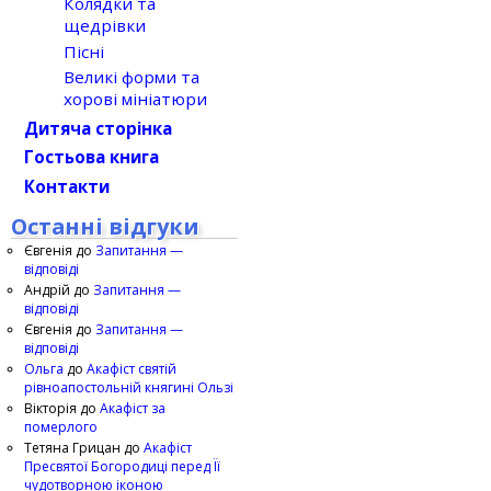
Колядки та
щедрівки
Пісні
Великі форми та
хорові мініатюри
Дитяча сторінка
Гостьова книга
Контакти
Останні відгуки
Євгенія
до
Запитання —
відповіді
Андрій
до
Запитання —
відповіді
Євгенія
до
Запитання —
відповіді
Ольга
до
Акафіст святій
рівноапостольній княгині Ользі
Вікторія
до
Акафіст за
померлого
Тетяна Грицан
до
Акафіст
Пресвятої Богородиці перед Її
чудотворною іконою