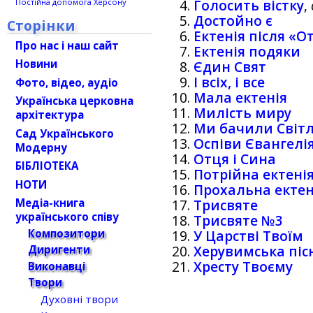
Голосить вістку
,
Постійна допомога Херсону
Достойно є
Сторінки
Ектенія після «О
Про нас і наш сайт
Ектенія подяки
Новини
Єдин Свят
І всіх, і все
Фото, відео, аудіо
Мала ектенія
Українська церковна
Милість миру
архітектура
Ми бачили Світл
Сад Українського
Оспіви Євангелі
Модерну
Отця і Сина
БІБЛІОТЕКА
Потрійна ектені
НОТИ
Прохальна ектен
Медіа-книга
Трисвяте
українського співу
Трисвяте №3
Композитори
У Царстві Твоїм
Херувимська піс
Диригенти
Хресту Твоєму
Виконавці
Твори
Духовні твори