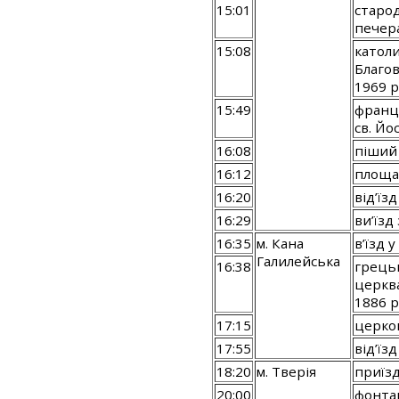
15:01
старод
печера
15:08
катол
Благов
1969 р
15:49
франц
св. Йо
16:08
піший 
16:12
площа
16:20
від’їзд
16:29
ви’їзд 
16:35
м. Кана
в’їзд у
Галилейська
16:38
грець
церкв
1886 р
17:15
церко
17:55
від’їзд
18:20
м. Тверія
приїзд
20:00
фонта