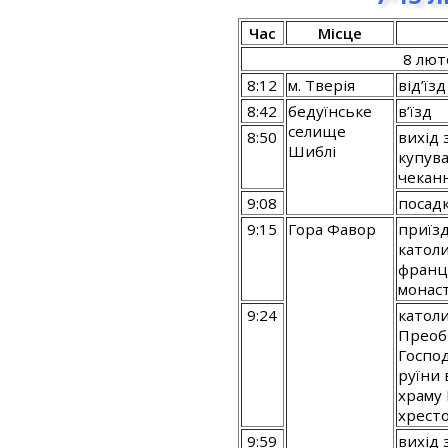
Час
Місце
8 лют
8:12
м. Тверія
від’їз
8:42
бедуїнське
в’їзд
селище
8:50
вихід 
Шиблі
купува
чекан
9:08
посад
9:15
Гора Фавор
приїз
катол
франц
монас
9:24
катол
Преоб
Господ
руїни 
храму 
хресто
9:59
вихід 