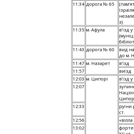
11:34
дорога № 65
(пам’я
Ізраїл
незале
з)
11:35
м. Афула
в’їзд у
(муні
бібліот
11:43
дорога № 60
вид на
до м. 
11:47
м. Назарет
в’їзд
11:57
виїзд
12:03
м. Ципорі
в’їзд у
12:07
зупинк
Націо
Ципор
12:33
руїни 
ст.
12:56
«вілла 
13:02
форте
XII ст.