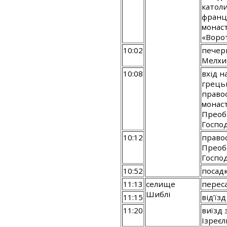
катол
франц
монас
«Ворот
10:02
печер
Мелхи
10:08
вхід н
грець
правос
монас
Преоб
Госпо
10:12
право
Преоб
Господ
10:52
посад
11:13
селище
переса
Шиблі
11:15
від’їзд
11:20
виїзд 
Ізреєл