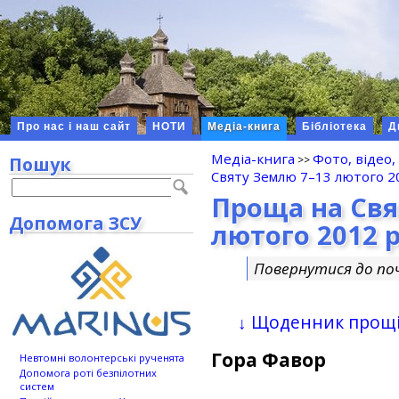
Про нас і наш сайт
НОТИ
Медіа-книга
Бібліотека
Д
Медіа-книга
Фото, відео,
Пошук
Святу Землю 7–13 лютого 20
Проща на Свя
Допомога ЗСУ
лютого 2012 
Повернутися до п
↓ Щоденник прощ
Гора Фавор
Невтомні волонтерські рученята
Допомога роті безпілотних
систем