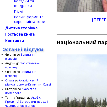
Колядки та
щедрівки
Пісні
Великі форми та
[ПЕРЕГ
хорові мініатюри
Дитяча сторінка
Гостьова книга
Контакти
Національний пар
Останні відгуки
Євгенія
до
Запитання —
відповіді
Андрій
до
Запитання —
відповіді
Євгенія
до
Запитання —
відповіді
Ольга
до
Акафіст святій
рівноапостольній княгині Ользі
Вікторія
до
Акафіст за
померлого
Тетяна Грицан
до
Акафіст
Пресвятої Богородиці перед Її
чудотворною іконою