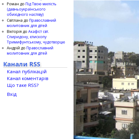
Роман
до
Під Твою милість
(давньоукраїнського
обихідного наспіву)
Світлана
до
Православний
молитовник для дітей
Вікторія
до
Акафіст свт.
Спиридону, єпископу
Тримифунтському, чудотворцю
Андрій
до
Православний
молитовник для дітей
Канали RSS
Канал публікацій
Канал коментарів
Що таке RSS?
Вхід