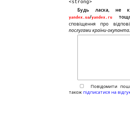
<strong>
Будь ласка, не 
/
тощ
yandex.ua
yandex.ru
сповіщення про відпов
послугами країни-окупанта
Повідомити пошт
також
підписатися на відгу