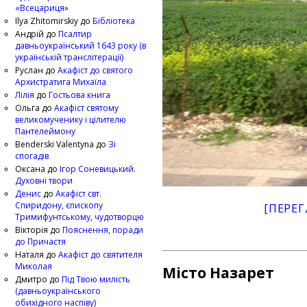
«Всецариця»
Ilya Zhitomirskiy
до
Бібліотека
Андрій
до
Псалтир
давньоукраїнський 1643 року (в
українській транслітерації)
Руслан
до
Акафіст до святого
Архистратига Михаїла
Лілія
до
Гостьова книга
Ольга
до
Акафіст святому
великомученику і цілителю
Пантелеймону
Benderski Valentyna
до
Зі
спогадів
Оксана
до
Ігор Соневицький.
Духовні твори
Денис
до
Акафіст свт.
Спиридону, єпископу
[ПЕРЕГ
Тримифунтському, чудотворцю
Вікторія
до
Пояснення, поради
до Причастя
Наталя
до
Акафіст до святителя
Миколая
Місто Назарет
Дмитро
до
Під Твою милість
(давньоукраїнського
обихідного наспіву)