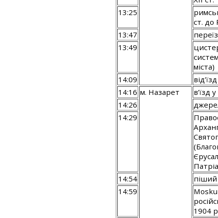
13:25
римськ
ст. до 
13:47
переїз
13:49
цисте
систе
міста)
14:09
від’їзд
14:16
м. Назарет
в’їзд у
14:26
джере
14:29
Право
Арханг
Свято
(Благо
Єруса
Патріа
14:54
піший 
14:59
Mosku
російс
1904 р.