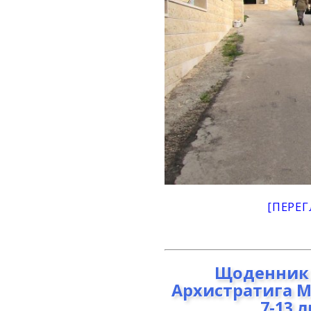
[ПЕРЕГ
Щоденник 
Архистратига М
7-13 л