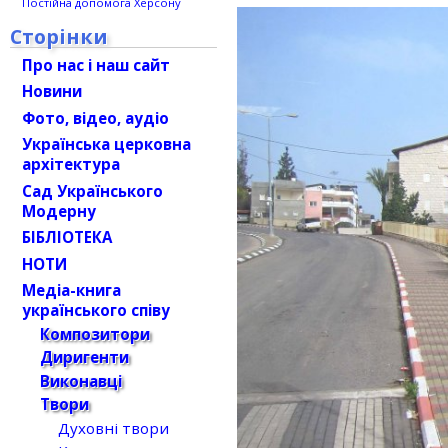
Постійна допомога Херсону
Сторінки
Про нас і наш сайт
Новини
Фото, відео, аудіо
Українська церковна
архітектура
Сад Українського
Модерну
БІБЛІОТЕКА
НОТИ
Медіа-книга
українського співу
Композитори
Диригенти
Виконавці
Твори
Духовні твори