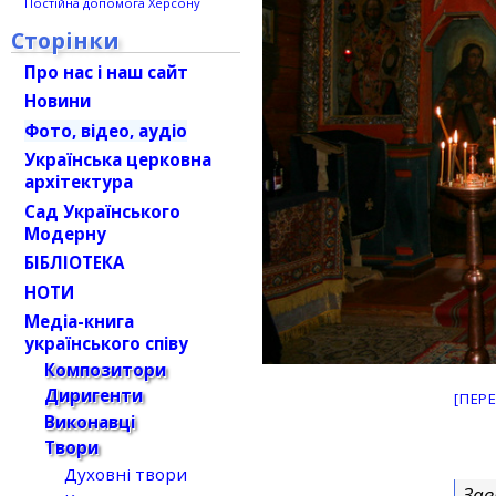
Постійна допомога Херсону
Сторінки
Про нас і наш сайт
Новини
Фото, відео, аудіо
Українська церковна
архітектура
Сад Українського
Модерну
БІБЛІОТЕКА
НОТИ
Медіа-книга
українського співу
Композитори
Диригенти
[ПЕР
Виконавці
Твори
Духовні твори
Зав