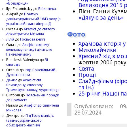
«Всецариця»
Великодня 2015 
Ilya Zhitomirskiy
до
Бібліотека
Пісні Ганни Кузем
Андрій
до
Псалтир
«Дякую за день»
давньоукраїнський 1643 року (в
українській транслітерації)
Руслан
до
Акафіст до святого
Фото
Архистратига Михаїла
Лілія
до
Гостьова книга
Храмова історія у
Ольга
до
Акафіст святому
Миколайчики
великомученику і цілителю
Пантелеймону
Хресний хід з мо
Benderski Valentyna
до
Зі
жовтня 2006 року
спогадів
Свята
Оксана
до
Ігор Соневицький.
Прощі
Духовні твори
Слайд-фільм (хіро
Денис
до
Акафіст свт.
Спиридону, єпископу
та ін.)
Тримифунтському, чудотворцю
25-рiччя Нашої па
Вікторія
до
Пояснення, поради
до Причастя
Опубліковано: 09
Наталя
до
Акафіст до святителя
Миколая
28.07.2024.
Дмитро
до
Під Твою милість
(давньоукраїнського
обихідного наспіву)