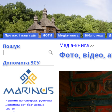
Про нас і наш сайт
НОТИ
Медіа-книга
Бібліотека
Д
Медіа-книга
Пошук
Фото, відео, 
Допомога ЗСУ
Невтомні волонтерські рученята
Допомога роті безпілотних
систем