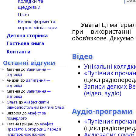
Колядки та
щедрівки
Пісні
Великі форми та
Увага!
Ці матеріал
хорові мініатюри
при використанн
Дитяча сторінка
обов’язкове. Дякуємо 
Гостьова книга
Контакти
Відео
Останні відгуки
Унікальні колядк
Євгенія
до
Запитання —
«Путівник проча
відповіді
(цикл радіоперед
Андрій
до
Запитання —
Записи деяких Ве
відповіді
Євгенія
до
Запитання —
(відео, аудіо)
відповіді
Ольга
до
Акафіст святій
рівноапостольній княгині Ользі
Аудіо-програми
Вікторія
до
Акафіст за
померлого
«Путівник проча
Тетяна Грицан
до
Акафіст
(цикл радіоперед
Пресвятої Богородиці перед Її
Аудіозапис служб
чудотворною іконою