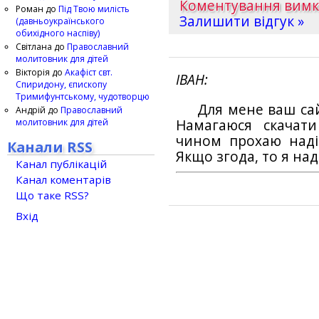
Коментування вим
Роман
до
Під Твою милість
Залишити відгук »
(давньоукраїнського
обихідного наспіву)
Світлана
до
Православний
молитовник для дітей
Вікторія
до
Акафіст свт.
ІВАН
Спиридону, єпископу
Тримифунтському, чудотворцю
Для мене ваш са
Андрій
до
Православний
молитовник для дітей
Намагаюся скачат
чином прохаю наді
Канали RSS
Якщо згода, то я на
Канал публікацій
Канал коментарів
Що таке RSS?
Вхід