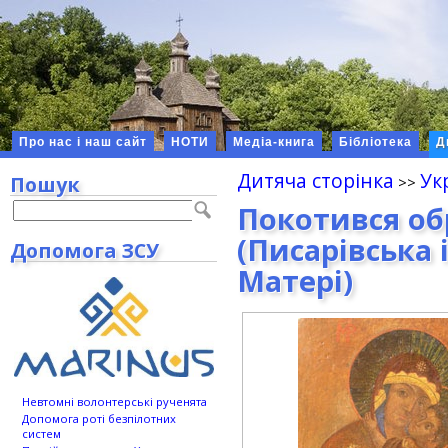
Про нас і наш сайт
НОТИ
Медіа-книга
Бібліотека
Д
Дитяча сторінка
Ук
Пошук
Покотився об
(Писарівська 
Допомога ЗСУ
Матері)
Невтомні волонтерські рученята
Допомога роті безпілотних
систем