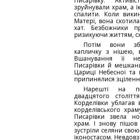
Писарівку. Активі
зруйнували храм, а і
спалити. Коли вики
Матері, вона скотила
хат. Безбожники п
ризикуючи життям, с
Потім вони зб
капличку з нішею, 
Вшанування її не
Писарівки й мешканц
Цариці Небесної та п
припинялися зцілення
Нарешті на поч
двадцятого столітт
Корделівки ублагав 
корделівського храм
Писарівки звела но
храм. І знову пішов
зустріли селяни свою
іконостасом. Невдовз