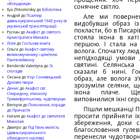
«Всецариця»
сонячне світло.
Ilya Zhitomirskiy
до
Бібліотека
Але ми поверне
Андрій
до
Псалтир
давньоукраїнський 1643 року (в
видобувши образ із
українській транслітерації)
покласти, бо в Писарі
Руслан
до
Акафіст до святого
стояла ікона в хаті
Архистратига Михаїла
першою. І стала на
Лілія
до
Гостьова книга
Ольга
до
Акафіст святому
волога. Спочатку люд
великомученику і цілителю
непідходящі умови 
Пантелеймону
святині. Селянськ
Benderski Valentyna
до
Зі
сказали б нині. Г
спогадів
Оксана
до
Ігор Соневицький.
образ, але волога з’
Духовні твори
зрозуміли селяни, 
Денис
до
Акафіст свт.
ікона плаче. Ще
Спиридону, єпископу
виповнилися їхні сер
Тримифунтському, чудотворцю
Вікторія
до
Пояснення, поради
Пішли мешканці Пи
до Причастя
просити прийняти їх
Наталя
до
Акафіст до святителя
Миколая
збереження, доки с
Дмитро
до
Під Твою милість
благословення гуле
(давньоукраїнського
перенесли чудотвор
обихідного наспіву)