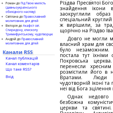
Різдва Пресвятої Бог
Роман
до
Під Твою милість
знайдення ікони в
(давньоукраїнського
обихідного наспіву)
заокруглили обра
Світлана
до
Православний
спеціальний круглий 
молитовник для дітей
ж вирішили, за трад
Вікторія
до
Акафіст свт.
щорічно на Різдво Іва
Спиридону, єпископу
Тримифунтському, чудотворцю
Довго не могли м
Андрій
до
Православний
власний храм для своє
молитовник для дітей
було незаможним.
Канали RSS
постала тут їхніми 
Канал публікацій
Покровська церква
Канал коментарів
перенесли хресним
Що таке RSS?
розмістили його в 
Вхід
Вратами. Люди 
чудотворній іконі та 
неї від Бога зцілення 
Однак недовго 
безбожна комуніст
церкви та святин