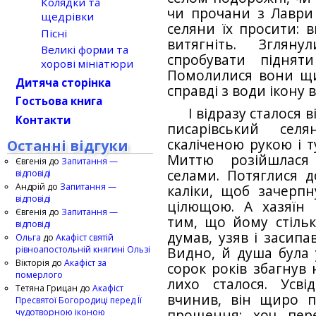
Колядки та
чи прочани з Лаври
щедрівки
селяни їх просити: в
Пісні
витягніть. Згляну
Великі форми та
спробувати підня
хорові мініатюри
Помолилися вони щи
Дитяча сторінка
справді з води ікону 
Гостьова книга
І відразу сталося 
Контакти
писарівський сел
скаліченою рукою і т
Останні відгуки
Миттю розійшлася
Євгенія
до
Запитання —
селами. Потяглися д
відповіді
Андрій
до
Запитання —
каліки, щоб зачерпн
відповіді
цілющою. А хазяїн 
Євгенія
до
Запитання —
тим, що йому стільк
відповіді
думав, узяв і засипа
Ольга
до
Акафіст святій
рівноапостольній княгині Ользі
Видно, й душа була 
Вікторія
до
Акафіст за
сорок років збагнув
померлого
лихо сталося. Усв
Тетяна Грицан
до
Акафіст
вчинив, він щиро п
Пресвятої Богородиці перед Її
чудотворною іконою
прощення: хоч пер