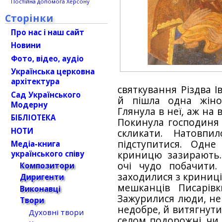
Постійна допомога Херсону
Сторінки
Про нас і наш сайт
Новини
Фото, відео, аудіо
Українська церковна
архітектура
святкування Різдва І
Сад Українського
й пішла одна жіно
Модерну
Глянула в неї, аж на 
БІБЛІОТЕКА
Покинула господиня 
НОТИ
скликати. Натовп
підступитися. Одн
Медіа-книга
криницю зазирають.
українського співу
очі чудо побачити.
Композитори
заходилися з криниці
Диригенти
мешканців Писарів
Виконавці
Зажурилися люди, не
Твори
недобре, й витягнути
Духовні твори
селом подорожні, чи 