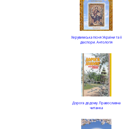
Херувимська пісня України та її
діаспори. Антологія
Дорога додому. Православна
читанка