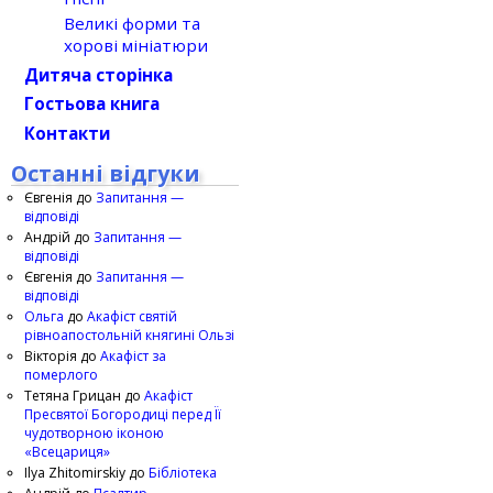
Великі форми та
хорові мініатюри
Дитяча сторінка
Гостьова книга
Контакти
Останні відгуки
Євгенія
до
Запитання —
відповіді
Андрій
до
Запитання —
відповіді
Євгенія
до
Запитання —
відповіді
Ольга
до
Акафіст святій
рівноапостольній княгині Ользі
Вікторія
до
Акафіст за
померлого
Тетяна Грицан
до
Акафіст
Пресвятої Богородиці перед Її
чудотворною іконою
«Всецариця»
Ilya Zhitomirskiy
до
Бібліотека