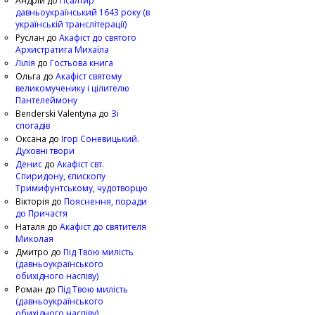
Андрій
до
Псалтир
давньоукраїнський 1643 року (в
українській транслітерації)
Руслан
до
Акафіст до святого
Архистратига Михаїла
Лілія
до
Гостьова книга
Ольга
до
Акафіст святому
великомученику і цілителю
Пантелеймону
Benderski Valentyna
до
Зі
спогадів
Оксана
до
Ігор Соневицький.
Духовні твори
Денис
до
Акафіст свт.
Спиридону, єпископу
Тримифунтському, чудотворцю
Вікторія
до
Пояснення, поради
до Причастя
Наталя
до
Акафіст до святителя
Миколая
Дмитро
до
Під Твою милість
(давньоукраїнського
обихідного наспіву)
Роман
до
Під Твою милість
(давньоукраїнського
обихідного наспіву)