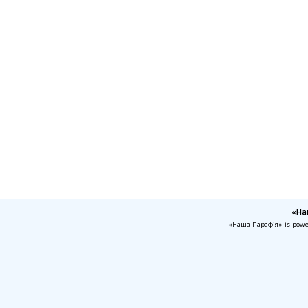
«На
«Наша Парафія» is pow