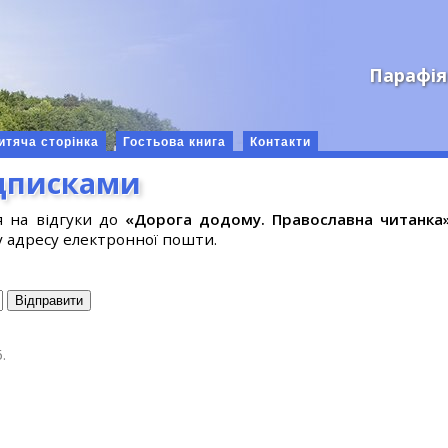
Парафія
итяча сторінка
Гостьова книга
Контакти
ідписками
я на відгуки до
«Дорога додому. Православна читанка
 адресу електронної пошти.
.