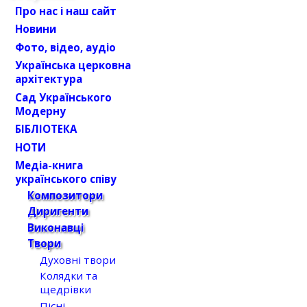
Про нас і наш сайт
Новини
Фото, відео, аудіо
Українська церковна
архітектура
Сад Українського
Модерну
БІБЛІОТЕКА
НОТИ
Медіа-книга
українського співу
Композитори
Диригенти
Виконавці
Твори
Духовні твори
Колядки та
щедрівки
Пісні