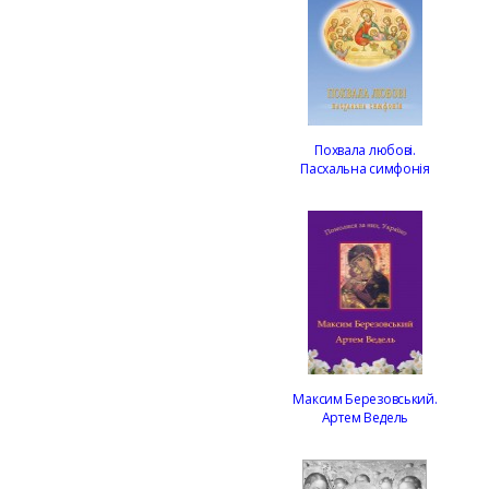
Похвала любові.
Пасхальна симфонія
Максим Березовський.
Артем Ведель