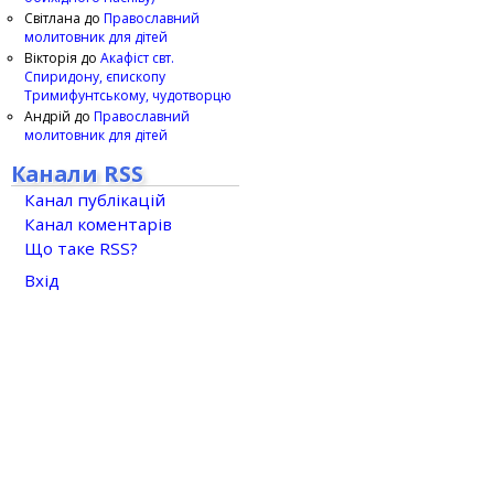
Світлана
до
Православний
молитовник для дітей
Вікторія
до
Акафіст свт.
Спиридону, єпископу
Тримифунтському, чудотворцю
Андрій
до
Православний
молитовник для дітей
Канали RSS
Канал публікацій
Канал коментарів
Що таке RSS?
Вхід