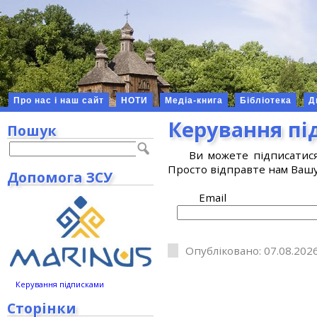
Про нас і наш сайт
НОТИ
Медіа-книга
Бібліотека
Д
Керування п
Пошук
Ви можете підписатис
Просто відправте нам Вашу
Допомога ЗСУ
Email
Опубліковано: 07.08.2026
Керування підписками
Сторінки