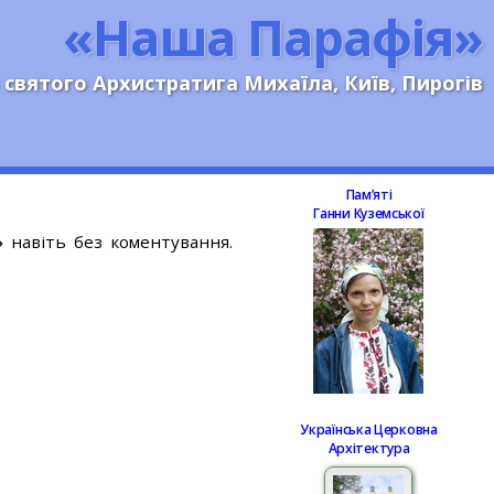
«Наша Парафія»
 святого Архистратига Михаїла, Київ, Пирогів
Памʼяті
Ганни Куземської
»
навіть без коментування.
Українська Церковна
Архітектура