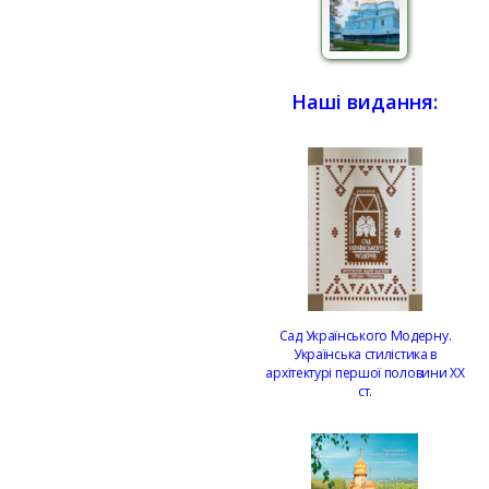
Наші видання:
Сад Українського Модерну.
Українська стилістика в
архітектурі першої половини ХХ
ст.