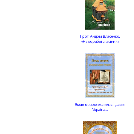
Прот. Андрій Власенко,
«На кораблі спасіння»
Якою мовою молилася давня
Україна…