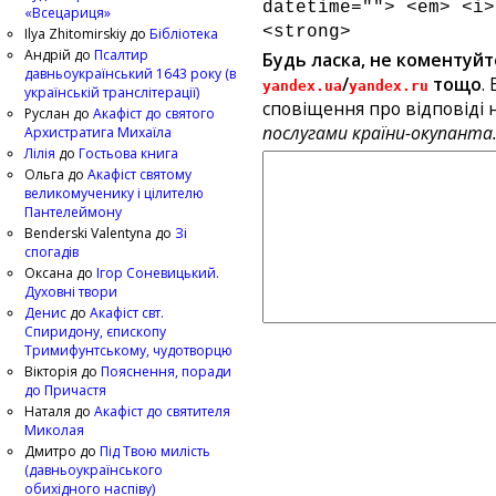
datetime=""> <em> <i>
«Всецариця»
<strong>
Ilya Zhitomirskiy
до
Бібліотека
Андрій
до
Псалтир
Будь ласка, не коментуйт
давньоукраїнський 1643 року (в
/
тощо
.
yandex.ua
yandex.ru
українській транслітерації)
сповіщення про відповіді н
Руслан
до
Акафіст до святого
послугами країни-окупанта
Архистратига Михаїла
Лілія
до
Гостьова книга
Ольга
до
Акафіст святому
великомученику і цілителю
Пантелеймону
Benderski Valentyna
до
Зі
спогадів
Оксана
до
Ігор Соневицький.
Духовні твори
Денис
до
Акафіст свт.
Спиридону, єпископу
Тримифунтському, чудотворцю
Вікторія
до
Пояснення, поради
до Причастя
Наталя
до
Акафіст до святителя
Миколая
Дмитро
до
Під Твою милість
(давньоукраїнського
обихідного наспіву)