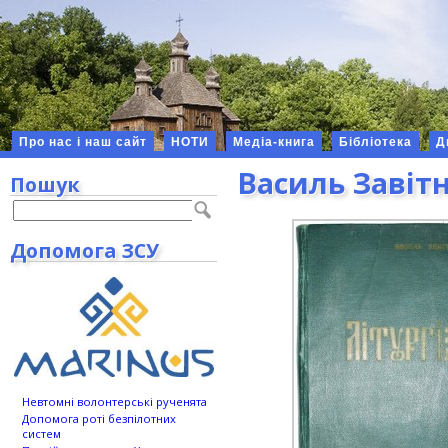
Про нас і наш сайт
НОТИ
Медіа-книга
Бібліотека
Д
Василь Завітн
Пошук
Допомога ЗСУ
Невтомні волонтерські рученята
Допомога роті безпілотних
систем