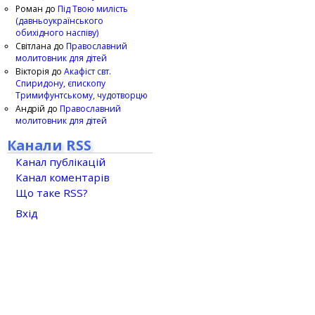
Роман
до
Під Твою милість
(давньоукраїнського
обихідного наспіву)
Світлана
до
Православний
молитовник для дітей
Вікторія
до
Акафіст свт.
Спиридону, єпископу
Тримифунтському, чудотворцю
Андрій
до
Православний
молитовник для дітей
Канали RSS
Канал публікацій
Канал коментарів
Що таке RSS?
Вхід