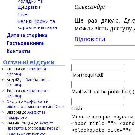
Колядки та
Олександр
щедрівки
Пісні
Ще раз дякую. Дяк
Великі форми та
хорові мініатюри
можливість длступу 
Дитяча сторінка
Відповіcти
Гостьова книга
Контакти
Останні відгуки
Євгенія
до
Запитання —
відповіді
Ім'я (required)
Андрій
до
Запитання —
відповіді
Євгенія
до
Запитання —
Mail (will not be published) 
відповіді
Ольга
до
Акафіст святій
рівноапостольній княгині Ользі
Сайт
Вікторія
до
Акафіст за
Можете використовувати т
померлого
Тетяна Грицан
до
Акафіст
<abbr title=""> <acro
Пресвятої Богородиці перед Її
<blockquote cite=""> 
чудотворною іконою