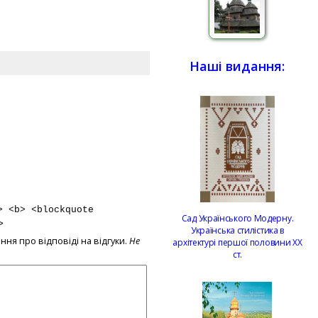
Наші видання:
> <b> <blockquote
Сад Українського Модерну.
>
Українська стилістика в
ння про відповіді на відгуки.
Не
архітектурі першої половини ХХ
ст.