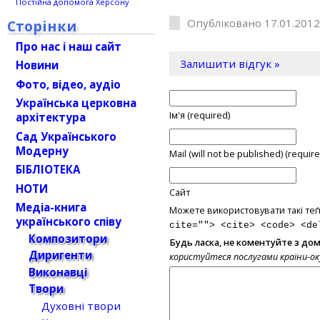
Постійна допомога Херсону
Опубліковано 17.01.2012
Сторінки
Про нас і наш сайт
Залишити відгук »
Новини
Фото, відео, аудіо
Українська церковна
Ім'я (required)
архітектура
Сад Українського
Модерну
Mail (will not be published) (require
БІБЛІОТЕКА
НОТИ
Сайт
Медіа-книга
Можете використовувати такі теґ
українського співу
cite=""> <cite> <code> <de
Композитори
Будь ласка, не коментуйте з до
Диригенти
користуйтеся послугами країни-о
Виконавці
Твори
Духовні твори