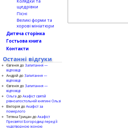
Колядки та
щедрівки
Пісні
Великі форми та
хорові мініатюри
Дитяча сторінка
Гостьова книга
Контакти
Останні відгуки
Євгенія
до
Запитання —
відповіді
Андрій
до
Запитання —
відповіді
Євгенія
до
Запитання —
відповіді
Ольга
до
Акафіст святій
рівноапостольній княгині Ользі
Вікторія
до
Акафіст за
померлого
Тетяна Грицан
до
Акафіст
Пресвятої Богородиці перед Її
чудотворною іконою