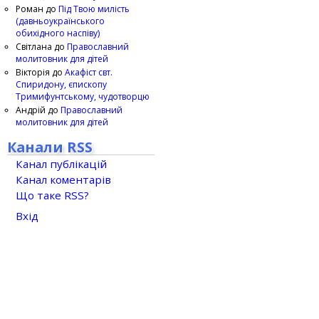
Роман
до
Під Твою милість
(давньоукраїнського
обихідного наспіву)
Світлана
до
Православний
молитовник для дітей
Вікторія
до
Акафіст свт.
Спиридону, єпископу
Тримифунтському, чудотворцю
Андрій
до
Православний
молитовник для дітей
Канали RSS
Канал публікацій
Канал коментарів
Що таке RSS?
Вхід