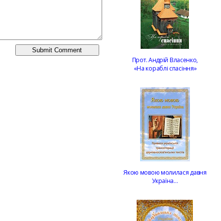
Прот. Андрій Власенко,
«На кораблі спасіння»
Якою мовою молилася давня
Україна…