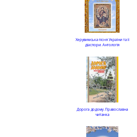
Херувимська пісня України та її
діаспори. Антологія
Дорога додому. Православна
читанка