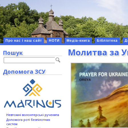
Про нас і наш сайт
НОТИ
Медіа-книга
Бібліотека
Д
Молитва за Ук
Пошук
Допомога ЗСУ
Невтомні волонтерські рученята
Допомога роті безпілотних
систем