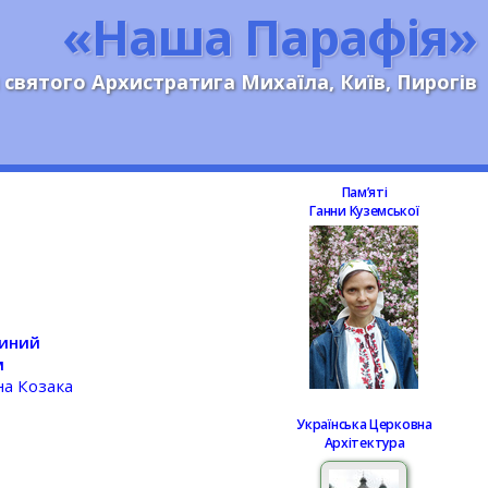
«Наша Парафія»
 святого Архистратига Михаїла, Київ, Пирогів
Памʼяті
Ганни Куземської
диний
м
на Козака
Українська Церковна
Архітектура