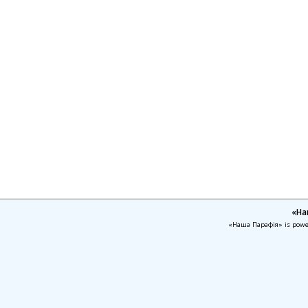
«На
«Наша Парафія» is pow