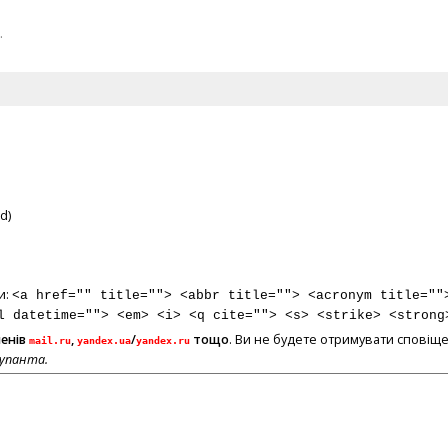
.
d)
и:
<a href="" title=""> <abbr title=""> <acronym title=""
l datetime=""> <em> <i> <q cite=""> <s> <strike> <strong
менів
,
/
тощо
. Ви не будете отримувати сповіще
mail.ru
yandex.ua
yandex.ru
купанта.