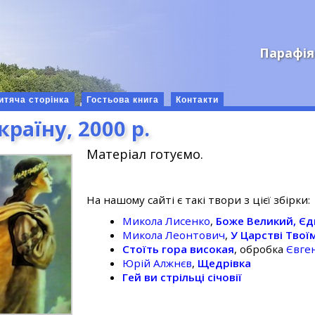
Парафія
итяча сторінка
Гостьова книга
Контакти
раїну, 2000 р.
Матеріал готуємо.
На нашому сайті є такі твори з цієї збірки:
Микола Лисенко
,
Боже Великий, Є
Микола Леонтович
,
У Царстві Твої
Стоїть гора високая
, обробка
Євге
Юрій Алжнєв
,
Щедрівка
Гей ви стрільці січовії