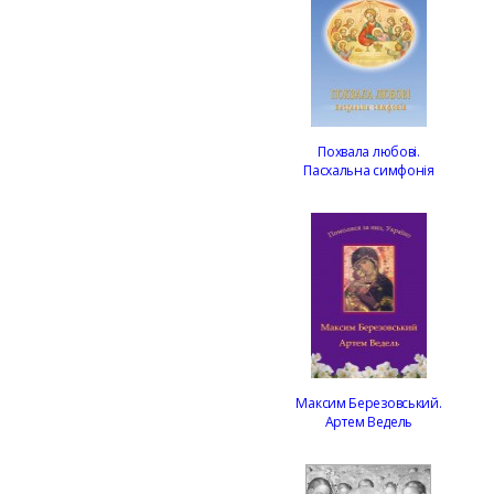
Похвала любові.
Пасхальна симфонія
Максим Березовський.
Артем Ведель