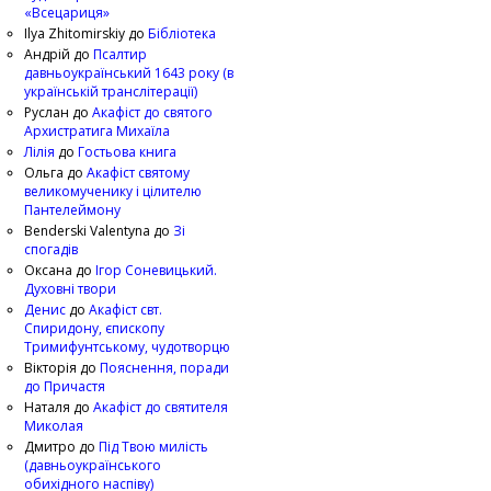
«Всецариця»
Ilya Zhitomirskiy
до
Бібліотека
Андрій
до
Псалтир
давньоукраїнський 1643 року (в
українській транслітерації)
Руслан
до
Акафіст до святого
Архистратига Михаїла
Лілія
до
Гостьова книга
Ольга
до
Акафіст святому
великомученику і цілителю
Пантелеймону
Benderski Valentyna
до
Зі
спогадів
Оксана
до
Ігор Соневицький.
Духовні твори
Денис
до
Акафіст свт.
Спиридону, єпископу
Тримифунтському, чудотворцю
Вікторія
до
Пояснення, поради
до Причастя
Наталя
до
Акафіст до святителя
Миколая
Дмитро
до
Під Твою милість
(давньоукраїнського
обихідного наспіву)