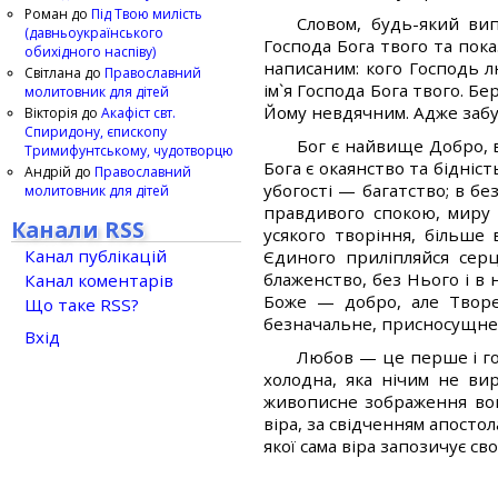
Роман
до
Під Твою милість
Словом, будь-який ви
(давньоукраїнського
Господа Бога твого та пока
обихідного наспіву)
написаним: кого Господь л
Світлана
до
Православний
ім`я Господа Бога твого. 
молитовник для дітей
Йому невдячним. Адже забут
Вікторія
до
Акафіст свт.
Спиридону, єпископу
Бог є найвище Добро, в
Тримифунтському, чудотворцю
Бога є окаянство та бідніст
Андрій
до
Православний
убогості — багатство; в бе
молитовник для дітей
правдивого спокою, миру 
Канали RSS
усякого творіння, більше 
Канал публікацій
Єдиного приліпляйся сер
блаженство, без Нього і в 
Канал коментарів
Боже — добро, але Творе
Що таке RSS?
безначальне, присносущне і
Вхід
Любов — це перше і гол
холодна, яка нічим не ви
живописне зображення вогн
віра, за свідченням апостол
якої сама віра запозичує свою 