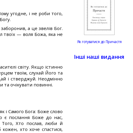
ому угодне, і не роби того,
Богу.
 заборонив, а це звелів Бог.
л твоїх — воля Божа, яка не
Як готуватися до Причастя
Інші наші видання
пасителі світу. Якщо істинно
ерцем твоїм, слухай Його та
дай і стверджуй. Неодмінно
и та очікувати повинні.
к і Самого Бога: Боже слово
о є послання Боже до нас,
Того, Хто послав, люби й
 кожен, хто хоче спастися,