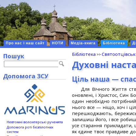
Про нас і наш сайт
НОТИ
Медіа-книга
Бібліотека
Д
Бібліотека
Святоотцівськ
Пошук
Духовні наст
Допомога ЗСУ
Ціль наша — спас
Для Вічного Життя ст
оновлені, і Христос, Син 
один необхідно потрібний
нього все — ніщо, хоч і ці
перешкоджають, бережись
залишиш його, і все робиш
Невтомні волонтерські рученята
усе старання прикладати, 
Допомога роті безпілотних
як єдине твоє правдиве доб
систем