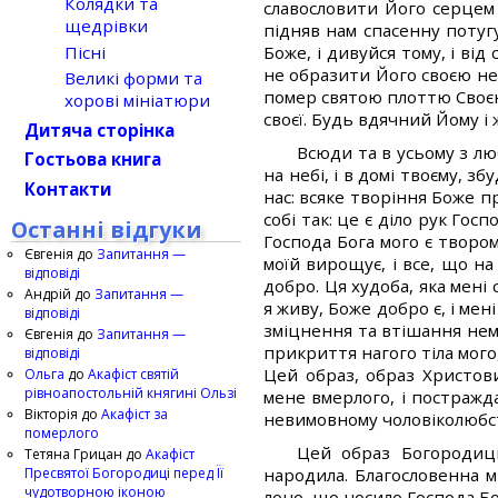
Колядки та
славословити Його серцем і
щедрівки
підняв нам спасенну потугу
Пісні
Боже, і дивуйся тому, і від
не образити Його своєю нев
Великі форми та
помер святою плоттю Своєю,
хорові мініатюри
своєї. Будь вдячний Йому і 
Дитяча сторінка
Всюди та в усьому з люб
Гостьова книга
на небі, і в домі твоєму, з
Контакти
нас: всяке творіння Боже п
собі так: це є діло рук Гос
Останні відгуки
Господа Бога мого є твором,
Євгенія
до
Запитання —
моїй вирощує, і все, що на
відповіді
добро. Ця худоба, яка мені 
Андрій
до
Запитання —
я живу, Боже добро є, і мен
відповіді
зміцнення та втішання немі
Євгенія
до
Запитання —
прикриття нагого тіла мого,
відповіді
Цей образ, образ Христов
Ольга
до
Акафіст святій
рівноапостольній княгині Ользі
мене вмерлого, і постражда
Вікторія
до
Акафіст за
невимовному чоловіколюбс
померлого
Цей образ Богородиці
Тетяна Грицан
до
Акафіст
Пресвятої Богородиці перед Її
народила. Благословенна м
чудотворною іконою
лоно, що носило Господа Бог