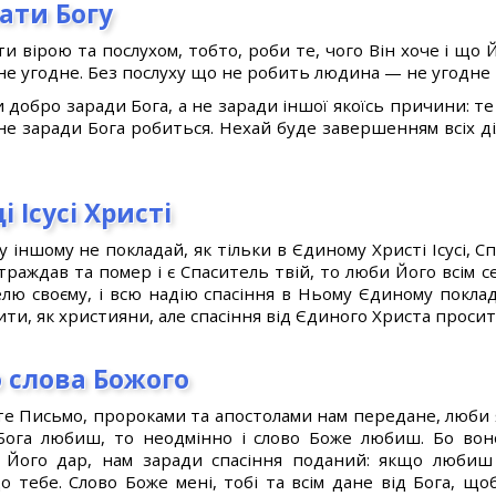
ати Богу
и вірою та послухом, тобто, роби те, чого Він хоче і що Й
 не угодне. Без послуху що не робить людина — не угодне 
и добро заради Бога, а не заради іншої якоїсь причини: те
не заради Бога робиться. Нехай буде завершенням всіх ді
і Ісусі Христі
у іншому не покладай, як тільки в Єдиному Христі Ісусі, С
траждав та помер і є Спаситель твій, то люби Його всім с
лю своєму, і всю надію спасіння в Ньому Єдиному покла
ити, як християни, але спасіння від Єдиного Христа просит
 слова Божого
те Письмо, пророками та апостолами нам передане, люби я
Бога любиш, то неодмінно і слово Боже любиш. Бо вон
 Його дар, нам заради спасіння поданий: якщо любиш 
о тебе. Слово Боже мені, тобі та всім дане від Бога, щоб