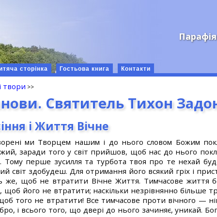
Парафія
итяча сторінка
Гостьова книга
Контакти
і твори
анови. Святитель Тихон Задо
іння і Життя Вічне
ворені ми Творцем нашим і до нього словом Божим пок
Божий, заради того у світ прийшов, щоб нас до нього покл
. Тому перше зусилля та турбота твоя про те нехай буд
лий світ здобудеш. Для отримання його всякий гріх і прис
 же, щоб не втратити Вічне Життя. Тимчасове життя б
, щоб його не втратити; наскільки незрівнянно більше т
щоб того не втратити! Все тимчасове проти вічного — н
ро, і всього того, що двері до нього зачиняє, уникай. Б