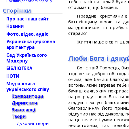
тебе спасіння: нехай буде 
Постійна допомога Херсону
отримаєш, що бажаєш.
Сторінки
Правдиві християни в 
Про нас і наш сайт
батьківщину вірою та ду
Новини
мандрівником та прибуль
старайся.
Фото, відео, аудіо
Українська церковна
Життя наше в світі цьо
архітектура
Сад Українського
Люби Бога і дяку
Модерну
Бог є твій Творець, Ви
БІБЛІОТЕКА
тоді всяке добро тобі пода
НОТИ
очима, але бачиш благодіян
Медіа-книга
вогонь, який зігріває тебе 
українського співу
бачиш одяг, яким покриваєть
Композитори
на розраду твою. Бачачи ж
згадуй і за усі благодія
Диригенти
благоволінням Його прийш
Виконавці
відкупив нас від диявола, 
Твори
на це велике і умом неосяж
Духовні твори
недостойних, так полюби