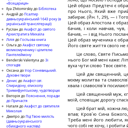
«Всецариця»
Цей образ Предтечі є обра
Ilya Zhitomirskiy
до
Бібліотека
про Нього, Який вже прийш
Андрій
до
Псалтир
забирає. (Йн. 1, 29), — і Т
давньоукраїнський 1643 року (в
Цей образ Апостола є образ 
українській транслітерації)
бачив, і коли навчав, чув,
Руслан
до
Акафіст до святого
бачив, — і від Нього посла
Архистратига Михаїла
Цей образ мученика є образ
Лілія
до
Гостьова книга
Ольга
до
Акафіст святому
Його святе життя свого не 
великомученику і цілителю
Це слово, Святе Письмо,
Пантелеймону
нього Бог мій мені каже: Ліп
Benderski Valentyna
до
Зі
спогадів
вуха чути слово Твоє святе.
Оксана
до
Ігор Соневицький.
Цей дім священний, цер
Духовні твори
моєму молитва та славослів`
Денис
до
Акафіст свт.
хвала і славослів`я посилаю
Спиридону, єпископу
Тримифунтському, чудотворцю
Цей священний муж, єпи
Вікторія
до
Пояснення, поради
моїй, сповіщає дорогу спасі
до Причастя
Наталя
до
Акафіст до святителя
Цей брат мій, кожна люд
Миколая
впав; Кров`ю Сина Божого,
Дмитро
до
Під Твою милість
Треба мені його любити, я
(давньоукраїнського
чого собі не хочу, і робити 
обихідного наспіву)