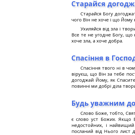
Старайся догодж
Старайся Богу догоджат
чого Він не хоче і що Йому
Ухиляйся від зла і твор
Все те не угодне Богу, що 
хоче зла, а хоче добра.
Спасіння в Господ
Спасіння твого ні в чом
віруєш, що Він за тебе пос
догоджай Йому, як Спасите
повинні ми добрі діла твор
Будь уважним до
Слово Боже, тобто, Свя
є слово уст Божих. Якщо 
недостойних, і найвищий
посланий від Нього лист д