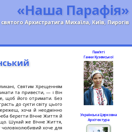
«Наша Парафія»
 святого Архистратига Михаїла, Київ, Пирогів
Памʼяті
Ганни Куземської
нський
ликані, Святим Хрещенням
икати та привести, — і Він
е, щоб його отримати. Без
трасть до суєти світу цього
ережеш, хоча й неодмінно
Українська Церковна
реба берегти Вічне Життя й
Архітектура
іщо. Шукай же Вічне Життя,
ог чоловіколюбивий хоче для