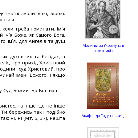
дячністю, молитвою, вірою.
ається.
, коли треба поминати. Ім`я
ім`я Боже, як Самого Бога.
о ім`я, для Ангелів та душ
Молитви за Україну та її
захисників
снях духовних та бесідах, в
геліє, про прихід Христовий
людини і суд Христовий, про
минай імені Божого, і якщо
зу Суд Божий: Бо Бог наш —
Христос, та інше. Це не інше
 Ти бережись так і подібно
Акафіст до Годувальниці
к; ні, ні (Мт. 5, 37). Решта