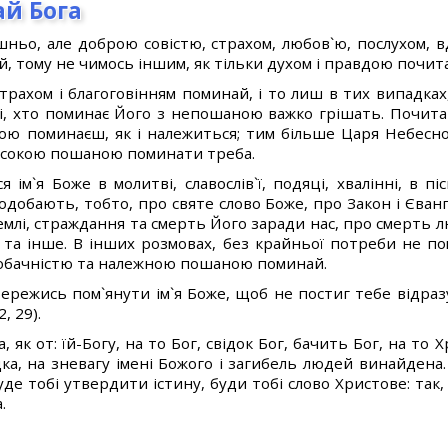
й Бога
шньо, але доброю совістю, страхом, любов`ю, послухом, в
й, тому не чимось іншим, як тільки духом і правдою почит
трахом і благоговінням поминай, і то лиш в тих випадках
ті, хто поминає Його з непошаною важко грішать. Почитай 
ою поминаєш, як і належиться; тим більше Царя Небесног
високою пошаною поминати треба.
ім`я Боже в молитві, славослів`ї, подяці, хвалінні, в пі
одобають, тобто, про святе слово Боже, про Закон і Єван
землі, страждання та смерть Його заради нас, про смерть 
, та інше. В інших розмовах, без крайньої потреби не по
 обачністю та належною пошаною поминай.
бережись пом`янути ім`я Боже, щоб не постиг тебе відра
, 29).
 як от: їй-Богу, на то Бог, свідок Бог, бачить Бог, на то 
дка, на зневагу імені Божого і загибель людей винайдена.
е тобі утвердити істину, буди тобі слово Христове: так, та
.