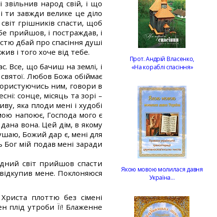
і звільнив народ свій, і що
 і ти завжди велике це діло
у світ грішників спасти, щоб
бе прийшов, і постраждав, і
істю дбай про спасіння душі
ив і того хоче від тебе.
Прот. Андрій Власенко,
. Все, що бачиш на землі, і
«На кораблі спасіння»
о святої. Любов Божа обіймає
 користуючись ним, говори в
сні: сонце, місяць та зорі –
иву, яка плоди мені і худобі
 мою напоює, Господа мого є
 дана вона. Цей дім, в якому
кушаю, Божий дар є, мені для
ь Бог мій подав мені заради
ідний світ прийшов спасти
Якою мовою молилася давня
а відкупив мене. Поклоняюся
Україна…
 Христа плоттю без сімені
н плід утроби Її! Блаженне