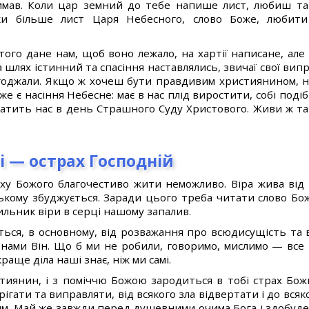
имав. Коли цар земний до тебе напише лист, любиш та
ки більше лист Царя Небесного, слово Боже, любит
того дане нам, щоб воно лежало, на хартії написане, ал
а шлях істинний та спасіння наставлялись, звичаї свої випр
догоджали. Якщо ж хочеш бути правдивим християнином, н
же є насіння Небесне: має в нас плід виростити, собі подіб
атить нас в день Страшного Суду Христового. Живи ж так,
і — острах Господній
аху Божого благочестиво жити неможливо. Віра жива від
ькому збуджується. Заради цього треба читати слово Бож
ильник віри в серці нашому запалив.
ься, в основному, від розважання про всюдисущість та 
з нами Він. Що б ми не робили, говоримо, мислимо — все
раще діла наші знає, ніж ми самі.
тиянин, і з поміччю Божою зародиться в тобі страх Бож
рігати та виправляти, від всякого зла відвертати і до всяк
м. Май же завжди перед душевними очима Бога і здобуде