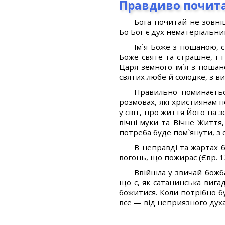
Правдиво почита
Бога почитай не зовні
Бо Бог є дух нематеріальни
Ім`я Боже з пошаною, с
Боже святе та страшне, і 
Царя земного ім`я з пошан
святих любе й солодке, з 
Правильно поминається 
розмовах, які християнам п
у світ, про життя Його на 
вічні муки та Вічне Життя
потреба буде пом`янути, з
В неправді та жартах 
вогонь, що пожирає (Євр. 12
Ввійшла у звичай божба,
що є, як сатанинська вига
божитися. Коли потрібно буд
все — від неприязного духа