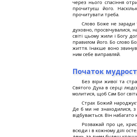
через нього спасіння отр
прочитуєш його. Наскіль
прочитувати треба.
Слово Боже не заради 
духовно, просвічувалися, н
світі цьому жили і Богу 
правилом його. Бо слово Бо
життя. Інакше воно звинув
ним себе виправляй.
Початок мудрост
Без віри живої та стр
Святого Духа в серці людс
молитися, щоб Сам Бог світ
Страх Божий народжуєт
Де б ми не знаходилися, 
відбувається. Він набагато к
Розважай про це, хрис
всюди і в кожному ділі осте
день за днем будеш кращи