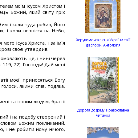
елем моїм Ісусом Христом і
ець Божий, який світу гріх
Ним: і коли чуда робив, Його
х, і коли вознісся на Небо,
Херувимська пісня України та її
ого Ісуса Христа, і за ім`я
діаспори. Антологія
крові своєї утвердив.
промовляють це, і нині через
. 119, 72). Господи! Дай мені
атії моєї, приносяться Богу
 голоси, якими спів, подяка,
ені та іншим людям, братії
Дорога додому. Православна
читанка
ожий і на подобу створений і
я словом Божим покликаний.
, і не робити йому нічого,