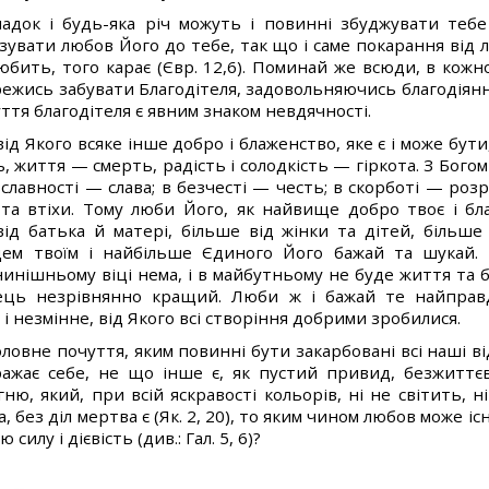
падок і будь-яка річ можуть і повинні збуджувати теб
зувати любов Його до тебе, так що і саме покарання від л
юбить, того карає (Євр. 12,6). Поминай же всюди, в кожно
Бережись забувати Благодітеля, задовольняючись благодіян
тя благодітеля є явним знаком невдячності.
ід Якого всяке інше добро і блаженство, яке є і може бут
ь, життя — смерть, радість і солодкість — гіркота. З Богом
зславності — слава; в безчесті — честь; в скорботі — роз
та втіхи. Тому люби Його, як найвище добро твоє і бл
від батька й матері, більше від жінки та дітей, більше
цем твоїм і найбільше Єдиного Його бажай та шукай. 
нинішньому віці нема, і в майбутньому не буде життя та 
ць незрівнянно кращий. Люби ж і бажай те найправд
 незмінне, від Якого всі створіння добрими зробилися.
овне почуття, яким повинні бути закарбовані всі наші ві
ражає себе, не що інше є, як пустий привид, безжиттє
ю, який, при всій яскравості кольорів, ні не світить, ні
а, без діл мертва є (Як. 2, 20), то яким чином любов може і
силу і дієвість (див.: Гал. 5, 6)?