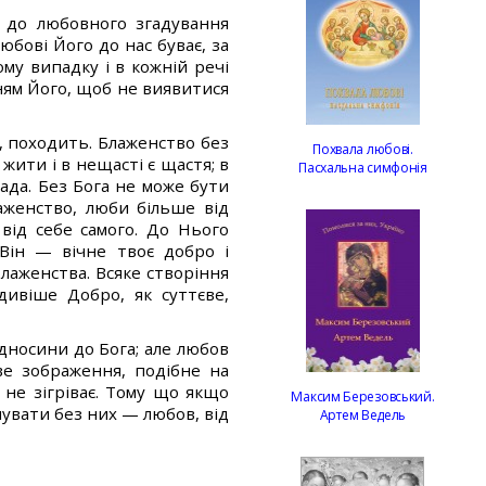
е до любовного згадування
юбові Його до нас буває, за
му випадку і в кожній речі
ням Його, щоб не виявитися
и, походить. Блаженство без
Похвала любові.
 жити і в нещасті є щастя; в
Пасхальна симфонія
рада. Без Бога не може бути
аженство, люби більше від
 від себе самого. До Нього
Він — вічне твоє добро і
блаженства. Всяке створіння
ивіше Добро, як суттєве,
дносини до Бога; але любов
ве зображення, подібне на
 не зігріває. Тому що якщо
Максим Березовський.
снувати без них — любов, від
Артем Ведель