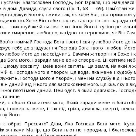
 устами: Благословен Господь, Бог Ізраїля, що навідався 
 в домі Давида, слуги свого (Лк. 1, 68 — 69). Пам`ятай же
 серця дякуй Богові, і живи так, як хоче Бог, що прийшов 
дячністю. Хоче Він тебе спасти, так що і в світ заради те
 — виконуй же й ти святе хотіння Його і з усією ретельн
живи смиренно, любовно, лагідно та терпеливо, як Він Сам ж
ов`ю помічай Господа Бога твого і святу любов Його до нас
буджує тебе до згадування Господа Бога твого і любові Йог
ро любов Його до нас свідчить. Бачачи ж творіння Боже і
пода Бога мого, і заради мене воно створене. Ці світила небе
 цілому всесвіту і мені вони світять. Ця земля, на якій я ж
 ній є, Господа мого є твором. Ця вода, яка мене і худобу
служить, Господа мого є твором, і мені на службу від Нього
і він даний від Нього для заспокоєння мого. Ця їжа, яку я в
чної плоті моєї даний. Цей одяг, в який одягаюсь, Господ
 та інше.
ий, є образ Спасителя мого, Який заради мене в багатоб
в, і помер за мене, і так від гріха, диявола, смерті, пекл
тву Його.
 є образ Пресвятої Діви, Яка Господа Бога мого Ісуса
іж жінками Матір, що Бога плоттю породила, і благослове
а мого, і сосці, які Його кормили!