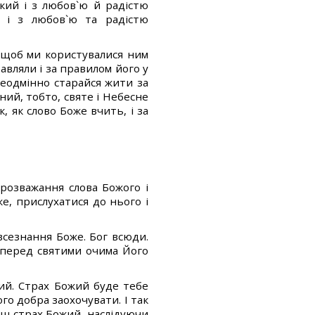
кий і з любов`ю й радістю
и і з любов`ю та радістю
е щоб ми користувалися ним
авляли і за правилом його у
еодмінно старайся жити за
ний, тобто, святе і Небесне
 як слово Боже вчить, і за
 розважання слова Божого і
е, прислухатися до нього і
всезнання Боже. Бог всюди.
 перед святими очима Його
ий. Страх Божий буде тебе
ого добра заохочувати. І так
ш страх Божий, наслідуючи