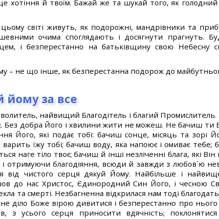
це хотіння й твоїм. Бажай же та шукай того, як голодний
цьому світі живуть, як подорожні, мандрівники та приб
шевними очима споглядають і досягнути прагнуть. Бу
цем, і безперестанно на батьківщину свою Небесну сп
му – не що інше, як безперестанна подорож до майбутньог
й йому за все
зволитель, найвищий Благодітель і благий Промислитель. В
є. Без добра Його і хвилини жити не можеш. Не бачиш ти 
ня Його, які подає тобі: бачиш сонце, місяць та зорі Йо
і варить їжу тобі; бачиш воду, яка напоює і омиває тебе; 
ся наге тіло твоє; бачиш й інші незліченні блага, які Він 
 і отримуючи благодіяння, всюди й завжди з любов`ю не
ння від чистого серця дякуй Йому. Найбільше і найв
ов до нас Христос, Єдинородний Син Його, і чесною С
пекла та смерті. Незбагненна відкрилася нам тоді благодать
не діло Боже вірою дивитися і безперестанно про нього п
в, з усього серця приносити вдячність; поклонятися 