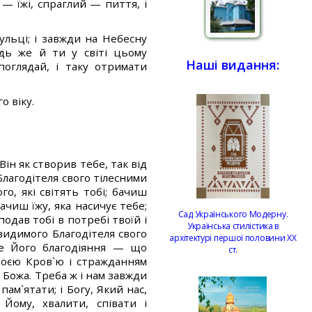
 — їжі, спраглий — пиття, і
ульці; і завжди на Небесну
дь же й ти у світі цьому
Наші видання:
оглядай, і таку отримати
о віку.
ін як створив тебе, так від
Благодітеля свого тілесними
го, які світять тобі; бачиш
бачиш їжу, яка насичує тебе;
Сад Українського Модерну.
подав тобі в потребі твоїй і
Українська стилістика в
видимого Благодітеля свого
архітектурі першої половини ХХ
ище Його благодіяння — що
ст.
воєю Кров`ю і стражданням
 Божа. Треба ж і нам завжди
ам`ятати; і Богу, Який нас,
Йому, хвалити, співати і