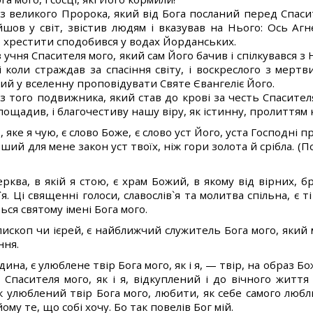
з великого Пророка, який від Бога посланий перед Спасит
ов у світ, звістив людям і вказував на Нього: Ось Агн
ого хрестити сподобився у водах Йорданських.
учня Спасителя мого, який сам Його бачив і спілкувався з 
 і коли страждав за спасіння світу, і воскреслого з мертви
ний у вселенну проповідувати Святе Євангеліє Його.
 того подвижника, який став до крові за честь Спасителя м
пощадив, і благочестиву нашу віру, як істинну, пролиттям 
 яке я чую, є слово Боже, є слово уст Його, уста Господні 
ший для мене закон уст твоїх, ніж гори золота й срібла. (Пс
ква, в якій я стою, є храм Божий, в якому від вірних, бр
я. Ці священні голоси, славослів`я та молитва спільна, є ті
ться святому імені Бога мого.
скоп чи ієрей, є найближчий служитель Бога мого, який м
ння.
ина, є улюблене твір Бога мого, як і я, — твір, на образ Б
 Спасителя мого, як і я, відкуплений і до вічного житт
к улюблений твір Бога мого, любити, як себе самого люблю
йому те, що собі хочу. Бо так повелів Бог мій.