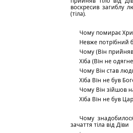
прийняв тіло від Ді
воскресив загиблу лю
(тіла).
Чому помирає Хри
Невже потрібний б
Чому (Він прийняв
Хіба (Він не одягн
Чому Він став лю
Хіба Він не був Бо
Чому Він зійшов н
Хіба Він не був Ца
Чому знадобилос
зачаття тіла від Діви