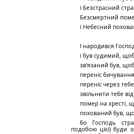
і Безстрасний стр
Безсмертний поме
і Небесний похова
І народився Госп
і був судимий, що
зв’язаний був, щоб
переніс бичування
переніс через теб
звільнити тебе від
помер на хресті, 
похований був, що
бо Господь стр
подобою цієї) буди з