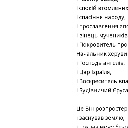
і спокій втомлених
і спасіння народу,
і прославлення апо
і вінець мучеників
і Покровитель про
Начальник херуви
і Господь ангелів,
і Цар Ізраїля,
і Воскреситель вп
і Будівничий Єрус
Це Він розпростер
і заснував землю,
і поклав межу без