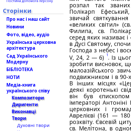
Постійна допомога Херсону
розпал так званих
Сторінки
Полікарп Ефеський
звичай святкування 
Про нас і наш сайт
«великих світил» (св
Новини
Филипа, св. Поліка
Фото, відео, аудіо
серед яких називає і
Українська церковна
в Дусі Святому, споч
архітектура
Господа з небес і воск
1
Сад Українського
V, 24, 2 — 6)
. Із ць
Модерну
зробити висновок, що
БІБЛІОТЕКА
малоазійського звич
подвижником і в 90-х 
НОТИ
В інших місцях «Цер
Медіа-книга
деякі коротенькі сві
українського співу
він був єпископом
Композитори
імператорі Антоніні П
Диригенти
церковних і грома
Виконавці
Аврелієві (161 — 180
Твори
розквіту. Євсевій циту
Духовні твори
св. Мелітона, в одно