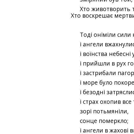
Хто животворить т
Хто воскрешає мертви
Тоді оніміли сили 
і ангели вжахнули
і воїнства небесні
і прийшли в рух го
і застрибали пагор
і море було покор
і безодні затрясли
і страх охопив все
зорі потьмяніли,
сонце померкло;
і ангели в жахові 