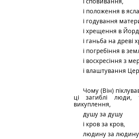
і сповивання,
і положення в ясла
і годування мате
і хрещення в Йорда
і ганьба на древі х
і погребіння в земл
і воскресіння з ме
і влаштування Цер
Чому (Він) піклув
ці загиблі люди,
викуплення,
душу за душу
і кров за кров,
людину за людин