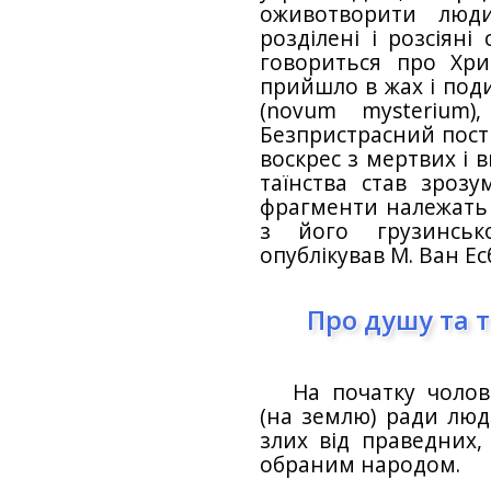
оживотворити люди
розділені і розсіяні
говориться про Хрис
прийшло в жах і поди
(novum mysterium)
Безпристрасний постр
воскрес з мертвих і 
таїнства став зрозу
фрагменти належать 
з його грузинськ
опублікував М. Ван Ес
Про душу та ті
На початку чоло
(на землю) ради люде
злих від праведних,
обраним народом.