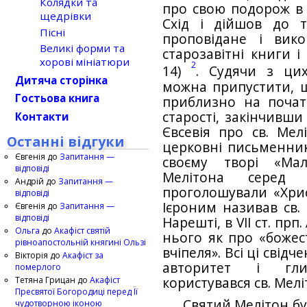
Колядки та
про свою подорож в 
щедрівки
Схід і дійшов до 
Пісні
проповідане і вик
Великі форми та
старозавітні книги і 
хорові мініатюри
2
14)
. Судячи з цих
Дитяча сторінка
можна припустити, 
Гостьова книга
приблизно на початк
старості, закінчивши
Контакти
Євсевія про св. Мел
Останні відгуки
церковні письменники
Євгенія
до
Запитання —
своєму творі «Мал
відповіді
Мелітона серед 
Андрій
до
Запитання —
проголошували «Хрис
відповіді
Ієроним називав св.
Євгенія
до
Запитання —
відповіді
Нарешті, в VII ст. пр
Ольга
до
Акафіст святій
нього як про «божес
рівноапостольній княгині Ользі
вчіпеля». Bсі ці свід
Вікторія
до
Акафіст за
авторитет і гли
померлого
Тетяна Грицан
до
Акафіст
користувався св. Мелі
Пресвятої Богородиці перед Її
Святий Мелітон б
чудотворною іконою