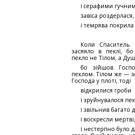
і серафими гучним
завіса роздерлася,
і темрява покрила
Коли Спаситель н
засяяло в пеклі, б
пекло не Тілом, а Ду
бо зійшов Госп
пеклом. Тілом же — з
Господа у плоті, тоді
відкрилися гроби
і зруйнувалося пек
і звільнив багато 
і воскресли мертві
і нестерпно було 