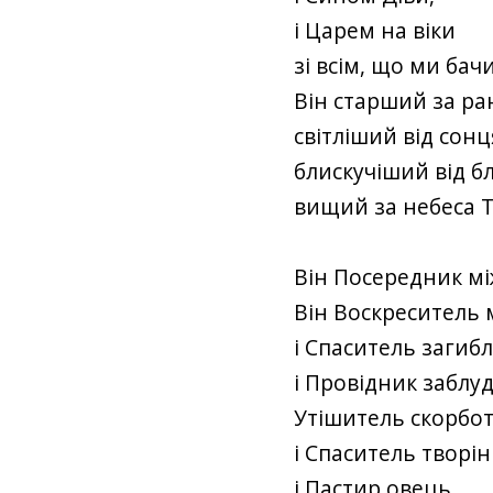
і Царем на віки
зі всім, що ми бач
Він старший за ра
світліший від сонц
блискучіший від б
вищий за небеса Т
Він Посередник мі
Він Воскреситель
і Спаситель загибл
і Провідник заблу
Утішитель скорбот
і Спаситель творін
і Пастир овець,