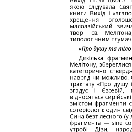
Вихід. Після цього п
якою слідувала Свя
книги Вихід і «агап
хрещення оголош
малоазійський звич
творі св. Мелітон
типологічним тлумач
«Про душу та тіло 
Декілька фрагмен
Мелітону, збереглися
категорично ствердж
навряд чи можливо. 
трактату «Про душу і
згадує і Євсевій,
відносяться сирійськ
змістом фрагменти ст
сотеріології: один с
Сина безтілесного (у
фрагмента — sine соr
утробі Діви, нар