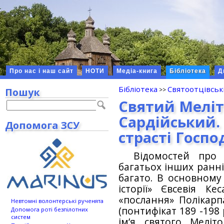
Про нас і наш сайт
НОТИ
Медіа-книга
Бібліотека
Д
Бібліотека
Святоотцівськ
Пошук
Святий Меліт
Сардійський. 
Допомога ЗСУ
страсті Госпо
Відомостей про 
багатьох інших ранні
багато. В основному
історії» Євсевія Ке
«послання» Полікарп
Невтомні волонтерські рученята
(понтифікат 189 -198 
Допомога роті безпілотних
систем
ім’я святого Меліт