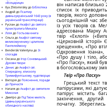
«Всецариця»
він написав близько 
Ilya Zhitomirskiy
до
Бібліотека
список їх приводит
Андрій
до
Псалтир
творів, якого доповн
давньоукраїнський 1643 року (в
сьогоднішній час збе
українській транслітерації)
Руслан
до
Акафіст до святого
із усіх творів св. Ме
Архистратига Михаїла
адресована Марку Ав
Лілія
до
Гостьова книга
твір «Еклопі» («Вип
Ольга
до
Акафіст святому
«Церковній історії» 
великомученику і цілителю
хрещення», «Про втіл
Пантелеймону
Benderski Valentyna
до
Зі
Одкровення Іоана», 
спогадів
«Про душу і тіло, аб
Оксана
до
Ігор Соневицький.
«Про Пасху», який бу
Духовні твори
в богословському зміс
Денис
до
Акафіст свт.
Спиридону, єпископу
Твір «Про Пасху»
Тримифунтському, чудотворцю
Вікторія
до
Пояснення, поради
Грецький текст т
до Причастя
папірусами, які дату
Наталя
до
Акафіст до святителя
папірус містить ба
Миколая
Дмитро
до
Під Твою милість
закінчення, другий
(давньоукраїнського
початку. Збереглис
обихідного наспіву)