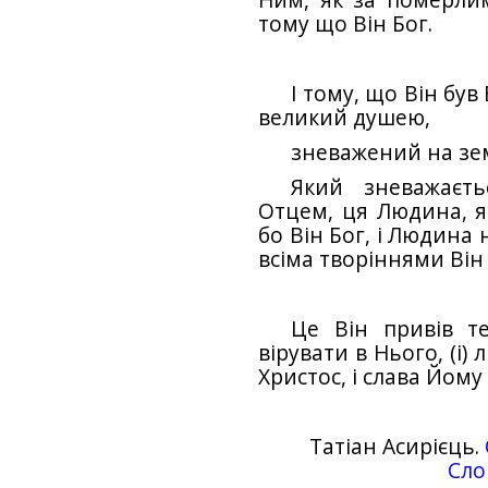
тому що Він Бог.
І тому, що Він був
вели­кий душею,
зневажений на зем
Який зневажаєт
Отцем, ця Людина, як
бо Він Бог, і Людина н
всіма творіння­ми Він 
Це Він привів т
вірувати в Нього, (і)
Христос, і слава Йому 
Татіан Асирієць.
Сло