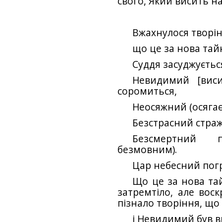
свого, Який висить на
Вжахнулося творін
що це за нова тай
Суддя засуджуєтьс
Невидимий [виси
соромиться,
Неосяжний (осягаєт
Безстрасний стражд
Безсмертний 
безмовним).
Цар небесний погр
Що це за нова тай
затремтіло, але воск
пізнало творіння, що
і Невидимий був 