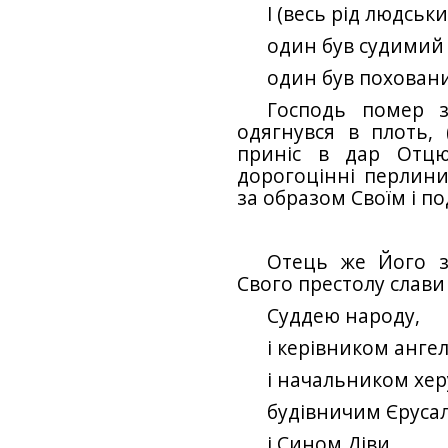
І (весь рід людськ
один був судимий 
один був похований
Господь помер за
одягнувся в плоть, 
приніс в дар Отцю
дорогоцінні перлини
за образом Своїм і п
Отець же Його з
Свого престолу слави
Суддею народу,
і керівником ангел
і начальником хер
будівничим Єруса
і Сином Діви,