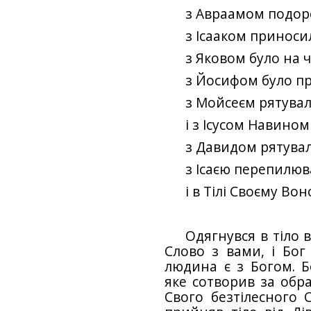
з Авраамом подор
з Ісааком приноси
з Яковом було на 
з Йосифом було п
з Мойсеєм рятувал
і з Ісусом Навино
з Давидом рятувал
з Ісаєю перепилюв
і в Тілі Своєму Во
Одягнувся в тіло 
Слово з вами, і Бог 
людина є з Богом. Бо
яке сотворив за обр
Свого безтілесного 