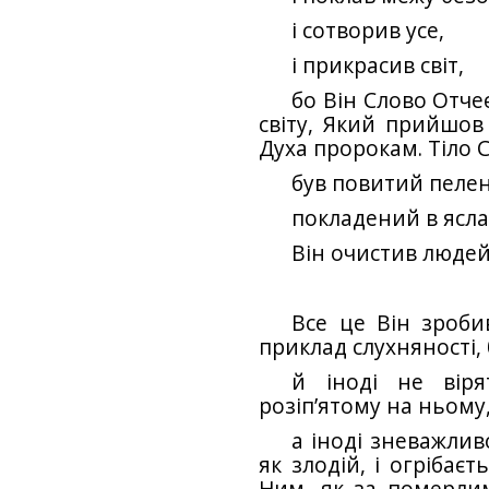
і сотворив усе,
і прикрасив світ,
бо Він Слово Отчеє
світу, Який прийшов 
Духа пророкам. Тіло С
був повитий пеле
покладений в ясла
Він очистив людей
Все це Він зроб
приклад слухняності,
й іноді не віря
розіп’ятому на ньому
а іноді зневажлив
як зло­дій, і огрібає
Ним, як за померлим