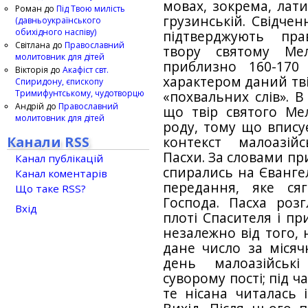
мовах, зокрема, латин
Роман
до
Під Твою милість
грузинській. Свідче
(давньоукраїнського
обихідного наспіву)
підтверджують пра
Світлана
до
Православний
твору святому Мел
молитовник для дітей
приблизно 160-170
Вікторія
до
Акафіст свт.
характером даний тві
Спиридону, єпископу
Тримифунтському, чудотворцю
«похвальних слів». В
Андрій
до
Православний
що твір святого Мел
молитовник для дітей
роду, тому що впису
Канали RSS
контекст малоазій
Пасхи. За словами пр
Канал публікацій
спирались на Євангел
Канал коментарів
передання, яке ся
Що таке RSS?
Господа. Пасха роз
Вхід
плоті Спасителя і пр
незалежно від того,
дане число за міся
день малоазійськ
суворому пості; під ча
те нісана читалась 