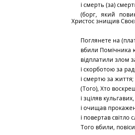
і смерть (за) смерт
(борг, який пов
Христос знищив Своє
Поглянете на (плату
вбили Помічника ю
відплатили злом з
і скорботою за рад
і смертю за життя;
(Того), Хто воскре
і зціляв кульгавих,
і очищав прокаже
і повертав світло 
Того вбили, повіс