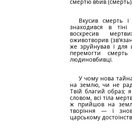
смертю вбив (смерть)
Вкусив смерть і
знаходився в тіні
воскресив мертв
оживотворив (зв’язан
же зруйнував і для
перемогти смерть 
людиновбивці.
У чому нова тайна
на землю, чи не рад
Твій благий образ; 
словом, всі тіла мер
ж прийшов на земл
творіння — і зно
царському достоїнстві