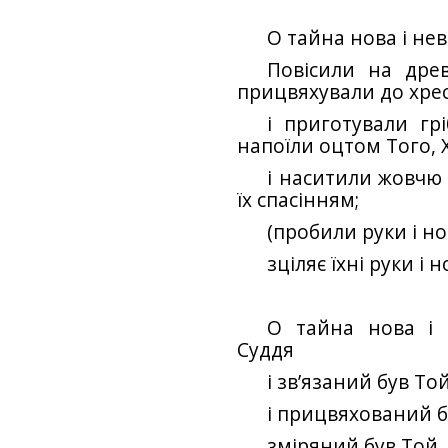
О тайна нова і не
Повісили на древ
прицвяхували до хре
і приготували грі
напоїли оцтом Того, 
і наситили жовчю 
їх спасінням;
(пробили руки і но
зціляє їхні руки і н
О тайна нова і 
Суддя
і зв’язаний був То
і прицвяхований бу
зміряний був Той, 