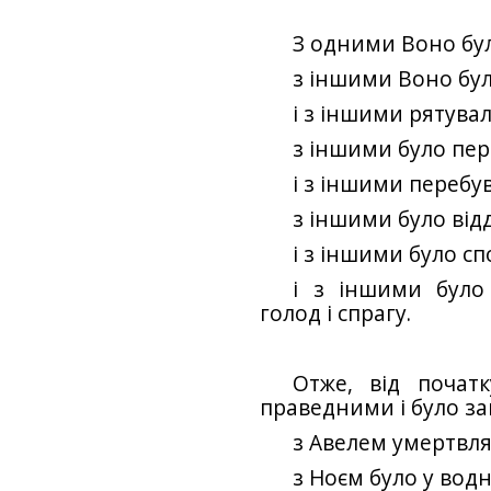
З одними Воно бул
з іншими Воно бул
і з іншими рятува
з іншими було пе
і з іншими перебув
з іншими було від
і з іншими було с
і з іншими було
голод і спрагу.
Отже, від почат
праведними і було за
з Авелем умертвля
з Ноєм було у вод