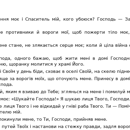
ння моє і Спаситель мій, кого убоюся? Господь — З
 противники й вороги мої, щоб пожерти тіло моє,
е стане, не злякається серце моє; коли й ціла війна с
ода, одного бажаю, щоб жити мені в домі Господнь
ню, щоранку молитися у храмі Його.
 Своїм у день біди, сховає в оселі Своїй, на скелю підне
ще за ворогів моїх, що оточують мене. Принесу в дом
спода.
й, яким я взиваю до Тебе; зглянься на мене і помилуй м
 моє: «Шукайте Господа!» Я шукаю лиця Твого, Господи
 лиця Твого і не відкидай у гніві раба Твого. Ти — Поміч
телю мій.
покинули мене, то Ти, Господи, прийняв мене.
путей Твоїх і настанови на стежку правди, задля ворог