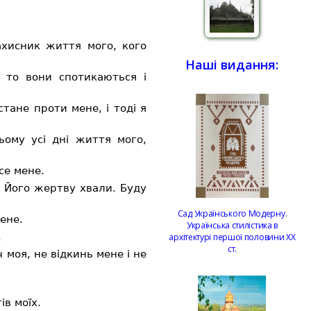
ахисник життя мого, кого
Наші видання:
 то вони спотикаються і
тане проти мене, і тоді я
ому усі дні життя мого,
се мене.
і Його жертву хвали. Буду
Сад Українського Модерну.
ене.
Українська стилістика в
.
архітектурі першої половини ХХ
ст.
 моя, не відкинь мене і не
ів моїх.