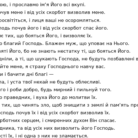
ю, і прославмо ім’я Його всі вкупі.
очув мене і від усіх скорбот визволив мене.
освітіться, і лиця ваші не осоромляться.
одь почув його і від усіх скорбот спас його.
 тих, що бояться Його, і визволяє їх.
о благий Господь. Блажен муж, що уповає на Нього.
вяті Його, бо не знають нестатку ті, що бояться Його.
дніли, а ті, що шукають Господа, не будуть позбавлені 
йте мене, я страху Господнього навчу вас.
 і бачити дні благі —
а, і уста твої нехай не будуть облесливі.
го і роби добро, будь мирний і пильнуй того.
о праведних, і вуха Його до молитви їх.
тих, що чинять зло, щоб знищити з землі й пам’ять пр
сподь почув їх і від усіх скорбот визволив їх.
рботних серцем, і смиренних духом Він спасає.
ника, та від усіх них визволить його Господь.
ті їх, і ні одна з них не зламається.