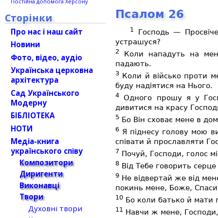
Постійна допомога Херсону
Псалом 26
Сторінки
1
Про нас і наш сайт
Господь — Просвіче
устрашуся?
Новини
2
Коли нападуть на мене
Фото, відео, аудіо
падають.
Українська церковна
3
Коли й військо проти мен
архітектура
буду надіятися на Нього.
Сад Українського
4
Одного прошу я у Госп
Модерну
дивитися на красу Господ
БІБЛІОТЕКА
5
Бо Він сховає мене в домі
НОТИ
6
Я піднесу голову мою ви
Медіа-книга
співати й прославляти Го
українського співу
7
Почуй, Господи, голос мі
Композитори
8
Від Тебе говорить серце
Диригенти
9
Не відвертай же від мене
Виконавці
покинь мене, Боже, Спаси
Твори
10
Бо коли батько й мати 
Духовні твори
11
Навчи ж мене, Господи, 