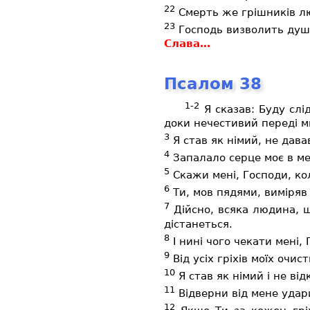
22
Смерть же грішників лю
23
Господь визволить душі 
Слава…
Псалом 38
1-2
Я сказав: Буду слі
доки нечестивий переді м
3
Я став як німий, не дава
4
Запалало серце моє в мен
5
Скажи мені, Господи, кол
6
Ти, мов пядями, виміряв д
7
Дійсно, всяка людина, щ
дістанеться.
8
І нині чого чекати мені,
9
Від усіх гріхів моїх очи
10
Я став як німий і не ві
11
Відверни від мене удари
12