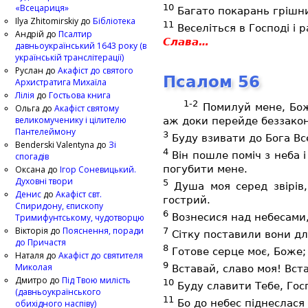
«Всецариця»
10
Багато покарань грішник
Ilya Zhitomirskiy
до
Бібліотека
11
Веселіться в Господі і р
Андрій
до
Псалтир
Слава…
давньоукраїнський 1643 року (в
українській транслітерації)
Руслан
до
Акафіст до святого
Псалом 56
Архистратига Михаїла
Лілія
до
Гостьова книга
1-2
Помилуй мене, Боже
Ольга
до
Акафіст святому
великомученику і цілителю
аж доки перейде беззако
Пантелеймону
3
Буду взивати до Бога Вс
Benderski Valentyna
до
Зі
4
Він пошле поміч з неба 
спогадів
погубити мене.
Оксана
до
Ігор Соневицький.
Духовні твори
5
Душа моя серед звірів,
Денис
до
Акафіст свт.
гострий.
Спиридону, єпископу
6
Вознесися над небесами, 
Тримифунтському, чудотворцю
Вікторія
до
Пояснення, поради
7
Сітку поставили вони для
до Причастя
8
Готове серце моє, Боже; 
Наталя
до
Акафіст до святителя
9
Миколая
Вставай, славо моя! Вста
Дмитро
до
Під Твою милість
10
Буду славити Тебе, Гос
(давньоукраїнського
11
Бо до небес піднеслася 
обихідного наспіву)