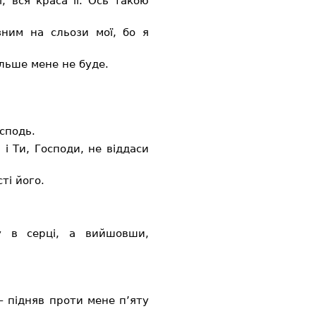
 вся краса її. Ось такою
ним на сльози мої, бо я
ільше мене не буде.
осподь.
і Ти, Господи, не віддаси
ті його.
у в серці, а вийшовши,
 — підняв проти мене п’яту