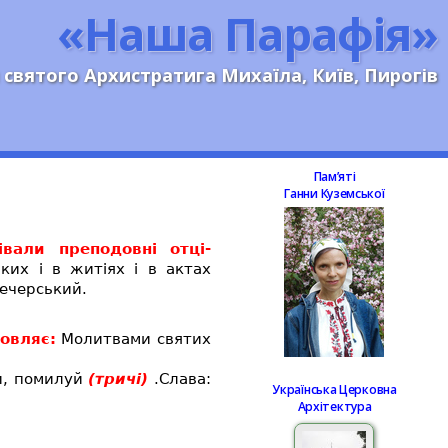
«Наша Парафія»
 святого Архистратига Михаїла, Київ, Пирогів
Памʼяті
Ганни Куземської
вали преподовні отці-
ких і в житіях і в актах
Печерський.
овляє:
Молитвами святих
ди, помилуй
(тричі)
.Слава:
Українська Церковна
Архітектура