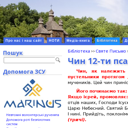
Про нас і наш сайт
НОТИ
Медіа-книга
Бібліотека
Д
Бібліотека
Святе Письмо
Пошук
Чин 12-ти пс
Допомога ЗСУ
Чин, як належить 
пустельники протягом д
мучеників. Цей чин прині
Його починаємо так:
Якщо ієрей, промовляє
отців наших, Господи Ісу
Царю Небесний. Святий
І нині. Прийдіть, поклоні
Невтомні волонтерські рученята
(тричі).
Допомога роті безпілотних
систем