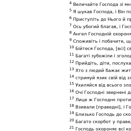
4
Величайте Господа зі мно
5
Я шукав Господа, і Він п
6
Приступіть до Нього й пр
7
Ось убогий благав, і Госп
8
Ангел Господній охороняє
9
Споживіть і побачите, щ
10
Бійтеся Господа, [всі] с
11
Багаті зубожіли і зголо
12
Прийдіть, діти, послуха
13
Хто з людей бажає жити
14
стримуй язик свій від зл
15
Ухиляйся від всього зло
16
Очі Господні звернені д
17
Лице ж Господнє проти 
18
Взивали [праведні], і Го
19
Близько Господь до ско
20
Багато скорбот у правед
21
Господь охороняє всі кос