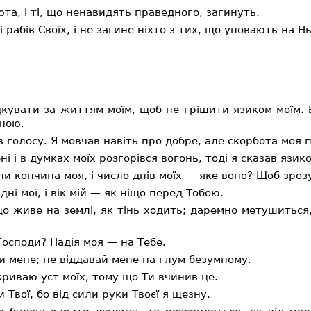
та, і ті, що ненавидять праведного, загинуть.
рабів Своїх, і не загине ніхто з тих, що уповають на Нь
дкувати за життям моїм, щоб не грішити язиком моїм. 
ною.
в голосу. Я мовчав навіть про добре, але скорбота моя 
і і в думках моїх розгорівся вогонь, тоді я сказав язик
и кончина моя, і число днів моїх — яке воно? Щоб зрозум
ні мої, і вік мій — як ніщо перед Тобою.
о живе на землі, як тінь ходить; даремно метушиться, 
 Господи? Надія моя — на Тебе.
сти мене; не віддавай мене на глум безумному.
дкриваю уст моїх, тому що Ти вчинив це.
 Твої, бо від сили руки Твоєї я щезну.