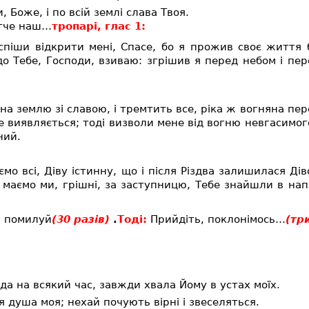
 Боже, і по всій землі слава Твоя.
тче наш…
тропарі, глас 1:
оспіши відкрити мені, Спасе, бо я прожив своє життя
до Тебе, Господи, взиваю: згрішив я перед небом і пер
а землю зі славою, і тремтить все, ріка ж вогняна пе
е виявляється; тоді визволи мене від вогню невгасимог
ний.
ємо всі, Діву істинну, що і після Різдва залишилася Д
бе маємо ми, грішні, за заступницю, Тебе знайшли в нап
, помилуй
(30 разів)
.
Тоді:
Прийдіть, поклонімось…
(три
а на всякий час, завжди хвала Йому в устах моїх.
 душа моя; нехай почують вірні і звеселяться.