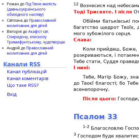
Роман
до
Під Твою милість
12
Вознесися над небесами,
(давньоукраїнського
Тоді Трисвяте. І після
О
обихідного наспіву)
Світлана
до
Православний
Обійми батьківські п
молитовник для дітей
багатство щедрот Твоїх, 
Вікторія
до
Акафіст свт.
мого зубожілого серця.
Спиридону, єпископу
Слава:
Тримифунтському, чудотворцю
Андрій
до
Православний
Коли прийдеш, Боже, н
молитовник для дітей
розкриваються, і потаємн
Тебе стати, Суддя правед
Канали RSS
І нині:
Канал публікацій
Тебе, Матір Божу, зна
Канал коментарів
до Твоєї благості; бо Те
Що таке RSS?
всенепорочну.
Вхід
Після цього:
Господи
Псалом 33
1-2
Благословлю Господ
3
Господом буде хвалитися