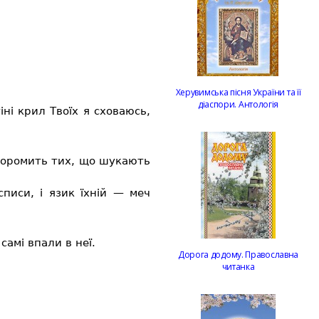
Херувимська пісня України та її
діаспори. Антологія
ні крил Твоїх я сховаюсь,
осоромить тих, що шукають
писи, і язик їхній — меч
самі впали в неї.
Дорога додому. Православна
читанка