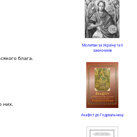
Молитви за Україну та її
захисників
всякого блага.
о них.
Акафіст до Годувальниці