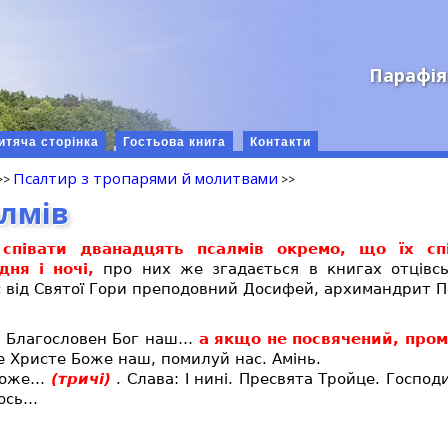
Парафія
итяча сторінка
Гостьова книга
Контакти
Псалтир з тропарями й молитвами
алмів
співати дванадцять псалмів окремо, що їх спі
ня і ночі,
про них же згадається в книгах отцівсь
с від Святої Гори преподовний Досифей, архимандрит 
:
Благословен Бог наш…
а якщо не посвячений, пром
се Христе Боже наш, помилуй нас. Амінь.
 Боже…
(тричі)
. Слава: І нині. Пресвята Тройце. Госпо
мось…