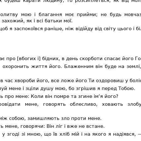
 будеш карати людину, то розсиплеться, як від молі,
олитву мою і благання моє прийми; не будь мовчаз
захожий, як і всі батьки мої.
б я заспокоївся раніше, ніж відійду від світу цього і б
 про [вбогих і] бідних, в день скорботи спасає його Г
охоронить життя його. Блаженним він буде на землі, 
 час хвороби його, все ложе його Ти оздоровиш у боліс
уй мене і зціли душу мою, бо згрішив я перед Тобою.
ь про мене: Коли він помре та згине ім’я його?
відати мене, говорять облесливо, ховають злоб
іж собою, замишляють зло проти мене.
мене, говорячи: Він ліг і вже не встане.
у згоді зі мною, що їв хліб мій і на якого я надіявся,