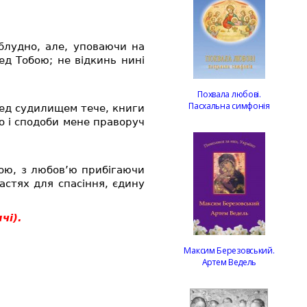
 блудно, але, уповаючи на
ед Тобою; не відкинь нині
Похвала любові.
Пасхальна симфонія
ред судилищем тече, книги
о і сподоби мене праворуч
івою, з любов’ю прибігаючи
астях для спасіння, єдину
чі).
Максим Березовський.
Артем Ведель