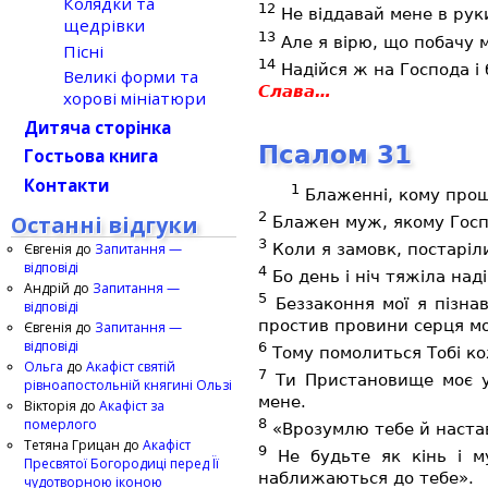
Колядки та
12
Не віддавай мене в рук
щедрівки
13
Але я вірю, що побачу 
Пісні
14
Надійся ж на Господа і 
Великі форми та
Слава…
хорові мініатюри
Дитяча сторінка
Псалом 31
Гостьова книга
Контакти
1
Блаженні, кому проще
2
Останні відгуки
Блажен муж, якому Госпо
3
Коли я замовк, постаріли
Євгенія
до
Запитання —
відповіді
4
Бо день і ніч тяжіла наді
Андрій
до
Запитання —
5
Беззаконня мої я пізнав
відповіді
простив провини серця мо
Євгенія
до
Запитання —
відповіді
6
Тому помолиться Тобі ко
Ольга
до
Акафіст святій
7
Ти Пристановище моє у 
рівноапостольній княгині Ользі
мене.
Вікторія
до
Акафіст за
померлого
8
«Врозумлю тебе й наста
Тетяна Грицан
до
Акафіст
9
Не будьте як кінь і м
Пресвятої Богородиці перед Її
наближаються до тебе».
чудотворною іконою