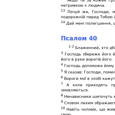
Якщо Ти за кожен гріх
нетривкою є людина.
13
Почуй же, Господи, м
подорожній перед Тобою і 
14
Дай мені полегшення, що
Псалом 40
1-2
Блаженний, хто дбає
3
Господь збереже його й 
його в руки ворогів його.
4
Господь допоможе йому в
5
Я сказав: Господи, помил
6
Вороги мої в злобі кажут
7
А коли приходять про
змовляються.
8
Ненависники шепочуть м
9
Словом лихим ображають 
10
Навіть чоловік, що жив 
свою.