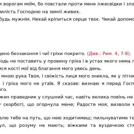
и ворогам моїм, бо повстали проти мене лжесвідки і зл
милість Господню на землі живих.
будь мужнім. Нехай кріпиться серце твоє. Чекай допомо
но беззаконня і чиї гріхи покрито.
(Див.: Рим. 4, 7-8).
дь не поставить у провину гріха і в устах якого нема 
ся кості мої від благання мого увесь день.
 мною рука Твоя, і свіжість лиця мого зникла, як у літн
 і гріха мого не утаїв. Я сказав: визнаю я перед Госп
го.
жен праведник у слушний час, навіть велика повінь не 
скорботі, що огорнула мене; Радосте моя, визволи 
влю тебе на путь, що нею ходитимеш; пильнуватиме те
ул, що розуму не мають; віжками та вуздечкою ст