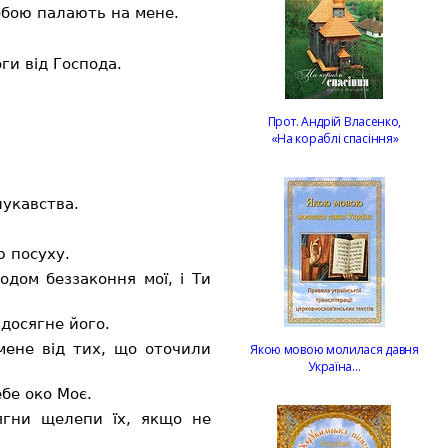
обою палають на мене.
ги від Господа.
Прот. Андрій Власенко,
«На кораблі спасіння»
лукавства.
ю посуху.
одом беззаконня мої, і Ти
досягне його.
мене від тих, що оточили
Якою мовою молилася давня
Україна…
бе око Моє.
ягни щелепи їх, якщо не