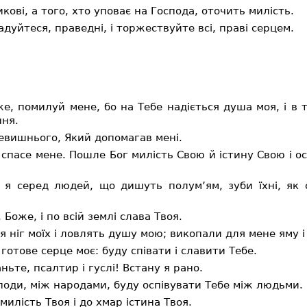
ові, а того, хто уповає на Господа, оточить милість.
адуйтеся, праведні, і торжествуйте всі, праві серцем.
, помилуй мене, бо на Тебе надіється душа моя, і в ті
ння.
евишнього, Який допомагав мені.
і спасе мене. Пошле Бог милість Свою й істину Свою і 
 я серед людей, що дишуть полум’ям, зуби їхні, як с
Боже, і по всій землі слава Твоя.
 ніг моїх і ловлять душу мою; викопали для мене яму і 
готове серце моє: буду співати і славити Тебе.
ньте, псалтир і гуслі! Встану я рано.
поди, між народами, буду оспівувати Тебе між людьми.
милість Твоя і до хмар істина Твоя.