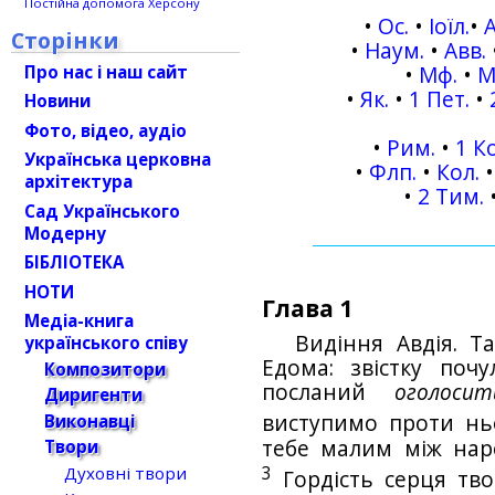
Постійна допомога Херсону
•
Ос.
•
Іоїл.
•
Сторінки
•
Наум.
•
Авв.
Про нас і наш сайт
•
Мф.
•
М
•
Як.
•
1 Пет.
•
Новини
Фото, відео, аудіо
•
Рим.
•
1 К
Українська церковна
•
Флп.
•
Кол.
архітектура
•
2 Тим.
Сад Українського
Модерну
БІБЛІОТЕКА
НОТИ
Глава 1
Медіа-книга
Видіння Авдія. Т
українського співу
Едома: звістку поч
Композитори
посланий
оголосит
Диригенти
Виконавці
виступимо проти нь
тебе малим між наро
Твори
3
Духовні твори
Гордість серця тво