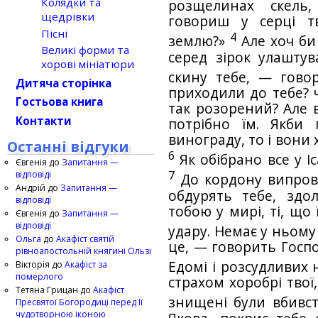
Колядки та
розщелинах скель,
щедрівки
говориш у серці т
Пісні
4
землю?»
Але хоч би 
Великі форми та
серед зірок улаштува
хорові мініатюри
скину тебе, — гово
Дитяча сторінка
приходили до тебе? ч
Гостьова книга
так розорений? Але в
Контакти
потрібно їм. Якби
винограду, то і вони 
Останні відгуки
6
Як обібрано все у І
Євгенія
до
Запитання —
7
відповіді
До кордону випрова
Андрій
до
Запитання —
обдурять тебе, здо
відповіді
тобою у мирі, ті, що 
Євгенія
до
Запитання —
відповіді
удару. Немає у ньому
Ольга
до
Акафіст святій
це, — говорить Госп
рівноапостольній княгині Ользі
Едомі і розсудливих н
Вікторія
до
Акафіст за
померлого
страхом хоробрі твої,
Тетяна Грицан
до
Акафіст
знищені були вбивс
Пресвятої Богородиці перед Її
чудотворною іконою