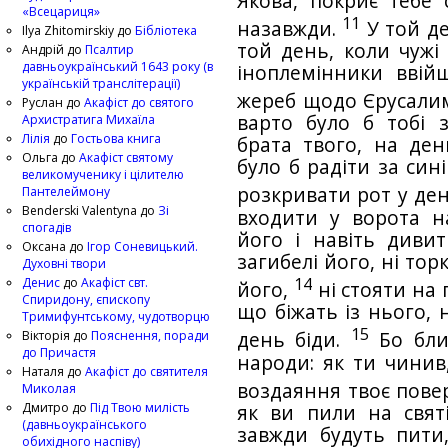
Якова, покриє тебе
«Всецариця»
11
назавжди.
У той де
Ilya Zhitomirskiy
до
Бібліотека
той день, коли чужі
Андрій
до
Псалтир
давньоукраїнський 1643 року (в
іноплемінники ввій
українській транслітерації)
жереб щодо Єрусалим
Руслан
до
Акафіст до святого
варто було б тобі 
Архистратига Михаїла
Лілія
до
Гостьова книга
брата твого, на ден
Ольга
до
Акафіст святому
було б радіти за сині
великомученику і цілителю
Пантелеймону
розкривати рот у ден
Benderski Valentyna
до
Зі
входити у ворота 
спогадів
його і навіть диви
Оксана
до
Ігор Соневицький.
загибелі його, ні то
Духовні твори
14
Денис
до
Акафіст свт.
його,
ні стояти на 
Спиридону, єпископу
що біжать із нього, 
Тримифунтському, чудотворцю
15
Вікторія
до
Пояснення, поради
день біди.
Бо бли
до Причастя
народи: як ти чинив,
Наталя
до
Акафіст до святителя
воздаяння твоє пове
Миколая
Дмитро
до
Під Твою милість
як ви пили на святі
(давньоукраїнського
завжди будуть пити,
обихідного наспіву)