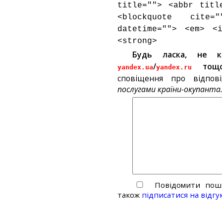
title=""> <abbr titl
<blockquote cite
datetime=""> <em> <
<strong>
Будь ласка, не 
/
тощ
yandex.ua
yandex.ru
сповіщення про відпов
послугами країни-окупанта
Повідомити пошт
також
підписатися на відгу