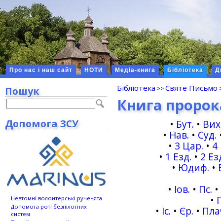
Про нас і наш сайт
НОТИ
Медіа-книга
Бібліотека
Д
Бібліотека
Святе Письмо
Пошук
Книга пророк
Допомога ЗСУ
•
Бут.
•
Вих
•
Нав.
•
Суд.
•
3 Цар.
•
4
•
1 Езд
.
•
2 Ез
•
Юдиф.
•
•
Іов.
•
Пс.
•
Невтомні волонтерські рученята
Допомога роті безпілотних
•
Іс.
•
Єр.
•
Пла
систем