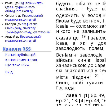
будуть, ніби їх не 
Роман
до
Під Твою милість
(давньоукраїнського
спасіння, і буде 
обихідного наспіву)
одержить у володі
Світлана
до
Православний
молитовник для дітей
Якова буде вогнем, і
Вікторія
до
Акафіст свт.
Ісавів — соломою: за
Спиридону, єпископу
нікого не залишить
Тримифунтському, чудотворцю
19
Андрій
до
Православний
сказав це.
І заволо
молитовник для дітей
Ісава, а які у до
заволодіють полем
Канали RSS
Веніамін заволодіє
Канал публікацій
війська синів Ізр
Канал коментарів
Ханаанською до Сареп
Що таке RSS?
які знаходяться у Се
Вхід
21
міста південні.
І 
Сион, щоб судити 
Господа.
Глава 1. [1]
Єр. 49,
Єр. 21, 13.
[4]
Єр. 49, 16
10. Дан. 11, 27.
[8]
Іс.