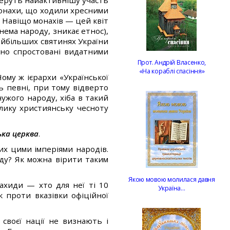
беруть найактивнішу участь
монахи, що ходили хресними
 Навіщо монахів — цей квіт
ема народу, зникає етнос),
айбільших святинях України
авно спростовані видатними
Прот. Андрій Власенко,
«На кораблі спасіння»
ому ж ієрархи «Української
 певні, при тому відверто
чужого народу, хіба в такий
лику християнську чесноту
ька церква
.
х цими імперіями народів.
оду? Як можна вірити таким
Якою мовою молилася давня
ахиди — хто для неї ті 10
Україна…
к проти вказівки офіційної
своєї нації не визнають і