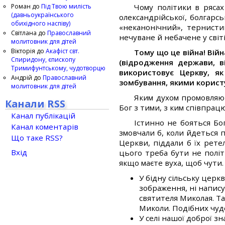
Роман
до
Під Твою милість
Чому політики в рясах
(давньоукраїнського
олександрійської, болгарс
обихідного наспіву)
«неканонічний», тернисти
Світлана
до
Православний
нечуване й небачене у світ
молитовник для дітей
Вікторія
до
Акафіст свт.
Тому що це війна! Вій
Спиридону, єпископу
(відродження держави, ві
Тримифунтському, чудотворцю
використовує Церкву, я
Андрій
до
Православний
зомбування, якими користу
молитовник для дітей
Яким духом промовляю
Канали RSS
Бог з тими, з ким співпрац
Канал публікацій
Істинно не бояться Бо
Канал коментарів
змовчали б, коли йдеться 
Що таке RSS?
Церкви, піддали б їх рете
Вхід
цього треба бути не політ
якщо маєте вуха, щоб чути.
У бідну сільську церкв
зображення, ні напису
святителя Миколая. Та
Миколи. Подібних чуде
У селі нашої доброї зн