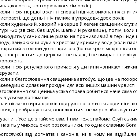
ипадковості», повторювалося сім років).
оли після першої в житті сповіді під час виконання єпити
истрасті, що день і ніч палила її упродовж двох років.
коли худенький, хворий на серце й легені священик служ
рі –20 (звісно, без шуби, шапки й рукавиць), потім, коли і
 виходить у самих лише ризах на пронизливий вітер і йде 
воду, занурюючи руки з хрестом у крижану воду (коли пар
, вкритий з голови до ніг кригою (бо наскрізь мокрі після 
повертається до церкви. І не падає, і не вмирає, і не лікує
бморожень.
коли після регулярного причастя у дитини «зникає» тяжки
перувати.
оли з благословення священика автобус, що їде на похоро
желедицю долає непрохідні для всіх інших машин урвисті 
агословення священика усяка справа робиться наче сама со
 в усьому допомагає.
коли після чотирьох років подружнього життя люди вінчают
амих, преображується, оновлюється, незмірно збагачуєтьс
увати… Усе це знайоме вам. І нам теж знайоме. Єзуїтськи
навіть у чиїхось очах розкольники, то однак славимо Бога
огослужбі від догматів і канонів, ні в чому не відійшли