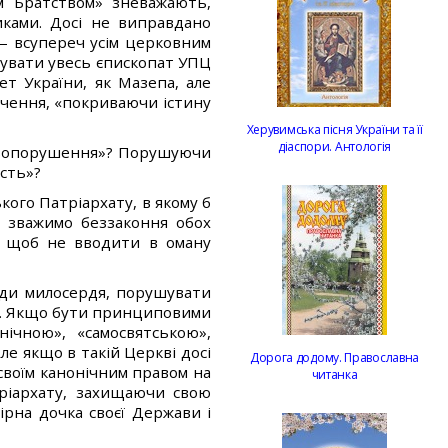
м Братством» зневажають,
иками. Досі не виправдано
— всупереч усім церковним
вувати увесь єпископат УПЦ
т України, як Мазепа, але
пачення, «покриваючи істину
Херувимська пісня України та її
діаспори. Антологія
ятвопорушення»? Порушуючи
ість»?
кого Патріархату, в якому б
е зважимо беззаконня обох
в, щоб не вводити в оману
ди милосердя, порушувати
ня. Якщо бути принциповими
нічною», «самосвятською»,
е якщо в такій Церкві досі
Дорога додому. Православна
 своїм канонічним правом на
читанка
тріархату, захищаючи свою
ірна дочка своєї Держави і