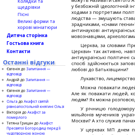
можуть називати святого А
Колядки та
у безбожній ідеологічній 
щедрівки
ходами з портретами політ
Пісні
людства — змушують стават
Великі форми та
зрадниками, «снами геєни»
хорові мініатюри
антинаукові антиукраїнськ
Дитяча сторінка
мовознавцями, археологами
Гостьова книга
Церква, за словами Пр
Контакти
Церкви» так активно, нав
антиукраїнські політичні с
Останні відгуки
спосіб здійснюється запо
Євгенія
до
Запитання —
любові до Батьківщини?
відповіді
Лукавство, лицемірство
Андрій
до
Запитання —
відповіді
Можна поважати людей,
Євгенія
до
Запитання —
Але як поважати людей, ко
відповіді
людям? Як можна розповсюд
Ольга
до
Акафіст святій
рівноапостольній княгині Ользі
У річницю голодомору
Вікторія
до
Акафіст за
мільйонів мучеників украї
померлого
Москви? А хто служив панахи
Тетяна Грицан
до
Акафіст
Пресвятої Богородиці перед Її
У церквах МП днем па
чудотворною іконою