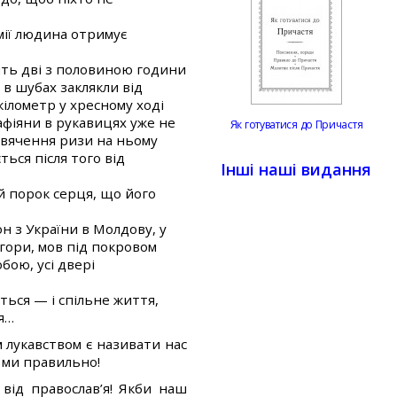
мії людина отримує
ить дві з половиною години
 в шубах заклякли від
кілометр у хресному ході
афіяни в рукавицях уже не
Як готуватися до Причастя
освячення ризи на ньому
ться після того від
Інші наші видання
й порок серця, що його
н з України в Молдову, у
гори, мов під покровом
бою, усі двері
ься — і спільне життя,
я…
м лукавством є називати нас
 ми правильно!
 від православ’я! Якби наш