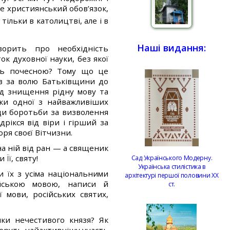
е християнський обов’язок,
ільки в католицтві, але і в
Наші видання:
орить про необхідність
ок духовної науки, без якої
ть почесною? Тому що це
в за волю Батьківщини до
ід знищення рідну мову та
ики одної з найважливіших
ди боротьби за визволення
дрікся від віри і гірший за
оря своєї Вітчизни.
на ній від ран — а священик
Її, святу!
Сад Українського Модерну.
Українська стилістика в
и їх з усіма національними
архітектурі першої половини ХХ
ійською мовою, написи й
ст.
 мови, російських святих,
ки нечестивого князя? Як