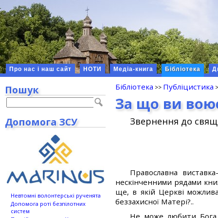
Про нас і наш сайт
НОТИ
Медіа-книга
Бібліотека
Д
Бібліотека
Публіцистика
Пошук
За що ви вою
Допомога ЗСУ
Звернення до свящ
Православна виставка
нескінченними рядами книж
ще, в якій Церкві можлив
Невтомні волонтерські рученята
беззахисної Матері?..
Допомога роті безпілотних
систем
Не може любити Бога 