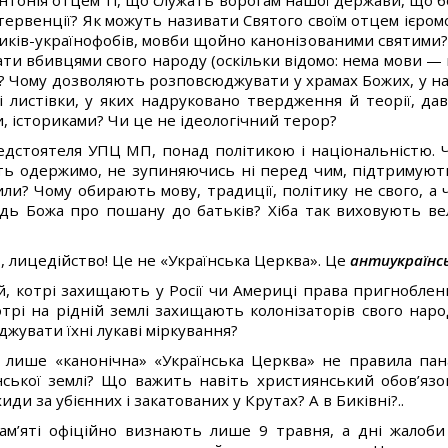
нтонія отцем ті, що служать ворогам нашої держави, що 
інтервенції? Як можуть називати Святого своїм отцем ієро
иків-українофобів, мовби щойно канонізованими святими?
и вбивцями свого народу (оскільки відомо: нема мови — н
? Чому дозволяють розповсюджувати у храмах Божих, у н
і листівки, у яких надруковано твердження й теорії, д
, істориками? Чи це не ідеологічний терор?
едстоятеля УПЦ МП, понад політикою і національністю. Ч
іть одержимо, не зупиняючись ні перед чим, підтримують
или? Чому обирають мову, традиції, політику не свого, а 
відь Божа про пошану до батьків? Хіба так виховують ве
, лицедійство! Це не «Українська Церква». Це
антиукраїнс
 котрі захищають у Росії чи Америці права пригноблени
трі на рідній землі захищають колонізаторів свого нар
жувати їхні лукаві міркування?
 лише «канонічна» «Українська Церква» не правила пан
нської землі? Що важить навіть християнський обов’язо
ди за убієнних і закатованих у Крутах? А в Биківні?..
м’яті офіційно визнають лише 9 травня, а дні жалоби 