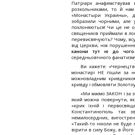
Патріарх анафемствував
розкольниками, то й нам
«Монастыри Украины», д
зобразили чорними, але у
поклоняються! Чи це не о
священиків приймали в лон
перевисвячують? Чому, вс
від Церкви, ніж порушенн
канони тут ні до чого
середньовічного фанатизму.
Ви кажете: «Чернецтво
монастирі НЕ пішли за н
можновладним кривдником 
кривду і обмовляти Золотоу
«Ми маємо ЗАКОН і за 
який можна повернути, як
«крик їхній і первосвящ
Константинополь так з
немилосердних, вигострен
«Такий-то ніколи не буде
вірити в силу Божу, в Його