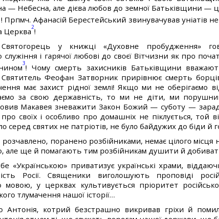
 — Небесна, але дієва любов до земної Батьківщини — ц
1
! Прпмч. Афанасій Берестейський звинувачував уніатів не т
2
а Церква
!
 Святогорець у книжці «Духовне пробудження» гов
служіння і гарячої любові до своєї Вітчизни як про почат
3
янином
! Чому смерть захисників Батьківщини вважаю
. Святитель Феофан Затворник прирівнює смерть борці
ення має захист рідної землі! Якщо ми не оберігаємо в
аємо за свою державність, то ми не діти, ми порушн
словив Макавея зневажити Закон Божий — суботу — зара
про своїх і особливо про домашніх не піклується, той ві
уло серед святих не патріотів, не було байдужих до біди й г
, розчавлено, поранено розбійниками, немає цілого місця 
, але ще й помагають тим розбійникам душити й добивати 
ебе «Українською» приватизує українські храми, віддаюч
ність Росії. Священики виголошують проповіді рос
мовою, у церквах культивується пріоритет російської
ького тлумачення нашої історії…
 Антонія, котрий безстрашно викривав гріхи й помил