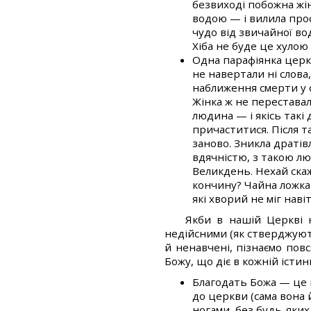
безвиході побожна жі
водою — і вилила про
чудо від звичайної во
Хіба не буде це хулою
Одна парафіянка церкв
не навертали ні слова,
наближення смерти у с
Жінка ж не перестава
людина — і якісь такі
причаститися. Після т
заново. Зникла дратів
вдячністю, з такою лю
Великдень. Нехай скаж
кончину? Чайна ложка
які хворий не міг нав
Якби в нашій Церкві н
недійсними (як стверджують
й ненавчені, пізнаємо пов
Божу, що діє в кожній істин
Благодать Божа — це 
до церкви (сама вона й
ногами, без будь-яких