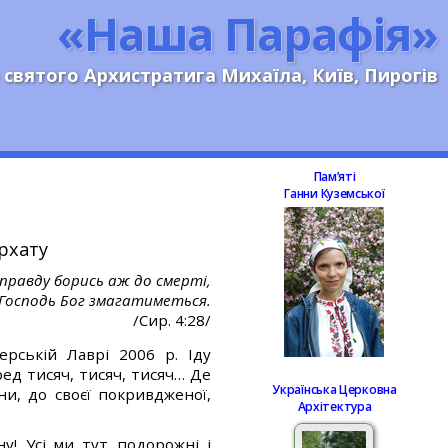
«Наша Парафія»
 святого Архистратига Михаїла, Київ, Пирогів
Памʼяті
Ганни Куземської
рхату
 правду борись аж до смерті,
 Господь Бог змагатиметься.
/Сир. 4:28/
ерській Лаврі 2006 р. Іду
ед тисяч, тисяч, тисяч… Де
Українська Церковна
и, до своєї покривдженої,
Архітектура
у! Усі ми тут подорожні і