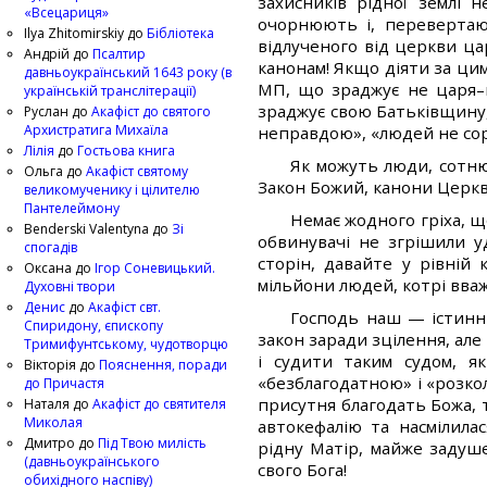
захисників рідної землі
«Всецариця»
очорнюють і, перевертаюч
Ilya Zhitomirskiy
до
Бібліотека
відлученого від церкви ц
Андрій
до
Псалтир
канонам! Якщо діяти за ци
давньоукраїнський 1643 року (в
МП, що зраджує не царя–в
українській транслітерації)
зраджує свою Батьківщину, 
Руслан
до
Акафіст до святого
Архистратига Михаїла
неправдою», «людей не соро
Лілія
до
Гостьова книга
Як можуть люди, сотн
Ольга
до
Акафіст святому
Закон Божий, канони Церкви
великомученику і цілителю
Пантелеймону
Немає жодного гріха, щ
Benderski Valentyna
до
Зі
обвинувачі не згрішили у
спогадів
сторін, давайте у рівній
Оксана
до
Ігор Соневицький.
мільйони людей, котрі вва
Духовні твори
Денис
до
Акафіст свт.
Господь наш — істинн
Спиридону, єпископу
закон заради зцілення, ал
Тримифунтському, чудотворцю
і судити таким судом, як
Вікторія
до
Пояснення, поради
«безблагодатною» і «розко
до Причастя
присутня благодать Божа, т
Наталя
до
Акафіст до святителя
Миколая
автокефалію та насмілила
Дмитро
до
Під Твою милість
рідну Матір, майже задуше
(давньоукраїнського
свого Бога!
обихідного наспіву)