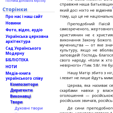
Постійна допомога Херсону
справжня наша Батьківщина
Сторінки
який досі ніхто не відміняв
тому, що це не національн
Про нас і наш сайт
Новини
Преподобний Паїсій
самозреченого, жертовного 
Фото, відео, аудіо
християнин не є христи
Українська церковна
виконання Закону Божого
архітектура
мучеництва — от яке знач
Сад Українського
культуру, якщо не вболів
Модерну
заповідей! Господь благо
БІБЛІОТЕКА
свого народу. «Коли ж хто 
невірного» /Тим. 5:8/. Не б
НОТИ
Нашу Матір збито з ніг
Медіа-книга
і левит не лише йдуть мимо
українського співу
Композитори
Церква, яка називає с
Диригенти
скарбами навіки у влас
оголошення — російською 
Виконавці
російських звичаїв, російс
Твори
Духовні твори
Де сини преподобного