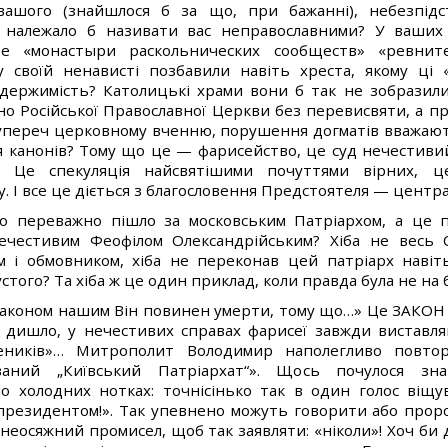
 вашого (знайшлося б за що, при бажанні), небезпі
 належало б називати вас неправославними? У ваших
е «монастыри раскольнических сообществ» «ревните
 своїй ненависті позбавили навіть хреста, якому ці 
держимість? Католицькі храми вони б так не зобразили!
о Російської Православної Церкви без перевисвяти, а п
упереч церковному вченню, порушення догматів вважа
я канонів? Тому що це — фарисейство, це суд нечестиви
. Це спекуляція найсвятішими почуттями вірних, 
 І все це діється з благословення Предстоятеля — центра
 переважно пішло за московським Патріархом, а це пок
ечестивим Феофілом Олександрійським? Хіба не весь С
і обмовником, хіба не переконав цей патріарх навіт
стого? Та хіба ж це один приклад, коли правда була не на б
законом нашим Він повинен умерти, тому що…» Це ЗАКОН 
 дишло, у нечестивих справах фарисеї завжди виставля
еників»… Митрополит Володимир наполегливо повтор
ваний „Київський Патріархат“». Щось почулося зн
о холодних нотках: точнісінько так в один голос віщув
 президентом!». Так упевнено можуть говорити або проро
 неосяжний промисел, щоб так заявляти: «ніколи»! Хоч би