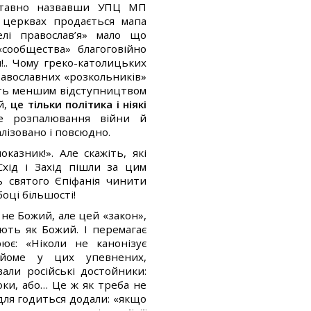
дставно назвавши УПЦ МП
 церквах продається мапа
лі православ’я» мало що
«сообщества» благоговійно
.. Чому греко-католицьких
равославних «розкольників»
ють меншим відступництвом
й,
це тільки політика і ніякі
це розпалювання війни й
лізовано і повсюдно.
азник!». Але скажіть, які
хід і Захід пішли за цим
ь святого Єпіфанія чинити
оці більшості!
не Божий, але цей «закон»,
ють як Божий. І перемагає
ює: «Ніколи не канонізує
айоме у цих упевнених,
али російські достойники:
ки, або… Це ж як треба не
 для годиться додали: «якщо