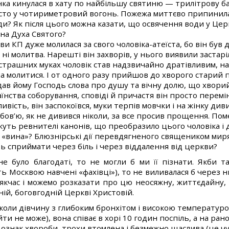
нка кинулася в хату по найбільшу святиню — трилітрову б
сто у чотириметровий вогонь. Пожежа миттєво припинилася
ди? Як після цього можна казати, що освячення води у Цер
 на Духа Святого?
и КП дуже молилася за свого чоловіка-атеїста, бо він бу
 ні молитва. Нарешті він захворів, у нього виявили застаріл
трашних муках чоловік став надзвичайно дратівливим, на 
ла молитися. І от одного разу прийшов до хворого старий
 дав йому Господь слова про душу та вічну долю, що хворий
аїнства соборування, сповіді й причастя він просто перем
ливість, він заспокоївся, муки терпів мовчки і на жінку ди
бов’ю, як не дивився ніколи, за все просив прощення. Поме
уть ревнителі канонів, що преобразило цього чоловіка і 
 «вина»? Блюзнірські дії перевдягненого священиком мир
іть сприймати через біль і через віддалення від церкви?
е було благодаті, то не могли б ми її пізнати. Якби т
 Москвою навчені «фахівці»), то не виливалася б через ни
сякчас і можемо розказати про цю неосяжну, життєдайну, 
ній, боговгодній Церкві Христовій.
коли дівчину з глибоким бронхітом і високою температу
ти не може), вона співає в хорі 10 годин поспіль, а на ран
 ознак хвороби, трохи втомлена і безмежно щаслива (це чу