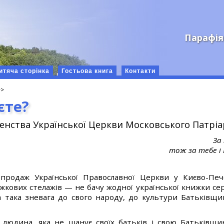
Парафія
итяча сторінка
Гостьова книга
Контакти
єте?
енства Української Церкви Московського Патріа
За
тож за тебе і
-продаж Української Православної Церкви у Києво-Печ
кових стелажів — не бачу жодної української книжки сер
а така зневага до свого народу, до культури Батьківщин
людина, яка не шанує своїх батьків і свою Батьківщин