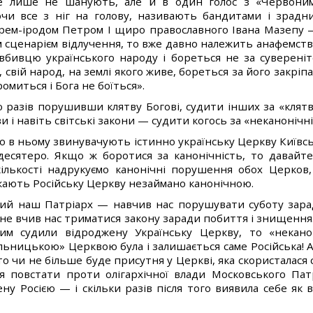
 не лише не шанують, але й в один голос з «Червони
и все з ніг на голову, називають бандитами і зрадн
арем-іродом Петром І щиро православного Івана Мазепу 
м сценарієм відлучення, то вже давно належить анафемст
бивцю українського народу і бореться не за сувереніте
свій народ, на землі якого живе, бореться за його закрі
миться і Бога не боїться».
ю разів порушивши клятву Богові, судити інших за «кл
 і навіть світські закони — судити когось за «неканонічн
о в ньому звинувачують істинно українську Церкву Київсь
десятеро. Якщо ж боротися за канонічність, то давайт
 кількості надрукуємо канонічні порушення обох Церко
жають Російську Церкву незаймано канонічною.
ий наш Патріарх — навчив нас порушувати суботу зара
е не вчив нас триматися закону заради побиття і знищен
им судили відроджену Українську Церкву, то «некано
льницькою» Церквою була і залишається саме Російська! Ал
о чи не більше буде присутня у Церкві, яка скористалася
ся повстати проти олігархічної влади Московського Па
ну Росією — і скільки разів після того виявила себе як в