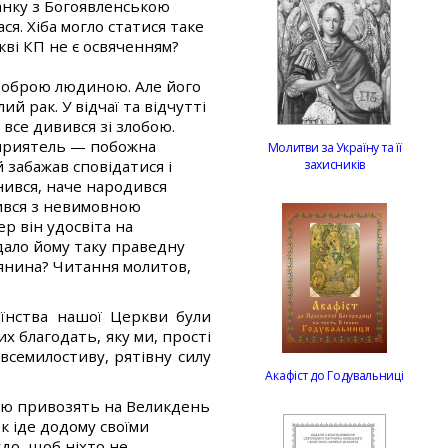
анку з Богоявленською
. Хіба могло статися таке
кві КП не є освяченням?
в доброю людиною. Але його
ий рак. У відчаї та відчутті
все дивився зі злобою.
 приятель — побожна
Молитви за Україну та її
захисників
 забажав сповідатися і
інився, наче народився
вився з невимовною
р він удосвіта на
дало йому таку праведну
янина? Читання молитов,
аїнства нашої Церкви були
х благодать, яку ми, прості
всемилостиву, рятівну силу
Акафіст до Годувальниці
рою привозять на Великдень
ок іде додому своїми
до, щоб ніхто не