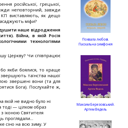
ення російської, грецької,
завжди неповторний, завжди
Ц КП виставляють, як дещо
 насаджують міфи?
 задушити наше відродження
ття). Війна, в якій Росія
Похвала любові.
ологічними технологіями
Пасхальна симфонія
ашу Церкву? Чи співпрацює
бо якби боялися, то краще
о звершують таїнства нашої
илою звершені вони (та для
ятися Бога). Послухайте ж,
а якій не видно було ні
Максим Березовський.
а тоді — цілком образ
Артем Ведель
ж з іконою Святителя
едь проглядали…
хе сіно на всю зиму. У