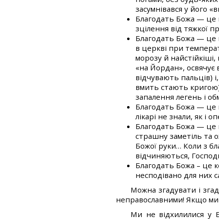
засумнівався у його «в
Благодать Божа — це к
зцілення від тяжкої пр
Благодать Божа — це 
в церкві при температу
морозу й найстійкіші,
«на Йордан», освячує 
відчувають пальців) і
вмить стають кригою), 
запалення легень і о
Благодать Божа — це 
лікарі не знали, як і о
Благодать Божа — це к
страшну заметіль та о
Божої руки… Коли з бл
відчиняються, Господь
Благодать Божа – це 
несподівано для них с
Можна згадувати і згад
неправославними! Якщо ми 
Ми не відхилилися у Б