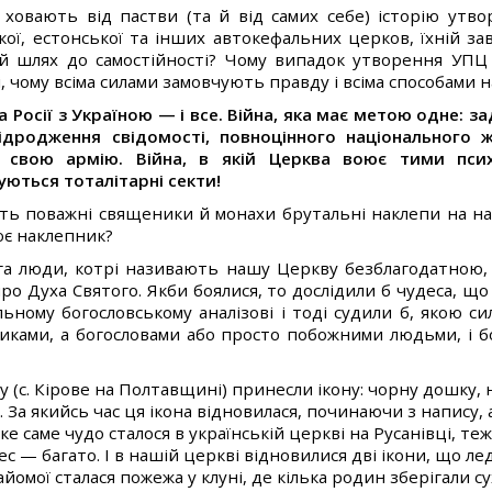
 ховають від пастви (та й від самих себе) історію утвор
ької, естонської та інших автокефальних церков, їхній 
й шлях до самостійності? Чому випадок утворення УП
і, чому всіма силами замовчують правду і всіма способами
на Росії з Україною — і все. Війна, яка має метою одне:
дродження свідомості, повноцінного національного жи
к свою армію. Війна, в якій Церква воює тими псих
ються тоталітарні секти!
ть поважні священики й монахи брутальні наклепи на н
ює наклепник?
га люди, котрі називають нашу Церкву безблагодатною, 
про Духа Святого. Якби боялися, то дослідили б чудеса, щ
льному богословському аналізові і тоді судили б, якою с
иками, а богословами або просто побожними людьми, і бо
у (с. Кірове на Полтавщині) принесли ікону: чорну дошку, н
. За якийсь час ця ікона відновилася, починаючи з напису, 
ке саме чудо сталося в українській церкві на Русанівці, те
с — багато. І в нашій церкві відновилися дві ікони, що л
айомої сталася пожежа у клуні, де кілька родин зберігали су