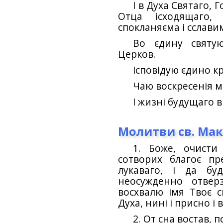
І в Духа Святаго, 
Отца ісходящаго
спокланяєма і сслави
Во єдину святую
Церков.
Ісповідую єдино кр
Чаю воскресенія м
І жизні будущаго ві
Молитви св. Мак
1. Боже, очисти
сотворих благоє п
лукаваго, і да бу
неосужденно отвер
восхвалю імя Твоє с
Духа, нині і присно і в
2. От сна востав,