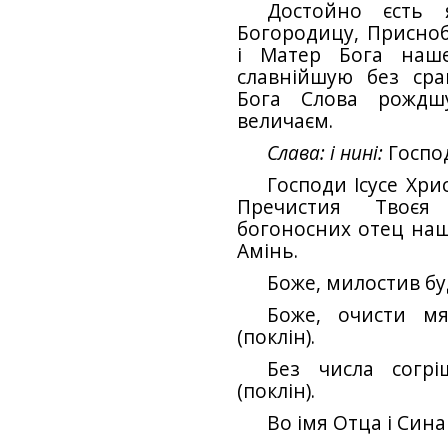
Достойно єсть 
Богородицу, Присно
і Матер Бога наше
славнійшую без срав
Бога Слова рождш
величаєм.
Слава: і нині:
Господ
Господи Ісусе Хри
Пречистия Твоєя
богоносних отец наши
Амінь.
Боже, милостив бу
Боже, очисти м
(поклін).
Без числа согрі
(поклін).
Во імя Отца і Сина 