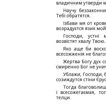
владичним утверди м
Научу беззаконния
Тебі обратятся.
Ізбави мя от кров
возрадуєтся язик мой
Господи, устні 
возвістят хвалу Твою.
Яко аще би восхо
всесожженія не благ
Жертва Богу дух с
смиренно Бог не уни
Ублажи, Господи, б
созиждутся стіни Єру
Тогда благоволиш
і всесожегаємая, т
телци.