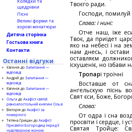
Колядки та
Твоєго ради.
щедрівки
Господи, помилу
Пісні
Великі форми та
Слава: і нині:
хорові мініатюри
Отче наш, іже еси
Дитяча сторінка
Твоє, да приідет царс
Гостьова книга
яко на небесі і на з
Контакти
нам днесь, і остави
оставляєм должнико
Останні відгуки
іскушеніє, но ізбави н
Євгенія
до
Запитання —
відповіді
Тропар
і троїчні
Андрій
до
Запитання —
Воставше от сн
відповіді
Євгенія
до
Запитання —
ангельскую піснь во
відповіді
Свят єси, Боже, Бого
Ольга
до
Акафіст святій
рівноапостольній княгині Ользі
Слава:
Вікторія
до
Акафіст за
От одра і сна воз
померлого
Тетяна Грицан
до
Акафіст
просвіти і сердце, і у
Пресвятої Богородиці перед Її
Святая Тройце: Св
чудотворною іконою