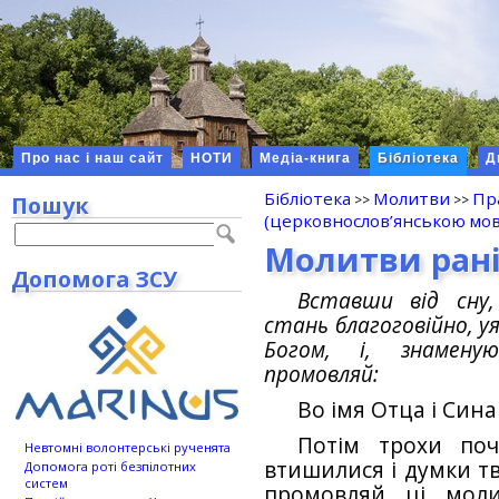
Про нас і наш сайт
НОТИ
Медіа-книга
Бібліотека
Д
Бібліотека
Молитви
Пр
Пошук
(церковнослов’янською мово
Молитви ран
Допомога ЗСУ
Вставши від сну,
стань благоговійно, 
Богом, і, знамену
промовляй:
Во імя Отца і Сина
Потім трохи поч
Невтомні волонтерські рученята
втишилися і думки тв
Допомога роті безпілотних
систем
промовляй ці моли