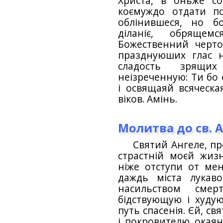
Христа, в оньже со
коємуждо отдати п
облінившеся, но б
діланіє, обряще
Божественний черто
празднуюших глас н
сладость зрящи
неізреченную: Ти бо 
і освящаяй всяческая
віков. Амінь.
Молитва до св. 
Святий Ангеле, пр
страстній моєй жизн
ніже отступи от мен
даждь міста лукав
насильством смерт
бідствующую і худую
путь спасенія. Єй, с
і покровителю окаянн