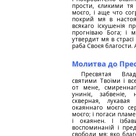
прости, єликими тя
моєго, і аще что со
покрий мя в насто
всякаго іскушенія пр
прогніваю Бога; і 
утвердит мя в страсі
раба Своєя благости. 
Молитва до Прес
Пресвятая Вла
святими Твоїми і в
от мене, смиреннаг
униніє, забвеніе, 
скверная, лукавая
окаяннаго моєго се
моєго; і погаси плам
і окаянен. І ізб
воспоминаній і предп
свободи мя: яко благ