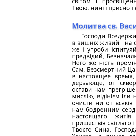
світом і просвіще
Твою, нині і присно і 
Молитва св. Вас
Господи Вседержит
в вишніх живий і на
же і утроби іспитуяй
предвідий, Безначал
Него же ність премін
Сам, Безсмертний Ца
в настоящее время,
дерзающе, от сквер
остави нам прегрішен
мислію, відінієм іли 
очисти ни от всякія 
нам бодренним серд
настоящаго житі
пришествія світлаго 
Твоєго Сина, Господа