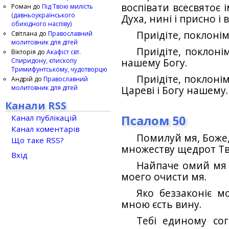
воспівати всесвятоє і
Роман
до
Під Твою милість
(давньоукраїнського
Духа, нині і присно і в
обихідного наспіву)
Приідіте, поклоні
Світлана
до
Православний
молитовник для дітей
Приідіте, поклоні
Вікторія
до
Акафіст свт.
Спиридону, єпископу
нашему Богу.
Тримифунтському, чудотворцю
Приідіте, поклоні
Андрій
до
Православний
молитовник для дітей
Цареві і Богу нашему.
Канали RSS
Канал публікацій
Псалом 50
Канал коментарів
Помилуй мя, Боже,
Що таке RSS?
множеству щедрот Тво
Вхід
Найпаче омий мя о
моего очисти мя.
Яко беззаконіє м
мною єсть вину.
Тебі единому со