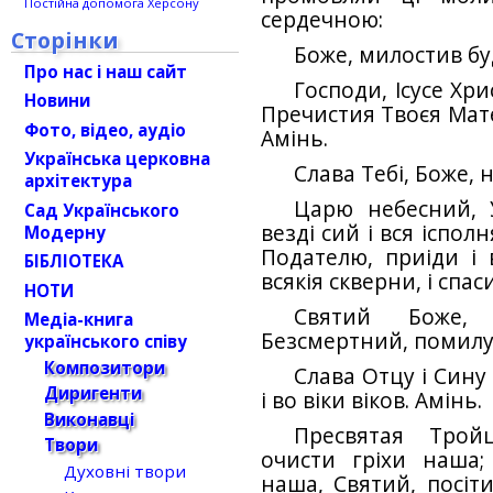
Постійна допомога Херсону
сердечною:
Сторінки
Боже, милостив бу
Про нас і наш сайт
Господи, Ісусе Хр
Новини
Пречистия Твоєя Матер
Фото, відео, аудіо
Амінь.
Українська церковна
Слава Тебі, Боже, н
архітектура
Царю небесний, 
Сад Українського
везді сий і вся іспол
Модерну
Подателю, приіди і 
БІБЛІОТЕКА
всякія скверни, і спас
НОТИ
Святий Боже, 
Медіа-книга
Безсмертний, помил
українського співу
Композитори
Слава Отцу і Сину 
Диригенти
і во віки віков. Амінь.
Виконавці
Пресвятая Трой
Твори
очисти гріхи наша;
Духовні твори
наша, Святий, посіти