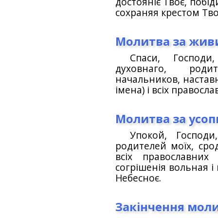
достояніє Твоє, побід
сохраняя крестом Тво
Молитва за жив
Спаси, Господ
духовнаго, роди
начальников, наставн
імена) і всіх правосла
Молитва за усо
Упокой, Господи
родителей моїх, срод
всіх православних
согрішенія вольная і 
Небесноє.
Закінчення мол