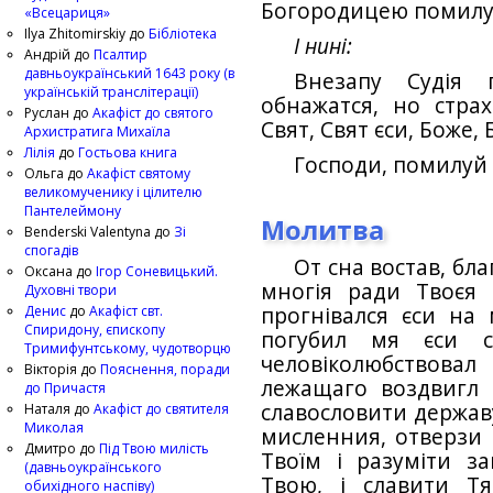
Богородицею помилу
«Всецариця»
Ilya Zhitomirskiy
до
Бібліотека
І нині:
Андрій
до
Псалтир
давньоукраїнський 1643 року (в
Внезапу Судія п
українській транслітерації)
обнажатся, но стра
Руслан
до
Акафіст до святого
Свят, Свят єси, Боже
Архистратига Михаїла
Лілія
до
Гостьова книга
Господи, помилу
Ольга
до
Акафіст святому
великомученику і цілителю
Пантелеймону
Молитва
Benderski Valentyna
до
Зі
спогадів
От сна востав, бл
Оксана
до
Ігор Соневицький.
многія ради Твоєя б
Духовні твори
Денис
до
Акафіст свт.
прогнівался єси на 
Спиридону, єпископу
погубил мя єси с
Тримифунтському, чудотворцю
человіколюбствова
Вікторія
до
Пояснення, поради
лежащаго воздвигл 
до Причастя
славословити державу
Наталя
до
Акафіст до святителя
Миколая
мисленния, отверзи 
Дмитро
до
Під Твою милість
Твоїм і разуміти за
(давньоукраїнського
Твою, і славити Тя 
обихідного наспіву)