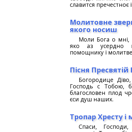
славится пречестноє і
Молитовне зверн
якого носиш
Моли Бога о мні, 
яко аз усердно к
помощнику і молитве
Пісня Пресвятій
Богородице Діво,
Господь с Тобою, б
благословен плод чр
єси душ наших.
Тропар Хресту і 
Спаси, Господи