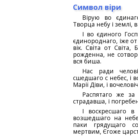
Символ віри
Вірую во єдинаг
Творца небу і землі,
І во єдиного Госп
єдинороднаго, іже от
вік. Світа от Світа,
рожденна, не сотвор
вся биша.
Нас ради челов
сшедшаго с небес, і 
Марії Діви, і вочелові
Распятаго же за 
страдавша, і погребе
І воскресшаго в
возшедшаго на небес
паки грядущаго с
мертвим, Єгоже царст