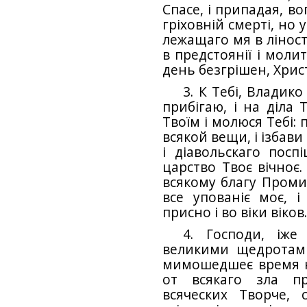
Спасе, і припадая, в
гріховній смерті, но
лежащаго мя в ліності
в предстоянії і молит
день безгрішен, Христ
3. К Тебі, Владико
прибігаю, і на діла
Твоїм і молюся Тебі:
всякой вещи, і ізбави
і діавольскаго поспі
царство Твоє вічноє.
всякому благу Промис
все упованіє моє, і
присно і во віки віков
4. Господи, іже
великими щедротами
мимошедшеє время н
от всякаго зла пр
всяческих Творче,