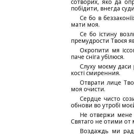
сотворих, яко да опр
побідити, внегда суди
Се бо в беззаконії
мати моя.
Се бо істину возл
премудрости Твоєя яв
Окропити мя іссо
паче сніга убілюся.
Слуху моєму даси 
кості смиренния.
Отврати лице Твоє
моя очисти.
Сердце чисто сози
обнови во утробі моє
Не отвержи мене 
Святаго не отими от 
Воздаждь ми радо