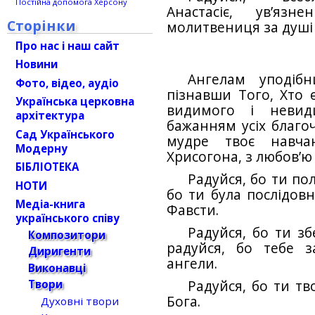
Постійна допомога Херсону
Анастасіє, ув’язн
Сторінки
молитвениця за душі 
Про нас і наш сайт
Новини
Ангелам уподіб
Фото, відео, аудіо
пізнавши Того, Хто 
Українська церковна
видимого і невид
архітектура
бажанням усіх благо
Сад Українського
мудре твоє навча
Модерну
Хрисогона, з любов’ю
БІБЛІОТЕКА
Радуйся, бо ти по
НОТИ
бо ти була послідовн
Медіа-книга
Фавсти.
українського співу
Радуйся, бо ти зб
Композитори
радуйся, бо тебе 
Диригенти
ангели.
Виконавці
Радуйся, бо ти т
Твори
Бога.
Духовні твори