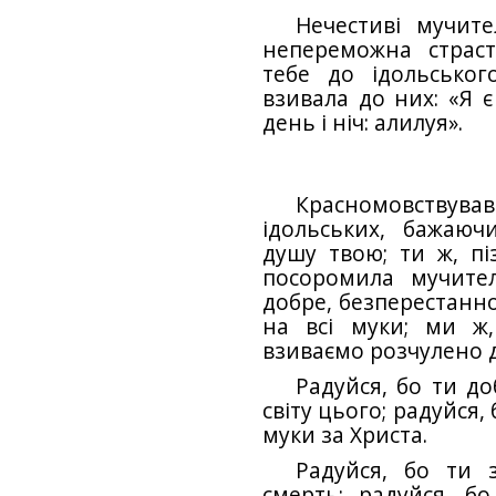
Нечестиві мучите
непереможна страс
тебе до ідольськог
взивала до них: «Я є
день і ніч: алилуя».
Красномовствува
ідольських, бажаюч
душу твою; ти ж, пі
посоромила мучите
добре, безперестанно
на всі муки; ми ж,
взиваємо розчулено д
Радуйся, бо ти до
світу цього; радуйся,
муки за Христа.
Радуйся, бо ти 
смерть; радуйся, бо