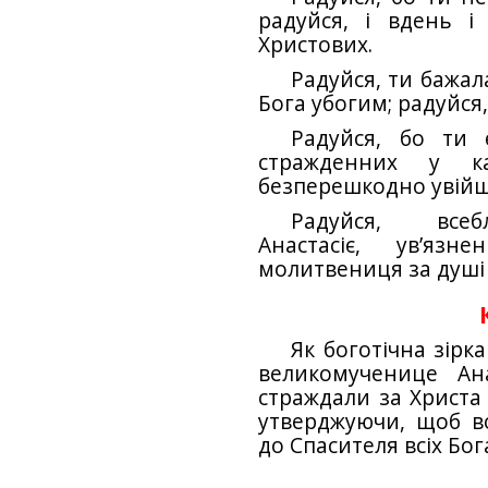
радуйся, і вдень і
Христових.
Радуйся, ти бажал
Бога убогим; радуйся,
Радуйся, бо ти 
стражденних у к
безперешкодно увійш
Радуйся, всеб
Анастасіє, ув’язн
молитвениця за душі 
Як боготічна зірка
великомученице Ана
страждали за Христа у
утверджуючи, щоб в
до Спасителя всіх Бог