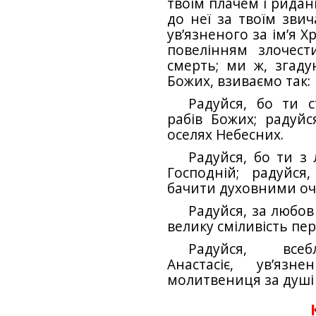
твоїм плачем і рида
до неї за твоїм зви
ув’язненого за ім’я Х
повелінням злочест
смерть; ми ж, згаду
Божих, взиваємо так:
Радуйся, бо ти 
рабів Божих; радуйс
оселях Небесних.
Радуйся, бо ти з 
Господній; радуйс
бачити духовними оч
Радуйся, за любов
велику сміливість пе
Радуйся, всеб
Анастасіє, ув’язн
молитвениця за душі 