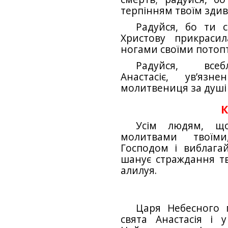
терпінням твоїм здив
Радуйся, бо ти 
Христову прикраси
ногами своїми потопт
Радуйся, всеб
Анастасіє, ув’язн
молитвениця за душі 
К
Усім людям, що
молитвами твоїми
Господом і виблагай
шанує страждання тв
алилуя.
Царя Небесного 
свята Анастасія і 