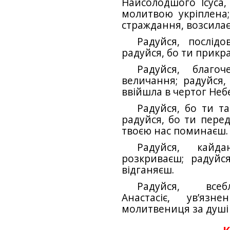
Найсолодшого Ісуса,
молитвою укріплена;
страждання, возсилаєм
Радуйся, послід
радуйся, бо ти прик
Радуйся, благо
величання; радуйся,
ввійшла в чертог Неб
Радуйся, бо ти т
радуйся, бо ти пер
твоєю нас поминаєш.
Радуйся, кайд
розкриваєш; радуйс
відганяєш.
Радуйся, всеб
Анастасіє, ув’язн
молитвениця за душі 