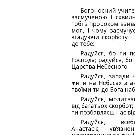
Богоносний учител
засмученою і схвил
тобі з пророком взив
моя, і чому засмучу
згадуючи скорботу і 
до тебе:
Радуйся, бо ти п
Господа; радуйся, бо
Царства Небесного.
Радуйся, заради 
жити на Небесах з а
твоїми ти до Бога на
Радуйся, молитв
від багатьох скорбот
ти позбавляєш нас від
Радуйся, всеб
Анастасіє, ув’язн