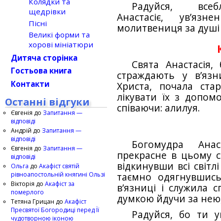
Колядки та
Радуйся, всеб
щедрівки
Анастасіє, ув’язн
Пісні
молитвениця за душі 
Великі форми та
хорові мініатюри
Дитяча сторінка
Свята Анастасія,
Гостьова книга
страждають у в’язн
Контакти
Христа, почала ста
лікувати їх з допом
Останні відгуки
співаючи: алилуя.
Євгенія
до
Запитання —
відповіді
Андрій
до
Запитання —
відповіді
Богомудра Анас
Євгенія
до
Запитання —
прекрасне в цьому св
відповіді
відкинувши всі світл
Ольга
до
Акафіст святій
рівноапостольній княгині Ользі
таємно одягнувшись
Вікторія
до
Акафіст за
в’язниці і служила 
померлого
думкою йдучи за нею,
Тетяна Грицан
до
Акафіст
Пресвятої Богородиці перед Її
Радуйся, бо ти у
чудотворною іконою