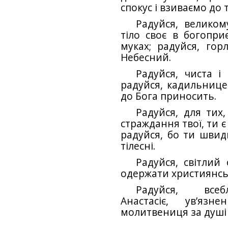
спокус і взиваємо до 
Радуйся, велико
тіло своє в богопри
муках; радуйся, гор
Небесний.
Радуйся, чиста і
радуйся, кадильнице
до Бога приносить.
Радуйся, для тих
страждання твої, ти 
радуйся, бо ти швид
тілесні.
Радуйся, світлий 
одержати християнсь
Радуйся, всеб
Анастасіє, ув’язн
молитвениця за душі 