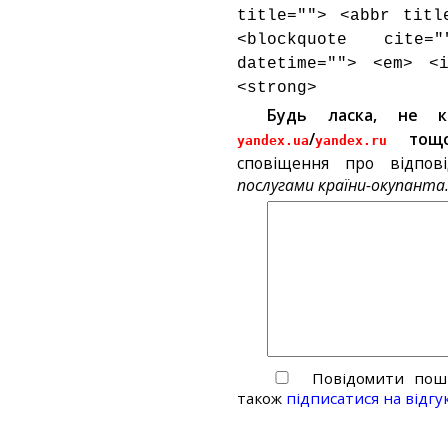
title=""> <abbr titl
<blockquote cite
datetime=""> <em> <
<strong>
Будь ласка, не 
/
тощ
yandex.ua
yandex.ru
сповіщення про відпов
послугами країни-окупанта
Повідомити пошт
також
підписатися на відгу