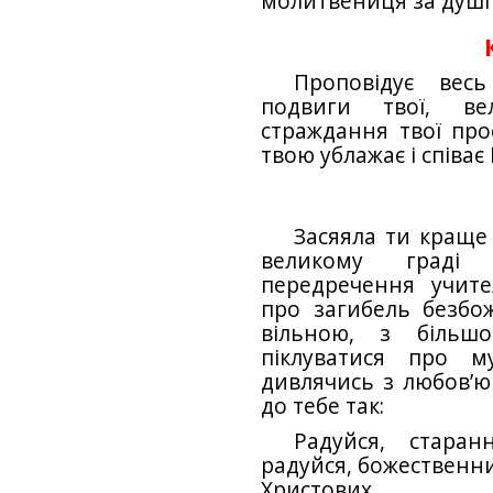
молитвениця за душі 
Проповідує весь
подвиги твої, вел
страждання твої про
твою ублажає і співає 
Засяяла ти краще
великому граді 
передречення учите
про загибель безбож
вільною, з більш
піклуватися про м
дивлячись з любов’ю
до тебе так:
Радуйся, старан
радуйся, божественни
Христових.