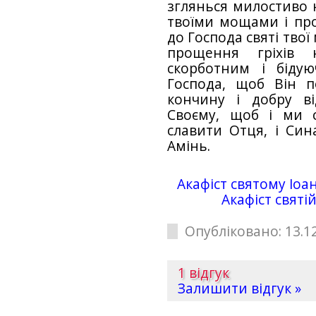
зглянься милостиво 
твоїми мощами і про
до Господа святі твої
прощення гріхів 
скорботним і біду
Господа, щоб Він п
кончину і добру в
Своєму, щоб і ми 
славити Отця, і Сина
Амінь.
Акафіст святому Іоа
Акафіст святі
Опубліковано: 13.12
1 відгук
Залишити відгук »