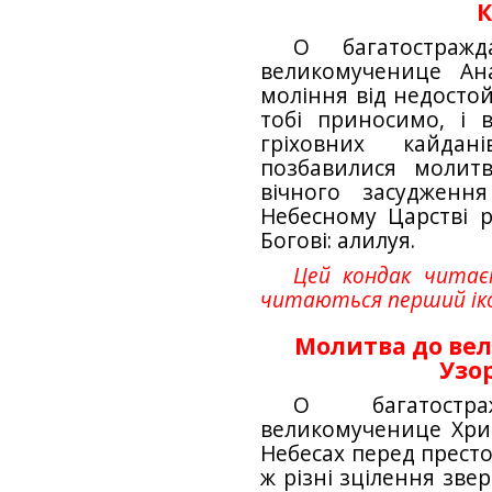
К
О багатостраж
великомученице Ан
моління від недостой
тобі приносимо, і 
гріховних кайда
позбавилися молит
вічного засудженн
Небесному Царстві р
Богові: алилуя.
Цей кондак читаєт
читаються перший іко
Молитва до вел
Узо
О багатостр
великомученице Хрис
Небесах перед престо
ж різні зцілення зве