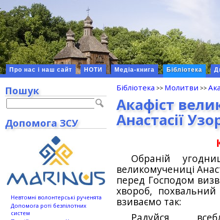
Про нас і наш сайт
НОТИ
Медіа-книга
Бібліотека
Д
Бібліотека
Молитви
Ака
Пошук
Акафіст вели
Анастасії Уз
Допомога ЗСУ
Обраній угодниц
великомучениці Анаст
перед Господом визво
хвороб, похвальний
Невтомні волонтерські рученята
взиваємо так:
Допомога роті безпілотних
систем
Радуйся, всеб