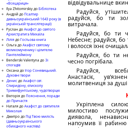
відвідувальнице вкин
«Всецариця»
Ilya Zhitomirskiy
до
Бібліотека
Радуйся, утішите
Андрій
до
Псалтир
радуйся, бо ти зо
давньоукраїнський 1643 року (в
витрачала.
українській транслітерації)
Руслан
до
Акафіст до святого
Радуйся, бо ти 
Архистратига Михаїла
Небесне; радуйся, бо
Лілія
до
Гостьова книга
і волосся їхнє очищал
Ольга
до
Акафіст святому
великомученику і цілителю
Радуйся, бо ти не
Пантелеймону
Benderski Valentyna
до
Зі
чесно погрібала.
спогадів
Радуйся, всеб
Оксана
до
Ігор Соневицький.
Духовні твори
Анастасіє, ув’язн
Денис
до
Акафіст свт.
молитвениця за душі 
Спиридону, єпископу
Тримифунтському, чудотворцю
Вікторія
до
Пояснення, поради
до Причастя
Укріплена сило
Наталя
до
Акафіст до святителя
милостиво послуж
Миколая
диявола, ненависн
Дмитро
до
Під Твою милість
(давньоукраїнського
напоумив її рабиню
обихідного наспіву)