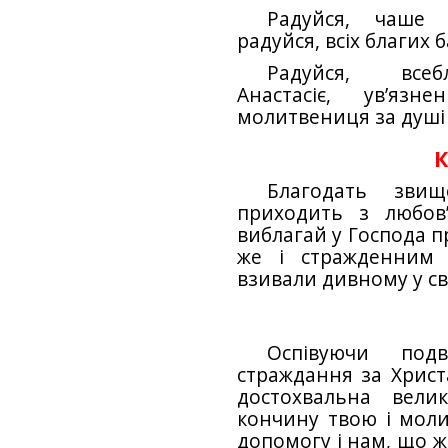
Радуйся, чаше 
радуйся, всіх благих
Радуйся, всеб
Анастасіє, ув’язн
молитвениця за душі 
К
Благодать зви
приходить з любов
виблагай у Господа п
же і стражденним 
взивали дивному у св
Оспівуючи подв
страждання за Христ
достохвальна вели
кончину твою і моли
допомогу і нам, що ж