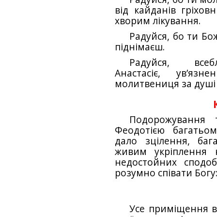
від кайданів гріхов
хворим лікування.
Радуйся, бо ти Б
піднімаєш.
Радуйся, всеб
Анастасіє, ув’язн
молитвениця за душі 
Подорожування 
Феодотією багатьо
дало зцілення, ба
живим укріплення 
недостойних сподоб
розумно співати Богу:
Усе приміщення в