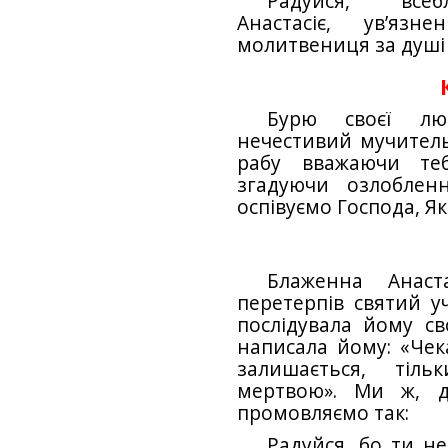
Радуйся, всеб
Анастасіє, ув’язн
молитвениця за душі 
Бурю своєї лю
нечестивий мучитель,
рабу вважаючи теб
згадуючи озлоблен
оспівуємо Господа, Як
Блаженна Анаст
перетерпів святий уч
послідувала йому с
написала йому: «Чека
залишається, тіль
мертвою». Ми ж, д
промовляємо так:
Радуйся, бо ти не