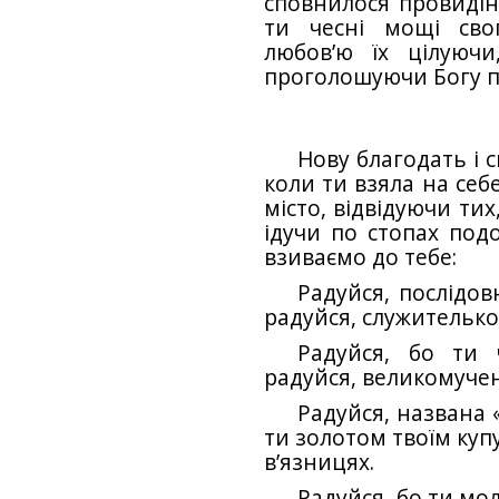
сповнилося провиді
ти чесні мощі свог
любов’ю їх цілуючи
проголошуючи Богу пі
Нову благодать і 
коли ти взяла на себ
місто, відвідуючи тих
ідучи по стопах под
взиваємо до тебе:
Радуйся, послідо
радуйся, служителько
Радуйся, бо ти 
радуйся, великомуче
Радуйся, названа 
ти золотом твоїм куп
в’язницях.
Радуйся, бо ти мо