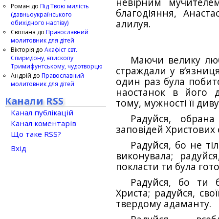
невірним мучителе
Роман
до
Під Твою милість
благодіяння, Анаста
(давньоукраїнського
алилуя.
обихідного наспіву)
Світлана
до
Православний
молитовник для дітей
Вікторія
до
Акафіст свт.
Спиридону, єпископу
Маючи велику люб
Тримифунтському, чудотворцю
страждали у в’язницях
Андрій
до
Православний
один раз була побит
молитовник для дітей
наостанок в його д
Канали RSS
тому, мужності її див
Канал публікацій
Радуйся, обрана
Канал коментарів
заповідей Христових
Що таке RSS?
Радуйся, бо не ті
Вхід
виконувала; радуйся
покласти ти була гото
Радуйся, бо ти 
Христа; радуйся, сво
твердому адаманту.