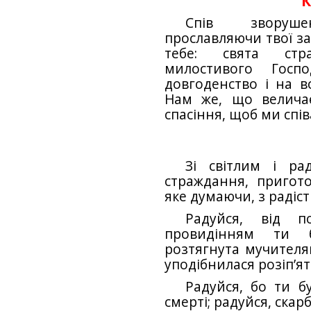
К
Спів зворуш
прославляючи твої за
тебе: свята стр
милостивого Госп
довгоденство і на в
Нам же, що велича
спасіння, щоб ми спів
Зі світлим і р
страждання, пригот
яке думаючи, з радіс
Радуйся, від 
провидінням ти б
розтягнута мучителя
уподібнилася розіп’я
Радуйся, бо ти б
смерті; радуйся, ска