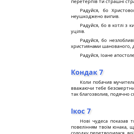
перетерпів ти страшні стр
Радуйся, бо Христов
неушкоджено випив.
Радуйся, бо в котлі з 
уцілів.
Радуйся, бо незлоблив
християнами шанованого, д
Радуйся, Іоане апостоле
Кондак 7
Коли побачив мучитель
вважаючи тебе безсмертним
так благозволив, подячно сп
Ікос 7
Нові чудеса показав т
повелінням твоїм юнака, щ
солодку перетворилася, воїн