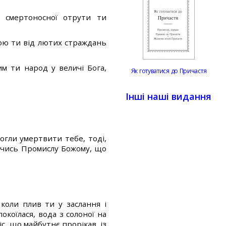
у смертоносної отрути ти
вою ти від лютих страждань
им ти народ у величі Бога,
Як готуватися до Причастя
Інші наші видання
огли умертвити тебе, тоді,
яючись Промислу Божому, що
коли плив ти у заслання і
коїлася, вода з солоної на
іс, що майбутнє прорікав, із