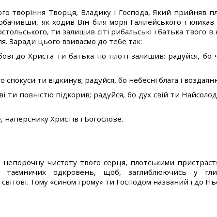
ого творіння Творця, Владику і Господа, Який прийняв пл
обачивши, як ходив Він біля моря Галілейського і кликав 
стольського, ти залишив сіті рибальські і батька твого в к
ля. Заради цього взиваємо до тебе так:
бові до Христа ти батька по плоті залишив; радуйся, бо
ого спокуси ти відкинув; радуйся, бо небесні блага і воздая
ові ти повністю підкорив; радуйся, бо дух свій ти Найсол
, наперснику Христів і Богослове.
 непорочну чистоту твого серця, плотськими пристраст
 таємничих одкровень, щоб, заглиблюючись у глиб
світові. Тому «сином грому» ти Господом названий і до Ньо