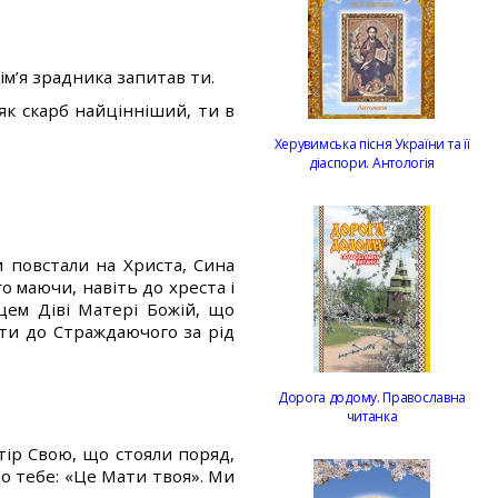
ім’я зрадника запитав ти.
 як скарб найцінніший, ти в
Херувимська пісня України та її
діаспори. Антологія
и повстали на Христа, Сина
го маючи, навіть до хреста і
рцем Діві Матері Божій, що
ти до Страждаючого за рід
Дорога додому. Православна
читанка
тір Свою, що стояли поряд,
до тебе: «Це Мати твоя». Ми