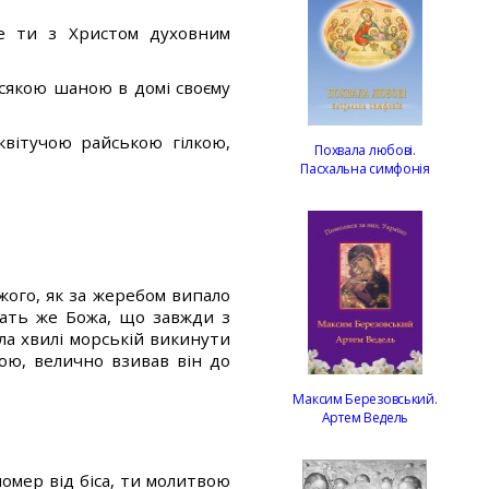
це ти з Христом духовним
 усякою шаною в домі своєму
 квітучою райською гілкою,
Похвала любові.
Пасхальна симфонія
жого, як за жеребом випало
дать же Божа, що завжди з
ла хвилі морській викинути
ою, велично взивав він до
Максим Березовський.
Артем Ведель
омер від біса, ти молитвою