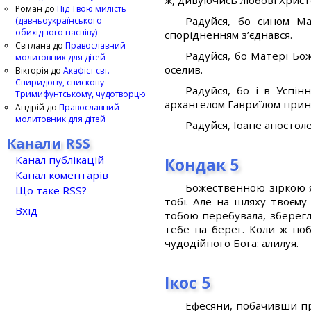
ж, дивуючись любові Христо
Роман
до
Під Твою милість
Радуйся, бо сином Ма
(давньоукраїнського
обихідного наспіву)
спорідненням з’єднався.
Світлана
до
Православний
Радуйся, бо Матері Бож
молитовник для дітей
оселив.
Вікторія
до
Акафіст свт.
Спиридону, єпископу
Радуйся, бо і в Успін
Тримифунтському, чудотворцю
архангелом Гавриїлом прин
Андрій
до
Православний
молитовник для дітей
Радуйся, Іоане апостоле
Канали RSS
Канал публікацій
Кондак 5
Канал коментарів
Божественною зіркою я
Що таке RSS?
тобі. Але на шляху твоєм
Вхід
тобою перебувала, зберегл
тебе на берег. Коли ж по
чудодійного Бога: алилуя.
Ікос 5
Ефесяни, побачивши пр