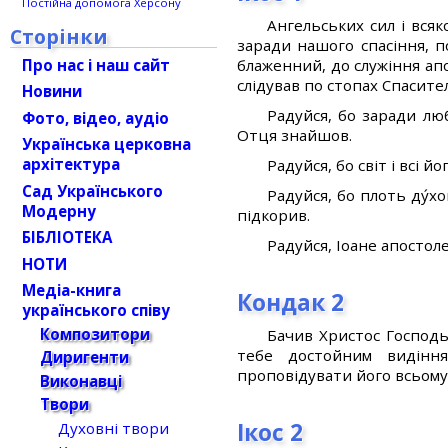
Постійна допомога Херсону
Ангельських сил і всяк
Сторінки
заради нашого спасіння, п
Про нас і наш сайт
блаженний, до служіння апо
слідував по стопах Спасите
Новини
Радуйся, бо заради лю
Фото, відео, аудіо
Отця знайшов.
Українська церковна
архітектура
Радуйся, бо світ і всі й
Сад Українського
Радуйся, бо плоть ду́х
Модерну
підкорив.
БІБЛІОТЕКА
Радуйся, Іоане апостоле
НОТИ
Медіа-книга
Кондак 2
українського співу
Композитори
Бачив Христос Господь
тебе достойним видіння
Диригенти
проповідувати його всьому 
Виконавці
Твори
Ікос 2
Духовні твори