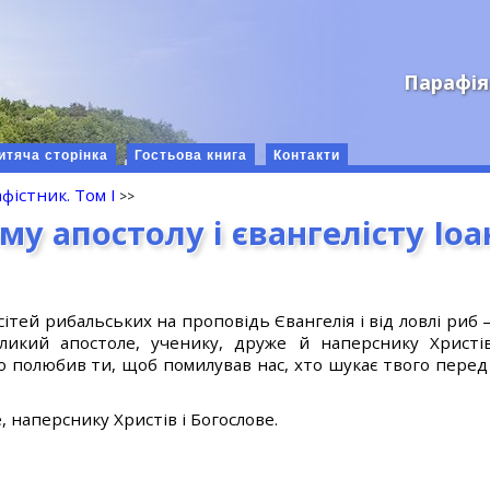
Парафія
итяча сторінка
Гостьова книга
Контакти
фістник. Том І
му апостолу і євангелісту Іо
ітей рибальських на проповідь Євангелія і від ловлі риб
еликий апостоле, ученику, друже й наперснику Христі
 полюбив ти, щоб помилував нас, хто шукає твого перед
, наперснику Христів і Богослове.