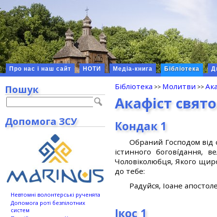
Про нас і наш сайт
НОТИ
Медіа-книга
Бібліотека
Д
Бібліотека
Молитви
Ака
Пошук
Акафіст свято
Допомога ЗСУ
Кондак 1
Обраний Господом від с
істинного боговíдання, в
Чоловіколюбця, Якого щиро
до тебе:
Радуйся, Іоане апостоле
Невтомні волонтерські рученята
Допомога роті безпілотних
Ікос 1
систем