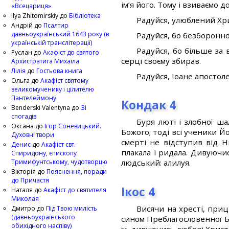
ім’я його. Тому і взиваємо д
«Всецариця»
Ilya Zhitomirskiy
до
Бібліотека
Радуйся, улюблений Хри
Андрій
до
Псалтир
давньоукраїнський 1643 року (в
Радуйся, бо безборонно 
українській транслітерації)
Радуйся, бо більше за 
Руслан
до
Акафіст до святого
серці своєму збирав.
Архистратига Михаїла
Лілія
до
Гостьова книга
Радуйся, Іоане апостоле
Ольга
до
Акафіст святому
великомученику і цілителю
Пантелеймону
Кондак 4
Benderski Valentyna
до
Зі
спогадів
Буря люті і злобної ш
Оксана
до
Ігор Соневицький.
Божого; тоді всі ученики Йо
Духовні твори
смерті не відступив від Н
Денис
до
Акафіст свт.
плакала і ридала. Дивуюч
Спиридону, єпископу
Тримифунтському, чудотворцю
людський: алилуя.
Вікторія
до
Пояснення, поради
до Причастя
Ікос 4
Наталя
до
Акафіст до святителя
Миколая
Висячи на хресті, приц
Дмитро
до
Під Твою милість
(давньоукраїнського
сином Преблагословенної Бо
обихідного наспіву)