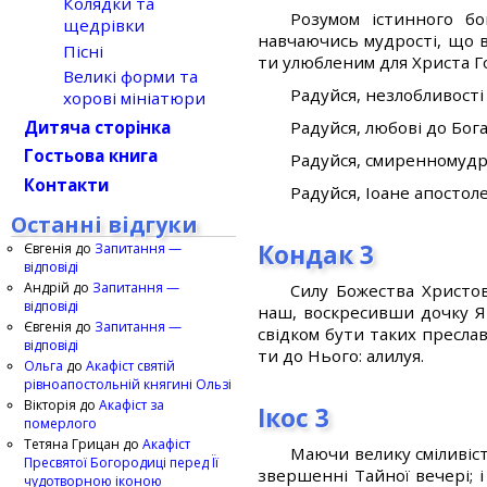
Колядки та
Розумом істинного бо
щедрівки
навчаючись мудрості, що в
Пісні
ти улюбленим для Христа Го
Великі форми та
Радуйся, незлобливості 
хорові мініатюри
Радуйся, любові до Бога
Дитяча сторінка
Гостьова книга
Радуйся, смиренномудро
Контакти
Радуйся, Іоане апостоле
Останні відгуки
Кондак 3
Євгенія
до
Запитання —
відповіді
Андрій
до
Запитання —
Силу Божества Христов
відповіді
наш, воскресивши дочку Я
Євгенія
до
Запитання —
свідком бути таких пресла
відповіді
ти до Нього: алилуя.
Ольга
до
Акафіст святій
рівноапостольній княгині Ользі
Вікторія
до
Акафіст за
Ікос 3
померлого
Тетяна Грицан
до
Акафіст
Маючи велику сміливіс
Пресвятої Богородиці перед Її
звершенні Тайної вечері; 
чудотворною іконою