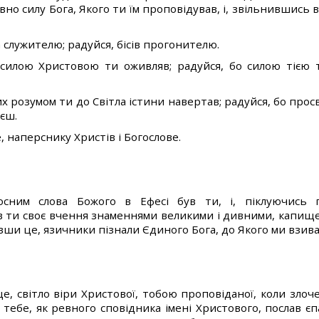
вно силу Бога, Якого ти їм проповідував, і, звільнившись в
а служителю; радуйся, бісів прогонителю.
 силою Христовою ти оживляв; радуйся, бо силою тією 
их розумом ти до Світла істини навертав; радуйся, бо пр
єш.
, наперснику Христів і Богослове.
осним слова Божого в Ефесі був ти, і, піклуючись 
ав ти своє вчення знаменнями великими і дивними, капищ
ши це, язичники пізнали Єдиного Бога, до Якого ми взиває
нце, світло віри Христової, тобою проповіданої, коли зл
і тебе, як ревного сповідника імені Христового, послав єп