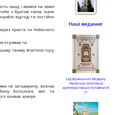
оть нашу і явився на землі
тебе з братом твоїм, Іоане
ораблі; відтоді ти постійно
Наші видання:
 через Христа ти Небесного
ння отримав ти.
одшому твоєму Вчителю Ісусу
Сад Українського Модерну.
Українська стилістика в
ями не затьмарену, визнав
архітектурі першої половини ХХ
ину богослов’я, зміг ти
ст.
го взивав: алилуя.