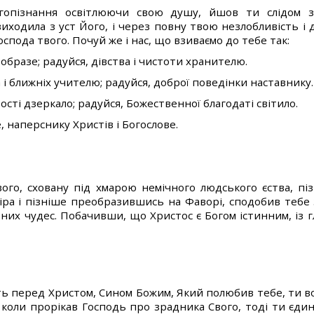
гопізнання освітлюючи свою душу, йшов ти слідом з
иходила з уст Його, і через повну твою незлобливість і 
спода твого. Почуй же і нас, що взиваємо до тебе так:
образе; радуйся, дівства і чистоти хранителю.
 і ближніх учителю; радуйся, доброї поведінки наставнику.
сті дзеркало; радуйся, Божественної благодаті світило.
, наперснику Христів і Богослове.
ого, сховану під хмарою немічного людського єства, пі
іра і пізніше преобразившись на Фаворі, сподобив тебе
вних чудес. Побачивши, що Христос є Богом істинним, із 
ть перед Христом, Сином Божим, Який полюбив тебе, ти в
і коли прорікав Господь про зрадника Свого, тоді ти єди