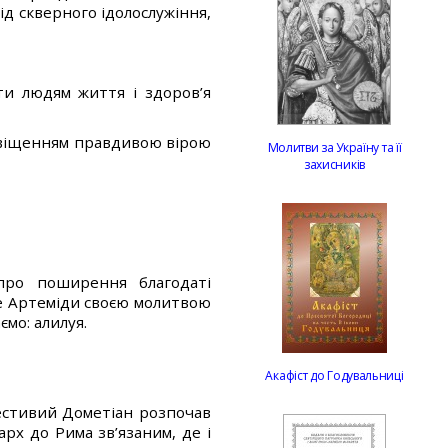
ід скверного ідолослужіння,
ти людям життя і здоров’я
освіщенням правдивою вірою
Молитви за Україну та її
захисників
про поширення благодаті
е Артеміди своєю молитвою
мо: алилуя.
Акафіст до Годувальниці
очестивий Дометіан розпочав
арх до Рима зв’язаним, де і