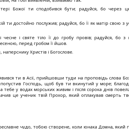
вій, на тобі виявленій, взиваємо так:
тері Божої ти сподобився бути; радуйся, бо через 
ій ти достойно послужив; радуйся, бо Її як матір свою з
ні чесне і святе тіло Її до гробу провів; радуйся, бо з
есеною, перед гробом Її йшов.
, наперснику Христів і Богослове.
вився ти в Асії, прийшовши туди на проповідь слова Бо
у попустив Господь, щоб був ти вкинутий у море; благо
а тебе у водах морських живим і після сорока днів повелі
бачив це ученик твій Прохор, який оплакував смерть тв
еславне чудо, тобою створене, коли юнака Домна, який п