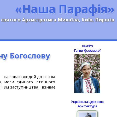
«Наша Парафія»
 святого Архистратига Михаїла, Київ, Пирогів
Памʼяті
Ганни Куземської
ану Богослову
 — на ловлю людей до світла
в, моли єдиного істинного
 Ним заступництва і взиває
Українська Церковна
Архітектура