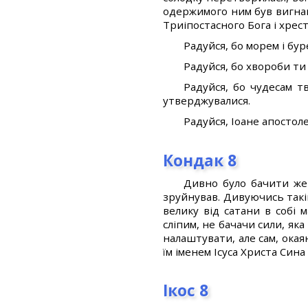
одержимого ним був вигнан
Триіпостасного Бога і хрес
Радуйся, бо морем і бур
Радуйся, бо хвороби ти 
Радуйся, бо чудесам тв
утверджувалися.
Радуйся, Іоане апостоле
Кондак 8
Дивно було бачити жер
зруйнував. Дивуючись такі
велику від сатани в собі 
сліпим, не бачачи сили, як
налаштувати, але сам, окая
їм іменем Ісуса Христа Сина
Ікос 8