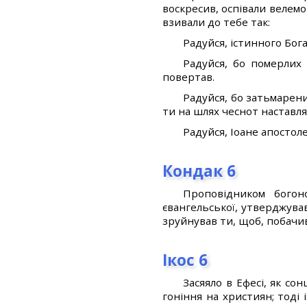
воскресив, оспівали велемо
взивали до тебе так:
Радуйся, істинного Бог
Радуйся, бо померлих
повертав.
Радуйся, бо затьмарен
ти на шлях чеснот наставля
Радуйся, Іоане апостоле
Кондак 6
Проповідником богон
євангельської, утверджув
зруйнував ти, щоб, побачив
Ікос 6
Засяяло в Ефесі, як со
гоніння на християн; тоді 