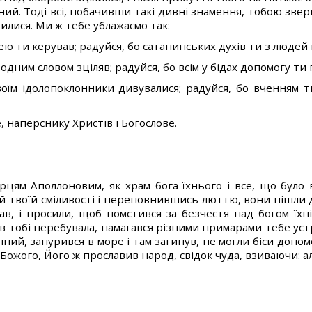
ий. Тоді всі, побачивши такі дивні знамення, тобою зве
тилися. Ми ж тебе ублажаємо так:
ею ти керував; радуйся, бо сатанинських духів ти з людей 
одним словом зціляв; радуйся, бо всім у бідах допомогу ти
оїм ідолопоклонники дивувалися; радуйся, бо вченням тво
, наперснику Христів і Богослове.
цям Аполлоновим, як храм бога їхнього і все, що було 
й твоїй сміливості і переповнившись люттю, вони пішли д
мав, і просили, щоб помстився за безчестя над богом їхн
а в тобі перебувала, намагався різними примарами тебе у
нний, занурився в море і там загинув, не могли біси допо
 Божого, Його ж прославив народ, свідок чуда, взиваючи: а