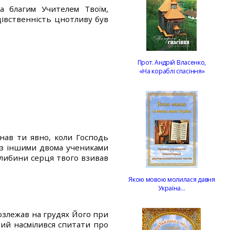
а благим Учителем Твоїм,
дівственність цнотливу був
Прот. Андрій Власенко,
«На кораблі спасіння»
знав ти явно, коли Господь
 з іншими двома учениками
глибини серця твого взивав
Якою мовою молилася давня
Україна…
озлежав на грудях Його при
ний насмілився спитати про