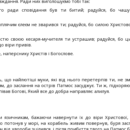
аждання. Ради них виголошуємо тобі так:
ого ради сповідання був ти битий; радуйся, бо чаш
киплячим єлеєм не зварився ти; радуйся, бо силою Христо
істю своєю кесаря-мучителя ти устрашив; радуйся, бо ц
о віри привів.
, наперснику Христів і Богослове.
, що найлютіші муки, які від нього перетерпів ти, не зм
, до заслання на острів Патмос засуджує. Ти ж, підкор
івав Богові, Який все до добра направляє: алилуя.
и язичникам, бажаючи навернути їх до віри Христової, 
о потонув у морі, на корабель живим повернув, буря заспо
 від хвороби зцілився, і після прибуття твого на Патмос б