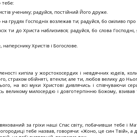
о тебе:
стів ученику; радуйся, постійний Його друже.
на грудях Господніх возлежав ти; радуйся, бо сміливо про 
всіх ти до Христа наблизився; радуйся, бо слова Господні,
, наперснику Христів і Богослове.
аленості кипіла у жорстокосердих і невдячних юдеїв, кол
го, страхом обійняті, втекли; але ти, любов велику до Ньо
ього, на всі муки Христові дивлячись і співчуваючи се
ись великому милосердю і довготерпінню Божому, взивав 
вяхований за гріхи наші Спас світу, побачивши тебе і Ма
городиці тебе назвав, говорячи: «Жоно, це син Твій», а 