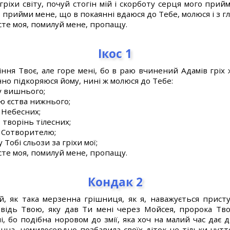
ріхи світу, почуй стогін мій і скорботу серця мого прий
і, прийми мене, що в покаянні вдаюся до Тебе, молюся і з 
сте моя, помилуй мене, пропащу.
Ікос 1
ння Твоє, але горе мені, бо в раю вчинений Адамів гріх жи
но підкоряюся йому, нині ж молюся до Тебе:
у вишнього;
ю єства нижнього;
 Небесних;
творінь тілесних;
у Сотворителю;
обі сльози за гріхи мої;
сте моя, помилуй мене, пропащу.
Кондак 2
й, як така мерзенна грішниця, як я, наважується прис
відь Твою, яку дав Ти мені через Мойсея, пророка Тво
, бо подібна норовом до змії, яка хоч на малий час дає д
янна, немилосердно позбавила своїх діток не тільки чутт