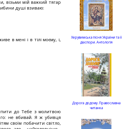
ми, візьми мій важкий тягар
глибини душі взиваю:
Херувимська пісня України та її
ве в мені і в тілі моєму, і,
діаспори. Антологія
Дорога додому. Православна
читанка
тупити до Тебе з молитвою
го: не вбивай. Я ж убивця
ітям своїм побачити світло,
євого, але – найголовніше ‑