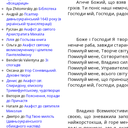
Агнче Божий, що взяв г
«Всецариця»
гріхів. Ти поніс наші немоч
Ilya Zhitomirskiy
до
Бібліотека
Господи мій, Господи, радо
Андрій
до
Псалтир
давньоукраїнський 1643 року (в
українській транслітерації)
Руслан
до
Акафіст до святого
Архистратига Михаїла
Боже і Господи! Я творі
Лілія
до
Гостьова книга
неначе раба, завжди старан
Ольга
до
Акафіст святому
великомученику і цілителю
Помилуй мене, Творче світ
Пантелеймону
Помилуй мене, Сотворител
Benderski Valentyna
до
Зі
Помилуй мене, Владико сил
спогадів
Помилуй мене, Управителю 
Оксана
до
Ігор Соневицький.
Помилуй мене, всього світ
Духовні твори
Помилуй мене, що приношу Т
Денис
до
Акафіст свт.
Господи мій, Господи, радо
Спиридону, єпископу
Тримифунтському, чудотворцю
Вікторія
до
Пояснення, поради
до Причастя
Наталя
до
Акафіст до святителя
Владико Всемилостиви
Миколая
своєю, що зневажила запо
Дмитро
до
Під Твою милість
(давньоукраїнського
найжорстокіша, й горе мені
обихідного наспіву)
тоді ж пожирає, але я, ока