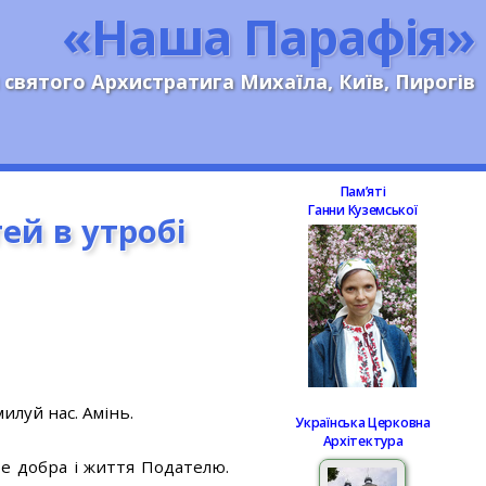
«Наша Парафія»
 святого Архистратига Михаїла, Київ, Пирогів
Памʼяті
Ганни Куземської
ей в утробі
илуй нас. Амінь.
Українська Церковна
Архітектура
е добра і життя Подателю.