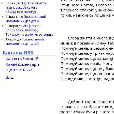
Роман
до
Під Твою милість
істинного Світла, Господа
(давньоукраїнського
тілесного спокою уникаючи
обихідного наспіву)
гріхів, надіючись лише на 
Світлана
до
Православний
молитовник для дітей
Вікторія
до
Акафіст свт.
Спиридону, єпископу
Тримифунтському, чудотворцю
Слова життя вічного ві
Андрій
до
Православний
нині ж в покаянні кличу Те
молитовник для дітей
Помилуй мене, в беззаконня
Канали RSS
Помилуй мене, у гріхах нар
Помилуй мене, що заповіді 
Канал публікацій
Помилуй мене, позбавлену Т
Канал коментарів
Помилуй мене, що не дбаю п
Що таке RSS?
Помилуй мене, що потрапил
Вхід
Господи мій, Господи, радо
Добре і хороше жити б
гнівається на брата свого
жертви яких були різного в