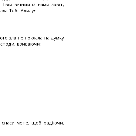
 Твій вічний із нами завіт,
ла Тобі: Алилуя.
кого зла не поклала на думку
осподи, взиваючи:
і спаси мене, щоб радіючи,