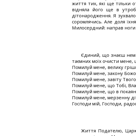
життя тих, які ще тільки о
відняла його ще в утроб
дітонародження. Я зухвало
соромлячись. Але доля їхн
Милосердний: направ ноги м
Єдиний, що знаєш неміч
таємних моїх очисти мене, 
Помилуй мене, велику грі
Помилуй мене, закону Бож
Помилуй мене, завіту Тво
Помилуй мене, що Тобі, Вла
Помилуй мене, що в покаян
Помилуй мене, мерзенну д
Господи мій, Господи, радо
Життя Подателю, Царю 