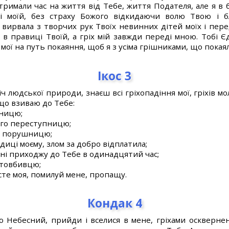
тримали час на життя від Тебе, життя Подателя, але я в 
і моїй, без страху Божого відкидаючи волю Твою і 
 вирвала з творчих рук Твоїх невинних дітей моїх і пере
я в правиці Твоїй, а гріх мій завжди переді мною. Тобі 
ої на путь покаяння, щоб я з усіма грішниками, що покаялис
Ікос 3
 людської природи, знаєш всі гріхопадіння мої, гріхів мол
що взиваю до Тебе:
шницю;
ого переступницю;
го порушницю;
диці моєму, злом за добро відплатила;
ні приходжу до Тебе в одинадцятий час;
ітовбивцю;
сте моя, помилуй мене, пропащу.
Кондак 4
Небесний, прийди і вселися в мене, гріхами осквернену