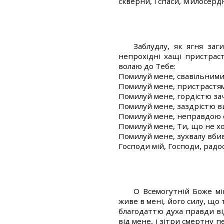
скверни, і спаси, Милосерд
Заблудлу, як ягня заг
непрохідні хащі пристрас
волаю до Тебе:
Помилуй мене, свавільними
Помилуй мене, пристрастя
Помилуй мене, гордістю за
Помилуй мене, заздрістю в
Помилуй мене, неправдою 
Помилуй мене, Ти, що не х
Помилуй мене, зухвалу вбив
Господи мій, Господи, радо
О Всемогутній Боже мі
живе в мені, його силу, що
благодаттю духа правди від
від мене, і зітри смертну