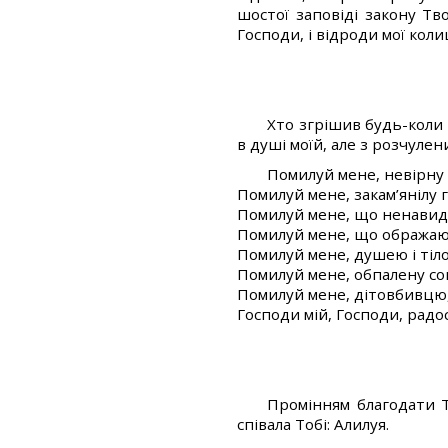
шостої заповіді закону Тво
Господи, і відроди мої кол
Хто згрішив будь-коли т
в душі моїй, але з розчуле
Помилуй мене, невірну
Помилуй мене, закам’янілу г
Помилуй мене, що ненавид
Помилуй мене, що ображаю 
Помилуй мене, душею і тіл
Помилуй мене, обпалену со
Помилуй мене, дітовбивцю,
Господи мій, Господи, радо
Промінням благодати Тв
співала Тобі: Алилуя.