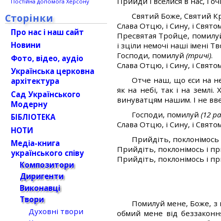
Прийди і вселися в нас, і оч
Постійна допомога Херсону
Святий Боже, Святий К
Сторінки
Слава Отцю, і Сину, і Святому
Про нас і наш сайт
Пресвятая Тройце, помилуй 
Новини
і зціли немочі наші імені Тв
Господи, помилуй
(тричі)
.
Фото, відео, аудіо
Слава Отцю, і Сину, і Святому
Українська церковна
Отче наш, що єси на не
архітектура
як на небі, так і на земл
Сад Українського
винуватцям нашим. І не введ
Модерну
Господи, помилуй
(12 ра
БІБЛІОТЕКА
Слава Отцю, і Сину, і Святому
НОТИ
Прийдіть, поклонімось 
Медіа-книга
Прийдіть, поклонімось і пр
українського співу
Прийдіть, поклонімось і пр
Композитори
Диригенти
Виконавці
Твори
Помилуй мене, Боже, з 
Духовні твори
обмий мене від беззаконня