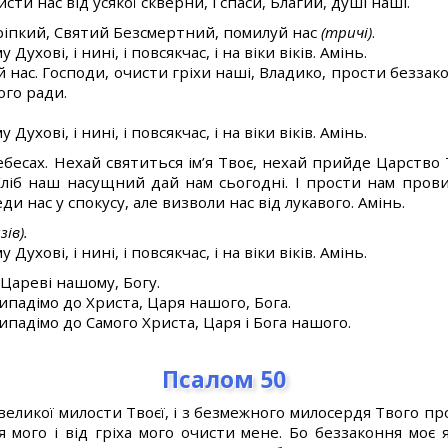
исти нас від усякої скверни, і спаси, Благий, душі наші.
ріпкий, Святий Безсмертний, помилуй нас
(тричі)
.
 Духові, і нині, і повсякчас, і на віки віків. Амінь.
нас. Господи, очисти гріхи наші, Владико, прости беззако
ого ради.
 Духові, і нині, і повсякчас, і на віки віків. Амінь.
бесах. Нехай святиться ім’я Твоє, нехай прийде Царство 
і. Хліб наш насущний дай нам сьогодні. І прости нам пров
и нас у спокусу, але визволи нас від лукавого. Амінь.
зів).
 Духові, і нині, і повсякчас, і на віки віків. Амінь.
Цареві нашому, Богу.
ипадімо до Христа, Царя нашого, Бога.
ипадімо до Самого Христа, Царя і Бога нашого.
Псалом 50
великої милости Твоєї, і з безмежного милосердя Твого п
 мого і від гріха мого очисти мене. Бо беззаконня моє я 