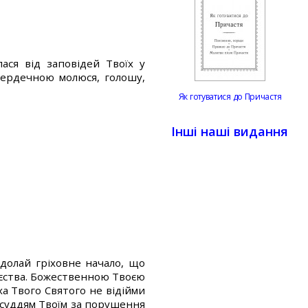
ася від заповідей Твоїх у
сердечною молюся, голошу,
Як готуватися до Причастя
Інші наші видання
долай гріховне начало, що
ь єства. Божественною Твоєю
ха Твого Святого не відійми
осуддям Твоїм за порушення