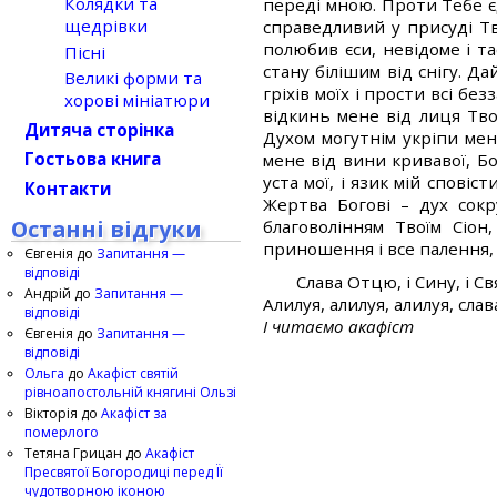
Колядки та
переді мною. Проти Тебе є
щедрівки
справедливий у присуді Тво
полюбив єси, невідоме і т
Пісні
стану білішим від снігу. Да
Великі форми та
гріхів моїх і прости всі бе
хорові мініатюри
відкинь мене від лиця Тво
Дитяча сторінка
Духом могутнім укріпи мен
Гостьова книга
мене від вини кривавої, Бо
уста мої, і язик мій спові
Контакти
Жертва Богові – дух сок
Останні відгуки
благоволінням Твоїм Сіон
приношення і все палення, 
Євгенія
до
Запитання —
відповіді
Слава Отцю, і Сину, і Свя
Андрій
до
Запитання —
Алилуя, алилуя, алилуя, сла
відповіді
І читаємо акафіст
Євгенія
до
Запитання —
відповіді
Ольга
до
Акафіст святій
рівноапостольній княгині Ользі
Вікторія
до
Акафіст за
померлого
Тетяна Грицан
до
Акафіст
Пресвятої Богородиці перед Її
чудотворною іконою