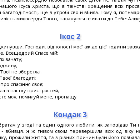
 нашого Ісуса Христа, що в таїнстві хрещення всіх просв
 багатодітності, ще в утробі своїй вбила. Тому я, потьма
милість милосердя Твого, наважуюся взивати до Тебе: Алил
Ікос 2
дкинувши, Господи, від юності моєї аж до цієї години зав
бе, Всещедрий Спасе мій:
х зачату;
оджену;
Твої не зберегла;
воєї благодаті;
ро спасіння своє;
а в пастку пристрастей;
сте моя, помилуй мене, пропащу.
Кондак 3
ратам у згоді та один одного любити, як заповідав Ти н
, ‑ вбивця. Я ж гнівом своїм перевершила всіх од віку 
іку, прожили життя, та з різних причин були його позбавле