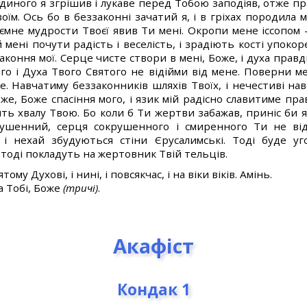
диного я згрішив і лукаве перед Тобою заподіяв, отже пра
їм. Ось бо в беззаконні зачатий я, і в гріхах породила 
аємне мудрости Твоєї явив Ти мені. Окропи мене іссопом –
й мені почути радість і веселість, і зрадіють кості упоко
ззаконня мої. Серце чисте створи в мені, Боже, і духа прав
го і Духа Твого Святого не відійми від мене. Поверни мен
е. Навчатиму беззаконників шляхів Твоїх, і нечестиві на
же, Боже спасіння мого, і язик мій радісно славитиме пр
стить хвалу Твою. Бо коли б Ти жертви забажав, приніс би 
рушенний, серця сокрушенного і смиренного Ти не від
, і нехай збудуються стіни Єрусалимські. Тоді буде у
тоді покладуть на жертовник Твій тельців.
тому Духові, і нині, і повсякчас, і на віки віків. Амінь.
ва Тобі, Боже
(тричі)
.
Акафіст
Кондак 1