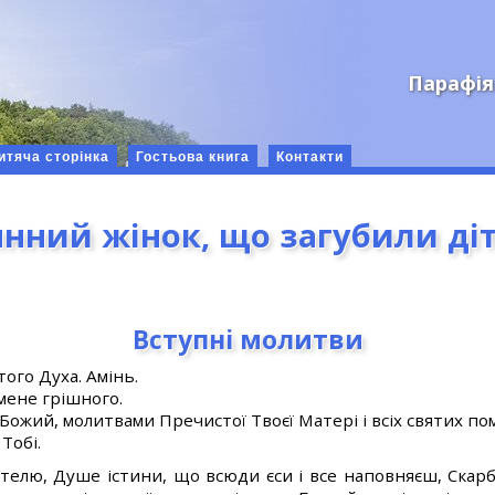
Парафія
итяча сторінка
Гостьова книга
Контакти
янний жінок, що загубили діт
Вступні молитви
ятого Духа. Амінь.
мене грішного.
 Божий, молитвами Пречистої Твоєї Матері і всіх святих пом
Тобі.
елю, Душе істини, що всюди єси і все наповняєш, Скарб