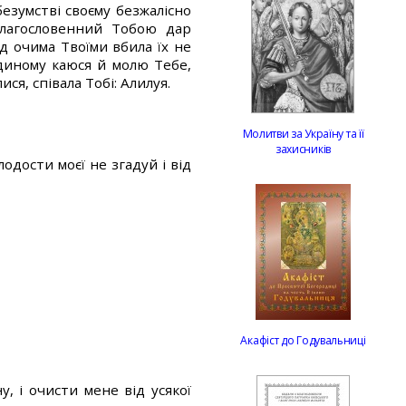
безумстві своєму безжалісно
благословенний Тобою дар
д очима Твоїми вбила їх не
Єдиному каюся й молю Тебе,
я, співала Тобі: Алилуя.
Молитви за Україну та її
захисників
одости моєї не згадуй і від
Акафіст до Годувальниці
, і очисти мене від усякої