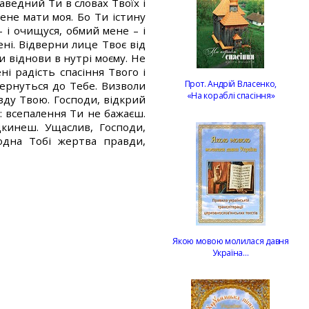
ведний Ти в словах Твоїх і
мене мати моя. Бо Ти істину
 і очищуся, обмий мене – і
рені. Відверни лице Твоє від
ди віднови в нутрі моєму. Не
і радість спасіння Твого і
Прот. Андрій Власенко,
вернуться до Тебе. Визволи
«На кораблі спасіння»
авду Твою. Господи, відкрий
я: всепалення Ти не бажаєш.
кинеш. Ущаслив, Господи,
годна Тобі жертва правди,
Якою мовою молилася давня
Україна…