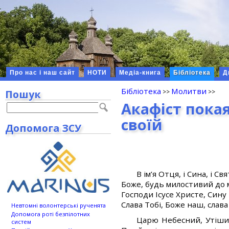
Про нас і наш сайт
НОТИ
Медіа-книга
Бібліотека
Д
Бібліотека
Молитви
Пошук
Акафіст пока
своїй
Допомога ЗСУ
В ім’я Отця, і Сина, і Св
Боже, будь милостивий до 
Господи Ісусе Христе, Сину
Слава Тобі, Боже наш, слава 
Невтомні волонтерські рученята
Допомога роті безпілотних
Царю Небесний, Утішит
систем