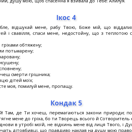
ний, душу мою, щоб спасенна я взивала до Тебе: Алилуя.
Ікос 4
ибле, відшукай мене, рабу Твою, Боже мій, що віддалил
тей і свавілля, спаси мене, недостойну, що з теплотою 
 гріхами обтяжену;
ми потьмарену;
чаровану;
исушену;
сповнену;
очеш смерти грішника;
цю дітей моїх;
сте моя, помилуй мене, пропащу.
Кондак 5
й! Там, де Ти хочеш, перемагаються закони природи; по
 тягне мене до гріха, бо ти Творець всього й Сотворител
нови в утробі моїй, не відкинь мене від лиця Твого, і Ду
 печать дітовбивці, що правдиво наклав на душу мою прав