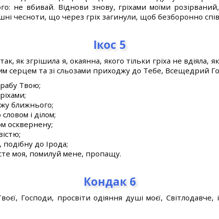
го: не вбивай. Віднови знову, гріхами моїми розірваний,
ишні чесноти, що через гріх загинули, щоб безборонно співа
Ікос 5
ак, як згрішила я, окаянна, якого тільки гріха не вдіяла, я
ним серцем та зі сльозами приходжу до Тебе, Всещедрий Г
 рабу Твою;
ріхами;
жу ближнього;
словом і ділом;
ом осквернену;
вістю;
 подібну до Ірода;
сте моя, помилуй мене, пропащу.
Кондак 6
оєї, Господи, просвіти одіяння душі моєї, Світлодавче, 