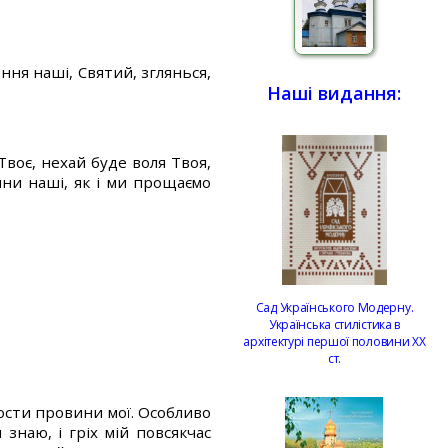
ння наші, Святий, зглянься,
Наші видання:
Твоє, нехай буде воля Твоя,
ини наші, як і ми прощаємо
Сад Українського Модерну.
Українська стилістика в
архітектурі першої половини ХХ
ст.
рости провини мої. Особливо
знаю, і гріх мій повсякчас