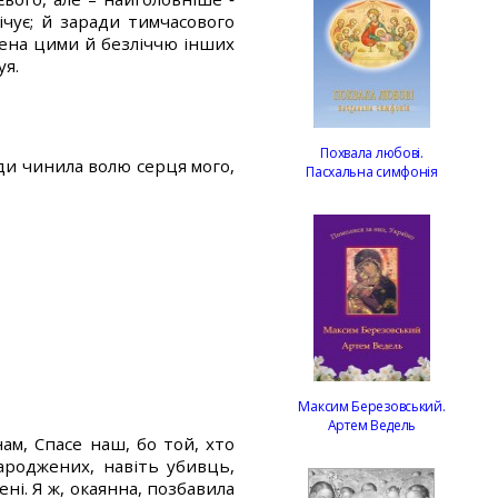
ічує; й заради тимчасового
рена цими й безліччю інших
уя.
Похвала любові.
жди чинила волю серця мого,
Пасхальна симфонія
Максим Березовський.
Артем Ведель
ам, Спасе наш, бо той, хто
народжених, навіть убивць,
ні. Я ж, окаянна, позбавила