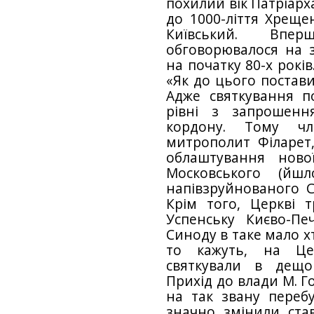
похилий вік Патріарх
до 1000-ліття Хрещ
Київський. Впер
обговорювалося на 
на початку 80-х років
«Як до цього постави
Адже святкування 
рівні з запрошенн
кордону. Тому ч
митрополит Філа­рет
облаштування нової
Московського (йш
напівзруйнованого С
Крім того, Церкві 
Успенську Києво-Пе
Синоду в таке мало хт
то кажуть, на Цер
святкували в дещо
Прихід до влади М. Г
на так звану перебу
значно змінили ста