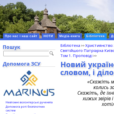
Про нас і наш сайт
НОТИ
Медіа-книга
Бібліотека
Д
Бібліотека
Християнство:
Пошук
Святійшого Патріарха Київсь
Том 1. Проповіді
Новий україн
Допомога ЗСУ
словом, і діл
«Скажіть м
колись 
Скажіть, де їхні
хижих звірів 
Невтомні волонтерські рученята
хотіл
Допомога роті безпілотних
систем