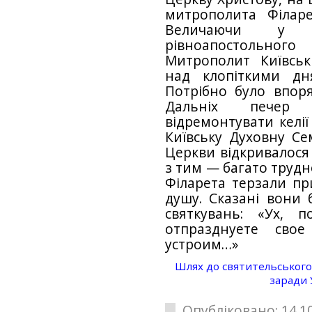
митрополита Філаре
Величаючи у по
рівноапостольн
Митрополит Київсь
над клопіткими дн
Потрібно було впоря
Даль­ніх печер 
відремонтувати келії і
Київську Духовну Се
Церкви від­кривалося
з тим — багато трудн
Філарета терзали пр
душу. Сказані вони б
святкувань: «Ух, 
отпразднуете сво
устроим…»
Шлях до святительського
заради 
Опубліковано: 14.10