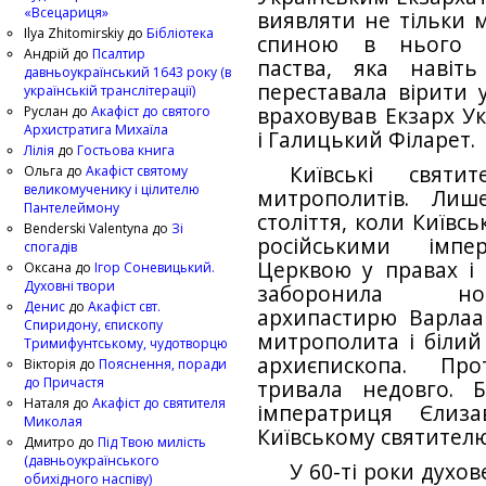
«Всецариця»
виявляти не тільки м
Ilya Zhitomirskiy
до
Бібліотека
спиною в нього ба
Андрій
до
Псалтир
паства, яка навіт
давньоукраїнський 1643 року (в
переставала вірити 
українській транслітерації)
Руслан
до
Акафіст до святого
враховував Екзарх Ук
Архистратига Михаїла
і Галицький Філарет.
Лілія
до
Гостьова книга
Київські свят
Ольга
до
Акафіст святому
великомученику і цілителю
митрополитів. Лиш
Пантелеймону
століття, коли Ки­­їв
Benderski Valentyna
до
Зі
російськими імп
спогадів
Церквою у правах і 
Оксана
до
Ігор Соневицький.
Духовні твори
заборонила нов
Денис
до
Акафіст свт.
архипастирю Варлаа
Спиридону, єпископу
митрополита і білий 
Тримифунтському, чудотворцю
архиєпископа. Про
Вікторія
до
Пояснення, поради
до Причастя
тривала недовго. 
Наталя
до
Акафіст до святителя
імператриця Єлиз
Миколая
Київському святител
Дмитро
до
Під Твою милість
(давньоукраїнського
У 60-ті роки духо
обихідного наспіву)