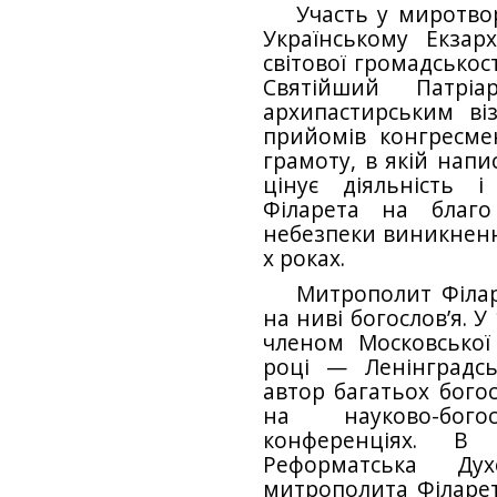
Участь у миротво
Українському Екзар
світової громадськост
Святійший Патрі
архипастирським в
прийомів конгресме
грамо­ту, в якій нап
цінує діяльність 
Філарета на благ
небезпеки виникнення
х роках.
Митрополит Філа
на ниві богослов’я. 
членом Московської 
році — Ленінградс
автор багатьох бого
на нау­ково-бог
конференціях. В 
Реформатська Дух
митрополита Філарет