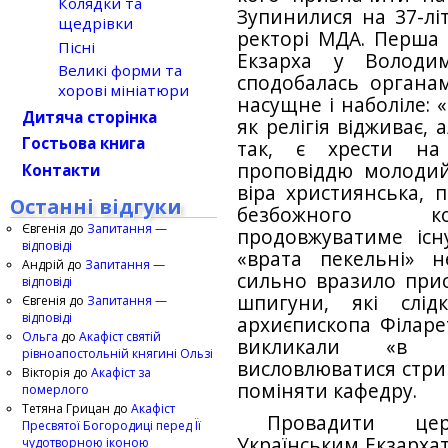
Колядки та
Зупинилися на 37-літ
щедрівки
ректорі МДА. Перша
Пісні
Екзарха у Володи
Великі форми та
сподобалась органа
хорові мініатюри
насущне і наболі­ле:
Дитяча сторінка
як релігія відживає,
Гостьова книга
так, є хрести на
проповіддю молодий
Контакти
віра християнська, п
Останні відгуки
безбожного ко
Євгенія
до
Запитання —
продовжуватиме існ
відповіді
«врата пекельні» 
Андрій
до
Запитання —
сильно вразило прису
відповіді
шпигу­ни, які слі
Євгенія
до
Запитання —
відповіді
архиєпископа Філарет
Ольга
до
Акафіст святій
викликали «в 
рівноапостольній княгині Ользі
висловлюватися стри
Вікторія
до
Акафіст за
поміняти кафедру.
померлого
Тетяна Грицан
до
Акафіст
Провадити це
Пресвятої Богородиці перед Її
Українським Екзархат
чудотворною іконою