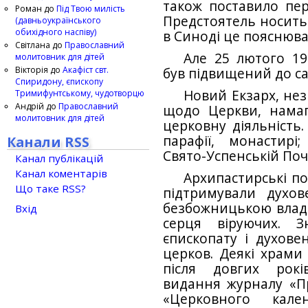
також поставило пер
Роман
до
Під Твою милість
Предстоятель носить 
(давньоукраїнського
обихідного наспіву)
в Синоді це пояс­нюв
Світлана
до
Православний
Але 25 лютого 19
молитовник для дітей
Вікторія
до
Акафіст свт.
був підвищений до с
Спиридону, єпископу
Новий Екзарх, не
Тримифунтському, чудотворцю
Андрій
до
Православний
щодо Церкви, намаг
молитовник для дітей
церковну діяльність. 
парафії, монастирі
Канали RSS
Свято-Успенській Поча
Канал публікацій
Канал коментарів
Архипастирські по
Що таке RSS?
підтримували духов
безбожницькою владо
Вхід
серця віруючих. 
єпископату і духове
церков. Деякі храми
після довгих років
видання журналу «Пр
«Церковного кале