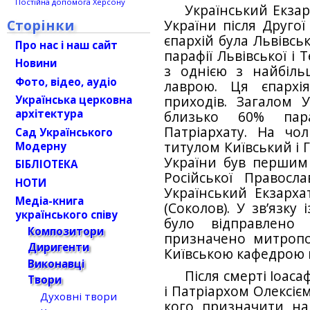
Постійна допомога Херсону
Український Екзар
Сторінки
України після Другої
єпархій була Львів­с
Про нас і наш сайт
парафії Львівської і
Новини
з однією з найбіл
Фото, відео, аудіо
лаврою. Ця єпархі
приходів. Загалом У
Українська церковна
архітектура
близько 60% пара
Патріархату. На чо
Сад Українського
титулом Київський і 
Модерну
України був перши
БІБЛІОТЕКА
Російської Правосл
НОТИ
Український Екзарх
Медіа-книга
(Соколов). У зв’язку
українського співу
було відправлено
Композитори
призначено митропо
Диригенти
Київською кафедрою в
Виконавці
Після смерті Іоа
Твори
і Патріархом Олек­сі
Духовні твори
кого призначити на 