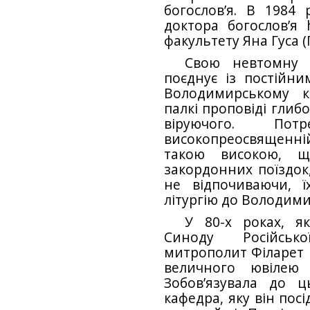
богослов’я. В 1984 
доктора богослов’я 
факультету Яна Гуса (
Свою невтомну 
поєднує із постійн
Володимирському к
палкі проповіді глиб
віруючого. П
високопреосвященні
такою високою, щ
закордонних поїздок,
не відпочиваючи, ї
літургію до Володими
У 80-х роках, 
Синоду Російськ
митрополит Філарет 
величного ювілею 
Зобов’язувала до ц
кафедра, яку він пос