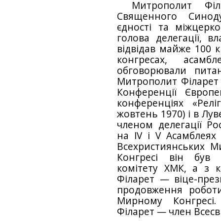
Митрополит Філ
Священ­ного Синод
єдності та міжцер­к
голова делегації, в
відвідав майже 100 к
конгресах, асамб
обговорювали питан
Митрополит Філарет в
Конференції Європе
конференціях «Релі
жовтень 1970) і в Луве
членом делегації Ро
на ІV і V Асамблеях 
Всехристиянських Ми
Конгресі він був
комітету ХМК, а з 
Філарет — віце-през
продовження роботи
Мирному Конгресі
Філарет — член Всесв