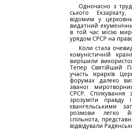
Одночасно з труд
ського Екзархату,
відомим у церковни
видатний екуменічни
в той час місію ми
урядом СРСР на прав
Коли стала очеви
комуністичній краї
вирішили використов
Тепер Святійший Па
участь ієрархів Це
форумах далеко ви
званої миротворни
СРСР. Спілкування 
зрозуміти правду 
євангельськими за
розмови легко йш
спільнота, представн
відвідували Радянськ