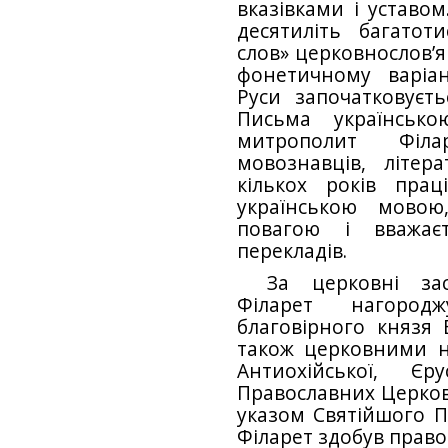
вказівками і уставом
десятиліть багато
слов» церковнослов’
фонетичному варіан
Руси започатковуєт
Письма українськ
митрополит Філа
мовознавців, літера
кількох років прац
українською мовою
повагою і вва­жа
перекладів.
За церковні за
Філарет нагород
благовірного князя В
також церковними н
Антио­хійської, Єр
Православних Церков.
указом Святійшого 
Філарет здобув право 