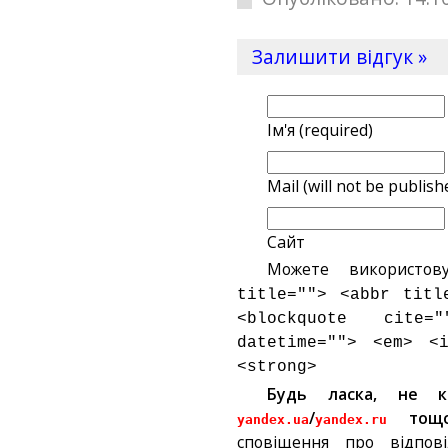
Залишити відгук »
Ім'я (required)
Mail (will not be publish
Сайт
Можете використов
title=""> <abbr titl
<blockquote cite
datetime=""> <em> <
<strong>
Будь ласка, не 
/
тощ
yandex.ua
yandex.ru
сповіщення про відпов