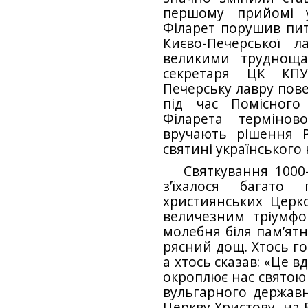
першому прийомі 
Філарет по­рушив пи
Києво-Печер­ської 
великими трудноща
секретаря ЦК КПУ
Печерську лавру пове
під час Помісного
Філарета терміно
вручають рішення Р
святині українського
Святкування 1000
з’їхалося багато
християнських Церко
величезним тріумфом
молебня біля пам’ят
рясний дощ. Хтось го
а хтось сказав: «Це 
окроплює нас святою
вульгарного державн
Церкву Христову, на 