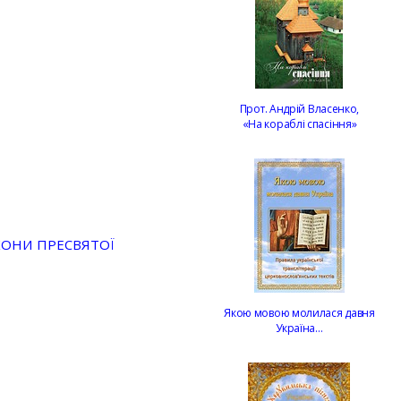
Прот. Андрій Власенко,
«На кораблі спасіння»
КОНИ ПРЕСВЯТОЇ
Якою мовою молилася давня
Україна…