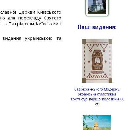
славної Церкви Київського
сію для перекладу Святого
лі з Патріархом Київським і
Наші видання:
 видання українською та
Сад Українського Модерну.
Українська стилістика в
архітектурі першої половини ХХ
ст.