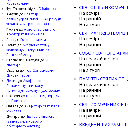
«Всецариця»
СВЯТОЇ ВЕЛИКОМУЧЕ
Ilya Zhitomirskiy
до
Бібліотека
На вечірні
Андрій
до
Псалтир
На ранній
давньоукраїнський 1643 року (в
українській транслітерації)
На літургії
Руслан
до
Акафіст до святого
СВЯТИХ ЧУДОТВОРЦІВ
Архистратига Михаїла
На вечірні
Лілія
до
Гостьова книга
На ранній
Ольга
до
Акафіст святому
великомученику і цілителю
СОБОР СВЯТОГО АРХ
Пантелеймону
На великій вечірні
Benderski Valentyna
до
Зі
На ранній
спогадів
На літургії
Оксана
до
Ігор Соневицький.
Духовні твори
ПАМ’ЯТЬ СВЯТИХ ОТЦ
Денис
до
Акафіст свт.
На великій вечірні
Спиридону, єпископу
На ранній
Тримифунтському, чудотворцю
На літургії
Вікторія
до
Пояснення, поради
до Причастя
СВЯТИХ МУЧЕНИКІВ І
Наталя
до
Акафіст до святителя
На вечірні
Миколая
На ранній
Дмитро
до
Під Твою милість
(давньоукраїнського
ВВЕДЕННЯ У ХРАМ П
обихідного наспіву)