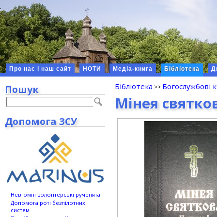
Про нас і наш сайт
НОТИ
Медіа-книга
Бібліотека
Д
Бібліотека
Богослужбові 
Пошук
Мінея святков
Допомога ЗСУ
Невтомні волонтерські рученята
Допомога роті безпілотних
систем