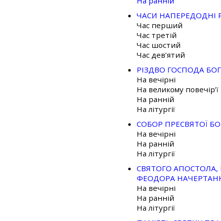
На ранній
ЧАСИ НАПЕРЕДОДНІ 
Час перший
Час третій
Час шостий
Час дев’ятий
РІЗДВО ГОСПОДА БОГ
На вечірні
На великому повечір’ї
На ранній
На літургії
СОБОР ПРЕСВЯТОЇ Б
На вечірні
На ранній
На літургії
СВЯТОГО АПОСТОЛА,
ФЕОДОРА НАЧЕРТАН
На вечірні
На ранній
На літургії