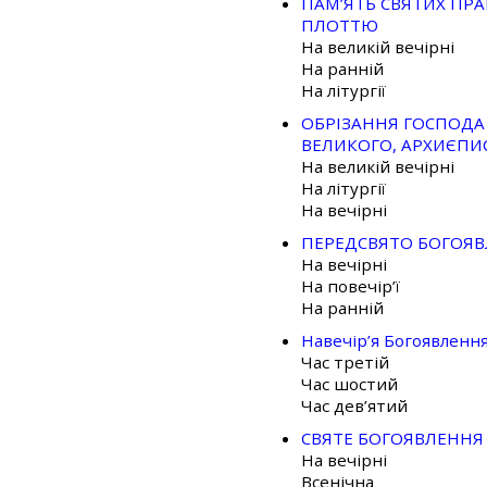
ПАМ’ЯТЬ СВЯТИХ ПР
ПЛОТТЮ
На великій вечірні
На ранній
На літургії
ОБРІЗАННЯ ГОСПОДА 
ВЕЛИКОГО, АРХИЄПИ
На великій вечірні
На літургії
На вечірні
ПЕРЕДСВЯТО БОГОЯВЛ
На вечірні
На повечір’ї
На ранній
Навечір’я Богоявленн
Час третій
Час шостий
Час дев’ятий
СВЯТЕ БОГОЯВЛЕННЯ 
На вечірні
Всенічна