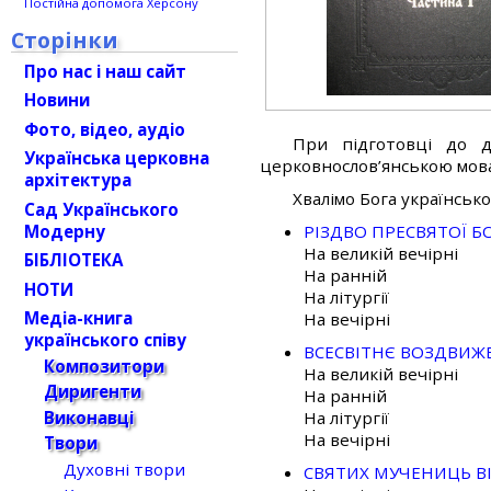
Постійна допомога Херсону
Сторінки
Про нас і наш сайт
Новини
Фото, відео, аудіо
При підготовці до д
Українська церковна
церковнослов’янською мов
архітектура
Хвалімо Бога українськ
Сад Українського
Модерну
РІЗДВО ПРЕСВЯТОЇ 
На великій вечірні
БІБЛІОТЕКА
На ранній
НОТИ
На літургії
Медіа-книга
На вечірні
українського співу
ВСЕСВІТНЄ ВОЗДВИЖ
Композитори
На великій вечірні
Диригенти
На ранній
Виконавці
На літургії
На вечірні
Твори
Духовні твори
СВЯТИХ МУЧЕНИЦЬ ВІР