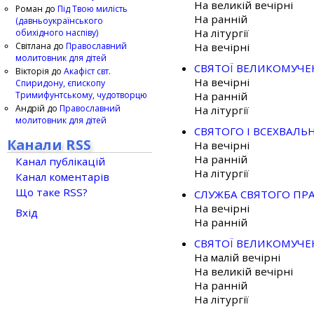
На великій вечірні
Роман
до
Під Твою милість
На ранній
(давньоукраїнського
На літургії
обихідного наспіву)
Світлана
до
Православний
На вечірні
молитовник для дітей
СВЯТОЇ ВЕЛИКОМУЧЕ
Вікторія
до
Акафіст свт.
На вечірні
Спиридону, єпископу
Тримифунтському, чудотворцю
На ранній
Андрій
до
Православний
На літургії
молитовник для дітей
СВЯТОГО І ВСЕХВАЛ
Канали RSS
На вечірні
На ранній
Канал публікацій
На літургії
Канал коментарів
Що таке RSS?
СЛУЖБА СВЯТОГО ПР
На вечірні
Вхід
На ранній
СВЯТОЇ ВЕЛИКОМУЧЕ
На малій вечірні
На великій вечірні
На ранній
На літургії