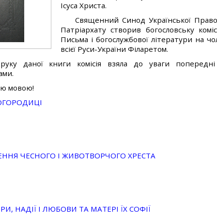
Ісуса Христа.
Священний Синод Української Право
Патріархату створив богословську комі
Письма і богослужбової літератури на чо
всієї Руси-України Філаретом.
руку даної книги комісія взяла до уваги попередні
ами.
ою мовою!
БОГОРОДИЦІ
ЕННЯ ЧЕСНОГО І ЖИВОТВОРЧОГО ХРЕСТА
И, НАДІЇ І ЛЮБОВИ ТА МАТЕРІ ЇХ СОФІЇ