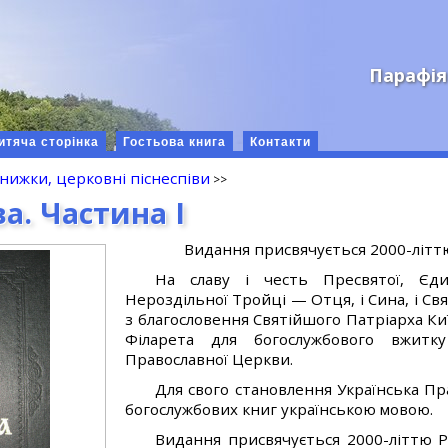
Парафія
итяча сторінка
Гостьова книга
Контакти
книжки, церковні піснеспіви
а. Частина I
Видання присвячується 2000-літт
На славу і честь Пресвятої, Єди
Нероздільної Тройці — Отця, і Сина, і С
з благословення Святійшого Патріарха Київ
Філарета для богослужбового вжитку
Православної Церкви.
Для свого становлення Українська П
богослужбових книг українською мовою.
Видання присвячується 2000-літтю Р