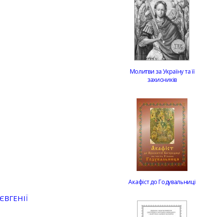
Молитви за Україну та її
захисників
Акафіст до Годувальниці
ЄВГЕНІЇ