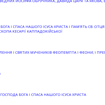
АВЕДНИХ ЙОСИФА ОБРУЧНИКА, ДАВИДА ЦАРЯ ТА ЯКОВА, 
БОГА І СПАСА НАШОГО ІСУСА ХРИСТА І ПАМ’ЯТЬ СВ. ОТ
СКОПА КЕСАРІЇ КАППАДОКІЙСЬКОЇ
ЕННЯ І СВЯТИХ МУЧЕНИКІВ ФЕОПЕМПТА І ФЕОНИ; І ПР
я
ГОСПОДА БОГА І СПАСА НАШОГО ІСУСА ХРИСТА