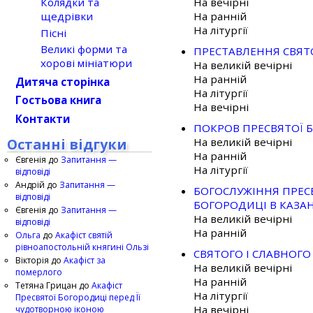
На вечірні
Колядки та
На ранній
щедрівки
На літургії
Пісні
Великі форми та
ПРЕСТАВЛЕННЯ СВЯТО
хорові мініатюри
На великій вечірні
На ранній
Дитяча сторінка
На літургії
Гостьова книга
На вечірні
Контакти
ПОКРОВ ПРЕСВЯТОЇ 
Останні відгуки
На великій вечірні
На ранній
Євгенія
до
Запитання —
На літургії
відповіді
Андрій
до
Запитання —
БОГОСЛУЖІННЯ ПРЕС
відповіді
БОГОРОДИЦІ В КАЗАН
Євгенія
до
Запитання —
На великій вечірні
відповіді
На ранній
Ольга
до
Акафіст святій
рівноапостольній княгині Ользі
СВЯТОГО І СЛАВНОГ
Вікторія
до
Акафіст за
На великій вечірні
померлого
На ранній
Тетяна Грицан
до
Акафіст
На літургії
Пресвятої Богородиці перед Її
На вечірні
чудотворною іконою