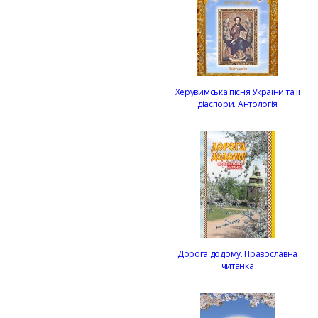
Херувимська пісня України та її
діаспори. Антологія
Дорога додому. Православна
читанка