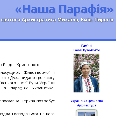
«Наша Парафія»
 святого Архистратига Михаїла, Київ, Пирогів
Памʼяті
Ганни Куземської
ю Різдва Христового
носущної, Животворчої і
вятого Духа видано цю книгу
ського і всієї Руси-України
 в парафіях Української
равославна Церква потребує
Українська Церковна
Архітектура
іздва Господа Бога нашого