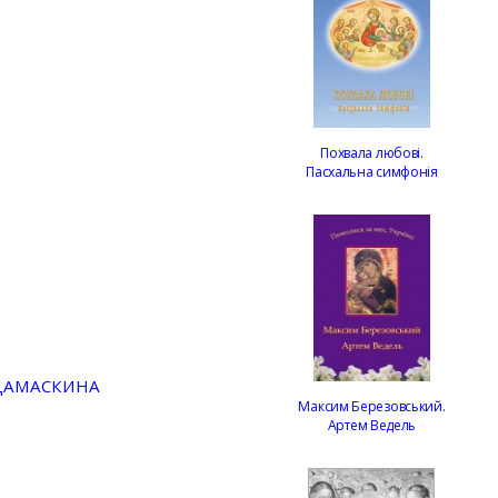
Похвала любові.
Пасхальна симфонія
 ДАМАСКИНА
Максим Березовський.
Артем Ведель