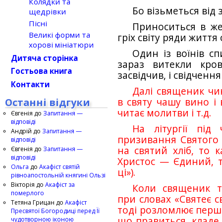
Колядки та
Бо візьметься від 
щедрівки
Пісні
Приноситься в ж
Великі форми та
гріх світу ряди життя с
хорові мініатюри
Один із воїнів с
Дитяча сторінка
зараз витекли кро
Гостьова книга
засвідчив, і свідченн
Контакти
Далі священик чин
Останні відгуки
в святу чашу вино і 
читає молитви і т.д.
Євгенія
до
Запитання —
відповіді
На літургії під 
Андрій
до
Запитання —
призивання Святого 
відповіді
на святий хліб, то к
Євгенія
до
Запитання —
відповіді
Христос — Єдиний, т
Ольга
до
Акафіст святій
ці»).
рівноапостольній княгині Ользі
Вікторія
до
Акафіст за
Коли священик т
померлого
при словах «Святеє с
Тетяна Грицан
до
Акафіст
тоді розломлює першо
Пресвятої Богородиці перед Її
що правиться, кладе ч
чудотворною іконою