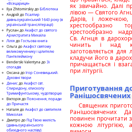
«Всецариця»
як звичайно. Далі п
Ilya Zhitomirskiy
до
Бібліотека
лівою — Святого Агнц
Андрій
до
Псалтир
Дарів, і ложечкою,
давньоукраїнський 1643 року (в
хрестообразно т
українській транслітерації)
Руслан
до
Акафіст до святого
хрестообразно надр
Архистратига Михаїла
Св. Агнця в дарохор
Лілія
до
Гостьова книга
чинить і над к
Ольга
до
Акафіст святому
заготовляється для л
великомученику і цілителю
Пантелеймону
кладучи його в даро
Benderski Valentyna
до
Зі
причащається і взаг
спогадів
при літургії.
Оксана
до
Ігор Соневицький.
Духовні твори
Денис
до
Акафіст свт.
Приготування до 
Спиридону, єпископу
Тримифунтському, чудотворцю
Ранішосвячених
Вікторія
до
Пояснення, поради
до Причастя
Священик приготов
Наталя
до
Акафіст до святителя
Ранішосвячених Д
Миколая
повинен прочитати 
Дмитро
до
Під Твою милість
кожною літургією, 
(давньоукраїнського
обихідного наспіву)
вимоги.