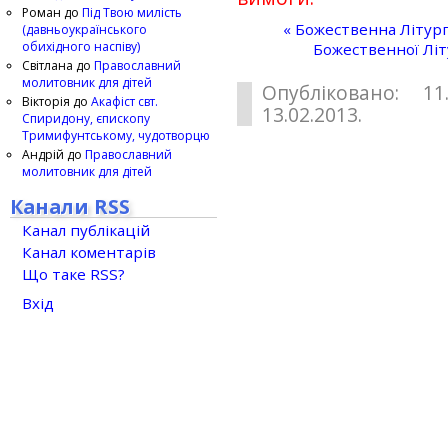
Роман
до
Під Твою милість
« Божественна Літург
(давньоукраїнського
обихідного наспіву)
Божественної Літ
Світлана
до
Православний
молитовник для дітей
Опубліковано: 11
Вікторія
до
Акафіст свт.
13.02.2013.
Спиридону, єпископу
Тримифунтському, чудотворцю
Андрій
до
Православний
молитовник для дітей
Канали RSS
Канал публікацій
Канал коментарів
Що таке RSS?
Вхід