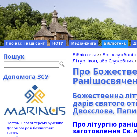
Про нас і наш сайт
НОТИ
Медіа-книга
Бібліотека
Д
Бібліотека
Богослужбові 
Пошук
Літургікон, або Служебник
Про Божестве
Допомога ЗСУ
Ранішосвячен
Божественна літ
дарів святого о
Двоєслова, Папи
Про літургію рані
Невтомні волонтерські рученята
Допомога роті безпілотних
заготовлення Св. 
систем