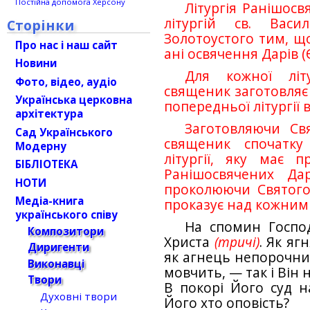
Постійна допомога Херсону
Літургія Ранішосв
літургій св. Васи
Сторінки
Золотоустого тим, що
Про нас і наш сайт
ані освячення Дарів (Є
Новини
Для кожної літу
Фото, відео, аудіо
священик заготовляє 
Українська церковна
попередньої літургії 
архітектура
Заготовляючи Св
Сад Українського
священик спочатку
Модерну
літургії, яку має п
БІБЛІОТЕКА
Ранішосвячених Да
НОТИ
проколюючи Святого
Медіа-книга
проказує над кожним 
українського співу
На спомин Господ
Композитори
Христа
(тричі)
. Як яг
Диригенти
як агнець непорочни
Виконавці
мовчить, — так і Він н
Твори
В покорі Його суд н
Духовні твори
Його хто оповість?