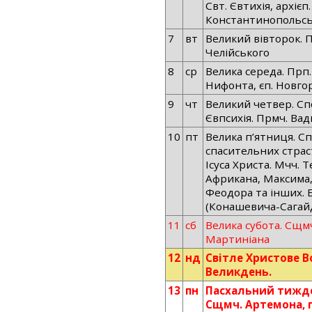
Свт. Євтихія, архієп.
Константинопольсь
7
вт
Великий вівторок. 
Челійського
8
ср
Велика середа. Прп.
Нифонта, єп. Новго
9
чт
Великий четвер. Сп
Євпсихія. Прмч. Ва
10
пт
Велика п’ятниця. С
спасительних страс
Ісуса Христа. Мчч. Т
Африкана, Максима,
Феодора та інших. 
(Конашевича-Сагай
11
сб
Велика субота. Сщмч
Мартиніана
12
нд
Світле Христове Во
Великдень.
13
пн
Пасхальний тижде
Сщмч. Артемона, п