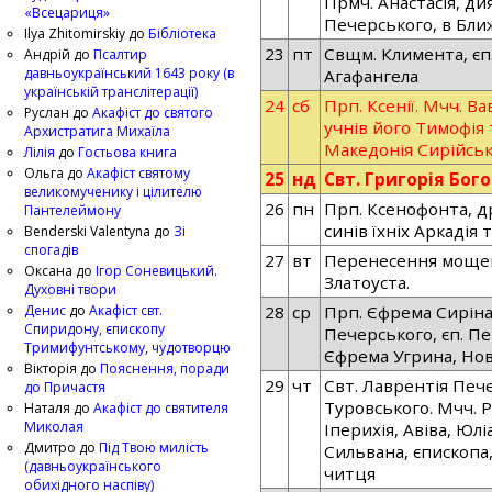
Прмч. Анастасія, ди
«Всецариця»
Печерського, в Бли
Ilya Zhitomirskiy
до
Бібліотека
23
пт
Свщм. Климента, єп
Андрій
до
Псалтир
давньоукраїнський 1643 року (в
Агафангела
українській транслітерації)
24
сб
Прп. Ксенії. Мчч. В
Руслан
до
Акафіст до святого
учнів його Тимофія т
Архистратига Михаїла
Македонія Сирійсь
Лілія
до
Гостьова книга
Ольга
до
Акафіст святому
25
нд
Свт. Григорія Бог
великомученику і цілителю
26
пн
Прп. Ксенофонта, д
Пантелеймону
синів їхніх Аркадія 
Benderski Valentyna
до
Зі
спогадів
27
вт
Перенесення мощей
Оксана
до
Ігор Соневицький.
Златоуста.
Духовні твори
Денис
до
Акафіст свт.
28
ср
Прп. Єфрема Сиріна
Спиридону, єпископу
Печерського, єп. Пе
Тримифунтському, чудотворцю
Єфрема Угрина, Но
Вікторія
до
Пояснення, поради
29
чт
Свт. Лаврентія Пече
до Причастя
Туровського. Мчч. Р
Наталя
до
Акафіст до святителя
Миколая
Іперихія, Авіва, Юлі
Дмитро
до
Під Твою милість
Сильвана, єпископа,
(давньоукраїнського
читця
обихідного наспіву)