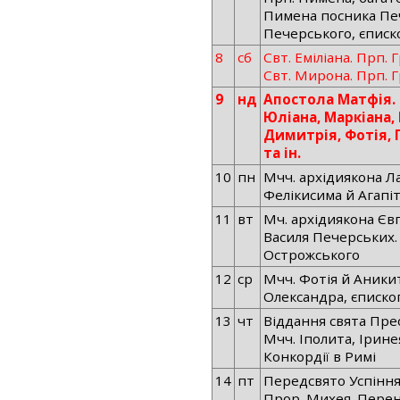
Пимена посника Пе
Печерського, єписк
8
сб
Свт. Еміліана. Прп.
Свт. Мирона. Прп. Г
9
нд
Апостола Матфія. 
Юліана, Маркіана, 
Димитрія, Фотія, П
та ін.
10
пн
Мчч. архідиякона Ла
Фелікисима й Агапі
11
вт
Мч. архідиякона Єв
Василя Печерських.
Острожського
12
ср
Мчч. Фотія й Аникит
Олександра, єписко
13
чт
Віддання свята Пре
Мчч. Іполита, Ірине
Конкордії в Римі
14
пт
Передсвято Успіння
Прор. Михея. Пере