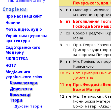
Постійна допомога Херсону
Печерського, прп.
Сторінки
5
пн
Навечір“я Богоявле
мч. Феони. Прор. М
Про нас і наш сайт
6
вт
Богоявлення Госп
Новини
Господа Бога нашо
Фото, відео, аудіо
7
ср
Собор Предтечі і Х
Українська церковна
Іоана
архітектура
8
чт
Прп. Георгія Хозевіт
Сад Українського
Григорія чудотворця
Модерну
затворника Печерс
БІБЛІОТЕКА
9
пт
Мч. Полієвкта, прор
НОТИ
Київського
Медіа-книга
10
сб
Свт. Григорія Ниськ
українського співу
Дометіяна
Композитори
11
нд
Прп. Феодосія Вел
Диригенти
Божої Матері
Виконавці
12
пн
Мц. Тетяни, свт. Сав
Твори
Ікони Божої Матері
Духовні твори
Божої матері «Акафі