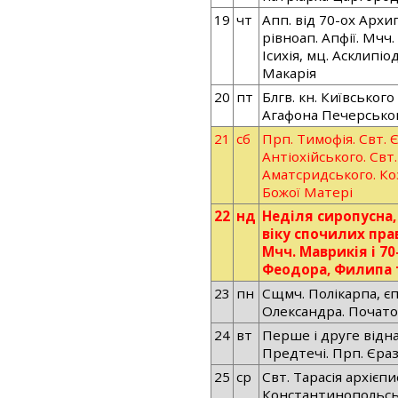
19
чт
Апп. від 70-ох Архи
рівноап. Апфії. Мчч
Ісихія, мц. Асклипіо
Макарія
20
пт
Блгв. кн. Київськог
Агафона Печерсько
21
сб
Прп. Тимофія. Свт. Є
Антіохійського. Свт.
Аматсридського. Ко
Божої Матері
22
нд
Неділя сиропусна,
віку спочилих пра
Мчч. Маврикія і 70
Феодора, Филипа т
23
пн
Сщмч. Полікарпа, єп
Олександра. Почато
24
вт
Перше і друге відн
Предтечі. Прп. Єра
25
ср
Свт. Тарасія архієп
Константинопольсь