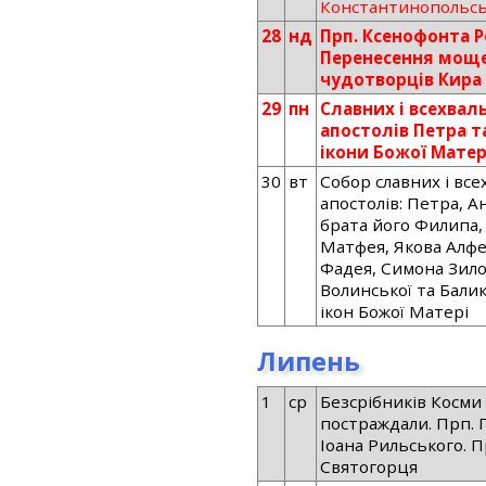
Константинопольсь
28
нд
Прп. Ксенофонта Р
Перенесення мощей
чудотворців Кира 
29
пн
Славних і всехва
апостолів Петра та
ікони Божої Матер
30
вт
Собор славних і вс
апостолів: Петра, А
брата його Филипа,
Матфея, Якова Алфе
Фадея, Симона Зило
Волинської та Балик
ікон Божої Матері
Липень
1
ср
Безсрібників Косми 
постраждали. Прп. П
Іоана Рильського. 
Святогорця