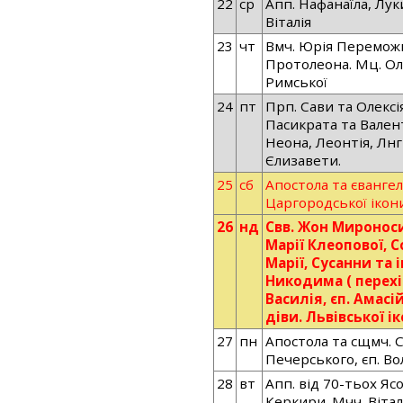
22
ср
Апп. Нафанаїла, Лук
Віталія
23
чт
Вмч. Юрія Переможц
Протолеона. Мц. Ол
Римської
24
пт
Прп. Сави та Олексі
Пасикрата та Валент
Неона, Леонтія, Лнг
Єлизавети.
25
сб
Апостола та євангел
Царгородської ікон
26
нд
Свв. Жон Миронос
Марії Клеопової, С
Марії, Сусанни та 
Никодима ( перехі
Василія, єп. Амасі
діви. Львівської і
27
пн
Апостола та сщмч. 
Печерського, єп. В
28
вт
Апп. від 70-тьох Яс
Керкири. Мчч. Віталі