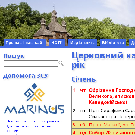
Про нас і наш сайт
НОТИ
Медіа-книга
Бібліотека
Д
Церковний ка
Пошук
рік
Допомога ЗСУ
Січень
1
чт
Обрізання Господн
Великого, єпископ
Кападокійської
2
пт
Прп. Серафима Саро
Сильвестра Печерс
Невтомні волонтерські рученята
3
сб
Прор. Малахії, мч. Г
Допомога роті безпілотних
систем
4
нд
Собор 70-ти апосто