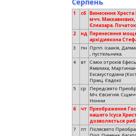
Серпень
1
сб
Винесення Хреста 
мчч. Маккавеєвих,
Єлеазара. Початок
2
нд
Перенесення мощ
архідиякона Стеф
3
пн
Прпп. Ісаакія, Далм
, пустельника.
4
вт
Сімох отроків Ефесь
Ямвлиха, Мартиніана
Ексакустодіана (Кос
Прмц. Євдокії
5
ср
Передсвято Преобр
Мч. Євсигнія. Сщмчч
Нонни
6
чт
Преображення Гос
нашего Ісуса Христ
дозволяється риб
7
пт
Післясвято Преобра
Прп. Пимена, багат