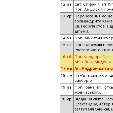
12
вт
Свт. Єпіфанія, єп. К
Прп. Амфілохія Поча
13
ср
Перенесення мощей
архімандрита Канів
Св. Георгія спов. з
дітьми.
14
чт
Прп. Микити Печер
15
пт
Прп. Пархомія Велико
Ростовського. Прп. 
16
сб
Прп. Феодора Освяч
Мчч. Віта, Модеста 
17
нд
Ап. Андроніка та с
18
пн
Пам’ять святих отц
смоборір
19
вт
Прп. Іоана, єп. Готс
Жовківського.
20
ср
Віддання свята Пасх
Олександра, Астері
святителя Олексія,