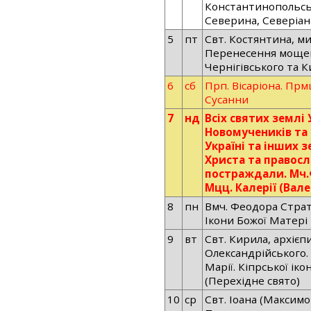
Константинопольськ
Северина, Северіана
5
пт
Свт. Костянтина, ми
Перенесення мощей 
Чернігівського та К
6
сб
Прп. Вісаріона. Прмц
Сусанни
7
нд
Всіх святих землі 
Новомучеників та с
Україні та інших з
Христа та правосл
постраждали. Мч.
Мцц. Калерії (Валер
8
пн
Вмч. Феодора Страт
Ікони Божої Матері
9
вт
Свт. Кирила, архієп
Олександрійського.
Марії. Кіпрської іко
(Перехідне свято)
10
ср
Свт. Іоана (Максимо