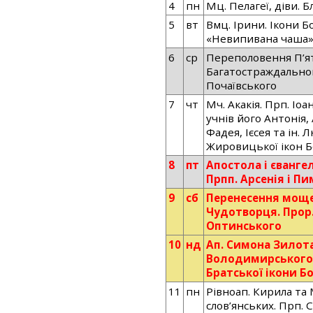
4
пн
Мц. Пелагеї, діви. Б
5
вт
Вмц. Ірини. Ікони Б
«Невипивана чаша
6
ср
Переполовення П’ят
Багатостраждальног
Почаївського
7
чт
Мч. Акакія. Прп. Іо
учнів його Антонія,
Фадея, Ієсея та ін. 
Жировицької ікон Б
8
пт
Апостола і євангел
Прпп. Арсенія і П
9
сб
Перенесення моще
Чудотворця. Прор. 
Оптинського
10
нд
Ап. Симона Зилота.
Володимирського. 
Братської ікони Б
11
пн
Рівноап. Кирила та
слов’янських. Прп.