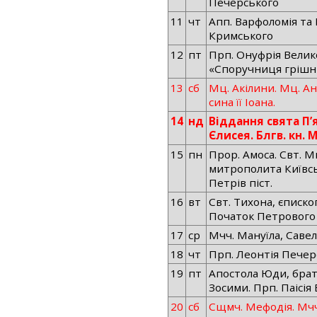
Печерського
11
чт
Апп. Варфоломія та 
Кримського
12
пт
Прп. Онуфрія Велик
«Споручниця грішни
13
сб
Мц. Акілини. Мц. Ан
сина її Іоана.
14
нд
Віддання свята П’
Єлисея. Блгв. кн. 
15
пн
Прор. Амоса. Свт. М
митрополита Київсь
Петрів піст.
16
вт
Свт. Тихона, єписк
Початок Петрового 
17
ср
Мчч. Мануїла, Савела
18
чт
Прп. Леонтія Печер
19
пт
Апостола Юди, брат
Зосими. Прп. Паісія 
20
сб
Сщмч. Мефодія. Мчч