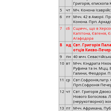
Григорія, єпископа 
5
чт
Мч. Конона Ісаврійс
6
пт
Мчч. 42 в Аморії. Пр
Конона. Прп. Аркаді
7
сб
Сщмчч., що в Херсон
Капітона, Євгенія, Є
Агафодора
8
нд
Свт. Григорія Пала
отців Києво-Печер
9
пн
40 мчч. Севастійськ
10
вт
Мчч. Кіндрата Ніко
Руфина та ін. Мцц. В
Галини, Феодори. Пр
11
ср
Свт.Софронія,патр.
Прп.Софронія Печер
12
чт
Свт. Григорія Двоєс
Нового Богослова. Л
(нерукотворної) ік
13
пт
Мчч. Африкана, Публ