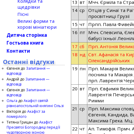
Колядки та
13
вт
Мчч. Єрміла та Стра
щедрівки
14
ср
Отців у Синаї та Раї
Пісні
просвітниці Грузії
Великі форми та
15
чт
Прпп. Павла Фивейс
хорові мініатюри
16
пт
Мчч. Спевсипа, Єле
Дитяча сторінка
бабусі їхньої Леоніл
Гостьова книга
17
сб
Прп. Антонія Велик
Контакти
18
нд
Свт. Афанасія та Кир
Олександрійських
Останні відгуки
19
пн
Прп. Макарія Велик
Євгенія
до
Запитання —
відповіді
посника та Макарія
Андрій
до
Запитання —
прп. Лаврентія Черн
відповіді
20
вт
Прп. Євфимія Велик
Євгенія
до
Запитання —
Лаврентія Печерськи
відповіді
Римми
Ольга
до
Акафіст святій
рівноапостольній княгині Ользі
21
ср
Прп. Максима сповід
Вікторія
до
Акафіст за
Євгенія, Кандида, В
померлого
Максима Грека. Мц. А
Тетяна Грицан
до
Акафіст
Пресвятої Богородиці перед Її
22
чт
Ап. Тимофія. Прмч. 
чудотворною іконою