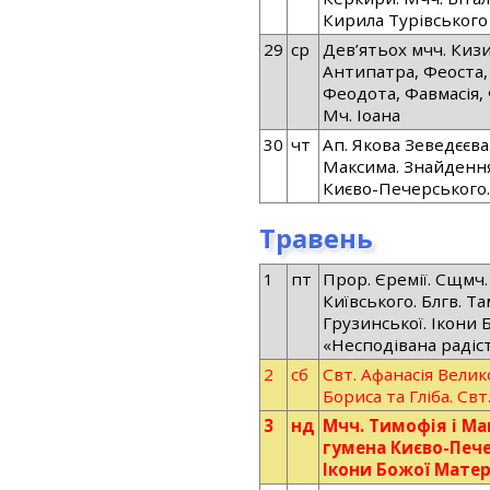
Кирила Турівського
29
ср
Дев’ятьох мчч. Киз
Антипатра, Феоста,
Феодота, Фавмасія, 
Мч. Іоана
30
чт
Ап. Якова Зеведєєва
Максима. Знайденн
Києво-Печерського
Травень
1
пт
Прор. Єремії. Сщмч.
Київського. Блгв. Т
Грузинської. Ікони 
«Несподівана радіс
2
сб
Свт. Афанасія Велико
Бориса та Гліба. Св
3
нд
Мчч. Тимофія і Ма
гумена Києво-Пече
Ікони Божої Матер