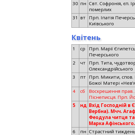
30
пн
Свт. Софронія, єп. 
померлих
31
вт
Прп. Іпатія Печерськ
Київського
Квітень
1
ср
Прп. Марії Єгипетсь
Печерського
2
чт
Прп. Тита, чудотво
Олександрійського
3
пт
Прп. Микити, спов. 
Божої Матері «Нев’
4
сб
Воскрешення прав. 
Піснеписця. Прп. Й
5
нд
Вхід Господній в 
Вербна). Мчч. Ага
Феодула читця та
Марка Афінського
6
пн
Страстний тиждень.