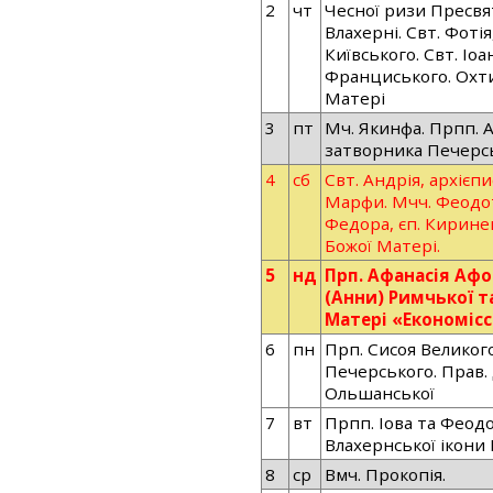
2
чт
Чесної ризи Пресвя
Влахерні. Свт. Фоті
Київського. Свт. Іо
Франциського. Охти
Матері
3
пт
Мч. Якинфа. Прпп. А
затворника Печерс
4
сб
Свт. Андрія, архієп
Марфи. Мчч. Феодот
Федора, єп. Кириней
Божої Матері.
5
нд
Прп. Афанасія Афо
(Анни) Римчької т
Матері «Економіс
6
пн
Прп. Сисоя Великого
Печерського. Прав. 
Ольшанської
7
вт
Прпп. Іова та Феод
Влахернської ікони
8
ср
Вмч. Прокопія.