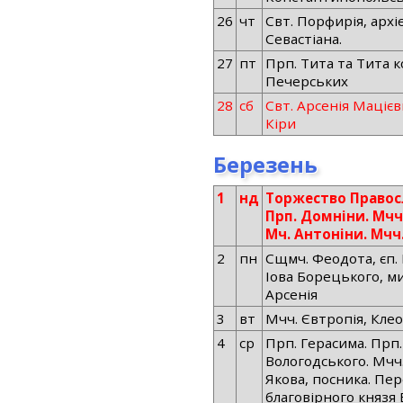
26
чт
Свт. Порфирія, архіє
Севастіана.
27
пт
Прп. Тита та Тита 
Печерських
28
сб
Свт. Арсенія Мацієв
Кіри
Березень
1
нд
Торжество Правосл
Прп. Домніни. Мчч.
Мч. Антоніни. Мчч
2
пн
Сщмч. Феодота, єп.
Іова Борецького, ми
Арсенія
3
вт
Мчч. Євтропія, Клео
4
ср
Прп. Герасима. Прп
Вологодського. Мчч.
Якова, посника. П
благовірного князя 