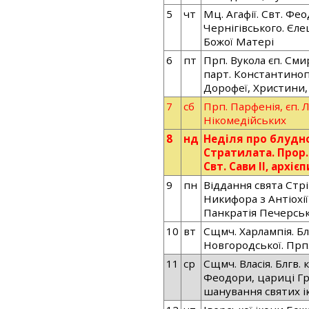
5
чт
Мц. Агафії. Свт. Феод
Чернігівського. Єле
Божої Матері
6
пт
Прп. Вукола єп. Сми
парт. Константиноп
Дорофеї, Христини, 
7
сб
Прп. Парфенія, єп. 
Нікомедійських
8
нд
Неділя про блудно
Стратилата. Прор.
Свт. Сави ІІ, архі
9
пн
Віддання свята Стр
Никифора з Антіохії
Панкратія Печерсь
10
вт
Сщмч. Харлампія. Бл
Новгородської. Прп
11
ср
Сщмч. Власія. Блгв. 
Феодори, цариці Гр
шанування святих і