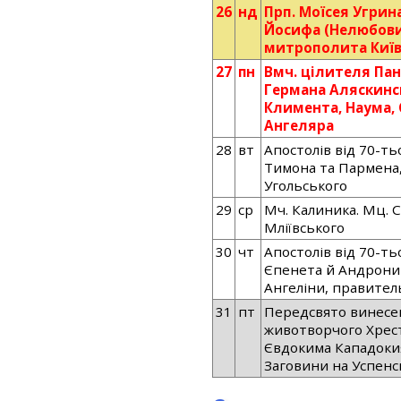
26
нд
Прп. Моїсея Угрин
Йосифа (Нелюбови
митрополита Київ
27
пн
Вмч. цілителя Па
Германа Аляскинсь
Климента, Наума, 
Ангеляра
28
вт
Апостолів від 70-т
Тимона та Пармена,
Угольського
29
ср
Мч. Калиника. Мц. 
Мліївського
30
чт
Апостолів від 70-ть
Єпенета й Андроника
Ангеліни, правител
31
пт
Передсвято винесе
животворчого Хрест
Євдокима Кападокия
Заговини на Успенсь