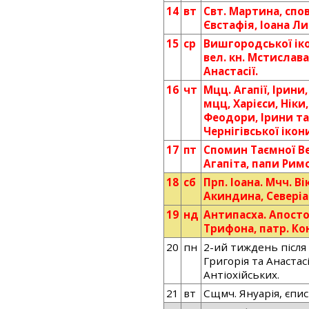
14
вт
Свт. Мартина, спов
Євстафія, Іоана Л
15
ср
Вишгородської іко
вел. кн. Мстислава
Анастасії.
16
чт
Мцц. Агапії, Ірини,
мцц, Харієси, Ніки
Феодори, Ірини та 
Чернігівської ікон
17
пт
Спомин Таємної Веч
Агапіта, папи Рим
18
сб
Прп. Іоана. Мчч. В
Акиндина, Северіа
19
нд
Антипасха. Апосто
Трифона, патр. К
20
пн
2-ий тиждень після 
Григорія та Анастасі
Антіохійських.
21
вт
Сщмч. Януарія, єпи