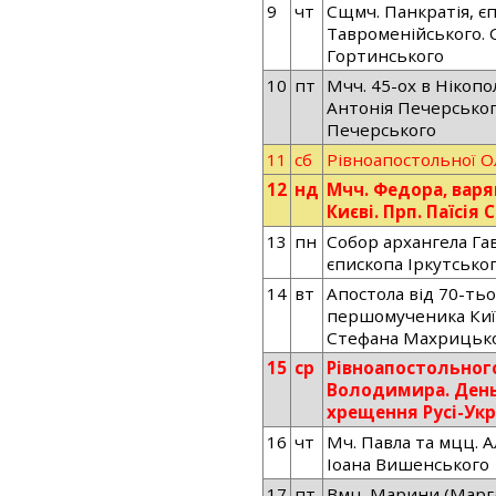
9
чт
Сщмч. Панкратія, є
Тавроменійського. 
Гортинського
10
пт
Мчч. 45-ох в Нікопо
Антонія Печерськог
Печерського
11
сб
Рівноапостольної Ол
12
нд
Мчч. Федора, варяг
Києві. Прп. Паїсія
13
пн
Собор архангела Гав
єпископа Іркутсько
14
вт
Апостола від 70-тьо
першомученика Київ
Стефана Махрицьк
15
ср
Рівноапостольног
Володимира. День
хрещення Русі-Укр
16
чт
Мч. Павла та мцц. А
Іоана Вишенського
17
пт
Вмц. Марини (Марг