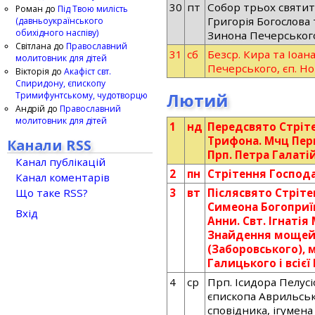
30
пт
Собор трьох святит
Роман
до
Під Твою милість
Григорія Богослова 
(давньоукраїнського
обихідного наспіву)
Зинона Печерськог
Світлана
до
Православний
31
сб
Безср. Кира та Іоан
молитовник для дітей
Печерського, єп. Н
Вікторія
до
Акафіст свт.
Спиридону, єпископу
Тримифунтському, чудотворцю
Лютий
Андрій
до
Православний
молитовник для дітей
1
нд
Передсвято Стріт
Трифона. Мчц Перп
Канали RSS
Прп. Петра Галаті
Канал публікацій
2
пн
Стрітення Господа
Канал коментарів
Що таке RSS?
3
вт
Післясвято Стріте
Симеона Богоприїм
Вхід
Анни. Свт. Ігнатія
Знайдення мощей 
(Заборовського), 
Галицького і всієї 
4
ср
Прп. Ісидора Пелусі
єпископа Аврильськ
сповідника, ігумена