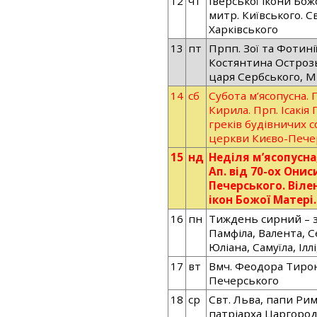
12
чт
Іверської ікони Божо
митр. Київського. Св
Харківського
13
пт
Прпп. Зої та Фотинії
Костянтина Острозь
царя Сербського, 
14
сб
Субота м’ясопусна. П
Кирила. Прп. Ісакія
греків будівничих с
церкви Києво-Пече
15
нд
Неділя м’ясопусна
Ап. від 70-ох Онис
Печерського. Віле
ікон Божої Матері.
16
пн
Тиждень сирний – з
Памфіла, Валента, С
Юліана, Самуїла, Іллі
17
вт
Вмч. Феодора Тирон
Печерського
18
ср
Свт. Льва, папи Рим
патріарха Царгоро