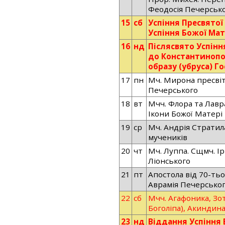
Феодосія Печерськ
15
сб
Успіння Пресвятої
Успіння Божої Мат
16
нд
Післясвято Успінн
до Константиноп
образу (убруса) Го
17
пн
Мч. Мирона пресвіте
Печерського
18
вт
Мчч. Флора та Лавра
Ікони Божої Матері
19
ср
Мч. Андрія Стратила
мучеників
20
чт
Мч. Луппа. Сщмч. І
Ліонського
21
пт
Апостола від 70-тьо
Аврамія Печерсько
22
сб
Мчч. Агафоника, Зот
Боголіпа), Акиндина
23
нд
Віддання Успіння 