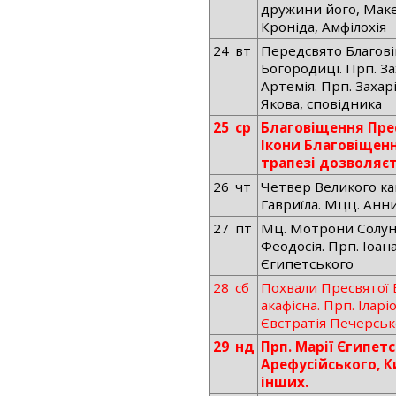
дружини його, Маке
Кроніда, Амфілохія
24
вт
Передсвято Благов
Богородиці. Прп. Зах
Артемія. Прп. Захар
Якова, сповідника
25
ср
Благовіщення Пре
Ікони Благовіщенн
трапезі дозволяєт
26
чт
Четвер Великого ка
Гавриїла. Мцц. Анни
27
пт
Мц. Мотрони Солунс
Феодосія. Прп. Іоан
Єгипетського
28
сб
Похвали Пресвятої 
акафісна. Прп. Іларі
Євстратія Печерськ
29
нд
Прп. Марії Єгипетс
Арефусійського, К
інших.