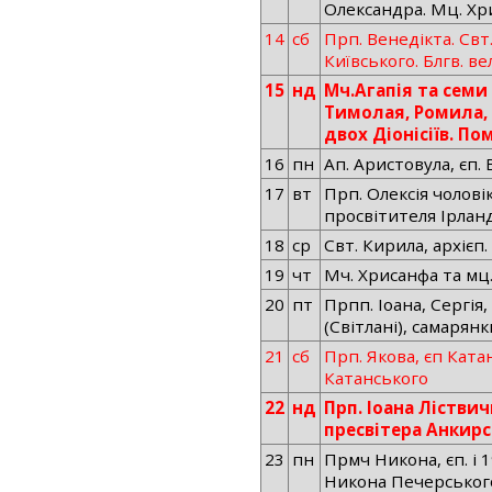
Олександра. Мц. Хр
14
сб
Прп. Венедікта. Свт
Київського. Блгв. ве
15
нд
Мч.Агапія та семи 
Тимолая, Ромила, 
двох Діонісіїв. П
16
пн
Ап. Аристовула, єп.
17
вт
Прп. Олексія чолові
просвітителя Ірланді
18
ср
Свт. Кирила, архієп
19
чт
Мч. Хрисанфа та мц.
20
пт
Прпп. Іоана, Сергія
(Світлані), самарянки
21
сб
Прп. Якова, єп Катан
Катанського
22
нд
Прп. Іоана Ліствич
пресвітера Анкир
23
пн
Прмч Никона, єп. і 1
Никона Печерського.