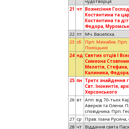
чудотворця
21
чт
Вознесіння Господ
Костянтина та цар
Костянтина та діт
Федора, Муромськ
22
пт
Мч. Василіска.
23
сб
Прп. Михайла. Прп. 
Полоцької
24
нд
Святих отців І Все
Симеона Стовпника
Мелетія, Стефана, 
Калиника, Федора, 
25
пн
Третє знайдення г
Свт. Інокентія, ар
Херсонського
26
вт
Апп. від 70-тьох Ка
Аверкія та Олени. П
сповідника. Прп. Ге
27
ср
Прав. Іоана Русина,
28
чт
Віддання свята Пас