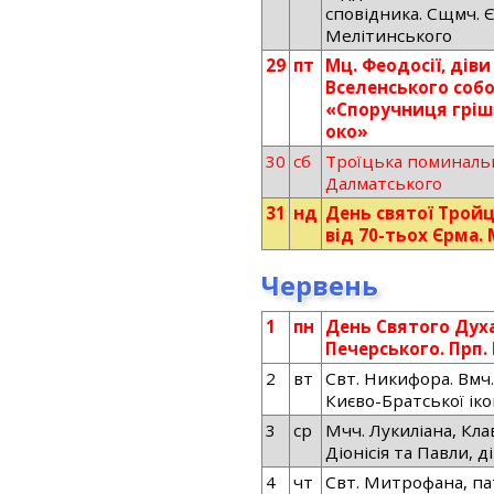
сповідника. Сщмч. Є
Мелітинського
29
пт
Мц. Феодосії, діви
Вселенського собо
«Споручниця гріш
око»
30
сб
Троїцька поминальна
Далматського
31
нд
День святої Тройц
від 70-тьох Єрма.
Червень
1
пн
День Святого Духа
Печерського. Прп.
2
вт
Свт. Никифора. Вмч.
Києво-Братської ік
3
ср
Мчч. Лукиліана, Клав
Діонісія та Павли, ді
4
чт
Свт. Митрофана, па