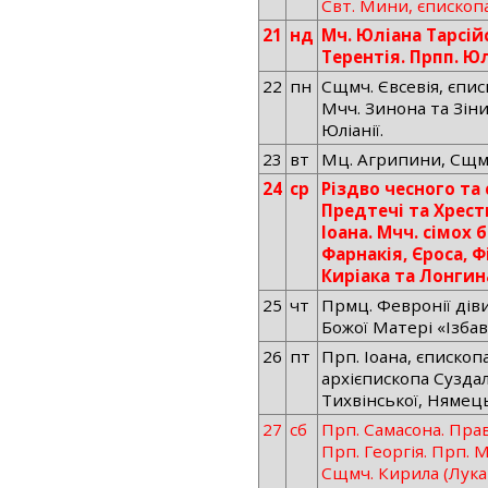
Свт. Мини, єпископ
21
нд
Мч. Юліана Тарсій
Терентія. Прпп. Юл
22
пн
Сщмч. Євсевія, єпис
Мчч. Зинона та Зіни
Юліанії.
23
вт
Мц. Агрипини, Сщмч
24
ср
Різдво чесного та
Предтечі та Хрес
Іоана. Мчч. сімох б
Фарнакія, Єроса, 
Киріака та Лонгин
25
чт
Прмц. Февронії діви
Божої Матері «Ізба
26
пт
Прп. Іоана, єпископа
архієпископа Суздал
Тихвінської, Нямець
27
сб
Прп. Самасона. Прав.
Прп. Георгія. Прп. 
Сщмч. Кирила (Лукар