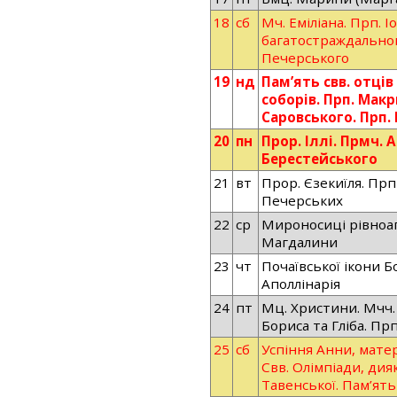
18
сб
Мч. Еміліана. Прп. 
багатостраждальног
Печерського
19
нд
Пам’ять свв. отці
соборів. Прп. Мак
Саровського. Прп.
20
пн
Прор. Іллі. Прмч. 
Берестейського
21
вт
Прор. Єзекиїля. Пр
Печерських
22
ср
Мироносиці рівноап
Магдалини
23
чт
Почаївської ікони Б
Аполлінарія
24
пт
Мц. Христини. Мчч.
Бориса та Гліба. Пр
25
сб
Успіння Анни, матер
Свв. Олімпіади, дия
Тавенської. Пам’ять