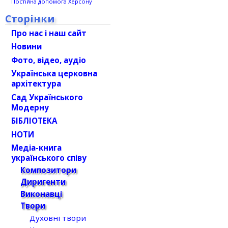
Постійна допомога Херсону
Сторінки
Про нас і наш сайт
Новини
Фото, відео, аудіо
Українська церковна
архітектура
Сад Українського
Модерну
БІБЛІОТЕКА
НОТИ
Медіа-книга
українського співу
Композитори
Диригенти
Виконавці
Твори
Духовні твори