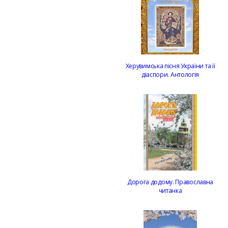
Херувимська пісня України та її
діаспори. Антологія
Дорога додому. Православна
читанка