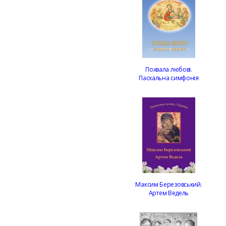
Похвала любові.
Пасхальна симфонія
Максим Березовський.
Артем Ведель