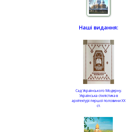
Наші видання:
Сад Українського Модерну.
Українська стилістика в
архітектурі першої половини ХХ
ст.