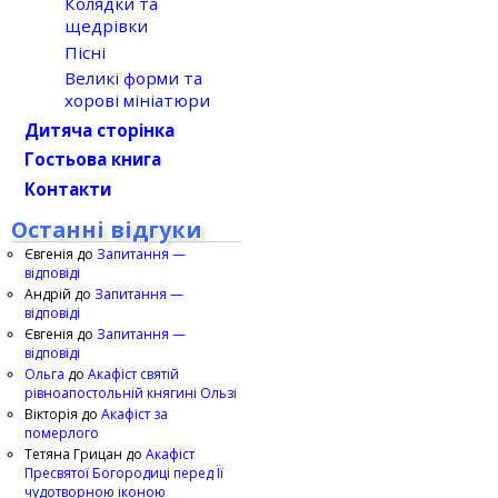
Колядки та
щедрівки
Пісні
Великі форми та
хорові мініатюри
Дитяча сторінка
Гостьова книга
Контакти
Останні відгуки
Євгенія
до
Запитання —
відповіді
Андрій
до
Запитання —
відповіді
Євгенія
до
Запитання —
відповіді
Ольга
до
Акафіст святій
рівноапостольній княгині Ользі
Вікторія
до
Акафіст за
померлого
Тетяна Грицан
до
Акафіст
Пресвятої Богородиці перед Її
чудотворною іконою