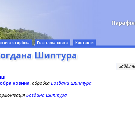
Парафія
итяча сторінка
Гостьова книга
Контакти
Богдана Шиптура
Зайдіт
иці
добра новина
,
обробка
Богдана Шиптура
армонізація
Богдана Шиптура