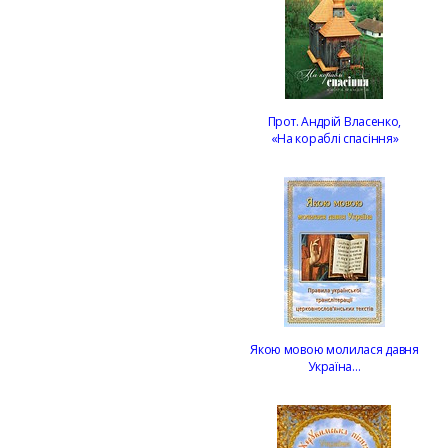
Прот. Андрій Власенко,
«На кораблі спасіння»
Якою мовою молилася давня
Україна…