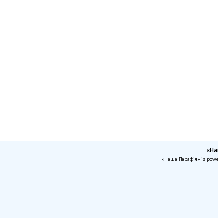
«На
«Наша Парафія» is pow