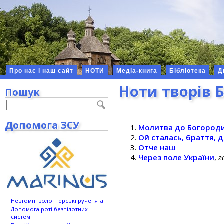
Про нас і наш сайт
НОТИ
Медіа-книга
Бібліотека
Д
Ноти творів 
Пошук
Допомога ЗСУ
Молитва до Богород
Ой сталась, браття, 
Отче наш
Через поле України
,
г
Невтомні волонтерські рученята
Допомога роті безпілотних
систем