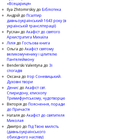
«Всецариця»
Ilya Zhitomirskiy
до
Бібліотека
Андрій
до
Псалтир
давньоукраїнський 1643 року (в
українській транслітерації)
Руслан
до
Акафіст до святого
Архистратига Михаїла
Лілія
до
Гостьова книга
Ольга
до
Акафіст святому
великомученику і цілителю
Пантелеймону
Benderski Valentyna
до
Зі
спогадів
Оксана
до
Ігор Соневицький.
Духовні твори
Денис
до
Акафіст свт.
Спиридону, єпископу
Тримифунтському, чудотворцю
Вікторія
до
Пояснення, поради
до Причастя
Наталя
до
Акафіст до святителя
Миколая
Дмитро
до
Під Твою милість
(давньоукраїнського
обихідного наспіву)