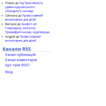
Роман
до
Під Твою милість
(давньоукраїнського
обихідного наспіву)
Світлана
до
Православний
молитовник для дітей
Вікторія
до
Акафіст свт.
Спиридону, єпископу
Тримифунтському, чудотворцю
Андрій
до
Православний
молитовник для дітей
Канали RSS
Канал публікацій
Канал коментарів
Що таке RSS?
Вхід