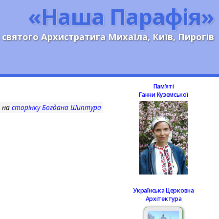
«Наша Парафія»
 святого Архистратига Михаїла, Київ, Пирогів
Памʼяті
Ганни Куземської
ь на
сторінку Богдана Шиптура
Українська Церковна
Архітектура