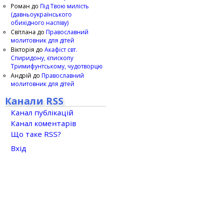
Роман
до
Під Твою милість
(давньоукраїнського
обихідного наспіву)
Світлана
до
Православний
молитовник для дітей
Вікторія
до
Акафіст свт.
Спиридону, єпископу
Тримифунтському, чудотворцю
Андрій
до
Православний
молитовник для дітей
Канали RSS
Канал публікацій
Канал коментарів
Що таке RSS?
Вхід