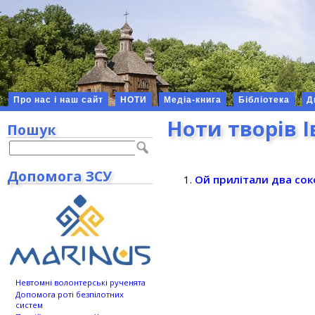
Про нас і наш сайт
НОТИ
Медіа-книга
Бібліотека
Д
Ноти творів 
Пошук
Допомога ЗСУ
Ой прилітали два со
Невтомні волонтерські рученята
Допомога роті безпілотних
систем