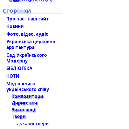
Постійна допомога Херсону
Сторінки
Про нас і наш сайт
Новини
Фото, відео, аудіо
Українська церковна
архітектура
Сад Українського
Модерну
БІБЛІОТЕКА
НОТИ
Медіа-книга
українського співу
Композитори
Диригенти
Виконавці
Твори
Духовні твори