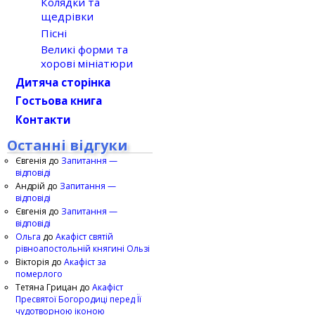
Колядки та
щедрівки
Пісні
Великі форми та
хорові мініатюри
Дитяча сторінка
Гостьова книга
Контакти
Останні відгуки
Євгенія
до
Запитання —
відповіді
Андрій
до
Запитання —
відповіді
Євгенія
до
Запитання —
відповіді
Ольга
до
Акафіст святій
рівноапостольній княгині Ользі
Вікторія
до
Акафіст за
померлого
Тетяна Грицан
до
Акафіст
Пресвятої Богородиці перед Її
чудотворною іконою