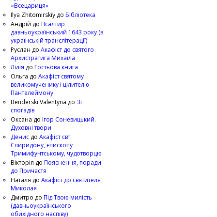
«Всецариця»
Ilya Zhitomirskiy
до
Бібліотека
Андрій
до
Псалтир
давньоукраїнський 1643 року (в
українській транслітерації)
Руслан
до
Акафіст до святого
Архистратига Михаїла
Лілія
до
Гостьова книга
Ольга
до
Акафіст святому
великомученику і цілителю
Пантелеймону
Benderski Valentyna
до
Зі
спогадів
Оксана
до
Ігор Соневицький.
Духовні твори
Денис
до
Акафіст свт.
Спиридону, єпископу
Тримифунтському, чудотворцю
Вікторія
до
Пояснення, поради
до Причастя
Наталя
до
Акафіст до святителя
Миколая
Дмитро
до
Під Твою милість
(давньоукраїнського
обихідного наспіву)