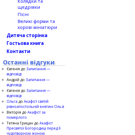
Колядки та
щедрівки
Пісні
Великі форми та
хорові мініатюри
Дитяча сторінка
Гостьова книга
Контакти
Останні відгуки
Євгенія
до
Запитання —
відповіді
Андрій
до
Запитання —
відповіді
Євгенія
до
Запитання —
відповіді
Ольга
до
Акафіст святій
рівноапостольній княгині Ользі
Вікторія
до
Акафіст за
померлого
Тетяна Грицан
до
Акафіст
Пресвятої Богородиці перед Її
чудотворною іконою