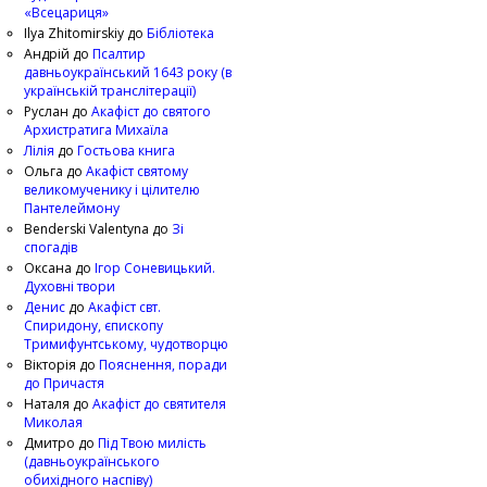
«Всецариця»
Ilya Zhitomirskiy
до
Бібліотека
Андрій
до
Псалтир
давньоукраїнський 1643 року (в
українській транслітерації)
Руслан
до
Акафіст до святого
Архистратига Михаїла
Лілія
до
Гостьова книга
Ольга
до
Акафіст святому
великомученику і цілителю
Пантелеймону
Benderski Valentyna
до
Зі
спогадів
Оксана
до
Ігор Соневицький.
Духовні твори
Денис
до
Акафіст свт.
Спиридону, єпископу
Тримифунтському, чудотворцю
Вікторія
до
Пояснення, поради
до Причастя
Наталя
до
Акафіст до святителя
Миколая
Дмитро
до
Під Твою милість
(давньоукраїнського
обихідного наспіву)