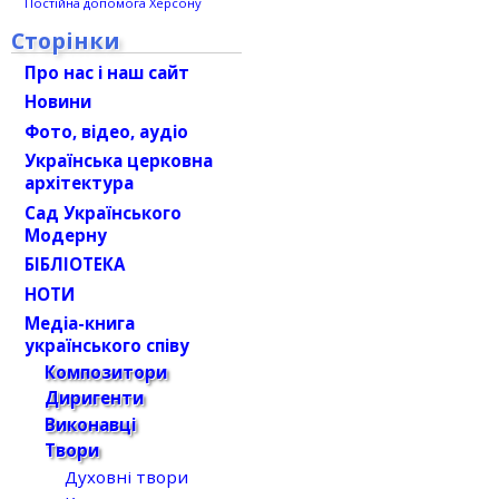
Постійна допомога Херсону
Сторінки
Про нас і наш сайт
Новини
Фото, відео, аудіо
Українська церковна
архітектура
Сад Українського
Модерну
БІБЛІОТЕКА
НОТИ
Медіа-книга
українського співу
Композитори
Диригенти
Виконавці
Твори
Духовні твори