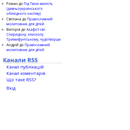
Роман
до
Під Твою милість
(давньоукраїнського
обихідного наспіву)
Світлана
до
Православний
молитовник для дітей
Вікторія
до
Акафіст свт.
Спиридону, єпископу
Тримифунтському, чудотворцю
Андрій
до
Православний
молитовник для дітей
Канали RSS
Канал публікацій
Канал коментарів
Що таке RSS?
Вхід