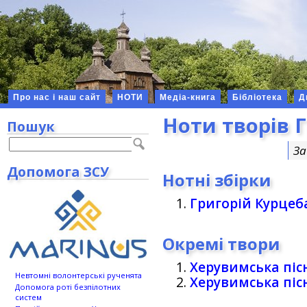
Про нас і наш сайт
НОТИ
Медіа-книга
Бібліотека
Д
Ноти творів 
Пошук
За
Допомога ЗСУ
Нотні збірки
Григорій Курцеба
Окремі твори
Херувимська піс
Невтомні волонтерські рученята
Херувимська піс
Допомога роті безпілотних
систем