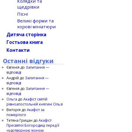
Колядки та
щедрівки
Пісні
Великі форми та
хорові мініатюри
Дитяча сторінка
Гостьова книга
Контакти
Останні відгуки
Євгенія
до
Запитання —
відповіді
Андрій
до
Запитання —
відповіді
Євгенія
до
Запитання —
відповіді
Ольга
до
Акафіст святій
рівноапостольній княгині Ользі
Вікторія
до
Акафіст за
померлого
Тетяна Грицан
до
Акафіст
Пресвятої Богородиці перед Її
чудотворною іконою