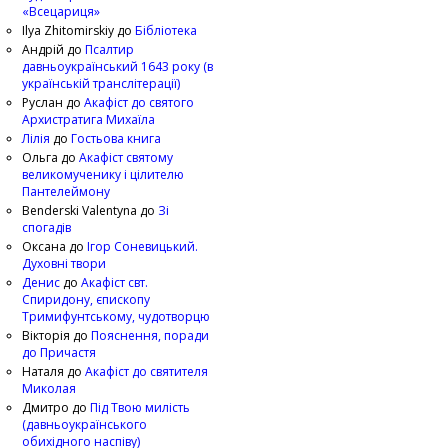
«Всецариця»
Ilya Zhitomirskiy
до
Бібліотека
Андрій
до
Псалтир
давньоукраїнський 1643 року (в
українській транслітерації)
Руслан
до
Акафіст до святого
Архистратига Михаїла
Лілія
до
Гостьова книга
Ольга
до
Акафіст святому
великомученику і цілителю
Пантелеймону
Benderski Valentyna
до
Зі
спогадів
Оксана
до
Ігор Соневицький.
Духовні твори
Денис
до
Акафіст свт.
Спиридону, єпископу
Тримифунтському, чудотворцю
Вікторія
до
Пояснення, поради
до Причастя
Наталя
до
Акафіст до святителя
Миколая
Дмитро
до
Під Твою милість
(давньоукраїнського
обихідного наспіву)