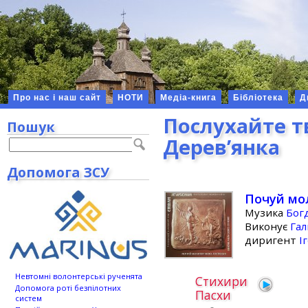
Про нас і наш сайт
НОТИ
Медіа-книга
Бібліотека
Д
Послухайте т
Пошук
Дерев’янка
Допомога ЗСУ
Почуй мо
Музика
Бог
Виконує
Га
диригент
І
Невтомні волонтерські рученята
Стихири
Допомога роті безпілотних
Пасхи
систем