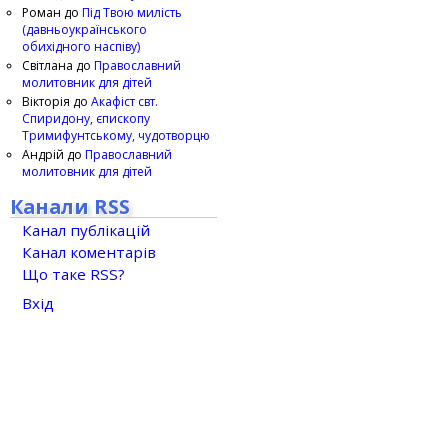
Роман
до
Під Твою милість
(давньоукраїнського
обихідного наспіву)
Світлана
до
Православний
молитовник для дітей
Вікторія
до
Акафіст свт.
Спиридону, єпископу
Тримифунтському, чудотворцю
Андрій
до
Православний
молитовник для дітей
Канали RSS
Канал публікацій
Канал коментарів
Що таке RSS?
Вхід