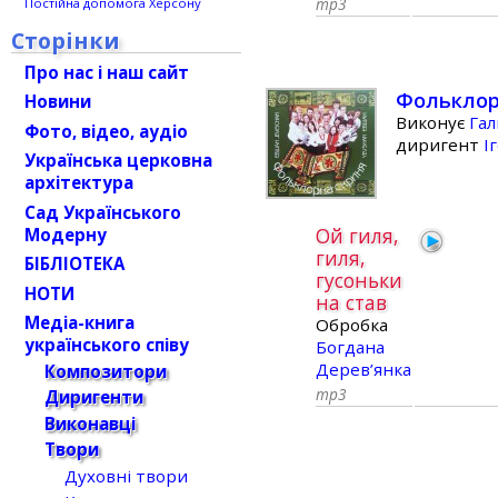
mp3
Постійна допомога Херсону
Сторінки
Про нас і наш сайт
Фольклор
Новини
Виконує
Га
Фото, відео, аудіо
диригент
І
Українська церковна
архітектура
Сад Українського
Ой гиля,
Модерну
гиля,
БІБЛІОТЕКА
гусоньки
НОТИ
на став
Медіа-книга
Обробка
українського співу
Богдана
Дерев’янка
Композитори
mp3
Диригенти
Виконавці
Твори
Духовні твори