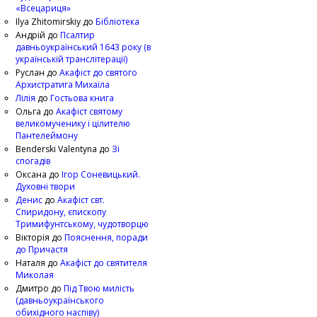
«Всецариця»
Ilya Zhitomirskiy
до
Бібліотека
Андрій
до
Псалтир
давньоукраїнський 1643 року (в
українській транслітерації)
Руслан
до
Акафіст до святого
Архистратига Михаїла
Лілія
до
Гостьова книга
Ольга
до
Акафіст святому
великомученику і цілителю
Пантелеймону
Benderski Valentyna
до
Зі
спогадів
Оксана
до
Ігор Соневицький.
Духовні твори
Денис
до
Акафіст свт.
Спиридону, єпископу
Тримифунтському, чудотворцю
Вікторія
до
Пояснення, поради
до Причастя
Наталя
до
Акафіст до святителя
Миколая
Дмитро
до
Під Твою милість
(давньоукраїнського
обихідного наспіву)