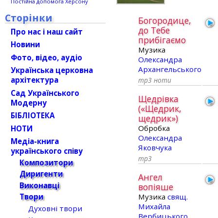
Постійна допомога Херсону
Сторінки
Богородице,
до Тебе
Про нас і наш сайт
прибігаємо
Новини
Музика
Фото, відео, аудіо
Олександра
Архангельського
Українська церковна
архітектура
mp3
ноти
Сад Українського
Щедрівка
Модерну
(«Щедрик,
БІБЛІОТЕКА
щедрик»)
Обробка
НОТИ
Олександра
Медіа-книга
Яковчука
українського співу
mp3
Композитори
Диригенти
Ангел
Виконавці
вопіяше
Музика
свящ.
Твори
Михайла
Духовні твори
Вербицького