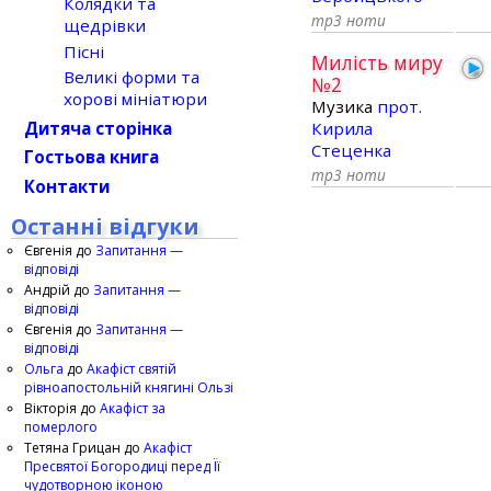
Колядки та
mp3
ноти
щедрівки
Пісні
Милість миру
Великі форми та
№2
хорові мініатюри
Музика
прот.
Кирила
Дитяча сторінка
Стеценка
Гостьова книга
mp3
ноти
Контакти
Останні відгуки
Євгенія
до
Запитання —
відповіді
Андрій
до
Запитання —
відповіді
Євгенія
до
Запитання —
відповіді
Ольга
до
Акафіст святій
рівноапостольній княгині Ользі
Вікторія
до
Акафіст за
померлого
Тетяна Грицан
до
Акафіст
Пресвятої Богородиці перед Її
чудотворною іконою