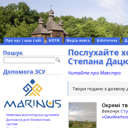
Про нас і наш сайт
НОТИ
Медіа-книга
Бібліотека
Д
Послухайте х
Пошук
Степана Дац
Допомога ЗСУ
Читайте про Маестро
Твори подано з дозволу
Окремі т
Виконує
Сту
Невтомні волонтерські рученята
«Gaudeamus
Допомога роті безпілотних
систем