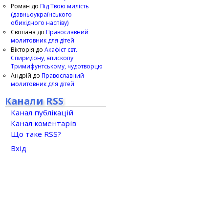
Роман
до
Під Твою милість
(давньоукраїнського
обихідного наспіву)
Світлана
до
Православний
молитовник для дітей
Вікторія
до
Акафіст свт.
Спиридону, єпископу
Тримифунтському, чудотворцю
Андрій
до
Православний
молитовник для дітей
Канали RSS
Канал публікацій
Канал коментарів
Що таке RSS?
Вхід