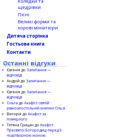
Колядки та
щедрівки
Пісні
Великі форми та
хорові мініатюри
Дитяча сторінка
Гостьова книга
Контакти
Останні відгуки
Євгенія
до
Запитання —
відповіді
Андрій
до
Запитання —
відповіді
Євгенія
до
Запитання —
відповіді
Ольга
до
Акафіст святій
рівноапостольній княгині Ользі
Вікторія
до
Акафіст за
померлого
Тетяна Грицан
до
Акафіст
Пресвятої Богородиці перед Її
чудотворною іконою