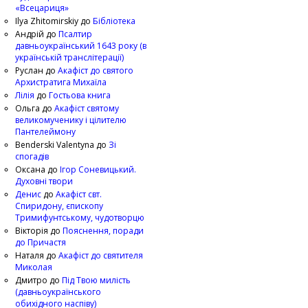
«Всецариця»
Ilya Zhitomirskiy
до
Бібліотека
Андрій
до
Псалтир
давньоукраїнський 1643 року (в
українській транслітерації)
Руслан
до
Акафіст до святого
Архистратига Михаїла
Лілія
до
Гостьова книга
Ольга
до
Акафіст святому
великомученику і цілителю
Пантелеймону
Benderski Valentyna
до
Зі
спогадів
Оксана
до
Ігор Соневицький.
Духовні твори
Денис
до
Акафіст свт.
Спиридону, єпископу
Тримифунтському, чудотворцю
Вікторія
до
Пояснення, поради
до Причастя
Наталя
до
Акафіст до святителя
Миколая
Дмитро
до
Під Твою милість
(давньоукраїнського
обихідного наспіву)