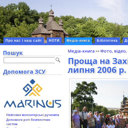
Про нас і наш сайт
НОТИ
Медіа-книга
Бібліотека
Д
Медіа-книга
Фото, відео,
Пошук
Проща на Захі
липня 2006 р.
Допомога ЗСУ
Невтомні волонтерські рученята
Допомога роті безпілотних
систем