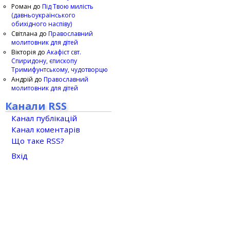
Роман
до
Під Твою милість
(давньоукраїнського
обихідного наспіву)
Світлана
до
Православний
молитовник для дітей
Вікторія
до
Акафіст свт.
Спиридону, єпископу
Тримифунтському, чудотворцю
Андрій
до
Православний
молитовник для дітей
Канали RSS
Канал публікацій
Канал коментарів
Що таке RSS?
Вхід