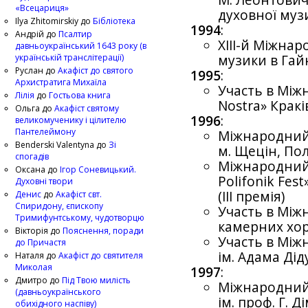
М. Леонтович
«Всецариця»
духовної муз
Ilya Zhitomirskiy
до
Бібліотека
1994
:
Андрій
до
Псалтир
XIII-й Міжна
давньоукраїнський 1643 року (в
українській транслітерації)
музики в Гайн
Руслан
до
Акафіст до святого
1995
:
Архистратига Михаїла
Участь в Між
Лілія
до
Гостьова книга
Nostra» Крак
Ольга
до
Акафіст святому
1996
:
великомученику і цілителю
Пантелеймону
Міжнародний 
Benderski Valentyna
до
Зі
м. Щецін, Пол
спогадів
Міжнародний
Оксана
до
Ігор Соневицький.
Polifonik Fes
Духовні твори
(ІІІ премія)
Денис
до
Акафіст свт.
Спиридону, єпископу
Участь в Між
Тримифунтському, чудотворцю
камерних хор
Вікторія
до
Пояснення, поради
Участь в Між
до Причастя
ім. Адама Дід
Наталя
до
Акафіст до святителя
Миколая
1997
:
Дмитро
до
Під Твою милість
Міжнародний
(давньоукраїнського
ім. проф. Г. Д
обихідного наспіву)