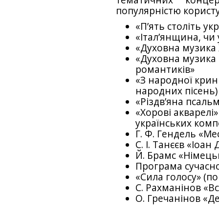
тематичних конце
популярністю користу
«П’ять століть ук
«Італ’янщина, чи
«Духовна музика 
«Духовна музика 
романтиків»
«З народної крин
народних пісень)
«Різдв’яна псальм
«Хорові акварелі»
українських компо
Г. Ф. Гендель «Мес
С. І. Танєєв «Іоан
Й. Брамс «Німець
Програма сучасно
«Сила голосу» (п
С. Рахманінов «В
О. Гречанінов «Д