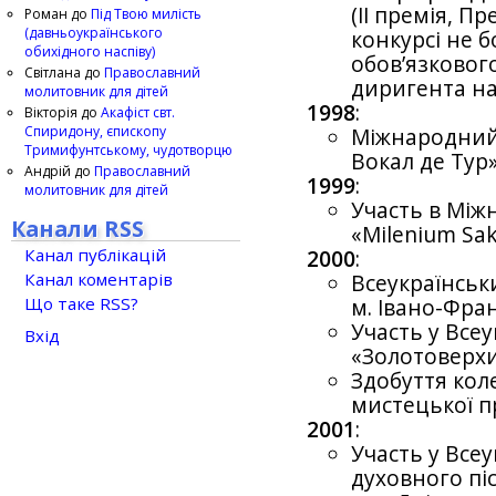
(ІІ премія, П
Роман
до
Під Твою милість
(давньоукраїнського
конкурсі не 
обихідного наспіву)
обов’язковог
Світлана
до
Православний
диригента на 
молитовник для дітей
1998
:
Вікторія
до
Акафіст свт.
Спиридону, єпископу
Міжнародний
Тримифунтському, чудотворцю
Вокал де Тур» 
Андрій
до
Православний
1999
:
молитовник для дітей
Участь в Між
Канали RSS
«Milenium Sak
Канал публікацій
2000
:
Канал коментарів
Всеукраїнськи
Що таке RSS?
м. Івано-Фран
Участь у Всеу
Вхід
«Золотоверхи
Здобуття кол
мистецької пр
2001
:
Участь у Все
духовного піс