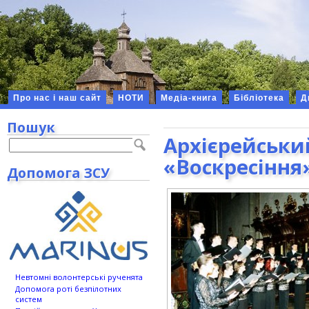
Про нас і наш сайт
НОТИ
Медіа-книга
Бібліотека
Д
Пошук
Архієрейськи
«Воскресіння
Допомога ЗСУ
Невтомні волонтерські рученята
Допомога роті безпілотних
систем