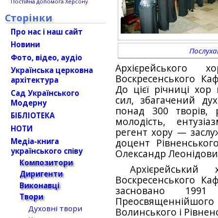
Постійна допомога Херсону
Сторінки
Про нас і наш сайт
Новини
Послух
Фото, відео, аудіо
Архієрейського х
Українська церковна
Воскресенського Каф
архітектура
До цієї річниці хо
Сад Українського
сил, збагачений ду
Модерну
понад 300 творів, 
БІБЛІОТЕКА
молодість, ентузі
НОТИ
регент хору — заслу
Медіа-книга
доцент Рівненського
українського співу
Олександр Леонідови
Композитори
Архієрейський 
Диригенти
Воскресенського Каф
Виконавці
засновано 1991
Твори
Преосвященнійшо
Духовні твори
Волинського і Рівнен