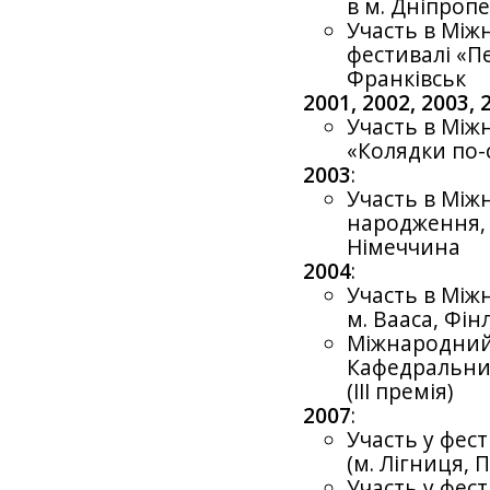
в м. Дніпроп
Участь в Мі
фестивалі «Пе
Франківськ
2001, 2002, 2003, 
Участь в Між
«Колядки по-с
2003
:
Участь в Між
народження, 
Німеччина
2004
:
Участь в Між
м. Вааса, Фін
Міжнародний
Кафедральних
(ІІІ премія)
2007
:
Участь у фест
(м. Лігниця, 
Участь у фес