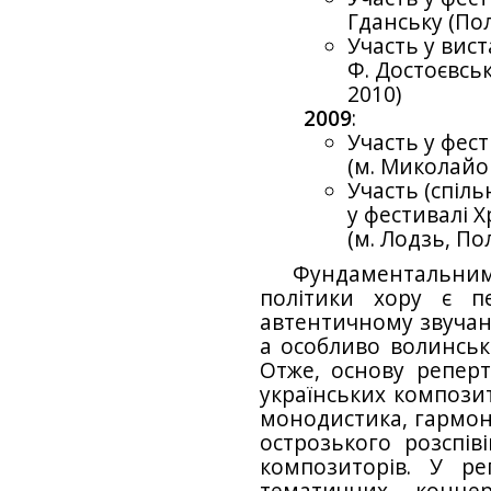
Гданську (По
Участь у вист
Ф. Достоєвськ
2010)
2009
:
Участь у фес
(м. Миколайо
Участь (спіл
у фестивалі 
(м. Лодзь, П
Фундаментальни
політики хору є п
автентичному звучанн
а особливо волинсько
Отже, основу реперт
українських композит
монодистика, гармоні
острозького розспів
композиторів. У ре