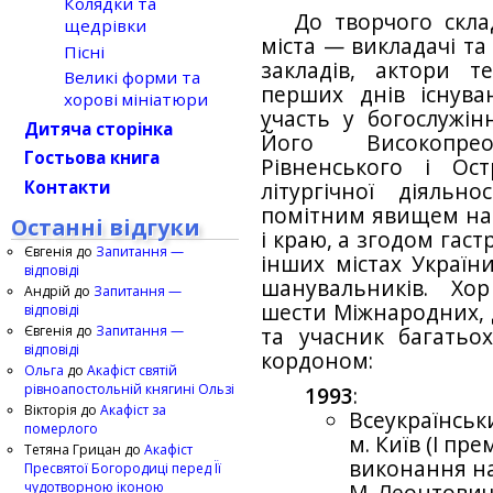
Колядки та
До творчого скла
щедрівки
міста — викладачі та
Пісні
закладів, актори те
Великі форми та
перших днів існува
хорові мініатюри
участь у богослужін
Дитяча сторінка
Його Високопреос
Гостьова книга
Рівненського і Ост
Контакти
літургічної діяль
помітним явищем на 
Останні відгуки
і краю, а згодом гас
Євгенія
до
Запитання —
інших містах України
відповіді
шанувальників. Хо
Андрій
до
Запитання —
шести Міжнародних, д
відповіді
Євгенія
до
Запитання —
та учасник багатьох
відповіді
кордоном:
Ольга
до
Акафіст святій
рівноапостольній княгині Ользі
1993
:
Вікторія
до
Акафіст за
Всеукраїнськ
померлого
м. Київ (І пр
Тетяна Грицан
до
Акафіст
виконання на
Пресвятої Богородиці перед Її
чудотворною іконою