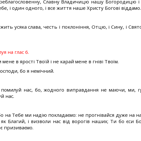
Преблагословенну, Славну Владичицю нашу Богородицю і 
бе, і один одного, і все життя наше Христу Богові віддамо
жить усяка слава, честь і поклоніння, Отцю, і Сину, і Свято
я на глас 6.
 мене в ярості Твоїй і не карай мене в гніві Твоїм.
осподи, бо я немічний.
 помилуй нас, бо, жодного виправдання не маючи, ми, гр
й нас.
бо на Тебе ми надію покладаємо: не прогнівайся дуже на н
 як Благий, і визволи нас від ворогів наших; Ти бо єси Бо
воє призиваємо.