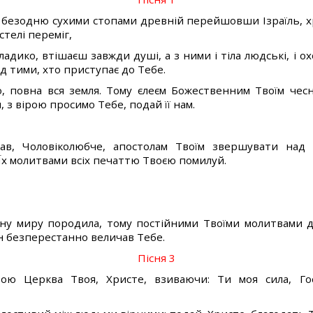
 безодню сухими стопами древній перейшовши Ізраїль,
стелі переміг,
ладико, втішаєш завжди душі, а з ними і тіла людські, і ох
д тими, хто приступає до Тебе.
о, повна вся земля. Тому єлеєм Божественним Твоїм чес
 з вірою просимо Тебе, подай її нам.
дав, Чоловіколюбче, апостолам Твоїм звершувати над
Їх молитвами всіх печаттю Твоєю помилуй.
ину миру породила, тому постійними Твоїми молитвами д
ін безперестанно величав Тебе.
Пісня 3
бою Церква Твоя, Христе, взиваючи: Ти моя сила, Г