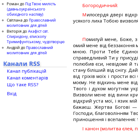
Роман
до
Під Твою милість
Богородичний:
(давньоукраїнського
М
илосердя двері відкр
обихідного наспіву)
Світлана
до
Православний
усякого лиха Тобою визволя
молитовник для дітей
Вікторія
до
Акафіст свт.
Спиридону, єпископу
П
омилуй мене, Боже, з
Тримифунтському, чудотворцю
омий мене від беззаконня мо
Андрій
до
Православний
мною. Проти Тебе Єдиног
молитовник для дітей
справедливий Ти у присуді 
Канали RSS
полюбив єси, невідоме й т
стану біліший від снігу. Да
Канал публікацій
від гріхів моїх і прости в
Канал коментарів
моєму. Не відкинь мене від
Що таке RSS?
Твого і духом могутнім ук
Вхід
Визволи мене від вини крив
відкрий уста мої, і язик м
бажаєш. Жертва Богові —
Господи, благоволінням Тво
приношення і всепалення: 
І канон (молитва єлея, 