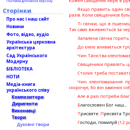
Кожен священик бере в руки 
Постійна допомога Херсону
Якщо править один свящ
Сторінки
разів. Коли священиків біл
Про нас і наш сайт
Ті свічки, що в пшениц
Новини
Так само вживаються за чер
Фото, відео, аудіо
Запалена свічка горить
Українська церковна
До єлею вливається трош
архітектура
Сад Українського
Чин Таїнства єлеопомаз
Модерну
Священики правлять цей
БІБЛІОТЕКА
Столик треба поставити 
НОТИ
Чин єлеопомазання пр
Медіа-книга
скорочує, бо він замінює со
українського співу
Але в разі потреби бла
Композитори
Диригенти
Б
лагословен Бог наш…
Виконавці
Т
рисвяте.
П
ресвята Тр
Твори
Г
осподи, помилуй
(12 р
Духовні твори