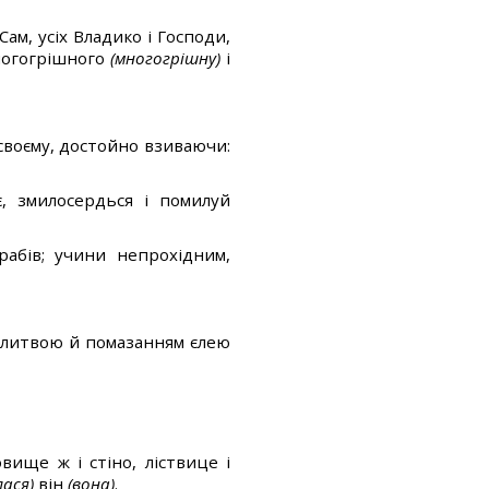
Сам, усіх Владико і Господи,
ногогрішного
(многогрішну)
і
 своєму, достойно взиваючи:
є, змилосердься і помилуй
рабів; учини непрохідним,
олитвою й помазанням єлею
ище ж і стіно, ліствице і
лася)
він
(вона)
.