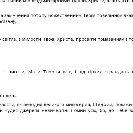
лостивий між людьми вірними; подай, Христе, благодать 
 на закінчення потопу Божественним Твоїм повелінням вказ
жденну)
.
світла, з милости Твоєї, Христе, просвіти помазанням і т
о з висоти, Мати Творця всіх, і від гірких страждан
сопілка…
илости, як безодня великого милосердя, Щедрий, покажи
лий чудес джерела невичерпні і омий усіх, бо, до Тебе