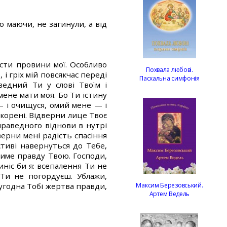
 маючи, не загинули, а від
ости провини мої. Особливо
Похвала любові.
 і гріх мій повсякчас переді
Пасхальна симфонія
едний Ти у слові Твоїм і
мене мати моя. Бо Ти істину
— і очищуся, омий мене — і
покорені. Відверни лице Твоє
 праведного віднови в нутрі
верни мені радість спасіння
стиві навернуться до Тебе,
итиме правду Твою. Господи,
иніс би я: всепалення Ти не
Ти не погордуєш. Ублажи,
 угодна Тобі жертва правди,
Максим Березовський.
Артем Ведель