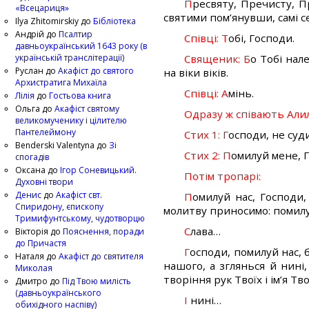
П
ресвяту, Пречисту, 
«Всецариця»
святими пом’янувши, самі се
Ilya Zhitomirskiy
до
Бібліотека
Андрій
до
Псалтир
Співці: Т
обі, Господи.
давньоукраїнський 1643 року (в
українській транслітерації)
Священик: Б
о Тобі нале
Руслан
до
Акафіст до святого
на віки віків.
Архистратига Михаїла
Співці: А
мінь.
Лілія
до
Гостьова книга
Ольга
до
Акафіст святому
Одразу ж співають Алилу
великомученику і цілителю
Пантелеймону
Стих 1: Г
осподи, не суди
Benderski Valentyna
до
Зі
Стих 2: П
омилуй мене, Г
спогадів
Оксана
до
Ігор Соневицький.
Потім тропарі:
Духовні твори
Денис
до
Акафіст свт.
П
омилуй нас, Господи,
Спиридону, єпископу
молитву приносимо: помилу
Тримифунтському, чудотворцю
С
лава…
Вікторія
до
Пояснення, поради
до Причастя
Г
осподи, помилуй нас, 
Наталя
до
Акафіст до святителя
нашого, а зглянься й нині,
Миколая
творіння рук Твоїх і ім’я Т
Дмитро
до
Під Твою милість
(давньоукраїнського
І
нині…
обихідного наспіву)