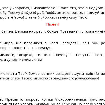
, хто у хворобах, Визволителю і Спасе тих, хто в недугах; 
рабу Твоєму
(недужій рабі Твоїй)
, змилосердься, помилуй м
 щоб він
(вона)
славив
(ла)
Божественну силу Твою.
Пісня 4
бачила Церква на хресті, Сонце Праведне, і стала в чині
не миро, що пролилося з Твоєї благодаті і світ очища
з вірою рани тілесні помазує.
 милости, Владико, Ти нині знаменував почуття Твоїх 
усім супротивним силам.
икликати Твоїх божественних священнослужителів і їх м
сатися; спаси Твоєю милістю стражденного
(стражденну)
.
о Пресвята, покрово кріпка й охоронителька, пристанов
осердься над хворим
(хворою)
, бо до Тебе єдиної звернувся
(