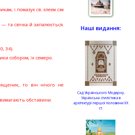
ам, і помазує св. єлеєм сім
 — та свічка й запалюється.
Наші видання:
, 34).
ки собором, їх семеро.
ященик, то він нічого не
Сад Українського Модерну.
Українська стилістика в
о вимагають обставини.
архітектурі першої половини ХХ
ст.