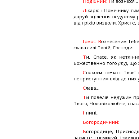
Подібний: Т
и вознісся…
Л
ікарю і Помічнику тим
даруй зцілення недужому 
від гріхів визволи, Христе,
Ірмос: В
ознесеним Тебе 
слава силі Твоїй, Господи.
Т
и, Спасе, як нетлін
Божественно того
(ту)
, що 
С
покоєм печаті Твоєї
неприступним вхід до них 
С
лава…
Т
и повелів недужим пр
Твого, Чоловіколюбче, спа
І
нині…
Богородичний:
Б
огородице, Приснодів
захисте, і помилуй, і змил