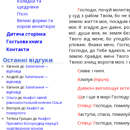
Колядки та
щедрівки
Г
осподи, почуй молитву 
Пісні
у суд з рабом Твоїм, бо н
Великі форми та
землю життя моє, посадив м
хорові мініатюри
моє. Я згадую дні давні, р
мої: душа моя, як земля б
Дитяча сторінка
Твого від мене, бо уподіб
Гостьова книга
уповаю. Вкажи мені, Госпо
Контакти
Господи, до Тебе вдаюся, 
землю правди; імені Твог
Останні відгуки
Твоєю знищ ворогів моїх. І в
Євгенія
до
Запитання —
С
лава: і нині.
відповіді
Андрій
до
Запитання —
А
лилуя
(тричі)
.
відповіді
Євгенія
до
Запитання —
Диякон виголошує єкте
відповіді
Щ
е і ще в мирі Господ
Ольга
до
Акафіст святій
рівноапостольній княгині Ользі
Співці: Г
осподи, помилу
Вікторія
до
Акафіст за
померлого
З
аступи, спаси, помилу
Тетяна Грицан
до
Акафіст
Співці: Г
осподи, помилу
Пресвятої Богородиці перед Її
чудотворною іконою