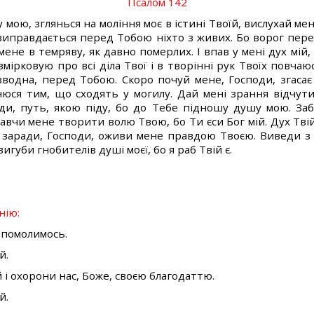
Псалом 142
мою, зглянься на моління моє в істині Твоїй, вислухай мен
е виправдається перед Тобою ніхто з живих. Бо ворог пере
ене в темряву, як давно померлих. І впав у мені дух мій
озмірковую про всі діла Твої і в творінні рук Твоїх повча
езводна, перед Тобою. Скоро почуй мене, Господи, згасає
нюся тим, що сходять у могилу. Дай мені зрання відчут
ди, путь, якою піду, бо до Тебе підношу душу мою. Заб
навчи мене творити волю Твою, бо Ти єси Бог мій. Дух Тві
о заради, Господи, оживи мене правдою Твоєю. Виведи з 
игуби гнобителів душі моєї, бо я раб Твій є.
нію:
у помолимось.
й.
й і охорони нас, Боже, своєю благодаттю.
й.