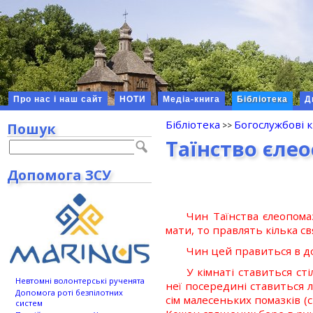
Про нас і наш сайт
НОТИ
Медіа-книга
Бібліотека
Д
Бібліотека
Богослужбові 
Пошук
Таїнство єле
Допомога ЗСУ
Чин Таїнства єлеопома
мати, то правлять кілька с
Чин цей правиться в до
У кімнаті ставиться ст
Невтомні волонтерські рученята
неї посередині ставиться 
Допомога роті безпілотних
сім малесеньких помазків (
систем