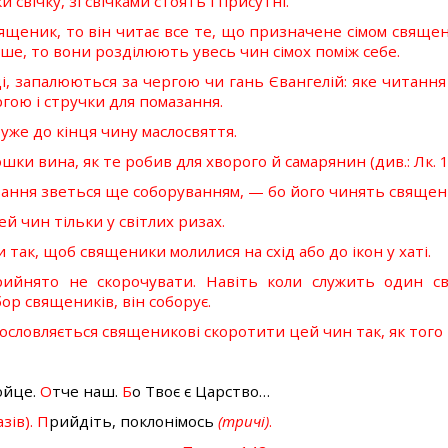
свічку, зі свічками стоять і присутні.
еник, то він читає все те, що призначене сімом священик
ьше, то вони розділюють увесь чин сімох поміж себе.
і, запалюються за чергою чи гань Євангелій: яке читання
гою і стручки для помазання.
 уже до кінця чину маслосвяття.
ки вина, як те робив для хворого й самарянин (див.: Лк. 10
ання зветься ще соборуванням, — бо його чинять священи
 чин тільки у світлих ризах.
так, щоб священики молилися на схід або до ікон у хаті.
ийнято не скорочувати. Навіть коли служить один св
бор священиків, він соборує.
гословляється священикові скоротити цей чин так, як тог
ойце.
О
тче наш.
Б
о Твоє є Царство…
азів). П
рийдіть, поклонімось
(тричі)
.