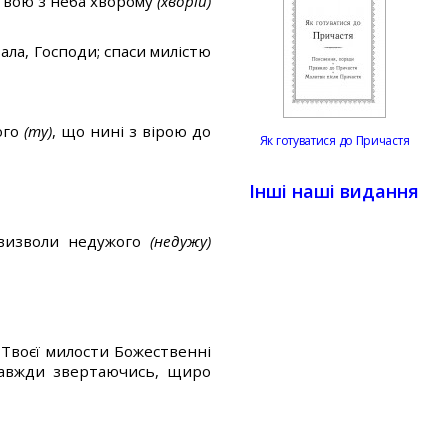
Твою з неба хворому
(хворій)
ала, Господи; спаси милістю
ого
(ту)
, що нині з вірою до
Як готуватися до Причастя
Інші наші видання
ь визволи недужого
(недужу)
 Твоєї милости Божественні
 завжди звертаючись, щиро