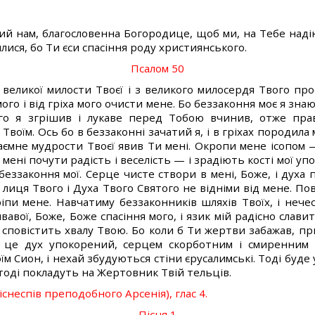
ий нам, благословенна Богородице, щоб ми, на Тебе надію
лися, бо Ти єси спасіння роду християнського.
Псалом 50
 великої милости Твоєї і з великого милосердя Твого пр
го і від гріха мого очисти мене. Бо беззаконня моє я знаю,
о я згрішив і лукаве перед Тобою вчинив, отже прав
Твоїм. Ось бо в беззаконні зачатий я, і в гріхах породила 
аємне мудрости Твоєї явив Ти мені. Окропи мене ісопом 
й мені почути радість і веселість — і зрадіють кості мої у
сі беззаконня мої. Серце чисте створи в мені, Боже, і духа
 лиця Твого і Духа Твого Святого не відніми від мене. По
ріпи мене. Навчатиму беззаконників шляхів Твоїх, і нече
авої, Боже, Боже спасіння мого, і язик мій радісно слав
ій сповістить хвалу Твою. Бо коли б Ти жертви забажав, пр
 це дух упокорений, серцем скорботним і смиренним 
їм Сион, і нехай збудуються стіни єрусалимські. Тоді буде
тоді покладуть на Жертовник Твій тельців.
піснеспів преподобного Арсенія), глас 4.
Пісня 1