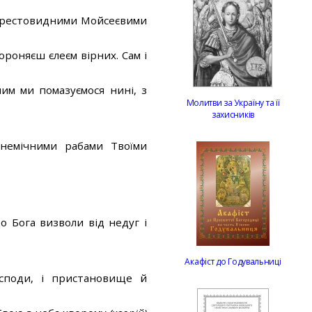
 хрестовидними Мойсеєвими
ороняєш єлеєм вірних. Сам і
ним ми помазуємося нині, з
Молитви за Україну та її
захисників
 немічними рабами Твоїми
о Бога визволи від недуг і
Акафіст до Годувальниці
осподи, і пристановище й