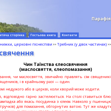
Парафія
итяча сторінка
Гостьова книга
Контакти
книжки, церковні піснеспіви
Требник (у двох частинах)
освячення
Чин Таїнства єлеосвячення
(маслосвяття, єлеопомазання)
зання, чи маслосвяття, звичайно правлять сім священикі
вящеників, і в крайньому разі — один.
мі недужого або в церкві, коли хворий може ходити.
іл, відповідно гарно застелюється. На столі ставиться б
лампадка або якась посудинка з єлеєм. Навколо у пшеницю 
стручків) для помазання, обгорнутих ватою. Тут же кладуть 