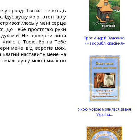
е у правді Твоїй. І не входь
слідує душу мою, втоптав у
, стривожилось у мені серце
юся. До Тебе простягаю руки
 дух мій. Не відверни лиця
Прот. Андрій Власенко,
и милість Твою, бо на Тебе
«На кораблі спасіння»
ери мене від ворогів моїх,
й Благий наставить мене на
печалі душу мою і милістю
Якою мовою молилася давня
Україна…