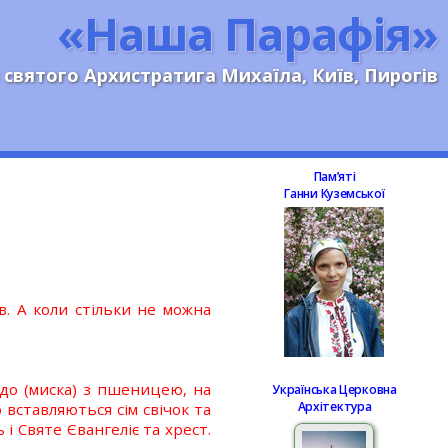
«Наша Парафія»
 святого Архистратига Михаїла, Київ, Пирогів
Памʼяті
Ганни Куземської
в. А коли стільки не можна
людо (миска) з пшеницею, на
Українська Церковна
Архітектура
вставляються сім свічок та
і Святе Євангеліє та хрест.