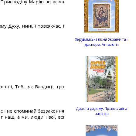
Приснодіву Марію зо всіма
.
му Духу, нині, і повсякчас, і
Херувимська пісня України та її
діаспори. Антологія
ішні, Тобі, як Владиці, цю
Дорога додому. Православна
ас і не споминай беззаконня
читанка
г наш, а ми, люди Твої, всі