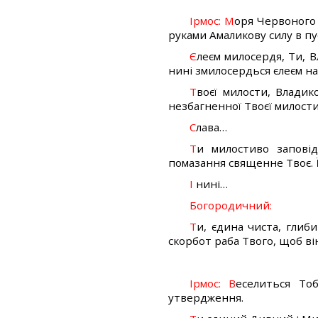
Ірмос: М
оря Червоного
руками Амаликову силу в пу
Є
леєм милосердя, Ти, В
нині змилосердься єлеєм на
Т
воєї милости, Владик
незбагненної Твоєї милости,
С
лава…
Т
и милостиво запові
помазання священне Твоє. 
І
нині…
Богородичний:
Т
и, єдина чиста, глиб
скорбот раба Твого, щоб в
Ірмос: В
еселиться То
утвердження.