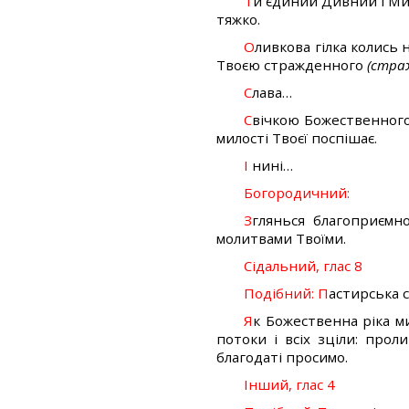
Т
и єдиний Дивний і Ми
тяжко.
О
ливкова гілка колись
Твоєю стражденного
(стра
С
лава…
С
вічкою Божественного 
милості Твоєї поспішає.
І
нині…
Богородичний:
З
глянься благоприємн
молитвами Твоїми.
Сідальний, глас 8
Подібний: П
астирська 
Я
к Божественна ріка м
потоки і всіх зціли: про
благодаті просимо.
Інший, глас 4