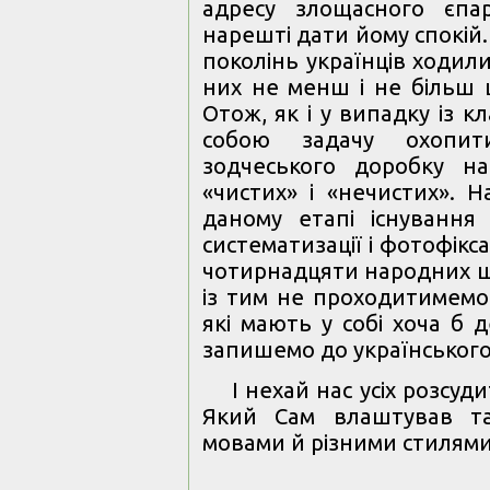
адресу злощасного єпа
нарешті дати йому спокій.
поколінь українців ходили
них не менш і не більш 
Отож, як і у випадку із 
собою задачу охопит
зодчеського доробку н
«чистих» і «нечистих». 
даному етапі існування У
систематизації і фотофік
чотирнадцяти народних шк
із тим не проходитимемо
які мають у собі хоча б 
запишемо до українськог
І нехай нас усіх розсуд
Який Сам влаштував та
мовами й різними стилям