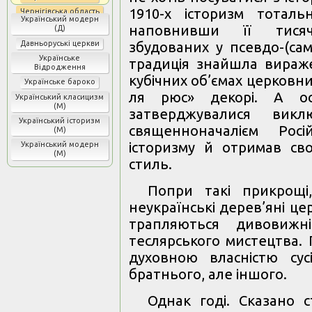
1910-х історизм тотал
Чернігівська область
Український модерн
наповнивши її тисяча
(Д)
Давньоруські церкви
збудованих у псевдо-(сам
Українське
традиція знайшла вираж
Відродження
кубічних об’ємах церковних
Українське бароко
ля рюс» декорі. А ос
Український класицизм
(М)
затверджувалися виклю
Український історизм
священноначалієм Росі
(М)
історизму й отримав св
Український модерн
(М)
стиль.
Попри такі прикрощі,
неукраїнські дерев’яні це
трапляються дивовижн
теслярського мистецтва.
духовною власністю сус
братнього, але іншого.
Однак годі. Сказано с