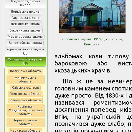
Західноподільська
школа
Бойківська школа
Гуцульська школа
Лемківська школа
Буковинська школа
Марамороська школа
Георгіївська церква, 1910 р., с. Селище,
Берестейська школа
Київщина
Український класицизм
(Д)
альбомах, коли типову
Український історизм
бароковою або вист
(Д)
«козацьких» храмів.
Волинська область
Житомирська
Що ж це за невичерп
область
головним каменем спотика
Київська область
Полтавська область
дуже просто. Від 1830-х і 
Рівненська область
називався романтизм
Російська
досягнення попередників:
Федерація, Брянська
область
Втім, на українській ц
Тернопільська
позначився дуже слабо, п
область
не хотів посуватися з істо
Черкаська область