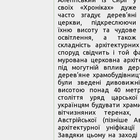
своїх «Хроніках» дуже
часто згадує дерев’яні
церкви, підкреслюючи
їхню висоту та чудове
освітлення, а також
складність архітектурни
споруд свідчить і той ф
мурована церковна архіте
під могутній вплив дере
дерев’яне храмобудівницт
були зведені дивовижні
висотою понад 40 метр
століття уряд царсько
українцям будувати храми
вітчизняних теренах
Австрійської (пізніше Ав
архітектурної уніфікаці
Завдяки цьому на заході 