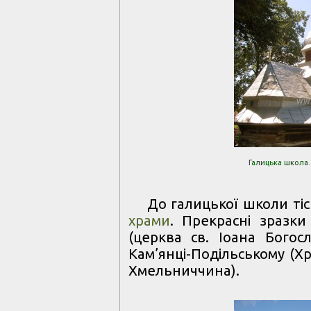
Галицька школа.
До галицької школи т
храми
. Прекрасні зразки
(церква св. Іоана Богосл
Кам’янці-Подільському (Х
Хмельниччина).