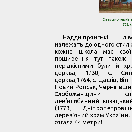
Сіверсько-чернігі
1732, с
Наддніпрянські і л
належать до одного стилі
кожна школа має свої 
поширення тут також н
нерідкісними були й хре
церква, 1730, с. Син
церква,1764, с. Дашів, Він
Новий Ропськ, Чернігівщи
Слобожанщини спо
дев’ятибанний козацьки
(1773, Дніпропетровщ
дерев’яний храм України.
сягала 44 метри!