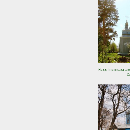
Наддніпрянська школ
С