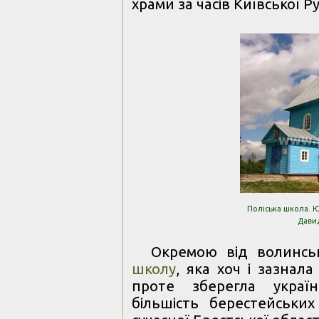
храми за часів Київської Рус
Поліська школа. Юр
Давид
Окремою від волинсь
школу
, яка хоч і зазнала
проте зберегла україн
більшість берестейськи