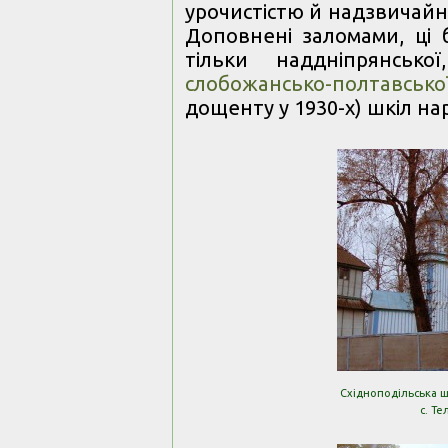
урочистістю й надзвичайн
Доповнені заломами, ці 
тільки наддніпрянсь
слобожансько-полтавсько
дощенту у 1930-х) шкіл нар
Східноподільська ш
с. Т