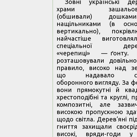
Зовні українські дер
храми зашальову
(обшивали) дошка
нащільниками (в осно
вертикально), покрі
найчастіше виготовля
спеціальної дерев
«черепиці» — ґонту. 
розташовували довільно
правило, високо над з
що надавало спо
оборонного вигляду. За 
вони прямокутні й квад
хрестоподібні та круглі, п
композитні, але зазви
високою пропускною зда
щодо світла. Дерев’яні п
гниття захищали своєрі
високі, вряди-годи у