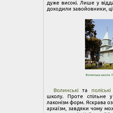
дуже високі. Лише у відд
доходили завойовники, ці 
Волинська школа. Гео
Волинські
та
поліськ
школу. Проте спільне у
лаконізм форм. Яскрава о
архаїзм, завдяки чому мо