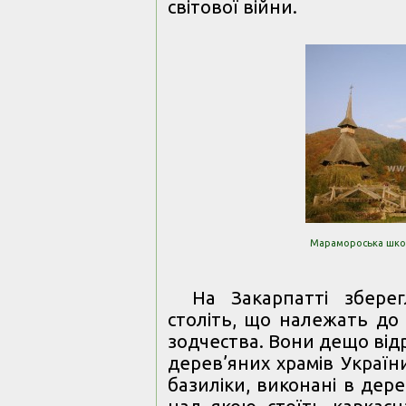
світової війни.
Марамороська школа
На Закарпатті збере
століть, що належать д
зодчества. Вони дещо від
дерев’яних храмів Україн
базиліки, виконані в дер