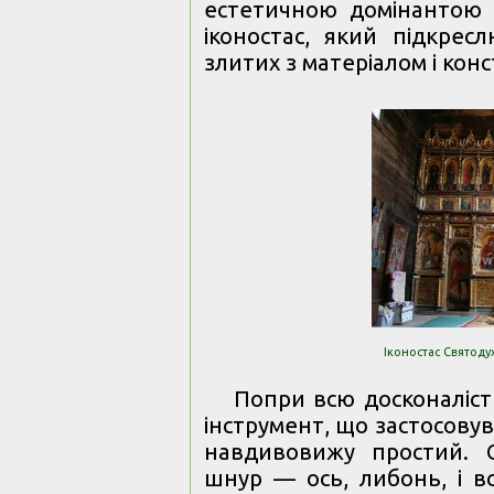
естетичною домінантою 
іконостас, який підкрес
злитих з матеріалом і конс
Іконостас Святодух
Попри всю досконаліст
інструмент, що застосову
навдивовижу простий. С
шнур — ось, либонь, і вс