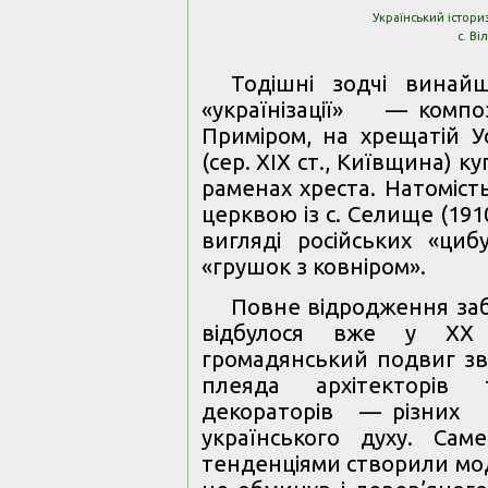
Український істориз
с. В
Тодішні зодчі винайш
«українізації» — ком
Приміром, на хрещатій Ус
(сер. ХІХ ст., Київщина) 
раменах хреста. Натоміст
церквою із с. Селище (19
вигляді російських «ци
«грушок з ковніром».
Повне відродження заб
відбулося вже у ХХ 
громадянський подвиг зве
плеяда архітекторів 
декораторів — різних 
українського духу. Сам
тенденціями створили мо