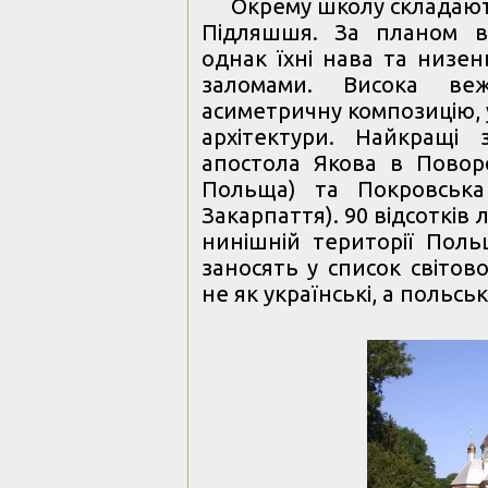
Окрему школу складаю
Підляшшя. За планом в
однак їхні нава та низен
заломами. Висока в
асиметричну композицію, 
архітектури. Найкращі
апостола Якова в Повор
Польща) та Покровська
Закарпаття). 90 відсотків
нинішній території Поль
заносять у список світо
не як українські, а польсь