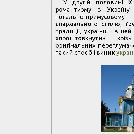
У другій половині Х
романтизму в Україну 
тотально-примусов
єпархіального стилю, ґр
традиції, українці і в ц
«проштовхнути» крі
оригінальних перетлумач
такий спосіб і виник
украї