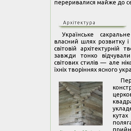
переривалися майже до се
Архітектура
Українське сакральн
власний шлях розвитку і
світовій архітектурній т
завжди тонко відчували
світових стилів — але ні
їхніх творіннях ясного укра
Пе
конст
церко
квадр
уклад
кутах
поляг
прийн