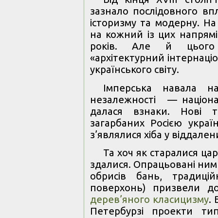
зазнало послідовного впл
історизму та модерну. На
на кожний із цих напрям
років. Але й цього
«архітектурний інтернаці
українського світу.
Імперська навала на
незалежності — націон
далася взнаки. Нові т
загарбаних Росією україн
з’являлися хіба у віддален
Та хоч як старалися цар
здалися. Опрацьовані ним
обрисів бань, традиці
поверхонь) призвели д
дерев’яного класицизму
.
Петербурзі проекти ти