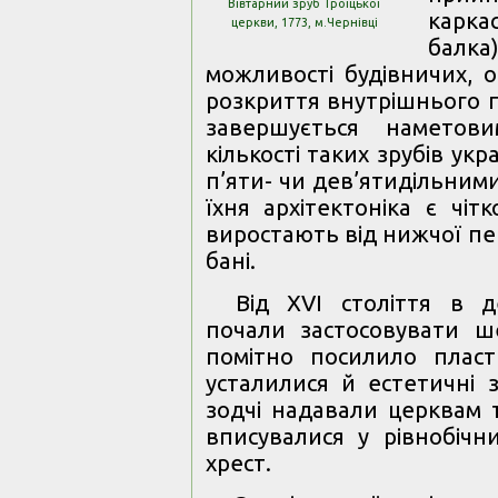
Вівтарний зруб Троїцької
карк
церкви, 1773, м.Чернівці
балк
можливості будівничих,
розкриття внутрішнього п
завершується наметов
кількості таких зрубів укр
п’яти- чи дев’ятидільним
їхня архітектоніка є чіт
виростають від нижчої пе
бані.
Від XVI століття в д
почали застосовувати ш
помітно посилило пласт
усталилися й естетичні 
зодчі надавали церквам т
вписувалися у рівнобіч
хрест.