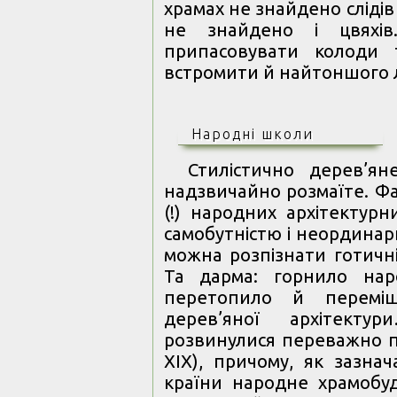
храмах не знайдено слідів
не знайдено і цвяхі
припасовувати колоди
встромити й найтоншого 
Народні школи
Стилістично дерев’ян
надзвичайно розмаїте. Фа
(!) народних архітектур
самобутністю і неординар
можна розпізнати готичні
Та дарма: горнило нар
перетопило й переміша
дерев’яної архітект
розвинулися переважно пр
XIX), причому, як зазнач
країни народне храмобу