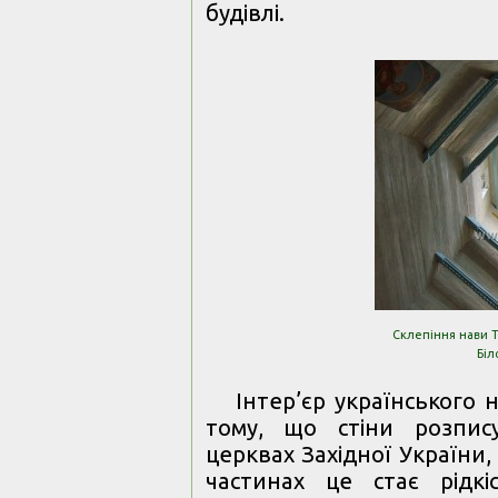
будівлі.
Склепіння нави Т
Біл
Інтер’єр українського 
тому, що стіни розпис
церквах Західної України, 
частинах це стає рідкі