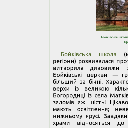
Бойківська школа
Кр
Бойківська школа
(ка
регіони) розвивалася про
витворила дивовижні з
Бойківські церкви — тр
більший за бічні. Характ
верхи із великою кільк
Богородиці із села Маткі
заломів аж шість! Цікав
мають освітлення; нев
нижньому ярусі. Завдяки 
храми відносяться до 