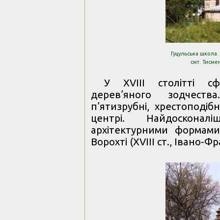
Гуцульська школа.
смт. Тисме
У XVIII столітті с
дерев’яного зодчеств
п’ятизрубні, хрестоподі
центрі. Найдоскон
архітектурними формами
Ворохті (ХVІІІ ст., Івано-Ф