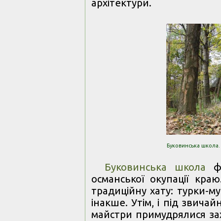
архітектури.
Буковинська школа. 
Буковинська школа
фо
османської окупації краю
традиційну хату: турки-м
інакше. Утім, і під звич
майстри примудрялися захо