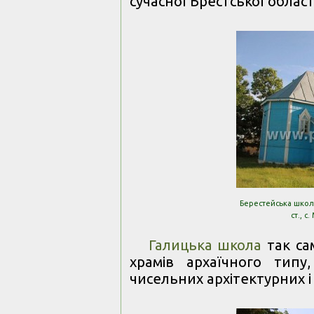
сучасної Брестської області
Берестейська школа
ст., с
Галицька школа
так са
храмів архаїчного типу
чисельних архітектурних 