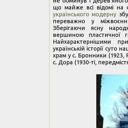
не обминув і дерев’яного
що майже всі відомі на с
українського модерну
збу
переважно у міжвоєнни
Зберігаючи ясну народ
вершиною пластичної га
Найхарактернішими пр
українській історії суто 
храм у с. Бронники (1923,
с. Дора (1930-ті, передміс