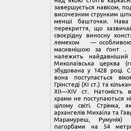
над якою стоїть каркасн
завершується навісом, по
височезним струнким шпи
менші башточки. Нава 
перекриття, що зазвича
своєрідну виносну конст
лемехом — особливо
масивнішою за ґонт . 
належить найдавніший
Миколаївська церква (г
збудована у 1428 році. 
вона поступається вік
Грінстеді (ХІ ст.) та кіл
ХІІ—ХІV ст. Натомість 
храми не поступаються ні
цілому світі. Стрімка,
архангелів Михаїла та Гав
Марамуреш, Румунія) 
пагорбами на 54 метр