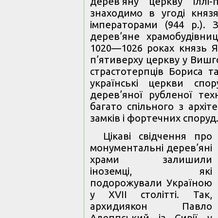
дерев’яну церкву Іллі
знаходимо в угоді князя
імператорами (944 р.). 
дерев’яне храмобудівниц
1020—1026 роках князь 
п’ятиверху церкву у Вишг
страстотерпців Бориса та
українські церкви спо
дерев’яної рубленої тех
багато спільного з архіт
замків і фортечних споруд
Цікаві свідчення про
монументальні дерев’яні
храми залишили
іноземці, які
подорожували Україною
у ХVII столітті. Так,
архидиякон Павло
Алеппський із Сирії у