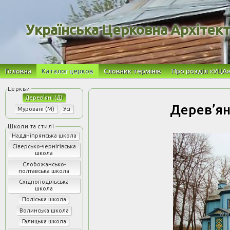
Українська Церковна Архітек
Головна
Каталог церков
Словник термінів
Про розділ «УЦА
Дерев’яні (Д)
Дерев’ян
Муровані (М)
Усі
Наддніпрянська школа
Сіверсько-чернігівська
школа
Слобожансько-
полтавська школа
Східноподільська
школа
Поліська школа
Волинська школа
Галицька школа