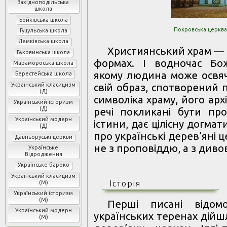
Західноподільська
школа
Бойківська школа
Покровська церква,
Гуцульська школа
Лемківська школа
Християнський храм — 
Буковинська школа
формах. І водночас Бо
Марамороська школа
якому людина може освяч
Берестейська школа
Український класицизм
свій образ, спотворений 
(Д)
символіка храму, його арх
Український історизм
(Д)
речі покликані бути пр
Український модерн
істини, дає цілісну догмат
(Д)
про українські дерев’яні ц
Давньоруські церкви
не з проповіддю, а з див
Українське
Відродження
Українське бароко
Український класицизм
Історія
(М)
Український історизм
(М)
Перші писані відом
Український модерн
українських теренах дійшл
(М)