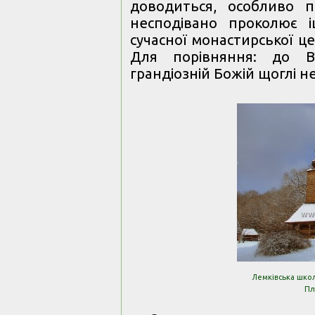
доводиться, особливо п
несподівано проколює 
сучасної монастирської ц
Для порівняння: до Ве
грандіозній Божій щоглі н
Лемківська школ
Пл