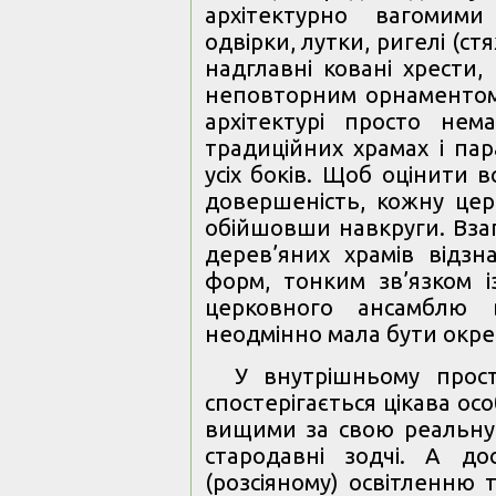
архітектурно вагомими
одвірки, лутки, ригелі (с
надглавні ковані хрести
неповторним орнаментом.
архітектурі просто не
традиційних храмах і пар
усіх боків. Щоб оцінити 
довершеність, кожну церк
обійшовши навкруги. Взаг
дерев’яних храмів відзн
форм, тонким зв’язком і
церковного ансамблю в
неодмінно мала бути окре
У внутрішньому прост
спостерігається цікава ос
вищими за свою реальну
стародавні зодчі. А до
(розсіяному) освітленню 