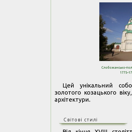
Слобожансько-полт
1775–17
Цей унікальний соб
золотого козацького вік
архітектури.
Світові стилі
Від кінця ХVІІІ столі