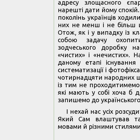
адресу злощасного єпа
нарешті дати йому спокій.
поколінь українців ходили
них не менш і не більш 
Отож, як і у випадку із 
собою задачу охопит
зодчеського доробку н
«чистих» і «нечистих». 
даному етапі існування У
систематизації і фотофік
чотирнадцяти народних шк
із тим не проходитимемо
які мають у собі хоча б 
запишемо до українськог
І нехай нас усіх розсуд
Який Сам влаштував та
мовами й різними стилям