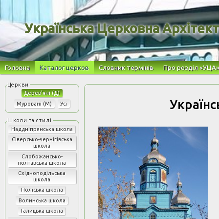
Українська Церковна Архітек
Головна
Каталог церков
Словник термінів
Про розділ «УЦА
Дерев’яні (Д)
Українс
Муровані (М)
Усі
Наддніпрянська школа
Сіверсько-чернігівська
школа
Слобожансько-
полтавська школа
Східноподільська
школа
Поліська школа
Волинська школа
Галицька школа