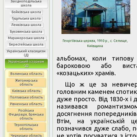
Західноподільська
школа
Бойківська школа
Гуцульська школа
Лемківська школа
Буковинська школа
Марамороська школа
Георгіївська церква, 1910 р., с. Селище,
Берестейська школа
Київщина
Український класицизм
(Д)
альбомах, коли типову
Український історизм
бароковою або вист
(Д)
«козацьких» храмів.
Волинська область
Житомирська
Що ж це за невичерп
область
головним каменем спотика
Київська область
Полтавська область
дуже просто. Від 1830-х і 
Рівненська область
називався романтизм
Російська
досягнення попередників:
Федерація, Брянська
область
Втім, на українській ц
Тернопільська
позначився дуже слабо, п
область
не хотів посуватися з істо
Черкаська область