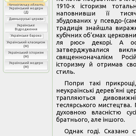
1910-х історизм тотал
Чернігівська область
Український модерн
наповнивши її тисяча
(Д)
Давньоруські церкви
збудованих у псевдо-(сам
Українське
традиція знайшла вираж
Відродження
кубічних об’ємах церковних
Українське бароко
ля рюс» декорі. А ос
Український класицизм
(М)
затверджувалися виклю
Український історизм
священноначалієм Росі
(М)
історизму й отримав св
Український модерн
(М)
стиль.
Попри такі прикрощі,
неукраїнські дерев’яні це
трапляються дивовижн
теслярського мистецтва.
духовною власністю сус
братнього, але іншого.
Однак годі. Сказано с