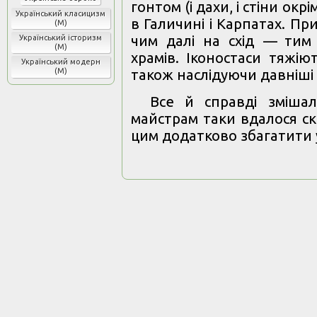
гонтом (і дахи, і стіни ок
Український класицизм
в Галичині і Карпатах. При
(М)
чим далі на схід — тим 
Український історизм
(М)
храмів. Іконостаси тяжію
Український модерн
також наслідуючи давніші 
(М)
Все й справді змішал
майстрам таки вдалося ска
цим додатково збагатити у