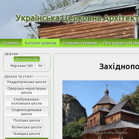
Українська Церковна Архітек
Головна
Каталог церков
Словник термінів
Про розділ «УЦА
Дерев’яні (Д)
Західноп
Муровані (М)
Усі
Наддніпрянська школа
Сіверсько-чернігівська
школа
Слобожансько-
полтавська школа
Східноподільська
школа
Поліська школа
Волинська школа
Галицька школа