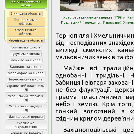
Західноподільська
школа
Вінницька область
Хрестовоздвиженська церква, 1799, м. Кам
Тернопільська
Подільський (передмістя Карвасари), Хмел
область
Хмельницька
Тернопілля і Хмельниччини
область
Чернівецька область
від несподіваних знахідо
Бойківська школа
вигляді скелястих каньй
Гуцульська школа
мальовничих замків та фо
Лемківська школа
Майже всі традиційн
Буковинська школа
Марамороська школа
однобанні і тридільні. 
Берестейська школа
бабинця і вівтаря заховані
Український класицизм
не без флуктуації. Церкв
(Д)
трьома пластичними вер
Український історизм
(Д)
небо і землю. Крім того
Український модерн
тонкий, волосяний, а к
(Д)
Давньоруські церкви
східним крилом дерев’яних
Українське
Відродження
Західноподільські ц
Українське бароко