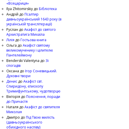
«Всецариця»
Ilya Zhitomirskiy
до
Бібліотека
Андрій
до
Псалтир
давньоукраїнський 1643 року (в
українській транслітерації)
Руслан
до
Акафіст до святого
Архистратига Михаїла
Лілія
до
Гостьова книга
Ольга
до
Акафіст святому
великомученику і цілителю
Пантелеймону
Benderski Valentyna
до
Зі
спогадів
Оксана
до
Ігор Соневицький.
Духовні твори
Денис
до
Акафіст свт.
Спиридону, єпископу
Тримифунтському, чудотворцю
Вікторія
до
Пояснення, поради
до Причастя
Наталя
до
Акафіст до святителя
Миколая
Дмитро
до
Під Твою милість
(давньоукраїнського
обихідного наспіву)