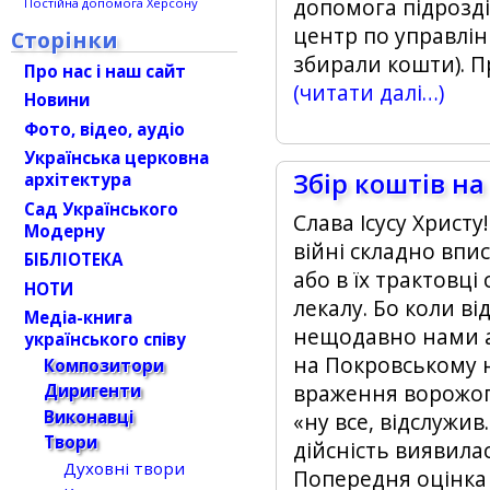
допомога підрозді
Постійна допомога Херсону
центр по управлін
Сторінки
збирали кошти). П
Про нас і наш сайт
(читати далі…)
Новини
Фото, відео, аудіо
Українська церковна
Збір коштів н
архітектура
Сад Українського
Слава Ісусу Христу!
Модерну
війні складно впис
БІБЛІОТЕКА
або в їх трактовц
НОТИ
лекалу. Бо коли в
Медіа-книга
нещодавно нами а
українського співу
на Покровському 
Композитори
враження ворожог
Диригенти
Виконавці
«ну все, відслужив
Твори
дійсність виявил
Духовні твори
Попередня оцінка