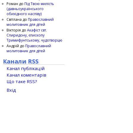
Роман
до
Під Твою милість
(давньоукраїнського
обихідного наспіву)
Світлана
до
Православний
молитовник для дітей
Вікторія
до
Акафіст свт.
Спиридону, єпископу
Тримифунтському, чудотворцю
Андрій
до
Православний
молитовник для дітей
Канали RSS
Канал публікацій
Канал коментарів
Що таке RSS?
Вхід