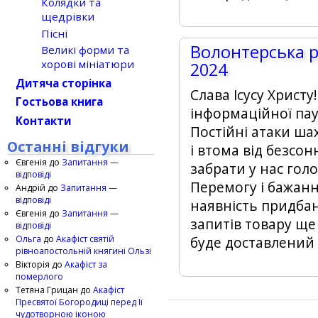
Колядки та
щедрівки
Пісні
Волонтерська 
Великі форми та
хорові мініатюри
2024
Дитяча сторінка
Слава Ісусу Христу!
Гостьова книга
інформаційної па
Контакти
Постійні атаки шах
Останні відгуки
і втома від безсо
Євгенія
до
Запитання —
забрати у нас гол
відповіді
Перемогу і бажанн
Андрій
до
Запитання —
відповіді
наявність придба
Євгенія
до
Запитання —
запитів товару ще
відповіді
Ольга
до
Акафіст святій
буде доставлений
рівноапостольній княгині Ользі
Вікторія
до
Акафіст за
померлого
Тетяна Грицан
до
Акафіст
Пресвятої Богородиці перед Її
чудотворною іконою