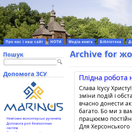
Про нас і наш сайт
НОТИ
Медіа-книга
Бібліотека
Д
Archive for ж
Пошук
Допомога ЗСУ
Плідна робота 
Слава Ісусу Христ
зміни подій і обс
вчасно донести ак
багато. Бо ми з в
працюємо постійн
Невтомні волонтерські рученята
Допомога роті безпілотних
Для Херсонського
систем