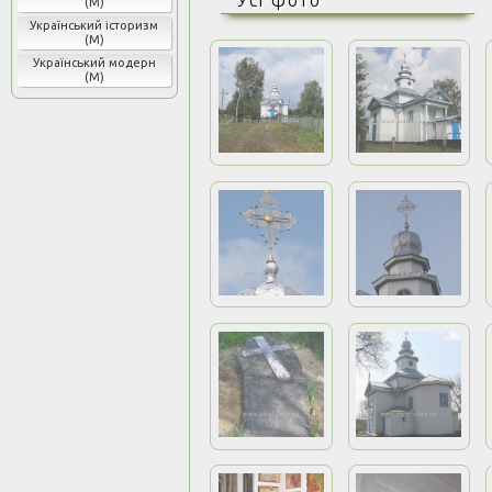
(М)
Український історизм
(М)
Український модерн
(М)