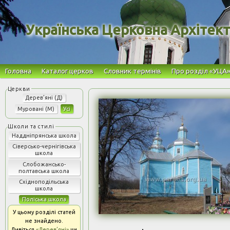
Українська Церковна Архітек
Головна
Каталог церков
Словник термінів
Про розділ «УЦА
Дерев’яні (Д)
Муровані (М)
Усі
Наддніпрянська школа
Сіверсько-чернігівська
школа
Слобожансько-
полтавська школа
Східноподільська
школа
Поліська школа
У цьому розділі статей
не знайдено.
Дивіться
«Дерев’яні»
чи