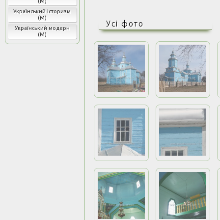
(М)
Український історизм
(М)
Усі фото
Український модерн
(М)