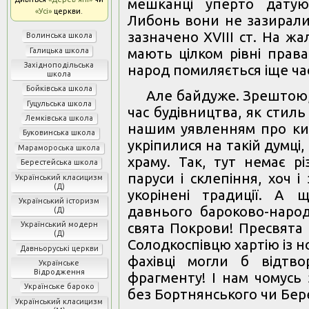
мешканці уперто датую
«Усі»
церкви.
Либонь вони не зазирали 
зазначено ХVІІІ ст. На жа
Волинська школа
мають цілком рівні права
Галицька школа
Західноподільська
народ помиляється іще ча
школа
Бойківська школа
Але байдуже. Зрештою,
Гуцульська школа
час будівництва, як стиль
Лемківська школа
нашим уявленням про киї
Буковинська школа
укріпилися на такій думці
Марамороська школа
храму. Так, тут немає рі
Берестейська школа
паруси і склепіння, хоч і
Український класицизм
(Д)
укорінені традиції. А 
Український історизм
давнього бароково-народ
(Д)
Український модерн
свята Покрови! Пресвята 
(Д)
Солодкоспівцю хартію із 
Давньоруські церкви
фахівці могли б відтв
Українське
Відродження
фрагменту! І нам чомусь 
Українське бароко
без Бортнянського чи Бе
Український класицизм