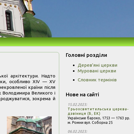
Головні розділи
Дерев’яні церкви
Муровані церкви
ької архітектури. Надто
Словник термінів
ятки, особливо ХІV — ХV
екровленої країни після
ок Володимира Великого і
Нове на сайті
дроджуватися, зокрема й
15.02.2023
Трьохсвятительська церква-
дзвіниця (Б, ЕК)
Українське бароко,
1753 — 1763 рр.
м. Ромни вул. Соборна 25
06.02.2023