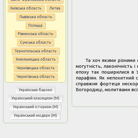
Київська область
Литва
Львівська область
Польща
Рівненська область
Сумська область
Тернопільська область
Хмельницька область
Та хоч якими різними 
могутність, лаконічність і
Чернівецька область
епоху так поширилися в У
Чернігівська область
парафіян. Як непохитний 
справжня фортеця нескор
Богородиці, молитвами всі
Українське бароко
Український класицизм (М)
Український історизм (М)
Український модерн (М)