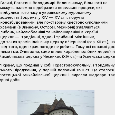
Галичі, Рогатині, Володимирі-Волинському, Вільнюсі) не
можуть належно відобразити переламні процеси, які
відбулися того часу в українському мурованому
зодчестві. Зокрема, у ХIV — XV стт. поруч із
новозбудованими, але по-старому хрестовокупольними
храмами (в Зимному, Острозі, Межирічі) з’являються,
либонь, найулюбленіші та найпоширеніші в Україні
церкви — тридільні, одно- і трибанні. Між іншим,
о таких храмів Іллінську церкву в Чернігові (сер. ХІІ ст.), н
від того, один храм погоди не робить. Тому всі поважні до
внемо і ми. Очевидно, саме вплив кораблеподібних дерев’ян
ихайлівська церква у Чесниках (ХІV ст.) чи Успенська церква 
храму, що поєднав у собі і хрестовокупольну, і тридільну
ського Віродження, у першій половині ХVІІ ст. Це сталося
білостоцької Михайлівської церкви і виросли шедеври та
урної доби.