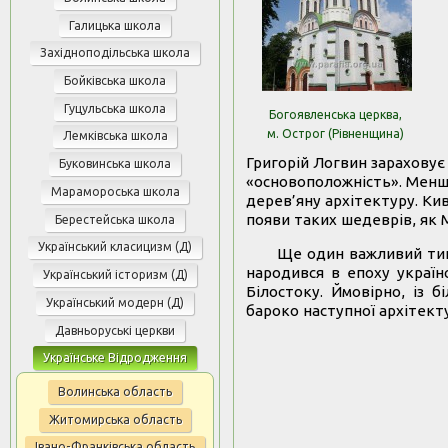
Галицька школа
Західноподільська школа
Бойківська школа
Гуцульська школа
Богоявленська церква,
м. Острог (Рівненщина)
Лемківська школа
Григорій Логвин зараховує д
Буковинська школа
«основоположність». Менш 
Марамороська школа
дерев’яну архітектуру. Ки
появи таких шедеврів, як М
Берестейська школа
Український класицизм (Д)
Ще один важливий тип 
народився в епоху україн
Український історизм (Д)
Білостоку. Ймовірно, із 
Український модерн (Д)
бароко наступної архітект
Давньоруські церкви
Українське Відродження
Волинська область
Житомирська область
Івано-Франківська область