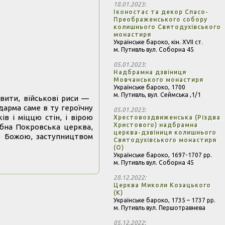
18.01.2023
Іконостас та декор Спасо-
Преображенського собору
колишнього Святодухівського
монастиря
Українське бароко,
кін. XVII ст.
м. Путивль вул. Соборна 45
05.01.2023
Надбрамна дзвіниця
Мовчанського монастиря
Українське бароко,
1700
м. Путивль, вул. Сеймська ,1/1
мовити, військові риси —
дарма саме в ту героїчну
05.01.2023
в і міццю стін, і вірою
Хрестовоздвиженська (Різдва
Христового) надбрамна
ібна Покровська церква,
церква-дзвіниця колишнього
ю Божою, заступництвом
Святодухівського монастиря
(О)
Українське бароко,
1697-1707 рр.
м. Путивль вул. Соборна 45
28.12.2022
Церква Миколи Козацького
(К)
Українське бароко,
1735 – 1737 рр.
м. Путивль вул. Першотравнева
05.12.2022