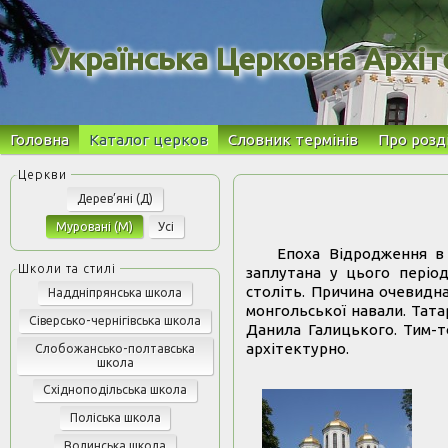
Українська Церковна Архіт
Головна
Каталог церков
Словник термінів
Про розд
Дерев’яні (Д)
Муровані (М)
Усі
Епоха Відродження в 
заплутана у цього період
століть. Причина очевидн
Наддніпрянська школа
монгольської навали. Тата
Сіверсько-чернігівська школа
Данила Галицького. Тим-т
архітектурно.
Слобожансько-полтавська
школа
Східноподільська школа
Поліська школа
Волинська школа