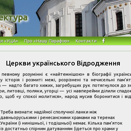
ектура
іл «УЦА»
Про «Нашу Парафію»
Контакти
Церкви українського Відродження
певному розумінні є «найтемнішою» в біографії українс
у історія і розмиті межі, розрізнені та нечисельні пам’
а — надто багато хижих, загребущих рук потягнулося до зн
ри, литовці, поляки, угорці — усі навперейми ділили спад
о, щоб «у спокої молитися», народ мусив боронитися і ві
Треба визнати: надійної сполучної ланки між
давньоруськими і ренесансними храмами на теренах
України (і нинішньої, і тодішньої) немає. Кілька пам’яток
із достатньо спірним датуванням (ідеться про храми у